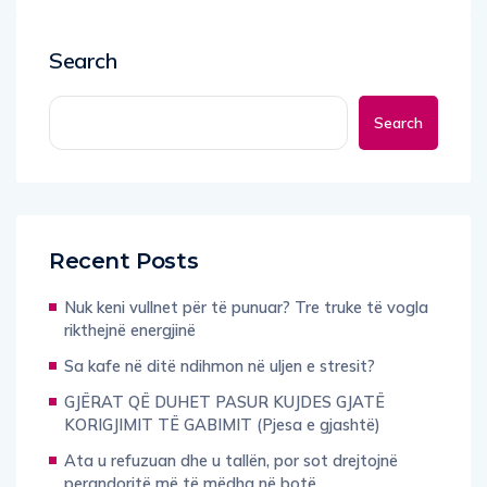
Search
Search
Recent Posts
Nuk keni vullnet për të punuar? Tre truke të vogla
rikthejnë energjinë
Sa kafe në ditë ndihmon në uljen e stresit?
GJËRAT QË DUHET PASUR KUJDES GJATË
KORIGJIMIT TË GABIMIT (Pjesa e gjashtë)
Ata u refuzuan dhe u tallën, por sot drejtojnë
perandoritë më të mëdha në botë