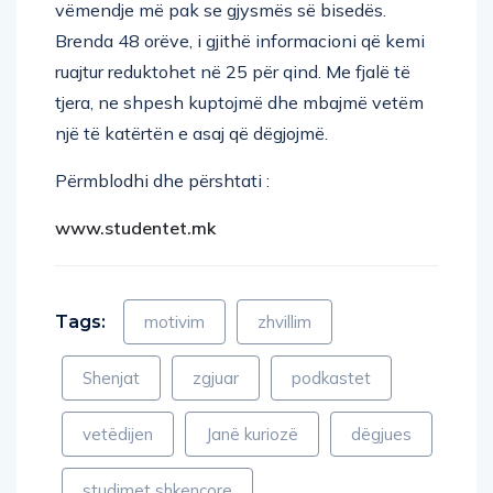
Brenda 48 orëve, i gjithë informacioni që kemi
ruajtur reduktohet në 25 për qind. Me fjalë të
tjera, ne shpesh kuptojmë dhe mbajmë vetëm
një të katërtën e asaj që dëgjojmë.
Përmblodhi dhe përshtati :
www.studentet.mk
Tags:
motivim
zhvillim
Shenjat
zgjuar
podkastet
vetëdijen
Janë kuriozë
dëgjues
studimet shkencore