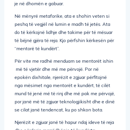
Në mënyrë metaforike, ata e shohin veten si
peshq të vegjël në lumin e madh të jetës. Ata
do të kërkojnë lidhje dhe takime për të mësuar
të bëjnë gjëra të reja. Kjo përfshin kërkesën për
“mentorë të kundërt”.
Për vite me radhë menduam se mentorët ishin
më të vjetër dhe më me përvojë. Por në
epokën dixhitale, njerëzit e zgjuar përfitojnë
nga mësimet nga mentorët e kundërt, të cilët
mund të jenë më të rinj dhe më pak me përvojë,
por janë më të zgjuar teknologjikisht dhe e dinë
se cilat janë tendencat, ku po shkon bota.
Njerëzit e zgjuar janë të hapur ndaj ideve të reja
dhe përdorin marrëdhënie të kundërta