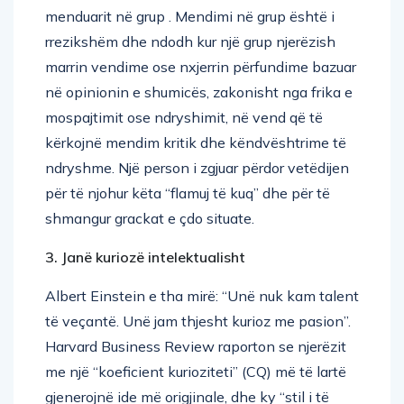
rrezikshëm dhe ndodh kur një grup njerëzish
marrin vendime ose nxjerrin përfundime bazuar
në opinionin e shumicës, zakonisht nga frika e
mospajtimit ose ndryshimit, në vend që të
kërkojnë mendim kritik dhe këndvështrime të
ndryshme. Një person i zgjuar përdor vetëdijen
për të njohur këta “flamuj të kuq” dhe për të
shmangur grackat e çdo situate.
3. Janë kuriozë intelektualisht
Albert Einstein e tha mirë: “Unë nuk kam talent
të veçantë. Unë jam thjesht kurioz me pasion”.
Harvard Business Review raporton se njerëzit
me një “koeficient kurioziteti” (CQ) më të lartë
gjenerojnë ide më origjinale, dhe ky “stil i të
menduarit” çon në nivele më të larta të