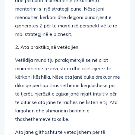
mentorimi si një strategji pune. Nëse jeni
menaxher, kërkoni dhe dëgjoni punonjësit e
gjeneratës Z për të marrë një perspektivë të re
mbi strategjinë e biznesit.
2. Ata praktikojnë vetëdijen
Vetëdija mund t’ju paralajmërojë se në cilat
marrëdhënie të investoni dhe cilët njerëz të
kërkoni këshilla. Nëse ata janë duke drekuar me
dikë që përhap thashetheme keqdashëse për
të tjerët, njerëzit e zgjuar janë mjaft intuitiv për
të ditur se ata janë të radhës në listën e tij. Ata
largohen dhe shmangin burimin e
thashethemeve toksike.
Ata janë gjithashtu të vetëdijshëm për të
menduarit në grup . Mendimi në grup është i