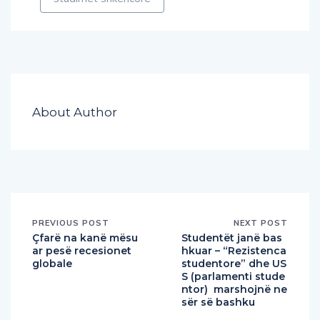
About Author
PREVIOUS POST
NEXT POST
Çfarë na kanë mësu
Studentët janë bas
ar pesë recesionet
hkuar – “Rezistenca
globale
studentore” dhe US
S (parlamenti stude
ntor) marshojnë ne
sër së bashku