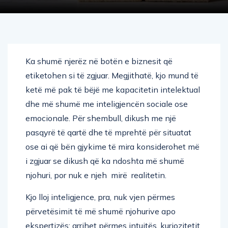
Ka shumë njerëz në botën e biznesit që
etiketohen si të zgjuar. Megjithatë, kjo mund të
ketë më pak të bëjë me kapacitetin intelektual
dhe më shumë me inteligjencën sociale ose
emocionale. Për shembull, dikush me një
pasqyrë të qartë dhe të mprehtë për situatat
ose ai që bën gjykime të mira konsiderohet më
i zgjuar se dikush që ka ndoshta më shumë
njohuri, por nuk e njeh mirë realitetin.
Kjo lloj inteligjence, pra, nuk vjen përmes
përvetësimit të më shumë njohurive apo
ekspertizës; arrihet përmes intuitës, kuriozitetit,