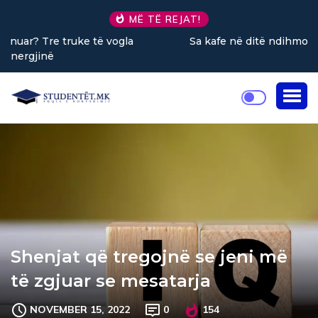
MË TË REJAT!
Sa kafe në ditë ndihmon në uljen e stresit?
Shenjat që tregojnë se jeni më
të zgjuar se mesatarja
NOVEMBER 15, 2022
0
154