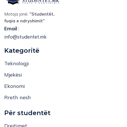
Motoja jonë:
”Studentët,
fuqia e ndryshimit”
Email
:
info@studentet.mk
Kategoritë
Teknologji
Mjekësi
Ekonomi
Rreth nesh
Për studentët
Drejtimet