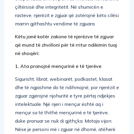
çiltërsisë dhe integritetit. Në shumicën e
rasteve, njerëzit e zgjuar që zotërojnë këto cilësi
marrin gjithashtu vendime të zgjuara.
Këtu janë katër zakone të njerëzve të zgjuar
që mund të zhvilloni për të rritur ndikimin tuaj
në shoqëri:
1. Ata pranojnë mençurinë e të tjerëve
Sigurisht, librat, webinarët, podkastet, klasat
dhe të ngjashme do të ndihmojnë, por njerëzit e
zgjuar zgjerojnë njohuritë e tyre përtej ndjekjes
intelektuale. Një njeri i mençur është aq i
mençur sa të thithë mençurinë e të tjerëve,
duke pranuar se nuk di gjithçka. Motoja vijon:
Nëse je personi më i zgjuar në dhomë, atëherë
je në dhomën e gabuar.