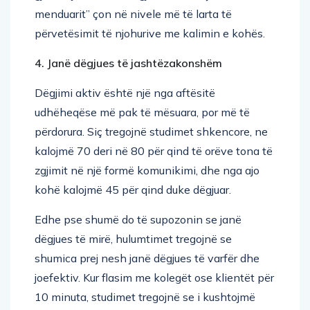
përvetësimit të njohurive me kalimin e kohës.
4. Janë dëgjues të jashtëzakonshëm
Dëgjimi aktiv është një nga aftësitë
udhëheqëse më pak të mësuara, por më të
përdorura. Siç tregojnë studimet shkencore, ne
kalojmë 70 deri në 80 për qind të orëve tona të
zgjimit në një formë komunikimi, dhe nga ajo
kohë kalojmë 45 për qind duke dëgjuar.
Edhe pse shumë do të supozonin se janë
dëgjues të mirë, hulumtimet tregojnë se
shumica prej nesh janë dëgjues të varfër dhe
joefektiv. Kur flasim me kolegët ose klientët për
10 minuta, studimet tregojnë se i kushtojmë
vëmendje më pak se gjysmës së bisedës.