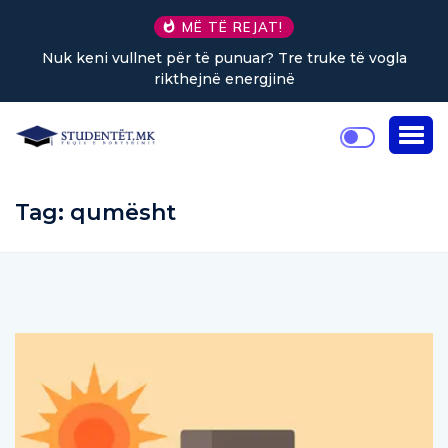
MË TË REJAT!
Nuk keni vullnet për të punuar? Tre truke të vogla
rikthejnë energjinë
Tag:
qumësht