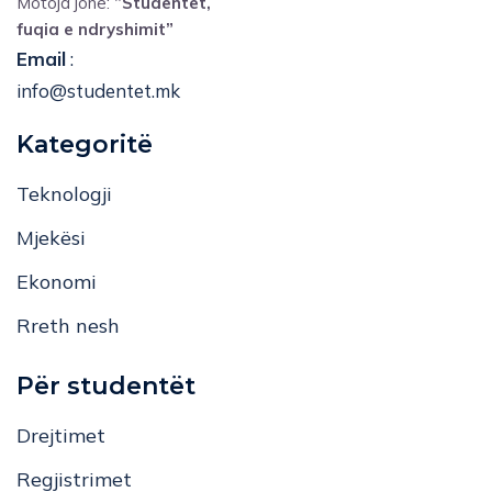
Motoja jonë:
”Studentët,
fuqia e ndryshimit”
Email
:
info@studentet.mk
Kategoritë
Teknologji
Mjekësi
Ekonomi
Rreth nesh
Për studentët
Drejtimet
Regjistrimet