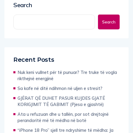
Search
Search
Recent Posts
Nuk keni vullnet për të punuar? Tre truke të vogla
rikthejnë energjinë
Sa kafe në ditë ndihmon në uljen e stresit?
GJËRAT QË DUHET PASUR KUJDES GJATË
KORIGJIMIT TË GABIMIT (Pjesa e gjashtë)
Ata u refuzuan dhe u tallën, por sot drejtojnë
perandoritë më të mëdha në botë
“iPhone 18 Pro” sjell tre ndryshime të mëdha: Ja