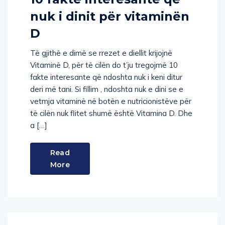
nuk i dinit për vitaminën
D
Të gjithë e dimë se rrezet e diellit krijojnë
Vitaminë D, për të cilën do t’ju tregojmë 10
fakte interesante që ndoshta nuk i keni ditur
deri më tani. Si fillim , ndoshta nuk e dini se e
vetmja vitaminë në botën e nutricionistëve për
të cilën nuk flitet shumë është Vitamina D. Dhe
a […]
Read
More