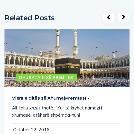
Related Posts
DHURATA E SË PREMTES
Vlera e ditës së Xhuma(Premtes) -1
All-llahu xh.sh. thotë: “Kur të kryhet namazi i
xhumasë, atëherë shpërnda-huni
October 22, 2016