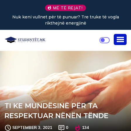
MË TË REJAT!
 të vogla
Sa kafe në ditë ndihmon në uljen e stresit
TI KE MUNDËSINË PËR TA
RESPEKTUAR NËNËN TËNDE
SEPTEMBER 3, 2021
0
134