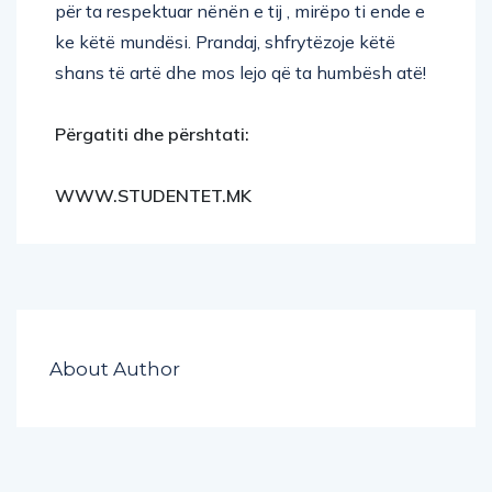
për ta respektuar nënën e tij , mirëpo ti ende e
ke këtë mundësi. Prandaj, shfrytëzoje këtë
shans të artë dhe mos lejo që ta humbësh atë!
Përgatiti dhe përshtati:
WWW.STUDENTET.MK
About Author