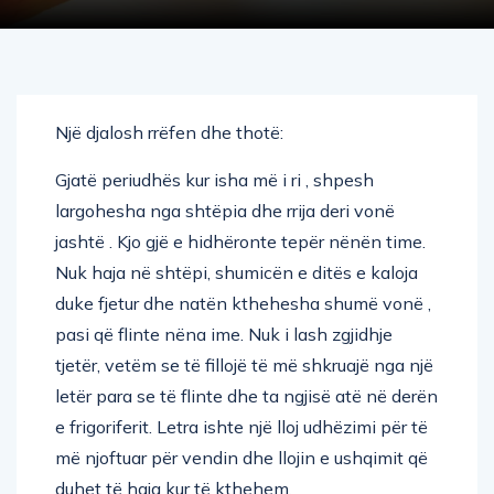
Një djalosh rrëfen dhe thotë:
Gjatë periudhës kur isha më i ri , shpesh
largohesha nga shtëpia dhe rrija deri vonë
jashtë . Kjo gjë e hidhëronte tepër nënën time.
Nuk haja në shtëpi, shumicën e ditës e kaloja
duke fjetur dhe natën kthehesha shumë vonë ,
pasi që flinte nëna ime. Nuk i lash zgjidhje
tjetër, vetëm se të fillojë të më shkruajë nga një
letër para se të flinte dhe ta ngjisë atë në derën
e frigoriferit. Letra ishte një lloj udhëzimi për të
më njoftuar për vendin dhe llojin e ushqimit që
duhet të haja kur të kthehem.