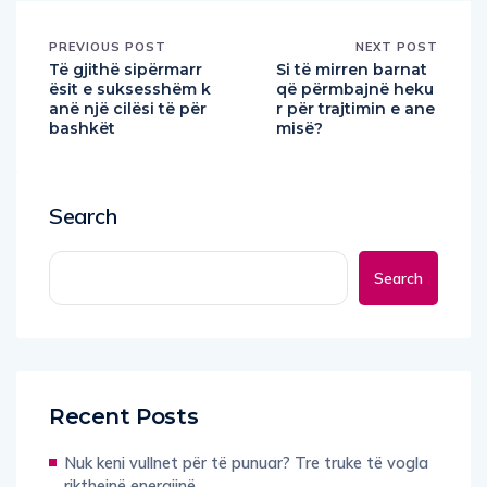
PREVIOUS POST
NEXT POST
Të gjithë sipërmarr
Si të mirren barnat
ësit e suksesshëm k
që përmbajnë heku
anë një cilësi të për
r për trajtimin e ane
bashkët
misë?
Search
Search
Recent Posts
Nuk keni vullnet për të punuar? Tre truke të vogla
rikthejnë energjinë