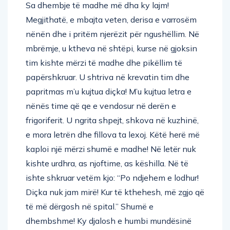
Sa dhembje të madhe më dha ky lajm!
Megjithatë, e mbajta veten, derisa e varrosëm
nënën dhe i pritëm njerëzit për ngushëllim. Në
mbrëmje, u ktheva në shtëpi, kurse në gjoksin
tim kishte mërzi të madhe dhe pikëllim të
papërshkruar. U shtriva në krevatin tim dhe
papritmas m’u kujtua diçka! M’u kujtua letra e
nënës time që qe e vendosur në derën e
frigoriferit. U ngrita shpejt, shkova në kuzhinë,
e mora letrën dhe fillova ta lexoj. Këtë herë më
kaploi një mërzi shumë e madhe! Në letër nuk
kishte urdhra, as njoftime, as këshilla. Në të
ishte shkruar vetëm kjo: “Po ndjehem e lodhur!
Diçka nuk jam mirë! Kur të kthehesh, më zgjo që
të më dërgosh në spital.” Shumë e
dhembshme! Ky djalosh e humbi mundësinë