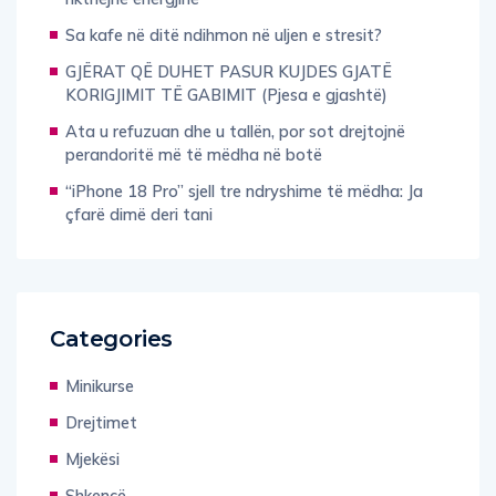
Sa kafe në ditë ndihmon në uljen e stresit?
GJËRAT QË DUHET PASUR KUJDES GJATË
KORIGJIMIT TË GABIMIT (Pjesa e gjashtë)
Ata u refuzuan dhe u tallën, por sot drejtojnë
perandoritë më të mëdha në botë
“iPhone 18 Pro” sjell tre ndryshime të mëdha: Ja
çfarë dimë deri tani
Categories
Minikurse
Drejtimet
Mjekësi
Shkencë