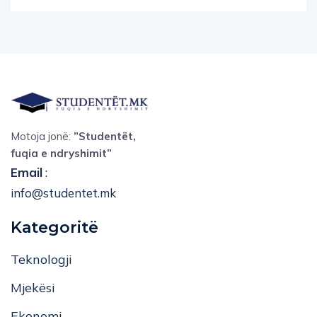
Motoja jonë:
”Studentët,
fuqia e ndryshimit”
Email
:
info@studentet.mk
Kategoritë
Teknologji
Mjekësi
Ekonomi