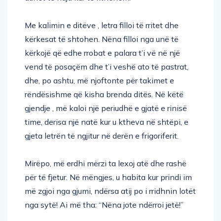
Me kalimin e ditëve , letra filloi të rritet dhe
kërkesat të shtohen. Nëna filloi nga unë të
kërkojë që edhe rrobat e palara t’i vë në një
vend të posaçëm dhe t’i veshë ato të pastrat,
dhe, po ashtu, më njoftonte për takimet e
rëndësishme që kisha brenda ditës. Në këtë
gjendje , më kaloi një periudhë e gjatë e rinisë
time, derisa një natë kur u ktheva në shtëpi, e
gjeta letrën të ngjitur në derën e frigoriferit.
Mirëpo, më erdhi mërzi ta lexoj atë dhe rashë
për të fjetur. Në mëngjes, u habita kur prindi im
më zgjoi nga gjumi, ndërsa atij po i rridhnin lotët
nga sytë! Ai më tha: “Nëna jote ndërroi jetë!”