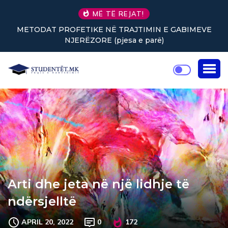
MË TË REJAT!
Nuk keni vullnet për të punuar? Tre truke të vogla
rikthejnë energjinë
Arti dhe jeta në një lidhje të
ndërsjelltë
APRIL 20, 2022
0
172