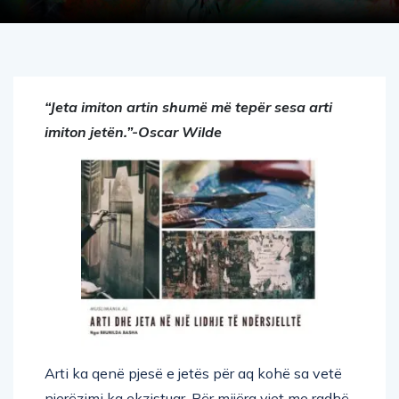
“Jeta imiton artin shumë më tepër sesa arti
imiton jetën.”-Oscar Wilde
Arti ka qenë pjesë e jetës për aq kohë sa vetë
njerëzimi ka ekzistuar. Për mijëra vjet me radhë