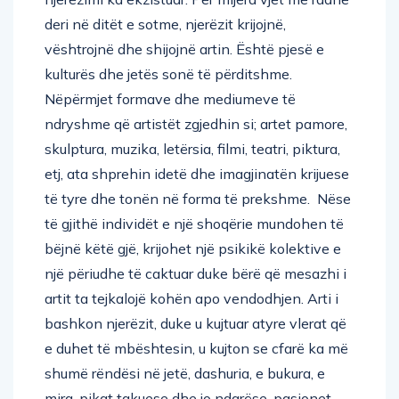
deri në ditët e sotme, njerëzit krijojnë,
vështrojnë dhe shijojnë artin. Është pjesë e
kulturës dhe jetës sonë të përditshme.
Nëpërmjet formave dhe mediumeve të
ndryshme që artistët zgjedhin si; artet pamore,
skulptura, muzika, letërsia, filmi, teatri, piktura,
etj, ata shprehin idetë dhe imagjinatën krijuese
të tyre dhe tonën në forma të prekshme. Nëse
të gjithë individët e një shoqërie mundohen të
bëjnë këtë gjë, krijohet një psikikë kolektive e
një përiudhe të caktuar duke bërë që mesazhi i
artit ta tejkalojë kohën apo vendodhjen. Arti i
bashkon njerëzit, duke u kujtuar atyre vlerat që
e duhet të mbështesin, u kujton se cfarë ka më
shumë rëndësi në jetë, dashuria, e bukura, e
mira, pikat takuese dhe jo ndarëse, pasionet