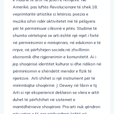
Amerikë, pas luftës Revolucionare të shek.18,
veprimtaritë artistike si letërsia, poezia e
muzika ishin ndër aktivitetet më të pëlqyera
për të përmirësuar cilësinë e jetës. Studime të
shumta vërtetojnë se arti është një mjet i fortë
në përmirësimin e mirëqënies, në edukimin e të
rinjve, në përfshirjen sociale,në zhvillimin
ekonomik dhe rigjenerimin e komunitetit. Ai i
jep shoqërisë identitet kulturor si dhe ndikon në
përmirësimin e shëndetit mendor e fizik të
njerëzve. Arti shihet si një instrument për të
mirëmbajtur shoqërinë. J. Dewey në librin e tij
Arti si një eksperiencë deklaron se vlera e artit
duhet të përfshihet në sistemet e
marrëdhënieve shoqërore. Pra arti nuk qëndron
për veten e tij, por përkundrazi është në