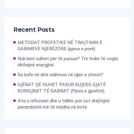
Recent Posts
METODAT PROFETIKE NË TRAJTIMIN E
GABIMEVE NJERËZORE (pjesa e parë)
Nuk keni vullnet për të punuar? Tre truke të vogla
rikthejnë energjinë
Sa kafe në ditë ndihmon në uljen e stresit?
GJËRAT QË DUHET PASUR KUJDES GJATË
KORIGJIMIT TË GABIMIT (Pjesa e gjashtë)
Ata u refuzuan dhe u tallën, por sot drejtojnë
perandoritë më të mëdha në botë