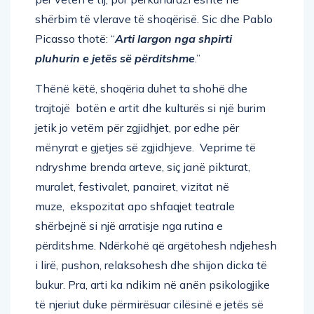
shërbim të vlerave të shoqërisë. Sic dhe Pablo
Picasso thotë: “
Arti largon nga shpirti
pluhurin e jetës së përditshme
.”
Thënë këtë, shoqëria duhet ta shohë dhe
trajtojë botën e artit dhe kulturës si një burim
jetik jo vetëm për zgjidhjet, por edhe për
mënyrat e gjetjes së zgjidhjeve. Veprime të
ndryshme brenda arteve, siç janë pikturat,
muralet, festivalet, panairet, vizitat në
muze, ekspozitat apo shfaqjet teatrale
shërbejnë si një arratisje nga rutina e
përditshme. Ndërkohë që argëtohesh ndjehesh
i lirë, pushon, relaksohesh dhe shijon dicka të
bukur. Pra, arti ka ndikim në anën psikologjike
të njeriut duke përmirësuar cilësinë e jetës së