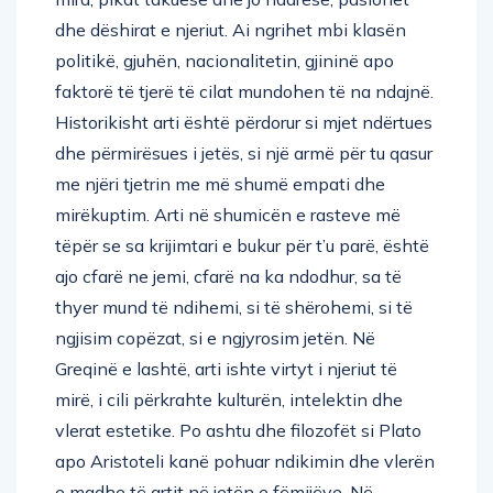
dhe dëshirat e njeriut. Ai ngrihet mbi klasën
politikë, gjuhën, nacionalitetin, gjininë apo
faktorë të tjerë të cilat mundohen të na ndajnë.
Historikisht arti është përdorur si mjet ndërtues
dhe përmirësues i jetës, si një armë për tu qasur
me njëri tjetrin me më shumë empati dhe
mirëkuptim. Arti në shumicën e rasteve më
tëpër se sa krijimtari e bukur për t’u parë, është
ajo cfarë ne jemi, cfarë na ka ndodhur, sa të
thyer mund të ndihemi, si të shërohemi, si të
ngjisim copëzat, si e ngjyrosim jetën. Në
Greqinë e lashtë, arti ishte virtyt i njeriut të
mirë, i cili përkrahte kulturën, intelektin dhe
vlerat estetike. Po ashtu dhe filozofët si Plato
apo Aristoteli kanë pohuar ndikimin dhe vlerën
e madhe të artit në jetën e fëmijëve. Në