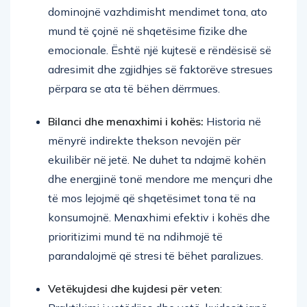
dominojnë vazhdimisht mendimet tona, ato
mund të çojnë në shqetësime fizike dhe
emocionale. Është një kujtesë e rëndësisë së
adresimit dhe zgjidhjes së faktorëve stresues
përpara se ata të bëhen dërrmues.
Bilanci dhe menaxhimi i kohës:
Historia në
mënyrë indirekte thekson nevojën për
ekuilibër në jetë. Ne duhet ta ndajmë kohën
dhe energjinë tonë mendore me mençuri dhe
të mos lejojmë që shqetësimet tona të na
konsumojnë. Menaxhimi efektiv i kohës dhe
prioritizimi mund të na ndihmojë të
parandalojmë që stresi të bëhet paralizues.
Vetëkujdesi dhe kujdesi për veten
: