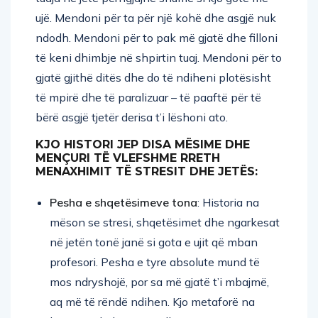
ujë. Mendoni për ta për një kohë dhe asgjë nuk
ndodh. Mendoni për to pak më gjatë dhe filloni
të keni dhimbje në shpirtin tuaj. Mendoni për to
gjatë gjithë ditës dhe do të ndiheni plotësisht
të mpirë dhe të paralizuar – të paaftë për të
bërë asgjë tjetër derisa t’i lëshoni ato.
KJO HISTORI JEP DISA MËSIME DHE
MENÇURI TË VLEFSHME RRETH
MENAXHIMIT TË STRESIT DHE JETËS:
Pesha e shqetësimeve tona
: Historia na
mëson se stresi, shqetësimet dhe ngarkesat
në jetën tonë janë si gota e ujit që mban
profesori. Pesha e tyre absolute mund të
mos ndryshojë, por sa më gjatë t’i mbajmë,
aq më të rëndë ndihen. Kjo metaforë na