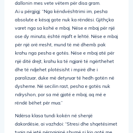
dallonin mes vete vëtem për disa gram.
Ai u përgjigj: “Nga këndvështrimi im, pesha
absolute e kësaj gote nuk ka rëndësi. Gjithçka
varet nga sa kohë e mbaj. Nëse e mbaj për një
ose dy minuta, është mjaft e lehtë. Nëse e mbaj
për një orë rresht, mund të më dhemb pak
krahu nga pesha e gotës. Nëse e mbaj atë për
një ditë drejt, krahu ka të ngjarë të ngërthehet
dhe të ndjehet plotësisht i mpirë dhe i
paralizuar, duke më detyruar të hedh gotën në
dysheme. Në secilin rast, pesha e gotës nuk
ndryshon, por sa më gjatë e mbaj, aq më e
rëndë bëhet për mua.”
Ndërsa klasa tundi kokën në shenjë
dakordësie, ai vazhdoi: “Stresi dhe shqetësimet
tuaja në jetë përngjajnë shumë si kjo gotë me