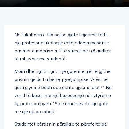
Në fakultetin e filologjisë gjatë ligjerimit të tij ,
një profesor psikologjie ecte ndërsa mësonte
parimet e menaxhimit të stresit në një auditor
të mbushur me studentë.
Morri dhe ngriti ngriti një gotë me ujë, të gjithë
prisnin që do t’u bëhej pyetja tipike “A është
gota gjysmë bosh apo është gjysmë plot?”. Në
vend të kësaj, me një buzëqeshje në fytyrën e
tij, profesori pyeti: “Sa e rëndë është kjo gotë
me ujë që po mbaj?”
Studentët bërtisnin përgjigje të përafërta që