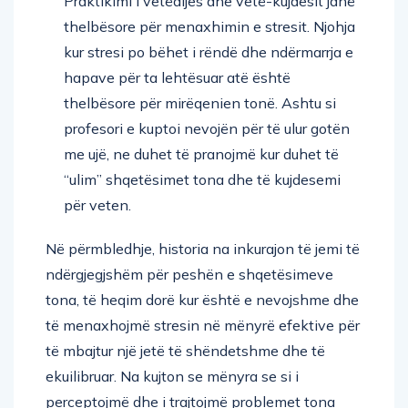
Praktikimi i vetëdijes dhe vetë-kujdesit janë
thelbësore për menaxhimin e stresit. Njohja
kur stresi po bëhet i rëndë dhe ndërmarrja e
hapave për ta lehtësuar atë është
thelbësore për mirëqenien tonë. Ashtu si
profesori e kuptoi nevojën për të ulur gotën
me ujë, ne duhet të pranojmë kur duhet të
“ulim” shqetësimet tona dhe të kujdesemi
për veten.
Në përmbledhje, historia na inkurajon të jemi të
ndërgjegjshëm për peshën e shqetësimeve
tona, të heqim dorë kur është e nevojshme dhe
të menaxhojmë stresin në mënyrë efektive për
të mbajtur një jetë të shëndetshme dhe të
ekuilibruar. Na kujton se mënyra se si i
perceptojmë dhe i trajtojmë problemet tona