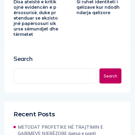
Disa ateistë e kritik
Si ruhet identiteti i
ojnë evidencën e p
qelizave kur ndodh
ërsosurisë, duke pr
ndarja qelizore
etenduar se ekzisto
jnë papërsosuri sik
urse sëmundjet dhe
tërmetet
Search
Search
Recent Posts
METODAT PROFETIKE NË TRAJTIMIN E
GABIMEVE NJERËZORE (pjesa e parë)