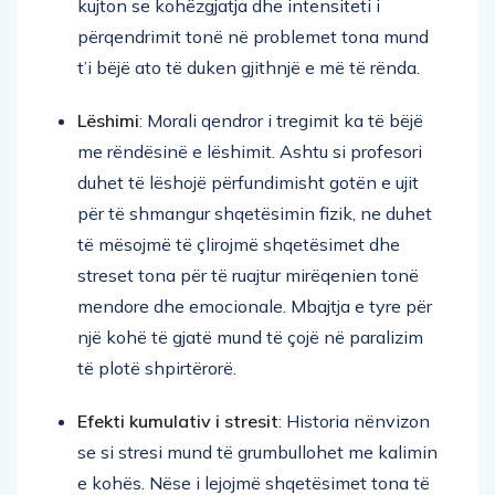
kujton se kohëzgjatja dhe intensiteti i
përqendrimit tonë në problemet tona mund
t’i bëjë ato të duken gjithnjë e më të rënda.
Lëshimi
: Morali qendror i tregimit ka të bëjë
me rëndësinë e lëshimit. Ashtu si profesori
duhet të lëshojë përfundimisht gotën e ujit
për të shmangur shqetësimin fizik, ne duhet
të mësojmë të çlirojmë shqetësimet dhe
streset tona për të ruajtur mirëqenien tonë
mendore dhe emocionale. Mbajtja e tyre për
një kohë të gjatë mund të çojë në paralizim
të plotë shpirtërorë.
Efekti kumulativ i stresit
: Historia nënvizon
se si stresi mund të grumbullohet me kalimin
e kohës. Nëse i lejojmë shqetësimet tona të