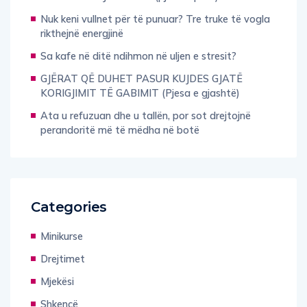
Nuk keni vullnet për të punuar? Tre truke të vogla
rikthejnë energjinë
Sa kafe në ditë ndihmon në uljen e stresit?
GJËRAT QË DUHET PASUR KUJDES GJATË
KORIGJIMIT TË GABIMIT (Pjesa e gjashtë)
Ata u refuzuan dhe u tallën, por sot drejtojnë
perandoritë më të mëdha në botë
Categories
Minikurse
Drejtimet
Mjekësi
Shkencë