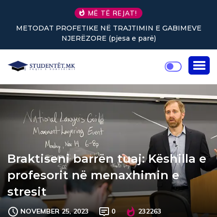
MË TË REJAT!
MEVE
Nuk keni vullnet për të punuar? Tre truke të vogla
rikthejnë energjinë
Braktiseni barrën tuaj: Këshilla e
profesorit në menaxhimin e
stresit
NOVEMBER 25, 2023
0
232263