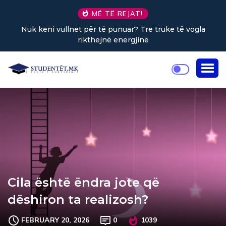
MË TË REJAT!
Nuk keni vullnet për të punuar? Tre truke të vogla
rikthejnë energjinë
Cila është ëndra jote që
dëshiron ta realizosh?
FEBRUARY 20, 2026
0
1039