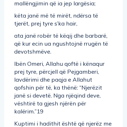
mallëngjimin që ia jep largësia;
këta janë më të mirët, ndërsa të
tjerët, prej tyre s’ka hair,
ata janë robër të këqij dhe barbarë,
që kur ecin ua ngushtojnë rrugën të
devotshmëve.
Ibën Omeri, Allahu qoftë i kënaqur
prej tyre, përcjell që Pejgamberi,
lavdërimi dhe paqja e Allahut
qofshin për të, ka thënë: “Njerëzit
janë si devetë. Nga njëqind deve,
vështirë ta gjesh njërën për
kalërim.”19
Kuptimi i hadithit është që njerëz me