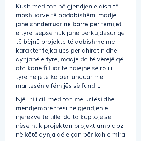
Kush mediton në gjendjen e disa të
moshuarve të padobishëm, madje
janë shndërruar në barrë për fëmijët
e tyre, sepse nuk janë përkujdesur që
të bëjnë projekte të dobishme me
karakter tejkalues për ahiretin dhe
dynjanë e tyre, madje do të vërejë që
ata kanë filluar të ndiejnë se roli i
tyre në jetë ka përfunduar me
martesën e fëmijës së fundit.
Një i ri i cili mediton me urtësi dhe
mendjemprehtësi në gjendjen e
njerëzve të tillë, do ta kuptojë se
nëse nuk projekton projekt ambicioz
në këtë dynja që e çon për kah e mira