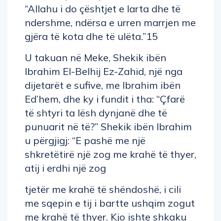
“Allahu i do çështjet e larta dhe të
ndershme, ndërsa e urren marrjen me
gjëra të kota dhe të ulëta.”15
U takuan në Meke, Shekik ibën
Ibrahim El-Belhij Ez-Zahid, një nga
dijetarët e sufive, me Ibrahim ibën
Ed’hem, dhe ky i fundit i tha: “Çfarë
të shtyri ta lësh dynjanë dhe të
punuarit në të?” Shekik ibën Ibrahim
u përgjigj: “E pashë me një
shkretëtirë një zog me krahë të thyer,
atij i erdhi një zog
tjetër me krahë të shëndoshë, i cili
me sqepin e tij i bartte ushqim zogut
me krahë të thyer. Kjo ishte shkaku