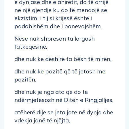
e dynjasë dhe e ahiretit, do të arrijë
në një gjendje ku do të mendojë se
ekzistimi i tij si krijesë është i
padobishëm dhe i panevojshëm.
Nëse nuk shpreson ta largosh
fatkeqësinë,
dhe nuk ke dëshirë ta bësh të mirën,
dhe nuk ke pozitë që të jetosh me
pozitën,
dhe nuk je nga ata që do të
ndërmjetësosh në Ditën e Ringjalljes,
atëherë dije se jeta jote në dynja dhe
vdekja janë të njëjta,