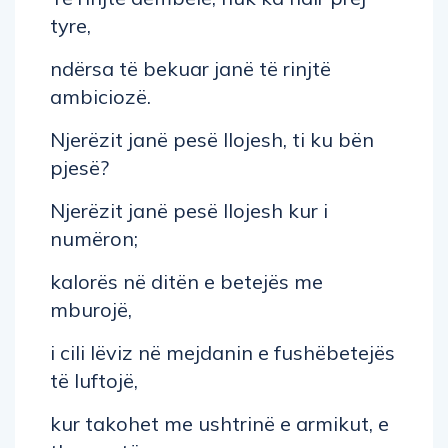
tyre,
ndërsa të bekuar janë të rinjtë
ambiciozë.
Njerëzit janë pesë llojesh, ti ku bën
pjesë?
Njerëzit janë pesë llojesh kur i
numëron;
kalorës në ditën e betejës me
mburojë,
i cili lëviz në mejdanin e fushëbetejës
të luftojë,
kur takohet me ushtrinë e armikut, e