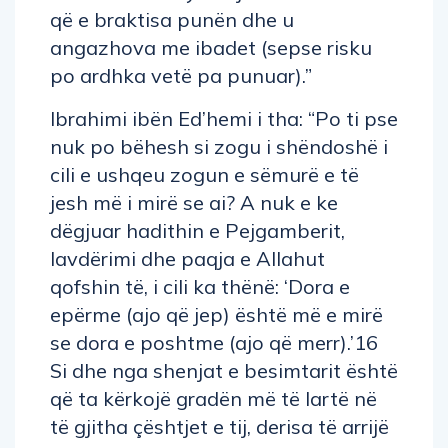
që e braktisa punën dhe u
angazhova me ibadet (sepse risku
po ardhka vetë pa punuar).”
Ibrahimi ibën Ed’hemi i tha: “Po ti pse
nuk po bëhesh si zogu i shëndoshë i
cili e ushqeu zogun e sëmurë e të
jesh më i mirë se ai? A nuk e ke
dëgjuar hadithin e Pejgamberit,
lavdërimi dhe paqja e Allahut
qofshin të, i cili ka thënë: ‘Dora e
epërme (ajo që jep) është më e mirë
se dora e poshtme (ajo që merr).’16
Si dhe nga shenjat e besimtarit është
që ta kërkojë gradën më të lartë në
të gjitha çështjet e tij, derisa të arrijë