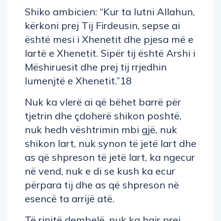
Shiko ambicien: “Kur ta lutni Allahun,
kërkoni prej Tij Firdeusin, sepse ai
është mesi i Xhenetit dhe pjesa më e
lartë e Xhenetit. Sipër tij është Arshi i
Mëshiruesit dhe prej tij rrjedhin
lumenjtë e Xhenetit.”18
Nuk ka vlerë ai që bëhet barrë për
tjetrin dhe çdoherë shikon poshtë,
nuk hedh vështrimin mbi gjë, nuk
shikon lart, nuk synon të jetë lart dhe
as që shpreson të jetë lart, ka ngecur
në vend, nuk e di se kush ka ecur
përpara tij dhe as që shpreson në
esencë ta arrijë atë.
Të rinjtë dembelë, nuk ka hair prej