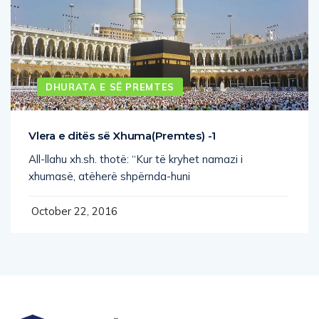
DHURATA E SË PREMTES
Vlera e ditës së Xhuma(Premtes) -1
All-llahu xh.sh. thotë: “Kur të kryhet namazi i
xhumasë, atëherë shpërnda-huni
October 22, 2016