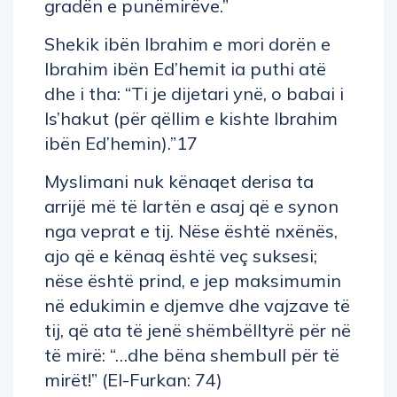
gradën e punëmirëve.”
Shekik ibën Ibrahim e mori dorën e
Ibrahim ibën Ed’hemit ia puthi atë
dhe i tha: “Ti je dijetari ynë, o babai i
Is’hakut (për qëllim e kishte Ibrahim
ibën Ed’hemin).”17
Myslimani nuk kënaqet derisa ta
arrijë më të lartën e asaj që e synon
nga veprat e tij. Nëse është nxënës,
ajo që e kënaq është veç suksesi;
nëse është prind, e jep maksimumin
në edukimin e djemve dhe vajzave të
tij, që ata të jenë shëmbëlltyrë për në
të mirë: “…dhe bëna shembull për të
mirët!” (El-Furkan: 74)