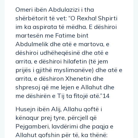
Omeri ibën Abdulazizi i tha
shërbëtorit të vet: “O Rexha! Shpirti
im ka aspirata të mëdha. E dëshiroi
martesën me Fatime bint
Abdulmelik dhe atë e martova, e
dëshiroi udhëheqësinë dhe atë e
arrita, e dëshiroi hilafetin (të jem
prijës i gjithë myslimanëve) dhe atë e
arrita, e dëshiron Xhenetin dhe
shpresoj që me lejen e Allahut dhe
me dëshirën e Tij ta fitojë atë.”14
Husejn ibën Alij, Allahu qoftë i
kënaqur prej tyre, përcjell që
Pejgamberi, lavdërimi dhe paqja e
Allahut qofshin për të, ka thënë: