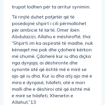
trupat lodhen për ta arritur synimin.
Të rinjtë duhet patjetër që të
posedojnë shpirt i cili përmallohet
për ambicie të lartë. Omer ibën
Abdulazizi, Allahu e mëshiroftë, tha:
“Shpirti im ka aspiratë të madhe, nuk
kënaqet me pak dhe çdoherë kërkon
më shumë. Çdoherë kur iu dha diçka
nga dynjaja, ai dëshironte dhe
synonte atë që është më e mirë se
ajo që iu dha. Kur iu dha atij ajo më e
mira e dynjasë, hilafeti, atë e mori
malli dhe e dëshiroi atë që është më
e mirë se hilafeti, Xhenetin e
Allahut.”13