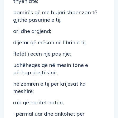
thyen atë;
bamirës që me bujari shpenzon të
gjithë pasurinë e tij,
ari dhe argjend;
dijetar që mëson në librin e tij,
fletët i ecën një pas një;
udhëheqës që në mesin tonë e
përhap drejtësinë,
në zemrën e tij për krijesat ka
mëshirë;
rob që ngritet natën,
i përmalluar dhe ankohet për