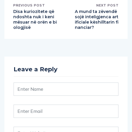
PREVIOUS POST
NEXT POST
Disa kuriozitete që
A mund ta zëvendë
ndoshta nuk i keni
sojë inteligjenca art
mësuar në orën e bi
ificiale këshilltarin fi
ologjisë
nanciar?
Leave a Reply