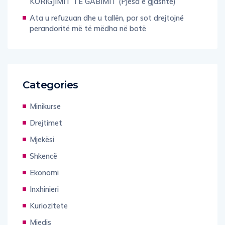
KORIGJIMIT TË GABIMIT (Pjesa e gjashtë)
Ata u refuzuan dhe u tallën, por sot drejtojnë
perandoritë më të mëdha në botë
Categories
Minikurse
Drejtimet
Mjekësi
Shkencë
Ekonomi
Inxhinieri
Kuriozitete
Mjedis