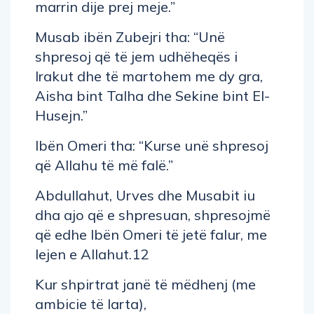
marrin dije prej meje.”
Musab ibën Zubejri tha: “Unë
shpresoj që të jem udhëheqës i
Irakut dhe të martohem me dy gra,
Aisha bint Talha dhe Sekine bint El-
Husejn.”
Ibën Omeri tha: “Kurse unë shpresoj
që Allahu të më falë.”
Abdullahut, Urves dhe Musabit iu
dha ajo që e shpresuan, shpresojmë
që edhe Ibën Omeri të jetë falur, me
lejen e Allahut.12
Kur shpirtrat janë të mëdhenj (me
ambicie të larta),