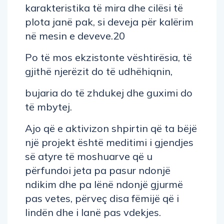
karakteristika të mira dhe cilësi të
plota janë pak, si deveja për kalërim
në mesin e deveve.20
Po të mos ekzistonte vështirësia, të
gjithë njerëzit do të udhëhiqnin,
bujaria do të zhdukej dhe guximi do
të mbytej.
Ajo që e aktivizon shpirtin që ta bëjë
një projekt është meditimi i gjendjes
së atyre të moshuarve që u
përfundoi jeta pa pasur ndonjë
ndikim dhe pa lënë ndonjë gjurmë
pas vetes, përveç disa fëmijë që i
lindën dhe i lanë pas vdekjes.