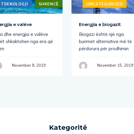
TEKNOLOGJI
SHKENCË
UNCATEGORIZED
ergjia e valëve
Energjia e biogazit
a dhe energjia e valëve
Biogazi është një nga
lët shkaktohen nga era që
burimet alternative më të
en
përdorura për prodhimin
November 8, 2019
November 15, 2019
Kategoritë