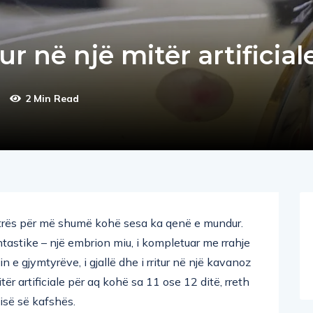
ur në një mitër artificial
2 Min Read
 mitrës për më shumë kohë sesa ka qenë e mundur.
ntastike – një embrion miu, i kompletuar me rrahje
in e gjymtyrëve, i gjallë dhe i rritur në një kavanoz
itër artificiale për aq kohë sa 11 ose 12 ditë, rreth
isë së kafshës.