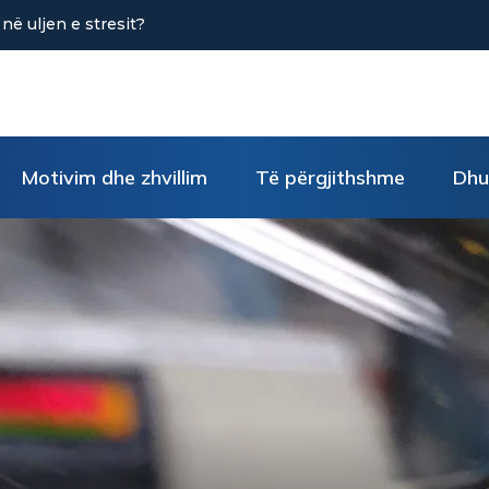
PASUR KUJDES
Ë GABIMIT (Pjesa e
Motivim dhe zhvillim
Të përgjithshme
Dhu