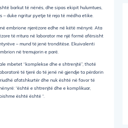
jashtë barkut të nënës, dhe sipas ekipit hulumtues,
– duke ngritur pyetje të reja të mëdha etike.
ojnë embrione njerëzore edhe në këtë mënyrë. Ata
ore të rritura në laborator me një formë afërsisht
mtyrëve – mund të jenë tronditëse. Ekuivalenti
 embrion në tremujorin e parë.
iciale mbetet “komplekse dhe e shtrenjtë”, thotë
boratorë të tjerë do të jenë në gjendje ta përdorin
periudhë afatshkurtër dhe nuk është në favor të
mënyrë: “është e shtrenjtë dhe e komplikuar,
bishme është është “.