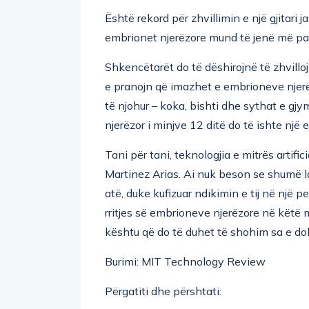
Është rekord për zhvillimin e një gjitari 
embrionet njerëzore mund të jenë më pas 
Shkencëtarët do të dëshirojnë të zhvill
e pranojn që imazhet e embrioneve njerëz
të njohur – koka, bishti dhe sythat e gjy
njerëzor i minjve 12 ditë do të ishte një
Tani për tani, teknologjia e mitrës artif
Martinez Arias. Ai nuk beson se shumë la
atë, duke kufizuar ndikimin e tij në një 
rritjes së embrioneve njerëzore në këtë 
kështu që do të duhet të shohim sa e do
Burimi: MIT Technology Review
Përgatiti dhe përshtati: