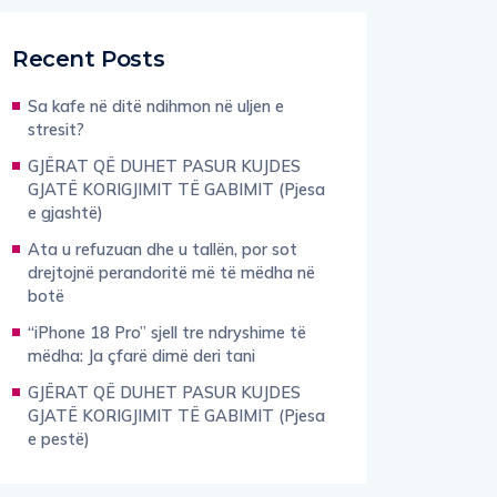
Recent Posts
Sa kafe në ditë ndihmon në uljen e
stresit?
GJËRAT QË DUHET PASUR KUJDES
GJATË KORIGJIMIT TË GABIMIT (Pjesa
e gjashtë)
Ata u refuzuan dhe u tallën, por sot
drejtojnë perandoritë më të mëdha në
botë
“iPhone 18 Pro” sjell tre ndryshime të
mëdha: Ja çfarë dimë deri tani
GJËRAT QË DUHET PASUR KUJDES
GJATË KORIGJIMIT TË GABIMIT (Pjesa
e pestë)