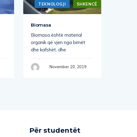
TEKNOLOGJI
SHKENCË
SHK
Biomasa
Material
ndonjë
Biomasa është material
Kehang C
organik që vjen nga bimët
Wardle 
dhe kafshët, dhe
(Massac
Institute
November 20, 2019
Për studentët