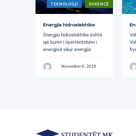
TEKNOLOGJI
SHKENCË
prodhuar
Energjia hidroelektrike
En
Energjia hidroelektrike është
Val
 L.
një burim i ripërtëritshëm i
Va
energjisë sikur energjia
fry
hnology
November 6, 2019
 2019