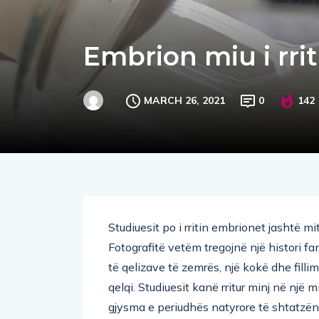
Embrion miu i rrit
MARCH 26, 2021
0
142
Studiuesit po i rritin embrionet jashtë
Fotografitë vetëm tregojnë një histori fa
të qelizave të zemrës, një kokë dhe fillim
qelqi. Studiuesit kanë rritur minj në një m
gjysma e periudhës natyrore të shtatzën