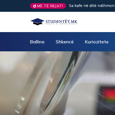
 kafe në ditë ndihmon në uljen e stresit?
GJËRAT QË DUHET 
MË TË REJAT!
GJATË KORIGJIMIT T
gjashtë)
Ballina
Shkencë
Kuriozitete