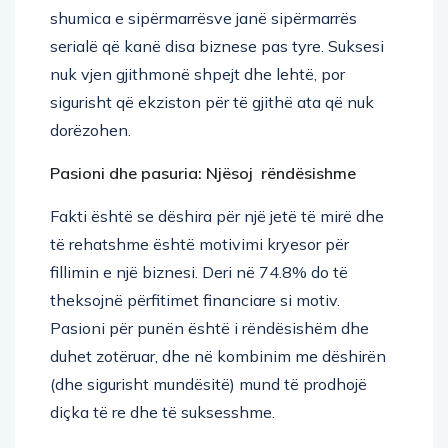
shumica e sipërmarrësve janë sipërmarrës
serialë që kanë disa biznese pas tyre. Suksesi
nuk vjen gjithmonë shpejt dhe lehtë, por
sigurisht që ekziston për të gjithë ata që nuk
dorëzohen.
Pasioni dhe pasuria: Nj
ë
soj rëndësishme
Fakti është se dëshira për një jetë të mirë dhe
të rehatshme është motivimi kryesor për
fillimin e një biznesi. Deri në 74.8% do të
theksojnë përfitimet financiare si motiv.
Pasioni për punën është i rëndësishëm dhe
duhet zotëruar, dhe në kombinim me dëshirën
(dhe sigurisht mundësitë) mund të prodhojë
diçka të re dhe të suksesshme.