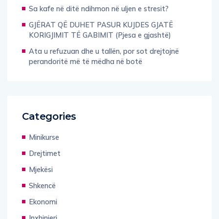
Sa kafe në ditë ndihmon në uljen e stresit?
GJËRAT QË DUHET PASUR KUJDES GJATË
KORIGJIMIT TË GABIMIT (Pjesa e gjashtë)
Ata u refuzuan dhe u tallën, por sot drejtojnë
perandoritë më të mëdha në botë
Categories
Minikurse
Drejtimet
Mjekësi
Shkencë
Ekonomi
Inxhinieri