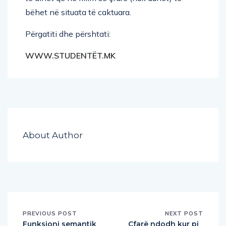
bëhet në situata të caktuara.
Përgatiti dhe përshtati:
WWW.STUDENTËT.MK
About Author
PREVIOUS POST
NEXT POST
Funksioni semantik
Çfarë ndodh kur pi