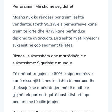
Për arsimin: Më shumë seç duhet
Mosha nuk ka rëndësi, por arsimi është
vendimtar. Rreth 95.1% e sipërmarrësve kanë
arsim të lartë dhe 47% kanë përfunduar
diploma të avancuara. Dija është mjeti kryesor i
suksesit në çdo segment të jetës.
Biznes i suksesshëm dhe marrëdhënie e
suksesshme: Sigurisht e mundur
Të dhënat tregojnë se 69% e sipërmarrësve
kanë nisur një biznes kur ishin të martuar dhe
theksojnë se mbështetjen më të madhe e
gjejnë tek partneri, qoftë bashkëshorti apo
personi me të cilin jetojnë.