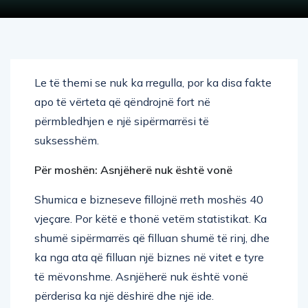
Le të themi se nuk ka rregulla, por ka disa fakte
apo të vërteta që qëndrojnë fort në
përmbledhjen e një sipërmarrësi të
suksesshëm.
Për moshën: Asnjëherë nuk është vonë
Shumica e bizneseve fillojnë rreth moshës 40
vjeçare. Por këtë e thonë vetëm statistikat. Ka
shumë sipërmarrës që filluan shumë të rinj, dhe
ka nga ata që filluan një biznes në vitet e tyre
të mëvonshme. Asnjëherë nuk është vonë
përderisa ka një dëshirë dhe një ide.