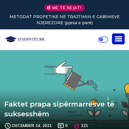
MË TË REJAT!
EVE
Nuk keni vullnet për të punuar? Tre truke të vogla
rikthejnë energjinë
Faktet prapa sipërmarrësve të
suksesshëm
DECEMBER 14, 2021
0
121