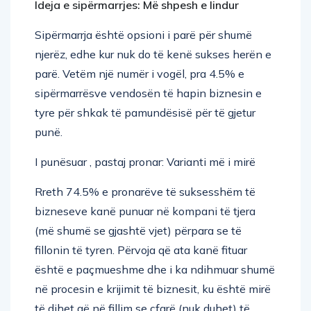
Ideja e sipërmarrjes: Më shpesh e lindur
Sipërmarrja është opsioni i parë për shumë
njerëz, edhe kur nuk do të kenë sukses herën e
parë. Vetëm një numër i vogël, pra 4.5% e
sipërmarrësve vendosën të hapin biznesin e
tyre për shkak të pamundësisë për të gjetur
punë.
I punësuar , pastaj pronar: Varianti më i mirë
Rreth 74.5% e pronarëve të suksesshëm të
bizneseve kanë punuar në kompani të tjera
(më shumë se gjashtë vjet) përpara se të
fillonin të tyren. Përvoja që ata kanë fituar
është e paçmueshme dhe i ka ndihmuar shumë
në procesin e krijimit të biznesit, ku është mirë
të dihet që në fillim se çfarë (nuk duhet) të