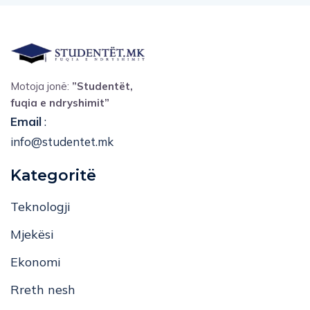
Motoja jonë:
”Studentët,
fuqia e ndryshimit”
Email
:
info@studentet.mk
Kategoritë
Teknologji
Mjekësi
Ekonomi
Rreth nesh