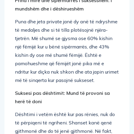
Prind i mirë dhe sipërmarrës i suksesshëm: i
mundshëm dhe i dëshirueshëm
Puna dhe jeta private janë dy anë të ndryshme
të medaljes dhe si të tilla plotësojnë njëra-
tjetrën. Më shumë se gjysma ose 60% kishin
një fëmijë kur u bënë sipërmarrës, dhe 43%
kishin dy ose më shumë fëmijë. Është e
pamohueshme që fëmijët janë pika më e
ndritur kur diçka nuk shkon dhe ata japin urimet
më të sinqerta kur pasojnë sukseset.
Suksesi pas dështimit: Mund të provoni sa
herë të doni
Dështimi i vetëm është kur pas rënies, nuk do
të përpiqeni të ngriheni. Shanset kanë qenë
gjithmonë dhe do të jenë gjithmonë. Në fakt,