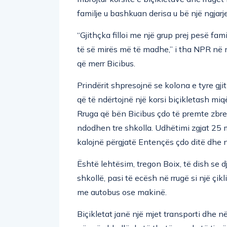
familje u bashkuan derisa u bë një ngjarje
“Gjithçka filloi me një grup prej pesë fa
të së mirës më të madhe,” i tha NPR në një
që merr Bicibus.
Prindërit shpresojnë se kolona e tyre gjit
që të ndërtojnë një korsi biçikletash miqë
Rruga që bën Bicibus çdo të premte zbret
ndodhen tre shkolla. Udhëtimi zgjat 25 m
kalojnë përgjatë Entençës çdo ditë dhe ndë
Është lehtësim, tregon Boix, të dish se dj
shkollë, pasi të ecësh në rrugë si një çi
me autobus ose makinë.
Biçikletat janë një mjet transporti dhe n