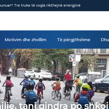
n në uljen e stresit?
Motivim dhe zhvillim
Të përgjithshme
Dhu
ilje, tani qindra po shko