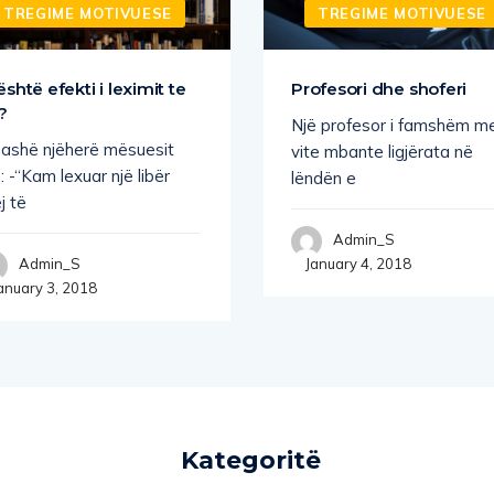
TREGIME MOTIVUESE
TREGIME MOTIVUESE
është efekti i leximit te
Profesori dhe shoferi
?
Një profesor i famshëm m
thashë njëherë mësuesit
vite mbante ligjërata në
: -“Kam lexuar një libër
lëndën e
j të
Admin_S
January 4, 2018
Admin_S
anuary 3, 2018
Kategoritë