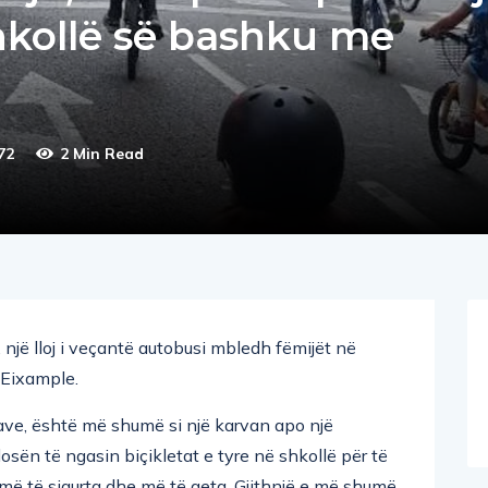
hkollë së bashku me
72
2 Min Read
një lloj i veçantë autobusi mbledh fëmijët në
n Eixample.
etave, është më shumë si një karvan apo një
ndosën të ngasin biçikletat e tyre në shkollë për të
t më të sigurta dhe më të qeta. Gjithnjë e më shumë