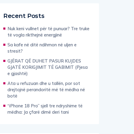
Recent Posts
Nuk keni vullnet për të punuar? Tre truke
të vogla rikthejnë energjinë
Sa kafe në ditë ndihmon në uljen e
stresit?
GJËRAT QË DUHET PASUR KUJDES
GJATË KORIGJIMIT TË GABIMIT (Pjesa
e gjashtë)
Ata u refuzuan dhe u tallën, por sot
drejtojnë perandoritë më të mëdha në
botë
“iPhone 18 Pro” sjell tre ndryshime të
mëdha: Ja çfarë dimë deri tani