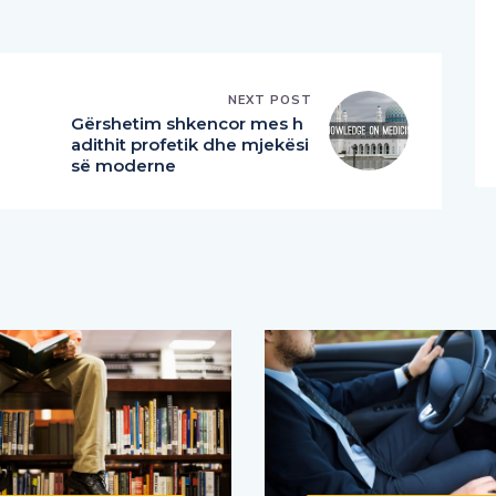
NEXT POST
Gërshetim shkencor mes h
adithit profetik dhe mjekësi
së moderne