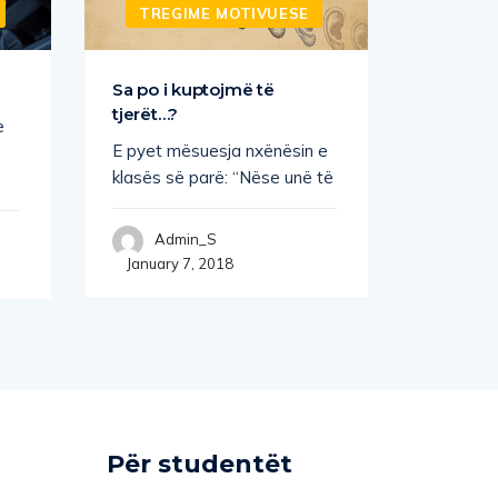
TREGIME MOTIVUESE
TREG
Sa po i kuptojmë të
Proble
tjerët…?
e
Gjatë nj
E pyet mësuesja nxënësin e
“Menaxhi
klasës së parë: “Nëse unë të
audiencë
Admin_S
Adm
January 7, 2018
January
Për studentët