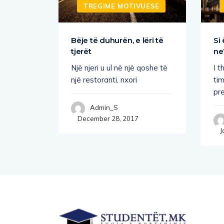
UESE
TREGIME MOTIVUESE
Bëje të duhurën, e lëri të
Si 
tjerët
ne
Një njeri u ul në një qoshe të
I 
t” në një
një restoranti, nxori
tim
pre
Admin_S
December 28, 2017
J