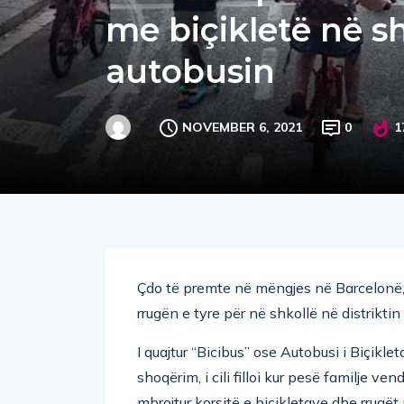
me biçikletë në s
autobusin
NOVEMBER 6, 2021
0
1
Çdo të premte në mëngjes në Barcelonë, 
rrugën e tyre për në shkollë në distrikti
I quajtur “Bicibus” ose Autobusi i Biçikl
shoqërim, i cili filloi kur pesë familje ve
mbrojtur korsitë e biçikletave dhe rrugë