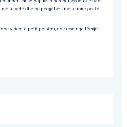
ët munden. Nëse popullsia përdor biçikletat e tyre,
 më të qetë dhe në përgjithësi më të mirë për të
 dhe video të petit peloton, dhe disa nga fëmijët