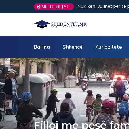
? Tre truke të vogla rikthejnë energjinë
Sa kafe në ditë ndihmo
MË TË REJAT!
Ballina
Shkencë
Kuriozitete
Filloi me pesë fam