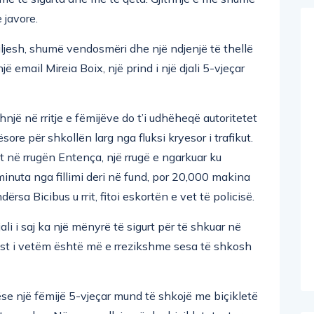
 javore.
miljesh, shumë vendosmëri dhe një ndjenjë të thellë
 email Mireia Boix, një prind i një djali 5-vjeçar
hnjë në rritje e fëmijëve do t’i udhëheqë autoritetet
sore për shkollën larg nga fluksi kryesor i trafikut.
 në rrugën Entença, një rrugë e ngarkuar ku
inuta nga fillimi deri në fund, por 20,000 makina
rsa Bicibus u rrit, fitoi eskortën e vet të policisë.
ali i saj ka një mënyrë të sigurt për të shkuar në
klist i vetëm është më e rrezikshme sesa të shkosh
ëse një fëmijë 5-vjeçar mund të shkojë me biçikletë