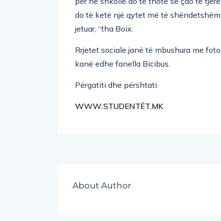
për në shkollë do të thotë se çdo të tjer
do të ketë një qytet më të shëndetshëm,
jetuar, “tha Boix.
Rrjetet sociale janë të mbushura me foto
kanë edhe fanella Bicibus.
Përgatiti dhe përshtati:
WWW.STUDENTËT.MK
About Author