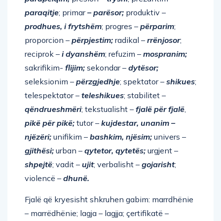
paraqitje
; primar
– parësor;
produktiv –
prodhues, i frytshëm
; progres –
përparim
;
proporcion –
përpjestim;
radikal –
rrënjosor
;
reciprok –
i dyanshëm
; refuzim –
mospranim;
sakrifikim-
flijim;
sekondar –
dytësor;
seleksionim –
përzgjedhje
; spektator –
shikues
;
telespektator –
teleshikues
; stabilitet –
qëndrueshmëri
; tekstualisht –
fjalë për fjalë
,
pikë për pikë;
tutor –
kujdestar, unanim –
njëzëri;
unifikim –
bashkim, njësim;
univers –
gjithësi;
urban –
qytetor, qytetës;
urgjent –
shpejtë
; vadit –
ujit
; verbalisht –
gojarisht
;
violencë –
dhunë.
Fjalë që kryesisht shkruhen gabim: marrdhënie
– marrëdhënie; lagja – lagjja; çertifikatë –