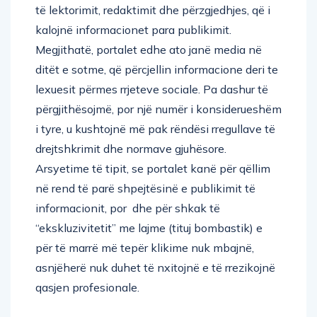
të lektorimit, redaktimit dhe përzgjedhjes, që i
kalojnë informacionet para publikimit.
Megjithatë, portalet edhe ato janë media në
ditët e sotme, që përcjellin informacione deri te
lexuesit përmes rrjeteve sociale. Pa dashur të
përgjithësojmë, por një numër i konsiderueshëm
i tyre, u kushtojnë më pak rëndësi rregullave të
drejtshkrimit dhe normave gjuhësore.
Arsyetime të tipit, se portalet kanë për qëllim
në rend të parë shpejtësinë e publikimit të
informacionit, por dhe për shkak të
“ekskluzivitetit” me lajme (tituj bombastik) e
për të marrë më tepër klikime nuk mbajnë,
asnjëherë nuk duhet të nxitojnë e të rrezikojnë
qasjen profesionale.