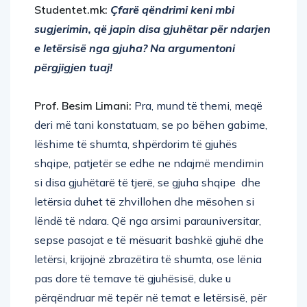
Studentet.mk:
Çfarë qëndrimi keni mbi
sugjerimin, që japin disa gjuhëtar për ndarjen
e letërsisë nga gjuha? Na argumentoni
përgjigjen tuaj!
Prof.
Besim Limani:
Pra, mund të themi, meqë
deri më tani konstatuam, se po bëhen gabime,
lëshime të shumta, shpërdorim të gjuhës
shqipe, patjetër se edhe ne ndajmë mendimin
si disa gjuhëtarë të tjerë, se gjuha shqipe dhe
letërsia duhet të zhvillohen dhe mësohen si
lëndë të ndara. Që nga arsimi parauniversitar,
sepse pasojat e të mësuarit bashkë gjuhë dhe
letërsi, krijojnë zbrazëtira të shumta, ose lënia
pas dore të temave të gjuhësisë, duke u
përqëndruar më tepër në temat e letërsisë, për