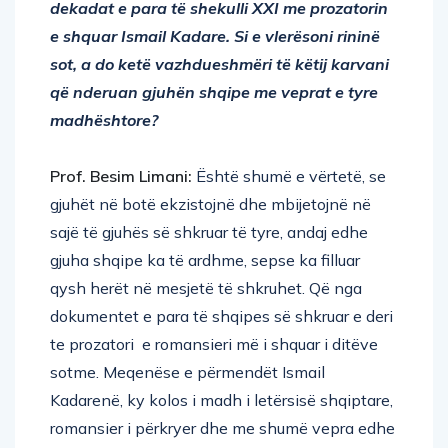
dekadat e para të shekulli XXI me prozatorin
e shquar Ismail Kadare. Si e vlerësoni rininë
sot, a do ketë vazhdueshmëri të këtij karvani
që nderuan gjuhën shqipe me veprat e tyre
madhështore?
Prof. Besim Limani:
Është shumë e vërtetë, se
gjuhët në botë ekzistojnë dhe mbijetojnë në
sajë të gjuhës së shkruar të tyre, andaj edhe
gjuha shqipe ka të ardhme, sepse ka filluar
qysh herët në mesjetë të shkruhet. Që nga
dokumentet e para të shqipes së shkruar e deri
te prozatori e romansieri më i shquar i ditëve
sotme. Meqenëse e përmendët Ismail
Kadarenë, ky kolos i madh i letërsisë shqiptare,
romansier i përkryer dhe me shumë vepra edhe