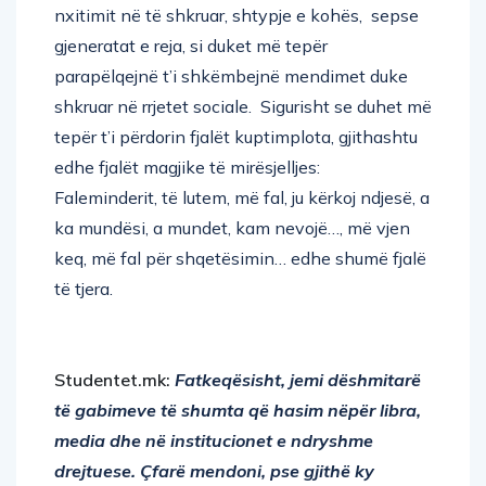
nxitimit në të shkruar, shtypje e kohës, sepse
gjeneratat e reja, si duket më tepër
parapëlqejnë t’i shkëmbejnë mendimet duke
shkruar në rrjetet sociale. Sigurisht se duhet më
tepër t’i përdorin fjalët kuptimplota, gjithashtu
edhe fjalët magjike të mirësjelljes:
Faleminderit, të lutem, më fal, ju kërkoj ndjesë, a
ka mundësi, a mundet, kam nevojë…, më vjen
keq, më fal për shqetësimin… edhe shumë fjalë
të tjera.
Studentet.mk:
Fatkeqësisht, jemi dëshmitarë
të gabimeve të shumta që hasim nëpër libra,
media dhe në institucionet e ndryshme
drejtuese. Çfarë mendoni, pse gjithë ky