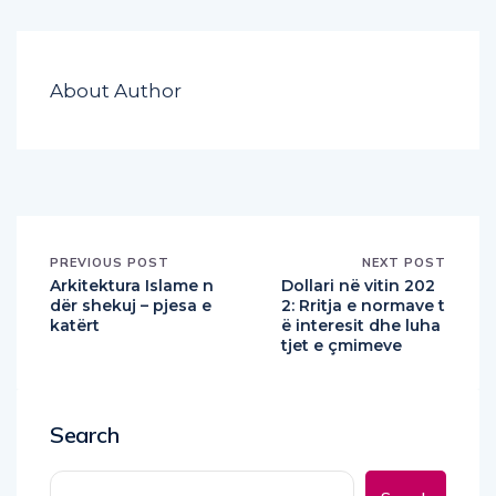
About Author
PREVIOUS POST
NEXT POST
Arkitektura Islame n
Dollari në vitin 202
dër shekuj – pjesa e
2: Rritja e normave t
katërt
ë interesit dhe luha
tjet e çmimeve
Search