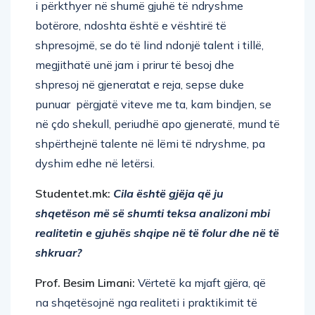
i përkthyer në shumë gjuhë të ndryshme
botërore, ndoshta është e vështirë të
shpresojmë, se do të lind ndonjë talent i tillë,
megjithatë unë jam i prirur të besoj dhe
shpresoj në gjeneratat e reja, sepse duke
punuar përgjatë viteve me ta, kam bindjen, se
në çdo shekull, periudhë apo gjeneratë, mund të
shpërthejnë talente në lëmi të ndryshme, pa
dyshim edhe në letërsi.
Studentet.mk:
Cila është gjëja që ju
shqetëson më së shumti teksa analizoni mbi
realitetin e gjuhës shqipe në të folur dhe në të
shkruar?
Prof. Besim Limani:
Vërtetë ka mjaft gjëra, që
na shqetësojnë nga realiteti i praktikimit të