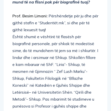
mund të na flisni pak për biografinë tuaj?
Prof. Besim Limani:
Përshëndetje për ju dhe për
gjithë stafin e “Studentët.mk”, si dhe për të
gjithë lexuesit tuaj!
Është shumë e vështirë të flasësh për
biografinë personale, për shkak të modestisë
sime, do të mundohem të jem sa më i shkurtër. I
lindur dhe i arsimuar në Shkup. Shkollën fillore
e kam mbaruar në ShF. “Liria”- Shkup, të
mesmen në Gjimnazin “ Zef Lush Marku”-
Shkup, Fakultetin Filologjik në “Bllazhe
Koneski” në Katedrën e Gjuhës Shqipe dhe
Letërsisë– në Universitetin Shën. “Qirili dhe
Metodi”- Shkup. Pas mbarimit të studimeve u
punësova si Profesor i gjuhës shqipe dhe