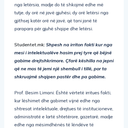
nga letërsia, madje do të shkojmë edhe më
tutje, dy orë në javë gjuhësi, dy orë letërsi nga
gjithsej katër orë në javë, që tani janë të
parapara për gjuhë shqipe dhe letërsi.
Studentet.mk:
Shpesh na irriton fakti kur nga
mesi i intelektualëve hasim prej tyre që bëjnë
gabime drejtshkrimore. Çfarë këshilla na jepni
që ne mos të jemi një shembull i tillë, por ta
shkruajmë shqipen pastër dhe pa gabime.
Prof. Besim Limani: Është vërtetë irritues fakti,
kur lëshimet dhe gabimet vijnë edhe nga
shtresat intelektuale, drejtues të institucioneve,
administratë e lartë shtetërore, gazetarë, madje
edhe nga mësimdhënës të lëndëve të