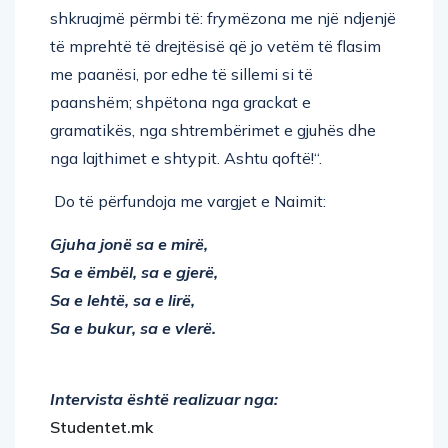
shkruajmë përmbi të: frymëzona me një ndjenjë
të mprehtë të drejtësisë që jo vetëm të flasim
me paanësi, por edhe të sillemi si të
paanshëm; shpëtona nga grackat e
gramatikës, nga shtrembërimet e gjuhës dhe
nga lajthimet e shtypit. Ashtu qoftë!“.
Do të përfundoja me vargjet e Naimit:
Gjuha jonë sa e mirë,
Sa e ëmbël, sa e gjerë,
Sa e lehtë, sa e lirë,
Sa e bukur, sa e vlerë.
Intervista është realizuar nga:
Studentet.mk