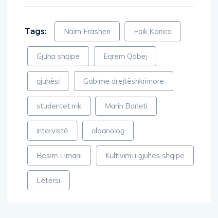
Tags:
Naim Frashëri
Faik Konica
Gjuha shqipe
Eqrem Qabej
gjuhësi
Gabime drejtëshkrimore
studentet.mk
Marin Barleti
intervistë
albanolog
Besim Limani
Kultivimi i gjuhës shqipe
Letërsi