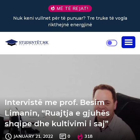
MË TË REJAT!
Nuk keni vullnet për të punuar? Tre truke të vogla
rikthejnë energjinë
Intervistë me prof. Besim
Limanin, “Ruajtja e gjuhës
shqipe dhe kultivimi i saj”
JANUARY 21, 2022
0
318