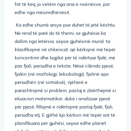
fat të keq, jo vetëm nga ana e nxënësve, por
edhe nga mësimdhënësit.
Ka edhe shumë arsye pse duhet të jetë kështu.
Në rend të parë do të themi, se gjuhësia ka
dallim nga letërsia, sepse gjuhësinë mund ta
klasifikojmë në shkencat, që kërkojnë më tepër
koncentrim dhe logjikë për të ndërtuar fjalë, më
pas fjali, periudha e tekste. Nëse cilëndo pjesë,
fjalën (në morfologji, leksikologji), fjalinë apo
periudhën (në sintaksë), njëherë e
parashtrojmë si problem, pastaj e zbërthejmë si
ekuacion matematikor, duke i analizuar pjesë
për pjesë, fillojmë e ndërtojmë pastaj fjalë, fjali,
periudha etj. E gjithë kjo kërkon më tepër orë të
planifikuara për gjuhësi, sepse edhe planet