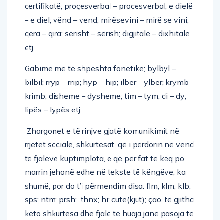
certifikatë; proçesverbal – procesverbal; e dielë
– e diel; vënd – vend; mirësevini – mirë se vini;
qera – qira; sërisht – sërish; digjitale – dixhitale
etj.
Gabime më të shpeshta fonetike; bylbyl –
bilbil; rryp – rrip; hyp – hip; ilber – ylber; krymb –
krimb; disheme – dysheme; tim – tym; di – dy;
lipës – lypës etj.
Zhargonet e të rinjve gjatë komunikimit në
rrjetet sociale, shkurtesat, që i përdorin në vend
të fjalëve kuptimplota, e që për fat të keq po
marrin jehonë edhe në tekste të këngëve, ka
shumë, por do t’i përmendim disa: flm; klm; klb;
sps; ntm; prsh; thnx; hi; cute(kjut); çao, të gjitha
këto shkurtesa dhe fjalë të huaja janë pasoja të