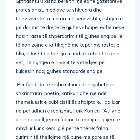
Gjithashtu u kisha bërë thirrje edhe gazetarëve
profesionist, mediave të shkruara dhe
televizive, le ta marrin më seriozisht çështjen e
përdorimit të drejtë të gjuhës shqipe, edhe nëse
hasin raste të shpërdorimit të gjuhës shqipe, le
të ironizojnë e kritikojnë më tepër me rastet e
tilla, ndoshta edhe kjo mund të ketë efektin e
vet, në ngritjen e nivelit të vetëdijes për
kujdesin ndaj gjuhës standarde shqipe.
Për fund, do të kisha cituar edhe gjuhëtarin,
shkrimtarin, poetin, kritikun dhe një ndër
themeluesit e publicistikës shqiptare, i dalluar
në periudhën e realizmit, Faik Konica: “Ati ynë
që je në qiell, jepna fuqinë të mbajmë gojën të
mbyllur kur s’kemi gjë për të thënë; falna
durimin të thellojmë një punë me parë se të