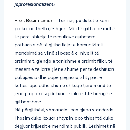
joprofesionalizëm?
Prof. Besim Limani:
Tani siç po duket e keni
prekur në thelb çështjen. Mbi të gjitha në radhë
të parë, shkelje të rregullave gjuhësore,
pothuajse në të gjitha llojet e komunikimit,
mendojmë se vijnë si pasojë e nivelit të
arsimimit, gjendja e tanishme e arsimit fillor, të
mesëm e të lartë ( lënë shumë për të dëshiruar),
pakujdesia dhe papërgjegjësia, shtypjet e
kohës, apo edhe shumë shkaqe tjera mund të
jenë prapa kësaj dukurie, e cila është brengë e
gjithanshme.
Në përgjithësi, shmangiet nga gjuha standarde
i hasim duke lexuar shtypin, apo thjeshtë duke i
dëgjuar krijuesit e mendimit publik. Lëshimet në