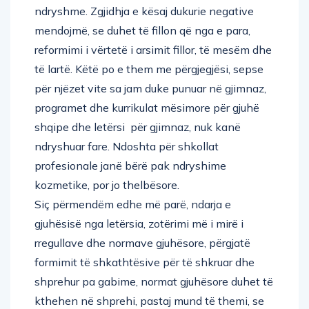
ndryshme. Zgjidhja e kësaj dukurie negative
mendojmë, se duhet të fillon që nga e para,
reformimi i vërtetë i arsimit fillor, të mesëm dhe
të lartë. Këtë po e them me përgjegjësi, sepse
për njëzet vite sa jam duke punuar në gjimnaz,
programet dhe kurrikulat mësimore për gjuhë
shqipe dhe letërsi për gjimnaz, nuk kanë
ndryshuar fare. Ndoshta për shkollat
profesionale janë bërë pak ndryshime
kozmetike, por jo thelbësore.
Siç përmendëm edhe më parë, ndarja e
gjuhësisë nga letërsia, zotërimi më i mirë i
rregullave dhe normave gjuhësore, përgjatë
formimit të shkathtësive për të shkruar dhe
shprehur pa gabime, normat gjuhësore duhet të
kthehen në shprehi, pastaj mund të themi, se