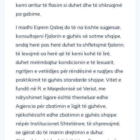
kemi arritur të flasim si duhet dhe të shkruajmë
pa gabime.
I madhi Eqrem Qabej do të na kishte sugjeruar,
konsultojeni Fjalorin e gjuhës së sotme shqipe,
andaj herë pas herë duhet ta shfletojmë fjalorin,
të lexojmë sa herë që të kemi kohë të lirë,
duhet mirëmbajtur kondicionin e të lexuarit,
ngritjen e vetëdijes për rëndësinë e ruajtjes dhe
praktikimit të gjuhës standarde shqipe. Vitet e
fundit në R. e Maqedonisë së Veriut, me
ndryshimet ligjore është themeluar edhe
Agjencia për zbatimin e ligjit të gjuhëve,
njëkohësisht edhe zbatimin e gjuhës shqipe
nëpër Institucionet Shtetërore, të shpresojmë,
se gjërat do të marrin drejtimin e duhur.