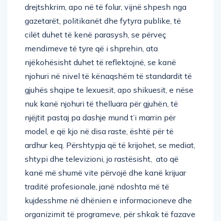
drejtshkrim, apo në të folur, vijnë shpesh nga
gazetarët, politikanët dhe fytyra publike, të
cilët duhet të kenë parasysh, se përveç
mendimeve të tyre që i shprehin, ata
njëkohësisht duhet të reflektojnë, se kanë
njohuri në nivel të kënaqshëm të standardit të
gjuhës shqipe te lexuesit, apo shikuesit, e nëse
nuk kanë njohuri të thelluara për gjuhën, të
njëjtit pastaj pa dashje mund t’i marrin për
model, e që kjo në disa raste, është për të
ardhur keq. Përshtypja që të krijohet, se mediat,
shtypi dhe televizioni, jo rastësisht, ato që
kanë më shumë vite përvojë dhe kanë krijuar
traditë profesionale, janë ndoshta më të
kujdesshme në dhënien e informacioneve dhe
organizimit të programeve, për shkak të fazave