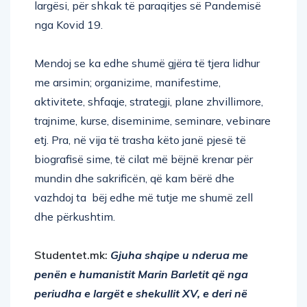
largësi, për shkak të paraqitjes së Pandemisë
nga Kovid 19.
Mendoj se ka edhe shumë gjëra të tjera lidhur
me arsimin; organizime, manifestime,
aktivitete, shfaqje, strategji, plane zhvillimore,
trajnime, kurse, diseminime, seminare, vebinare
etj. Pra, në vija të trasha këto janë pjesë të
biografisë sime, të cilat më bëjnë krenar për
mundin dhe sakrificën, që kam bërë dhe
vazhdoj ta bëj edhe më tutje me shumë zell
dhe përkushtim.
Studentet.mk:
Gjuha shqipe u nderua me
penën e humanistit Marin Barletit që nga
periudha e largët e shekullit XV, e deri në