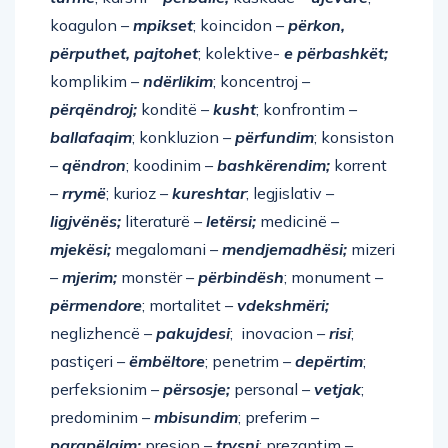
koagulon –
mpikset
; koincidon –
përkon,
përputhet, pajtohet
; kolektive-
e përbashkët;
komplikim –
ndërlikim
; koncentroj –
përqëndroj;
konditë –
kusht
; konfrontim –
ballafaqim
; konkluzion –
përfundim
; konsiston
–
qëndron
; koodinim –
bashkërendim;
korrent
–
rrymë
; kurioz –
kureshtar
; legjislativ –
ligjvënës;
literaturë –
letërsi;
medicinë –
mjekësi;
megalomani –
mendjemadhësi;
mizeri
–
mjerim;
monstër –
përbindësh
; monument –
përmendore
; mortalitet –
vdekshmëri;
neglizhencë –
pakujdesi
; inovacion –
risi
;
pastiçeri –
ëmbëltore
; penetrim –
depërtim
;
perfeksionim –
përsosje;
personal –
vetjak
;
predominim –
mbisundim
; preferim –
parapëlqim;
presion –
trysni
; prezantim –