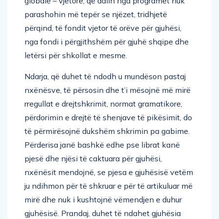
globale – vjetore, që dalin nga programet nuk
parashohin më tepër se njëzet, tridhjetë
përqind, të fondit vjetor të orëve për gjuhësi,
nga fondi i përgjithshëm për gjuhë shqipe dhe
letërsi për shkollat e mesme.
Ndarja, që duhet të ndodh u mundëson pastaj
nxënësve, të përsosin dhe t’i mësojnë më mirë
rregullat e drejtshkrimit, normat gramatikore,
përdorimin e drejtë të shenjave të pikësimit, do
të përmirësojnë dukshëm shkrimin pa gabime.
Përderisa janë bashkë edhe pse librat kanë
pjesë dhe njësi të caktuara për gjuhësi,
nxënësit mendojnë, se pjesa e gjuhësisë vetëm
ju ndihmon për të shkruar e për të artikuluar më
mirë dhe nuk i kushtojnë vëmendjen e duhur
gjuhësisë. Prandaj, duhet të ndahet gjuhësia