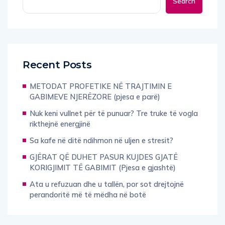
Search
Recent Posts
METODAT PROFETIKE NË TRAJTIMIN E
GABIMEVE NJERËZORE (pjesa e parë)
Nuk keni vullnet për të punuar? Tre truke të vogla
rikthejnë energjinë
Sa kafe në ditë ndihmon në uljen e stresit?
GJËRAT QË DUHET PASUR KUJDES GJATË
KORIGJIMIT TË GABIMIT (Pjesa e gjashtë)
Ata u refuzuan dhe u tallën, por sot drejtojnë
perandoritë më të mëdha në botë