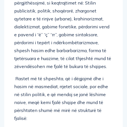
përgjithësojmë, si keqtrajtimet në: Stilin
publicistik, politik, shoqërorë, zhargonet
qytetare e të rinjve (urbane), krahinorizmat,
dialektizmat, gabime fonetike, përdorimi vend
e pavend i “ë” “ç” “rr”, gabime sintaksore,
përdorimi i tepërt i ndërkombëtarizmave,
shpesh hasim edhe barbarbarizma, forma të
tjetërsuara e huazime, të cilat thjeshtë mund të
zëvendësohen me fjalë të bukura të shqipes.
Rastet më të shpeshta, që i dëgjojmë dhe i
hasim në masmediat, rrjetet sociale, por edhe
në stilin politik, e që mendoj se janë lëshime
naive, meqë kemi fjalë shqipe dhe mund të
përshtaten shumë më mirë në strukturë të
fjalisë: