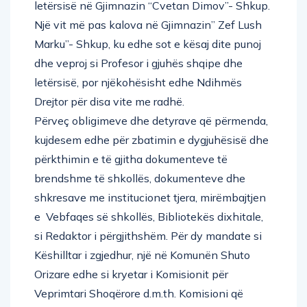
letërsisë në Gjimnazin “Cvetan Dimov”- Shkup.
Një vit më pas kalova në Gjimnazin” Zef Lush
Marku”- Shkup, ku edhe sot e kësaj dite punoj
dhe veproj si Profesor i gjuhës shqipe dhe
letërsisë, por njëkohësisht edhe Ndihmës
Drejtor për disa vite me radhë.
Përveç obligimeve dhe detyrave që përmenda,
kujdesem edhe për zbatimin e dygjuhësisë dhe
përkthimin e të gjitha dokumenteve të
brendshme të shkollës, dokumenteve dhe
shkresave me institucionet tjera, mirëmbajtjen
e Vebfaqes së shkollës, Bibliotekës dixhitale,
si Redaktor i përgjithshëm. Për dy mandate si
Këshilltar i zgjedhur, një në Komunën Shuto
Orizare edhe si kryetar i Komisionit për
Veprimtari Shoqërore d.m.th. Komisioni që