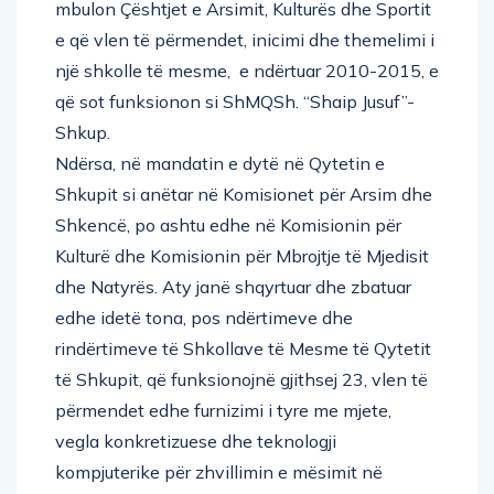
mbulon Çështjet e Arsimit, Kulturës dhe Sportit
e që vlen të përmendet, inicimi dhe themelimi i
një shkolle të mesme, e ndërtuar 2010-2015, e
që sot funksionon si ShMQSh. “Shaip Jusuf”-
Shkup.
Ndërsa, në mandatin e dytë në Qytetin e
Shkupit si anëtar në Komisionet për Arsim dhe
Shkencë, po ashtu edhe në Komisionin për
Kulturë dhe Komisionin për Mbrojtje të Mjedisit
dhe Natyrës. Aty janë shqyrtuar dhe zbatuar
edhe idetë tona, pos ndërtimeve dhe
rindërtimeve të Shkollave të Mesme të Qytetit
të Shkupit, që funksionojnë gjithsej 23, vlen të
përmendet edhe furnizimi i tyre me mjete,
vegla konkretizuese dhe teknologji
kompjuterike për zhvillimin e mësimit në