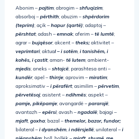
Abonim –
pajtim
; abrogim –
shfuqizim
;
absorboj –
përthith
; abuzim –
shpërdorim
(teprim)
; açik –
hapur (qartë)
; adaptoj –
përshtat
; adash –
emnak
; aferim –
të lumtë
;
agrar –
bujqësor
; akcent –
theks;
aktivitet –
veprimtari
; aktua
l – i sotëm
,
i tanishëm, i
kohës, i çastit
; aman-
të lutem
; ambient-
mjedis
; aneks –
shtojcë
; parashtesa anti –
kundër
; apel –
thirrje
; aprovim –
miratim
;
aproksimativ –
i përafërt
; asimilim –
përvetim
,
përvetësoj
; asistent –
ndihmës
; aspekt –
pamje, pikëpamje
; avangardë –
pararojë
;
avantazh –
epërsi
; avash –
ngadalë
; bajagi –
mjaft
,
goxha
; bazal –
themelor, bazor, fundor;
bilateral –
i dyanshëm
,
i ndërsjellë
; unilateral –
i
njëanshëm
; boll, bollëk –
mjaft, shumë
,
me