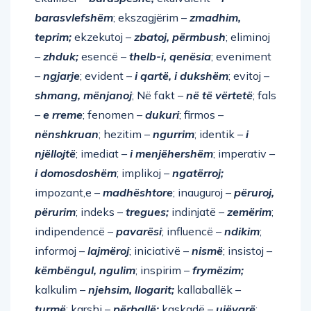
barasvlefshëm
; ekszagjërim –
zmadhim,
teprim;
ekzekutoj –
zbatoj, përmbush
; eliminoj
–
zhduk;
esencë –
thelb-i, qenësia
; eveniment
–
ngjarje
; evident –
i qartë, i dukshëm
; evitoj –
shmang, mënjanoj
; Në fakt –
në të vërtetë
; fals
–
e rreme
; fenomen –
dukuri
; firmos –
nënshkruan
; hezitim –
ngurrim
; identik –
i
njëllojtë
; imediat –
i menjëhershëm
; imperativ –
i domosdoshëm
; implikoj –
ngatërroj;
impozant,e –
madhështore
; inauguroj –
përuroj,
përurim
; indeks –
tregues;
indinjatë –
zemërim
;
indipendencë –
pavarësi
; influencë –
ndikim
;
informoj –
lajmëroj
; iniciativë –
nismë
; insistoj –
këmbëngul, ngulim
; inspirim –
frymëzim;
kalkulim –
njehsim, llogarit;
kallaballëk –
turmë
; karshi –
përballë;
kaskadë –
ujëvarë
;