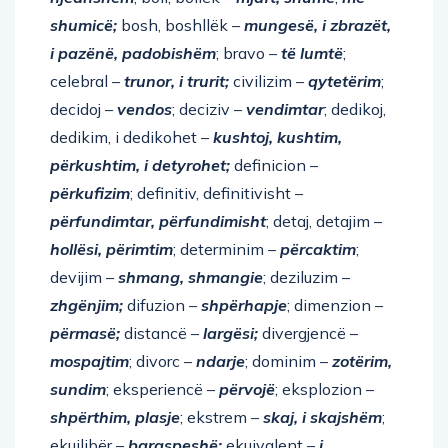
shumicë;
bosh, boshllëk –
mungesë, i zbrazët,
i pazënë, padobishëm
; bravo –
të lumtë
;
celebral –
trunor, i trurit;
civilizim –
qytetërim
;
decidoj –
vendos
; deciziv –
vendimtar
; dedikoj,
dedikim, i dedikohet –
kushtoj, kushtim,
përkushtim, i detyrohet;
definicion –
përkufizim
; definitiv, definitivisht –
përfundimtar, përfundimisht
; detaj, detajim –
hollësi, përimtim
; determinim –
përcaktim
;
devijim –
shmang, shmangie
; deziluzim –
zhgënjim;
difuzion –
shpërhapje
; dimenzion –
përmasë;
distancë –
largësi;
divergjencë –
mospajtim
; divorc –
ndarje
; dominim –
zotërim,
sundim
; eksperiencë –
përvojë
; eksplozion –
shpërthim, plasje
; ekstrem –
skaj, i skajshëm
;
ekuilibër –
baraspeshë;
ekuivalent –
i