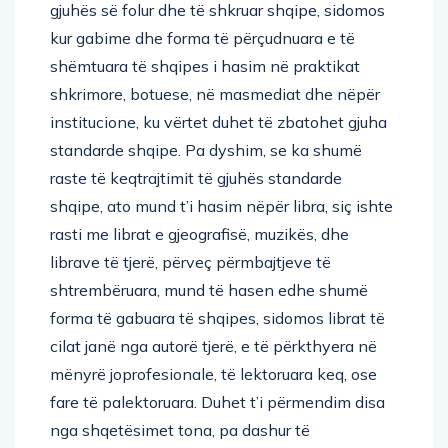
gjuhës së folur dhe të shkruar shqipe, sidomos
kur gabime dhe forma të përçudnuara e të
shëmtuara të shqipes i hasim në praktikat
shkrimore, botuese, në masmediat dhe nëpër
institucione, ku vërtet duhet të zbatohet gjuha
standarde shqipe. Pa dyshim, se ka shumë
raste të keqtrajtimit të gjuhës standarde
shqipe, ato mund t’i hasim nëpër libra, siç ishte
rasti me librat e gjeografisë, muzikës, dhe
librave të tjerë, përveç përmbajtjeve të
shtrembëruara, mund të hasen edhe shumë
forma të gabuara të shqipes, sidomos librat të
cilat janë nga autorë tjerë, e të përkthyera në
mënyrë joprofesionale, të lektoruara keq, ose
fare të palektoruara. Duhet t’i përmendim disa
nga shqetësimet tona, pa dashur të