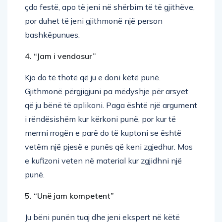
çdo festë, apo të jeni në shërbim të të gjithëve,
por duhet të jeni gjithmonë një person
bashkëpunues.
4. “Jam i vendosur”
Kjo do të thotë që ju e doni këtë punë.
Gjithmonë përgjigjuni pa mëdyshje për arsyet
që ju bënë të aplikoni. Paga është një argument
i rëndësishëm kur kërkoni punë, por kur të
merrni rrogën e parë do të kuptoni se është
vetëm një pjesë e punës që keni zgjedhur. Mos
e kufizoni veten në material kur zgjidhni një
punë.
5. “Unë jam kompetent”
Ju bëni punën tuaj dhe jeni ekspert në këtë