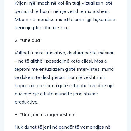
Krijoni një imazh në kokën tuaj, vizualizoni atë
që mund të hasni në një vend të mundshëm.
Mbani në mend se mund të arrini gjithçka nëse
keni një plan dhe dëshirë.
2. “Unë dua”
Vullneti i mirë, iniciativa, dëshira për të mësuar
– ne të gjithë i posedojmë këto cilësi. Mos e
teproni me entuziazëm gjatë intervistës, mund
të dukeni të dëshpëruar. Por një vështrim i
hapur, një pozicion i qetë i shpatullave dhe një
buzëqeshje e butë mund të jenë shumë
produktive.
3. “Unë jam i shoqërueshëm”
Nuk duhet të jeni në qendër të vëmendjes në