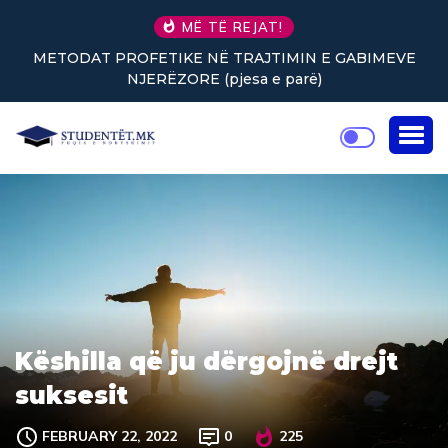
MË TË REJAT!
IMIN E GABIMEVE
Nuk keni vullnet për të punuar? Tre 
 parë)
rikthejnë energjinë
Këshilla që ju d
ërgojnë
drejt
suksesit
FEBRUARY 22, 2022
0
225