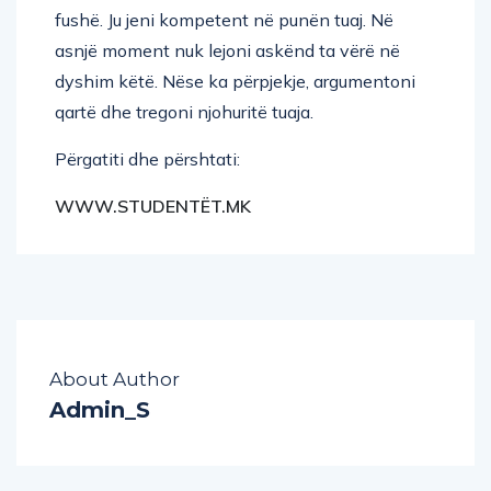
fushë. Ju jeni kompetent në punën tuaj. Në
asnjë moment nuk lejoni askënd ta vërë në
dyshim këtë. Nëse ka përpjekje, argumentoni
qartë dhe tregoni njohuritë tuaja.
Përgatiti dhe përshtati:
WWW.STUDENTËT.MK
About Author
Admin_S