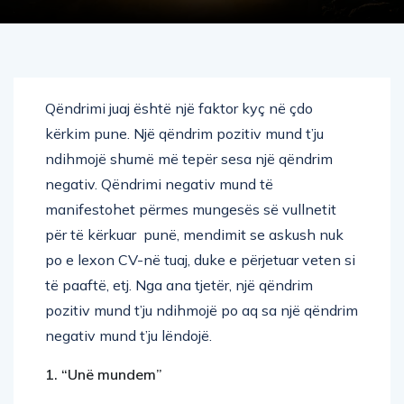
Qëndrimi juaj është një faktor kyç në çdo
kërkim pune. Një qëndrim pozitiv mund t’ju
ndihmojë shumë më tepër sesa një qëndrim
negativ. Qëndrimi negativ mund të
manifestohet përmes mungesës së vullnetit
për të kërkuar punë, mendimit se askush nuk
po e lexon CV-në tuaj, duke e përjetuar veten si
të paaftë, etj. Nga ana tjetër, një qëndrim
pozitiv mund t’ju ndihmojë po aq sa një qëndrim
negativ mund t’ju lëndojë.
1. “Unë mundem”