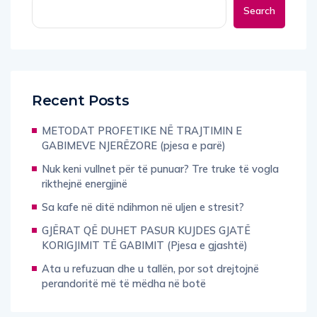
Search
Recent Posts
METODAT PROFETIKE NË TRAJTIMIN E
GABIMEVE NJERËZORE (pjesa e parë)
Nuk keni vullnet për të punuar? Tre truke të vogla
rikthejnë energjinë
Sa kafe në ditë ndihmon në uljen e stresit?
GJËRAT QË DUHET PASUR KUJDES GJATË
KORIGJIMIT TË GABIMIT (Pjesa e gjashtë)
Ata u refuzuan dhe u tallën, por sot drejtojnë
perandoritë më të mëdha në botë