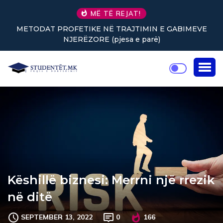
MË TË REJAT!
METODAT PROFETIKE NË TRAJTIMIN E GABIMEVE
Nu
NJERËZORE (pjesa e parë)
Këshillë biznesi: Merrni një rrezik
në ditë
SEPTEMBER 13, 2022
0
166