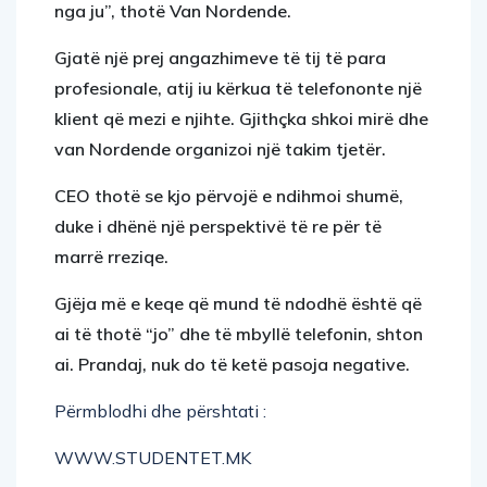
nga ju”, thotë Van Nordende.
Gjatë një prej angazhimeve të tij të para
profesionale, atij iu kërkua të telefononte një
klient që mezi e njihte. Gjithçka shkoi mirë dhe
van Nordende organizoi një takim tjetër.
CEO thotë se kjo përvojë e ndihmoi shumë,
duke i dhënë një perspektivë të re për të
marrë rreziqe.
Gjëja më e keqe që mund të ndodhë është që
ai të thotë “jo” dhe të mbyllë telefonin, shton
ai. Prandaj, nuk do të ketë pasoja negative.
Përmblodhi dhe përshtati :
WWW.STUDENTET.MK