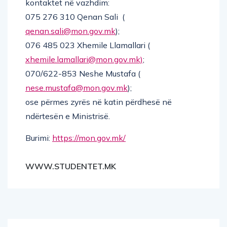
kontaktet në vazhdim:
075 276 310 Qenan Sali (
qenan.sali@mon.gov.mk
);
076 485 023 Xhemile Llamallari (
xhemile.lamallari@mon.gov.mk)
;
070/622-853 Neshe Mustafa (
nese.mustafa@mon.gov.mk
);
ose përmes zyrës në katin përdhesë në
ndërtesën e Ministrisë.
Burimi:
https://mon.gov.mk/
WWW.STUDENTET.MK