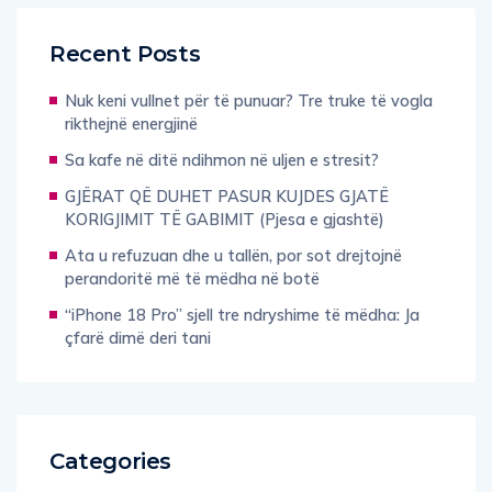
Recent Posts
Nuk keni vullnet për të punuar? Tre truke të vogla
rikthejnë energjinë
Sa kafe në ditë ndihmon në uljen e stresit?
GJËRAT QË DUHET PASUR KUJDES GJATË
KORIGJIMIT TË GABIMIT (Pjesa e gjashtë)
Ata u refuzuan dhe u tallën, por sot drejtojnë
perandoritë më të mëdha në botë
“iPhone 18 Pro” sjell tre ndryshime të mëdha: Ja
çfarë dimë deri tani
Categories