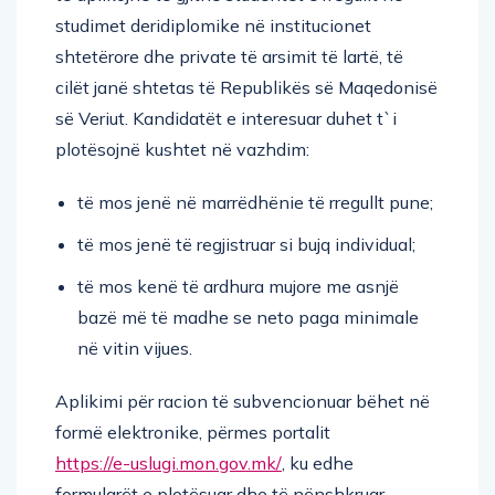
studimet deridiplomike në institucionet
shtetërore dhe private të arsimit të lartë, të
cilët janë shtetas të Republikës së Maqedonisë
së Veriut. Kandidatët e interesuar duhet t`i
plotësojnë kushtet në vazhdim:
të mos jenë në marrëdhënie të rregullt pune;
të mos jenë të regjistruar si bujq individual;
të mos kenë të ardhura mujore me asnjë
bazë më të madhe se neto paga minimale
në vitin vijues.
Aplikimi për racion të subvencionuar bëhet në
formë elektronike, përmes portalit
https://e-uslugi.mon.gov.mk/
, ku edhe
formularët e plotësuar dhe të nënshkruar