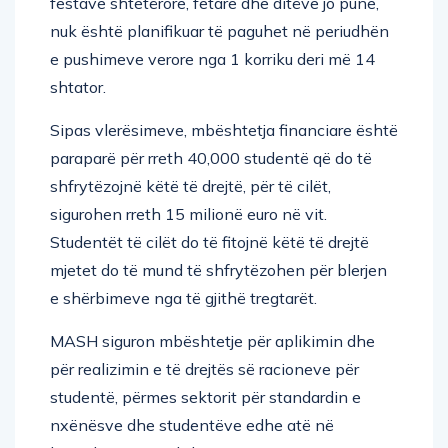
festave shtetërore, fetare dhe ditëve jo pune,
nuk është planifikuar të paguhet në periudhën
e pushimeve verore nga 1 korriku deri më 14
shtator.
Sipas vlerësimeve, mbështetja financiare është
paraparë për rreth 40,000 studentë që do të
shfrytëzojnë këtë të drejtë, për të cilët,
sigurohen rreth 15 milionë euro në vit.
Studentët të cilët do të fitojnë këtë të drejtë
mjetet do të mund të shfrytëzohen për blerjen
e shërbimeve nga të gjithë tregtarët.
MASH siguron mbështetje për aplikimin dhe
për realizimin e të drejtës së racioneve për
studentë, përmes sektorit për standardin e
nxënësve dhe studentëve edhe atë në