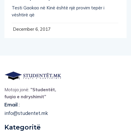
Testi Gaokao në Kinë është një provim tepër i
vështirë që
December 6, 2017
Motoja jonë:
”Studentët,
fuqia e ndryshimit”
Email
:
info@studentet.mk
Kategoritë