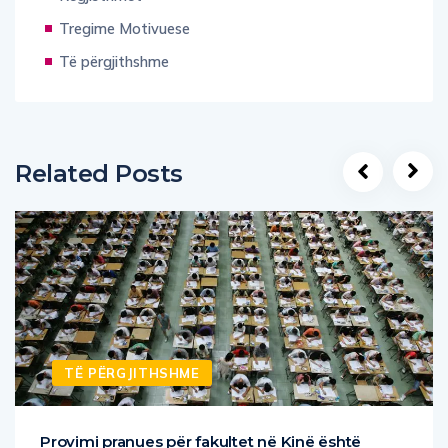
Tregime Motivuese
Të përgjithshme
Related Posts
TË PËRGJITHSHME
Provimi pranues për fakultet në Kinë është