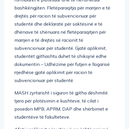
bashkëngjiten. Fletëparaqitja për marrjen e të
drejtës për racion të subvencionuar për
studentë dhe deklaratë për saktësinë e të
dhënave të shënuara në fletëparaqitjen për
marrjen e të drejtës së racionit të
subvencionuar për studentë. Gjatë aplikimit,
studentët gjithashtu duhet të shikojnë edhe
dokumentin – Udhëzime për futjen e llogarisë
rrjedhëse gjatë aplikimit për racion të
subvencionuar për studentë.
MASH zyrtarisht i siguron të gjitha dëshmitë
tjera për plotësimin e kushteve, të cilat i
posedon MPB, APRM, DAP dhe shërbimet e
studentëve të fakulteteve.