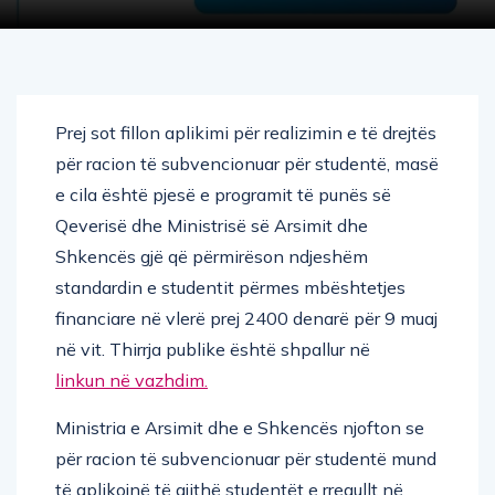
Prej sot fillon aplikimi për realizimin e të drejtës
për racion të subvencionuar për studentë, masë
e cila është pjesë e programit të punës së
Qeverisë dhe Ministrisë së Arsimit dhe
Shkencës gjë që përmirëson ndjeshëm
standardin e studentit përmes mbështetjes
financiare në vlerë prej 2400 denarë për 9 muaj
në vit. Thirrja publike është shpallur në
linkun në vazhdim.
Ministria e Arsimit dhe e Shkencës njofton se
për racion të subvencionuar për studentë mund
të aplikojnë të gjithë studentët e rregullt në