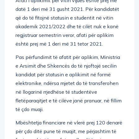
Afati i aplikimit për vitin vijues është prej më
datë 1 deri më 31 gusht 2021. Për kandidatët
që do të fitojnë statusin e studentit në vitin
akademik 2021/2022 dhe të cilët nuk e kanë
regjistruar semestrin veror, afati për aplikim
është prej më 1 deri më 31 tetor 2021.
Pas përfundimit të afatit për aplikim, Ministria
e Arsimit dhe Shkencës do të njoftojë secilin
kandidat për statusin e aplikimit në formë
elektronike, ndërsa mjetet do të transferohen
në llogarinë rrjedhëse të studentëve
fletëparaqitjet e të cilëve janë pranuar, në fillim
të çdo muaji.
Mbështetja financiare në vlerë prej 120 denarë
për çdo ditë pune të muajit, me përjashtim të