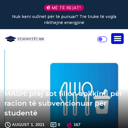
MË TË REJAT!
a
Sa kafe në ditë ndihmon në uljen e stresit?
MASH: prej sot fillon aplikimi për
racion të subvencionuar për
studentë
AUGUST 1, 2021
0
167