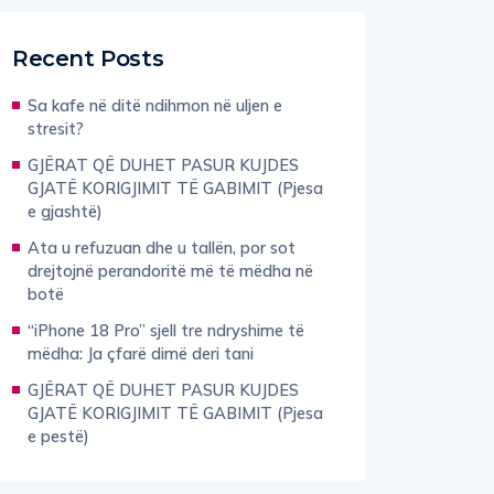
Recent Posts
Sa kafe në ditë ndihmon në uljen e
stresit?
GJËRAT QË DUHET PASUR KUJDES
GJATË KORIGJIMIT TË GABIMIT (Pjesa
e gjashtë)
Ata u refuzuan dhe u tallën, por sot
drejtojnë perandoritë më të mëdha në
botë
“iPhone 18 Pro” sjell tre ndryshime të
mëdha: Ja çfarë dimë deri tani
GJËRAT QË DUHET PASUR KUJDES
GJATË KORIGJIMIT TË GABIMIT (Pjesa
e pestë)