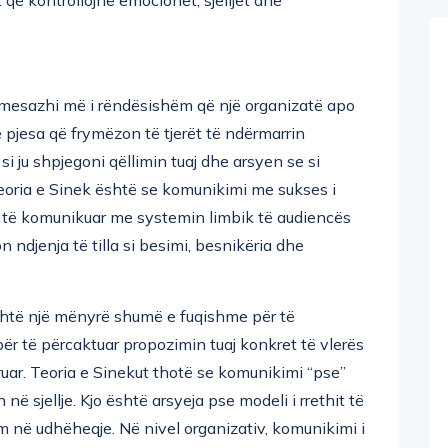
që kontrollojnë emocionet, sjelljet dhe
mesazhi më i rëndësishëm që një organizatë apo
 pjesa që frymëzon të tjerët të ndërmarrin
i ju shpjegoni qëllimin tuaj dhe arsyen se si
 Teoria e Sinek është se komunikimi me sukses i
r të komunikuar me systemin limbik të audiencës
 ndjenja të tilla si besimi, besnikëria dhe
shtë një mënyrë shumë e fuqishme për të
për të përcaktuar propozimin tuaj konkret të vlerës
ruar. Teoria e Sinekut thotë se komunikimi “pse”
 në sjellje. Kjo është arsyeja pse modeli i rrethit të
m në udhëheqje. Në nivel organizativ, komunikimi i