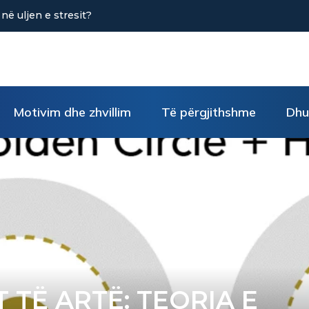
GJIMIT TË GABIMIT (Pjesa e gjashtë)
Motivim dhe zhvillim
Të përgjithshme
Dhu