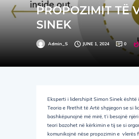
MODELI I RRETHI
PROPOZIMIT TË 
SINEK
JUNE 1, 2024
0
Admin_S
Eksperti i lidershipit Simon Sinek është 
Teoria e Rrethit të Artë shpjegon se si 
bashkëpunojnë më mirë, t’i besojnë njëri-
teori bazohet në kërkimin e tij se si o
komunikojnë nëse propozimin e vlerës fi