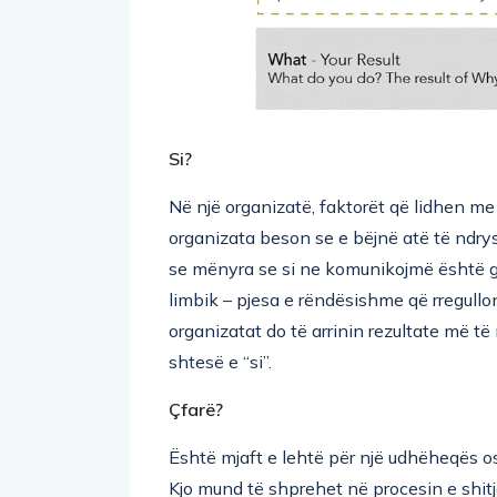
Si?
Në një organizatë, faktorët që lidhen me “
organizata beson se e bëjnë atë të ndr
se mënyra se si ne komunikojmë është g
limbik – pjesa e rëndësishme që rregullon
organizatat do të arrinin rezultate më të
shtesë e “si”.
Çfarë?
Është mjaft e lehtë për një udhëheqës ose