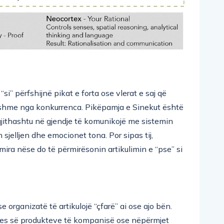
si” përfshijnë pikat e forta ose vlerat e saj që
yshme nga konkurrenca. Pikëpamja e Sinekut është
jithashtu në gjendje të komunikojë me sistemin
 sjelljen dhe emocionet tona. Por sipas tij,
 mira nëse do të përmirësonin artikulimin e “pse” si
 organizatë të artikulojë “çfarë” ai ose ajo bën.