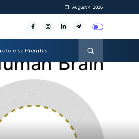
August 4, 2026
rata e së Premtes