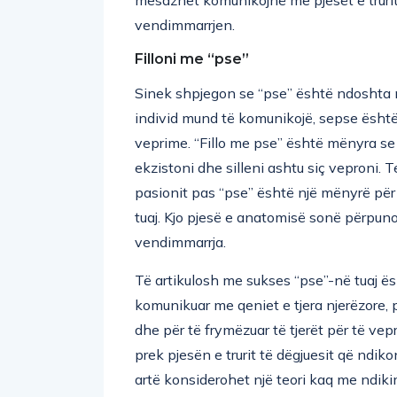
mesazhet komunikojnë me pjesët e trurit 
vendimmarrjen.
Filloni me “pse”
Sinek shpjegon se “pse” është ndoshta 
individ mund të komunikojë, sepse është
veprime. “Fillo me pse” është mënyra se s
ekzistoni dhe silleni ashtu siç veproni.
pasionit pas “pse” është një mënyrë pë
tuaj. Kjo pjesë e anatomisë sonë përpunon
vendimmarrja.
Të artikulosh me sukses “pse”-në tuaj ë
komunikuar me qeniet e tjera njerëzore, 
dhe për të frymëzuar të tjerët për të vep
prek pjesën e trurit të dëgjuesit që ndikon
artë konsiderohet një teori kaq me ndiki