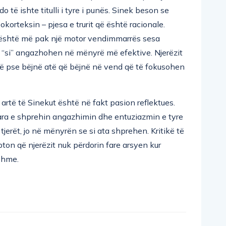
tjes së produkteve të kompanisë ose nëpërmjet
o të ishte titulli i tyre i punës. Sinek beson se
orteksin – pjesa e trurit që është racionale.
rit është më pak një motor vendimmarrës sesa
dhe “si” angazhohen në mënyrë më efektive. Njerëzit
në pse bëjnë atë që bëjnë në vend që të fokusohen
ë artë të Sinekut është në fakt pasion reflektues.
ra e shprehin angazhimin dhe entuziazmin e tyre
jerët, jo në mënyrën se si ata shprehen. Kritikë të
pton që njerëzit nuk përdorin fare arsyen kur
shme.