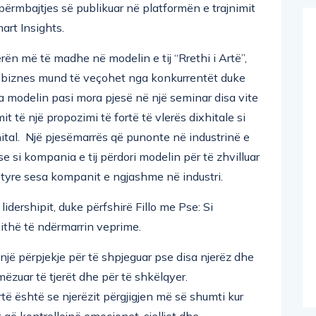
ërmbajtjes së publikuar në platformën e trajnimit
rt Insights.
rën më të madhe në modelin e tij “Rrethi i Artë”,
ë biznes mund të veçohet nga konkurrentët duke
oja modelin pasi mora pjesë në një seminar disa vite
t të një propozimi të fortë të vlerës dixhitale si
xhital. Një pjesëmarrës që punonte në industrinë e
se si kompania e tij përdori modelin për të zhvilluar
tyre sesa kompanit e ngjashme në industri.
lidershipit, duke përfshirë Fillo me Pse: Si
ithë të ndërmarrin veprime.
 një përpjekje për të shpjeguar pse disa njerëz dhe
ëzuar të tjerët dhe për të shkëlqyer.
të është se njerëzit përgjigjen më së shumti kur