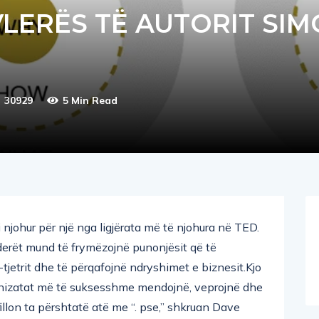
T TË ARTË: TEORIA E
VLERËS TË AUTORIT SI
30929
5 Min Read
i njohur për një nga ligjërata më të njohura në TED.
liderët mund të frymëzojnë punonjësit që të
tjetrit dhe të përqafojnë ndryshimet e biznesit.Kjo
rganizatat më të suksesshme mendojnë, veprojnë dhe
llon ta përshtatë atë me “. pse,” shkruan Dave