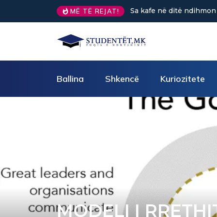
MË TË REJAT!
GJËRAT QË DUHET PASUR KUJDES GJATË KORI
Ballina
Shkencë
Kuriozitete