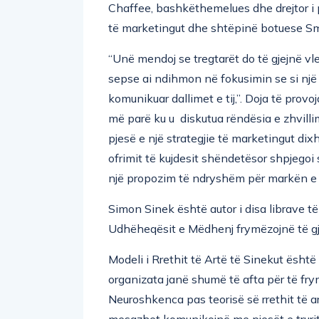
Chaffee, bashkëthemelues dhe drejtor i p
të marketingut dhe shtëpinë botuese Sma
“Unë mendoj se tregtarët do të gjejnë vle
sepse ai ndihmon në fokusimin se si nj
komunikuar dallimet e tij,”. Doja të prov
më parë ku u diskutua rëndësia e zhvillimi
pjesë e një strategjie të marketingut di
ofrimit të kujdesit shëndetësor shpjegoi 
një propozim të ndryshëm për markën e 
Simon Sinek është autor i disa librave të 
Udhëheqësit e Mëdhenj frymëzojnë të gj
Modeli i Rrethit të Artë të Sinekut është
organizata janë shumë të afta për të frym
Neuroshkenca pas teorisë së rrethit të ar