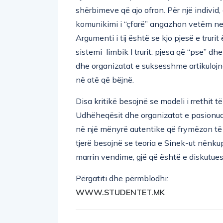
Kjo mund të shprehet në procesin e shi
shërbimeve që ajo ofron. Për një individ, d
komunikimi i “çfarë” angazhon vetëm neok
Argumenti i tij është se kjo pjesë e tru
sistemi limbik I trurit: pjesa që “pse” 
dhe organizatat e suksesshme artikuloj
në atë që bëjnë.
Disa kritikë besojnë se modeli i rrethit t
Udhëheqësit dhe organizatat e pasionua
në një mënyrë autentike që frymëzon të t
tjerë besojnë se teoria e Sinek-ut nënku
marrin vendime, gjë që është e diskutue
Përgatiti dhe përmblodhi:
WWW.STUDENTET.MK