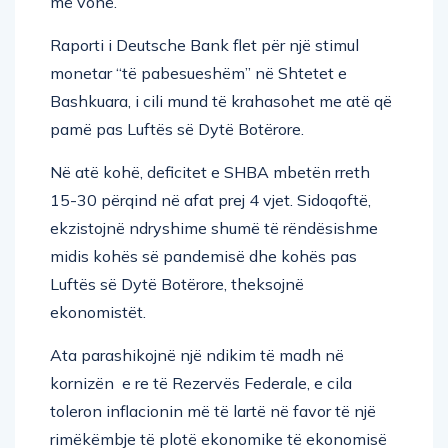
më vonë.
Raporti i Deutsche Bank flet për një stimul
monetar “të pabesueshëm” në Shtetet e
Bashkuara, i cili mund të krahasohet me atë që
pamë pas Luftës së Dytë Botërore.
Në atë kohë, deficitet e SHBA mbetën rreth
15-30 përqind në afat prej 4 vjet. Sidoqoftë,
ekzistojnë ndryshime shumë të rëndësishme
midis kohës së pandemisë dhe kohës pas
Luftës së Dytë Botërore, theksojnë
ekonomistët.
Ata parashikojnë një ndikim të madh në
kornizën e re të Rezervës Federale, e cila
toleron inflacionin më të lartë në favor të një
rimëkëmbje të plotë ekonomike të ekonomisë