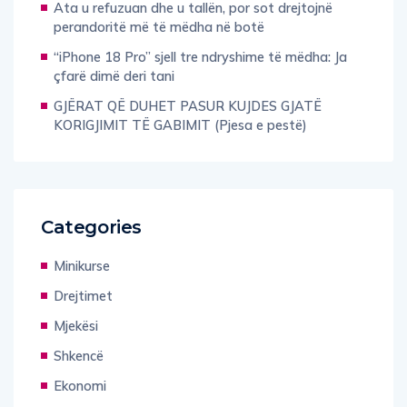
Ata u refuzuan dhe u tallën, por sot drejtojnë
perandoritë më të mëdha në botë
“iPhone 18 Pro” sjell tre ndryshime të mëdha: Ja
çfarë dimë deri tani
GJËRAT QË DUHET PASUR KUJDES GJATË
KORIGJIMIT TË GABIMIT (Pjesa e pestë)
Categories
Minikurse
Drejtimet
Mjekësi
Shkencë
Ekonomi