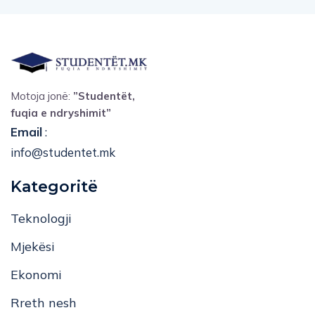
Motoja jonë:
”Studentët,
fuqia e ndryshimit”
Email
:
info@studentet.mk
Kategoritë
Teknologji
Mjekësi
Ekonomi
Rreth nesh