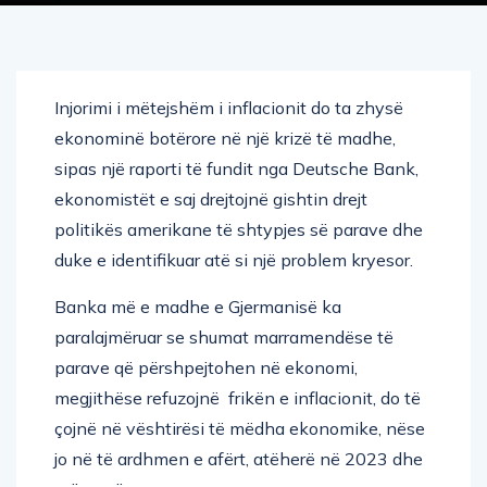
Injorimi i mëtejshëm i inflacionit do ta zhysë
ekonominë botërore në një krizë të madhe,
sipas një raporti të fundit nga Deutsche Bank,
ekonomistët e saj drejtojnë gishtin drejt
politikës amerikane të shtypjes së parave dhe
duke e identifikuar atë si një problem kryesor.
Banka më e madhe e Gjermanisë ka
paralajmëruar se shumat marramendëse të
parave që përshpejtohen në ekonomi,
megjithëse refuzojnë frikën e inflacionit, do të
çojnë në vështirësi të mëdha ekonomike, nëse
jo në të ardhmen e afërt, atëherë në 2023 dhe