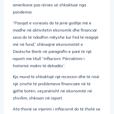
amerikane pas rënies së shkaktuar nga
pandemia .
“Pasojat e vonesës do të jenë goditje më e
madhe në aktivitetin ekonomik dhe financiar
sesa do të ndodhin ndryshe kur Fed të reagojë
më në fund,” shkruajnë ekonomistët e
Deutsche Bank në paragrafin e parë të një
raporti me titull “Inflacioni: Përcaktimi i
historisë makro të dekadës”.
Kjo mund të shkaktojë një recesion dhe të nisë
një zinxhir të problemeve financiare në të
gjithë botën, veçanërisht në ekonomitë në
zhvillim, shkruan në raport.
Ata thonë se injorimi i inflacionit do të thotë se