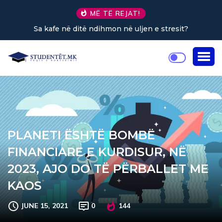
MË TË REJAT!
stresit?
GJËRAT QË DUHET PASUR KUJDES GJATË K
TË GABIMIT (Pjesa e gjashtë)
PLANETI ËSHTË BOMBË
FINANCIARE E KURDISUR, NË
2023, AJO DO TË PËRBALLET ME
KAOS
JUNE 15, 2021
0
144