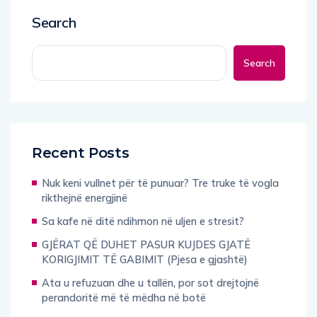
Search
Search
Recent Posts
Nuk keni vullnet për të punuar? Tre truke të vogla
rikthejnë energjinë
Sa kafe në ditë ndihmon në uljen e stresit?
GJËRAT QË DUHET PASUR KUJDES GJATË
KORIGJIMIT TË GABIMIT (Pjesa e gjashtë)
Ata u refuzuan dhe u tallën, por sot drejtojnë
perandoritë më të mëdha në botë