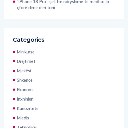
“iPhone 18 Pro” sjell tre ndryshime të mëdha: Ja
çfarë dimë deri tani
Categories
Minikurse
Drejtimet
Mjekësi
Shkencë
Ekonomi
Inxhinieri
Kuriozitete
Mjedis
Teknologji