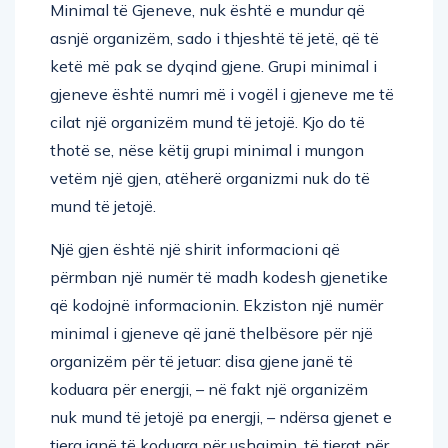
Minimal të Gjeneve, nuk është e mundur që
asnjë organizëm, sado i thjeshtë të jetë, që të
ketë më pak se dyqind gjene. Grupi minimal i
gjeneve është numri më i vogël i gjeneve me të
cilat një organizëm mund të jetojë. Kjo do të
thotë se, nëse këtij grupi minimal i mungon
vetëm një gjen, atëherë organizmi nuk do të
mund të jetojë.
Një gjen është një shirit informacioni që
përmban një numër të madh kodesh gjenetike
që kodojnë informacionin. Ekziston një numër
minimal i gjeneve që janë thelbësore për një
organizëm për të jetuar: disa gjene janë të
koduara për energji, – në fakt një organizëm
nuk mund të jetojë pa energji, – ndërsa gjenet e
tjera janë të koduara për ushqimin, të tjerat për