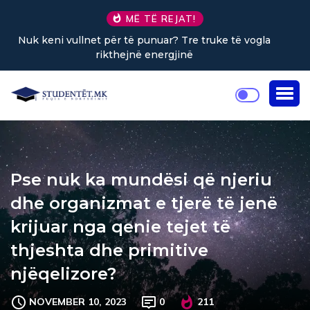
MË TË REJAT!
Sa kafe në ditë ndihmon në uljen e stresit?
Pse nuk ka mundësi që njeriu
dhe organizmat e tjerë të jenë
krijuar nga qenie tejet të
thjeshta dhe primitive
njëqelizore?
NOVEMBER 10, 2023
0
211