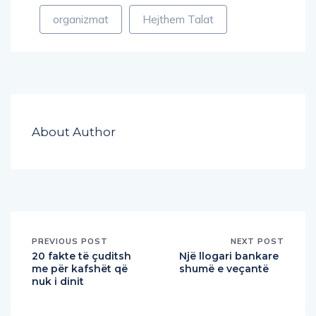
organizmat
Hejthem Talat
About Author
PREVIOUS POST
NEXT POST
20 fakte të çuditsh
Një llogari bankare
me për kafshët që
shumë e veçantë
nuk i dinit