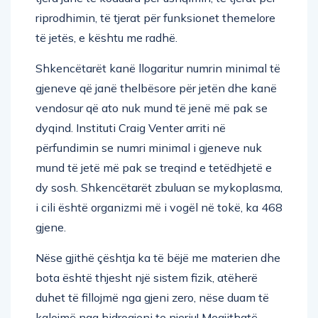
riprodhimin, të tjerat për funksionet themelore
të jetës, e kështu me radhë.
Shkencëtarët kanë llogaritur numrin minimal të
gjeneve që janë thelbësore për jetën dhe kanë
vendosur që ato nuk mund të jenë më pak se
dyqind. Instituti Craig Venter arriti në
përfundimin se numri minimal i gjeneve nuk
mund të jetë më pak se treqind e tetëdhjetë e
dy sosh. Shkencëtarët zbuluan se mykoplasma,
i cili është organizmi më i vogël në tokë, ka 468
gjene.
Nëse gjithë çështja ka të bëjë me materien dhe
bota është thjesht një sistem fizik, atëherë
duhet të fillojmë nga gjeni zero, nëse duam të
kalojmë nga hidrogjeni te njeriu! Megjithatë,