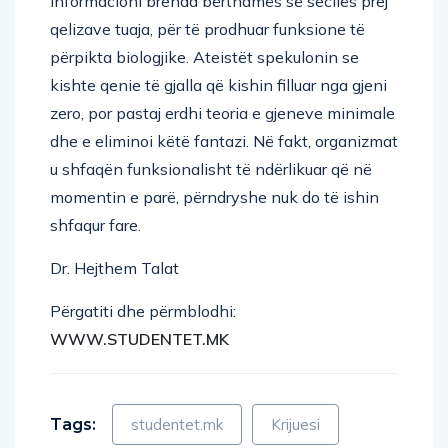
informacioni brenda bërthamës së secilës prej
qelizave tuaja, për të prodhuar funksione të
përpikta biologjike. Ateistët spekulonin se
kishte qenie të gjalla që kishin filluar nga gjeni
zero, por pastaj erdhi teoria e gjeneve minimale
dhe e eliminoi këtë fantazi. Në fakt, organizmat
u shfaqën funksionalisht të ndërlikuar që në
momentin e parë, përndryshe nuk do të ishin
shfaqur fare.
Dr. Hejthem Talat
Përgatiti dhe përmblodhi:
WWW.STUDENTET.MK
Tags:
studentet.mk
Krijuesi