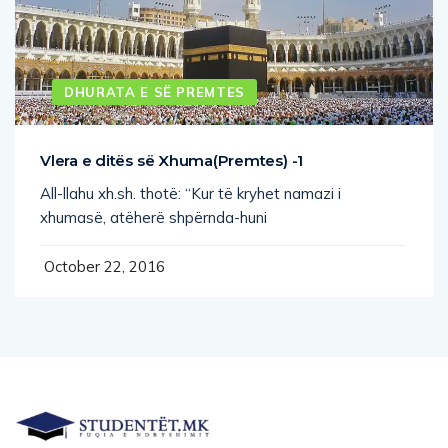
DHURATA E SË PREMTES
Vlera e ditës së Xhuma(Premtes) -1
All-llahu xh.sh. thotë: “Kur të kryhet namazi i
xhumasë, atëherë shpërnda-huni
October 22, 2016