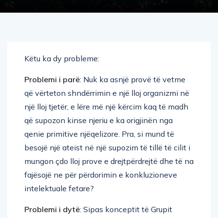
Këtu ka dy probleme:
Problemi i parë
: Nuk ka asnjë provë të vetme
që vërteton shndërrimin e një lloj organizmi në
një lloj tjetër, e lëre më një kërcim kaq të madh
që supozon kinse njeriu e ka origjinën nga
qenie primitive njëqelizore. Pra, si mund të
besojë një ateist në një supozim të tillë të cilit i
mungon çdo lloj prove e drejtpërdrejtë dhe të na
fajësojë ne për përdorimin e konkluzioneve
intelektuale fetare?
Problemi i dytë
: Sipas konceptit të Grupit