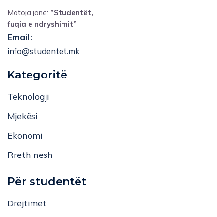
Motoja jonë:
”Studentët,
fuqia e ndryshimit”
Email
:
info@studentet.mk
Kategoritë
Teknologji
Mjekësi
Ekonomi
Rreth nesh
Për studentët
Drejtimet