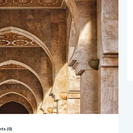
ts (
0
)