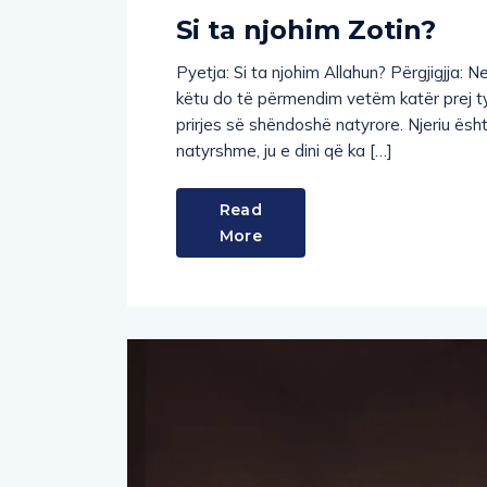
Si ta njohim Zotin?
Pyetja: Si ta njohim Allahun? Përgjigjja: 
këtu do të përmendim vetëm katër prej t
prirjes së shëndoshë natyrore. Njeriu është
natyrshme, ju e dini që ka […]
Read
More