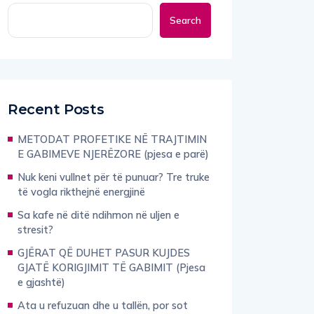
Search
Recent Posts
METODAT PROFETIKE NË TRAJTIMIN
E GABIMEVE NJERËZORE (pjesa e parë)
Nuk keni vullnet për të punuar? Tre truke
të vogla rikthejnë energjinë
Sa kafe në ditë ndihmon në uljen e
stresit?
GJËRAT QË DUHET PASUR KUJDES
GJATË KORIGJIMIT TË GABIMIT (Pjesa
e gjashtë)
Ata u refuzuan dhe u tallën, por sot
drejtojnë perandoritë më të mëdha në