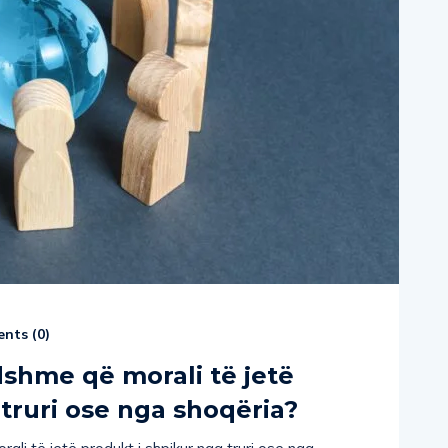
nts (
0
)
shme që morali të jetë
truri ose nga shoqëria?
li të jetë produkt i shpikur nga truri ose nga