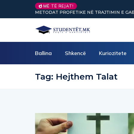
Nuk keni vullnet për të 
MË TË REJAT!
Ballina
Shkencë
Kuriozitete
Tag:
Hejthem Talat