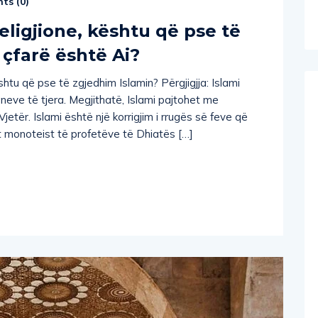
eligjione, kështu që pse të
 çfarë është Ai?
shtu që pse të zgjedhim Islamin? Përgjigjja: Islami
jioneve të tjera. Megjithatë, Islami pajtohet me
jetër. Islami është një korrigjim i rrugës së feve që
t monoteist të profetëve të Dhiatës […]