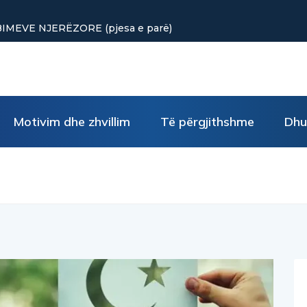
punuar? Tre truke të vogla rikthejnë energjinë
Motivim dhe zhvillim
Të përgjithshme
Dhu