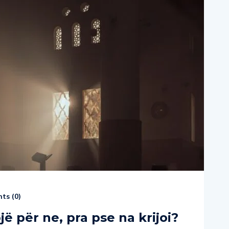
ts (
0
)
ë për ne, pra pse na krijoi?