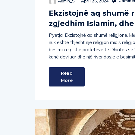
Ekzistojnë aq shumë r
zgjedhim Islamin, dhe
Pyetja: Ekzistojnë aq shumë religjione, kë
nuk është thjesht një religjion midis relig
besimin e gjithë profetëve të Dhiatës së V
kanë devijuar dhe një rivendosje e besimi
Read
More