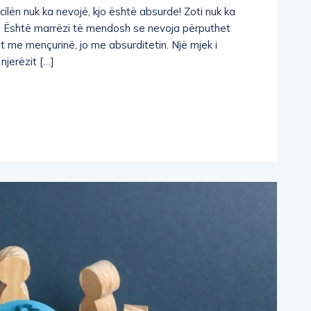
ilën nuk ka nevojë, kjo është absurde! Zoti nuk ka
jja: Është marrëzi të mendosh se nevoja përputhet
t me mençurinë, jo me absurditetin. Një mjek i
njerëzit […]