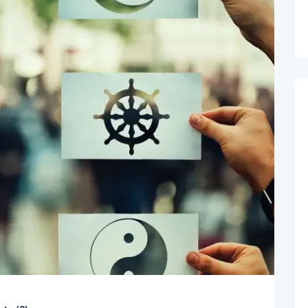
ts (
0
)