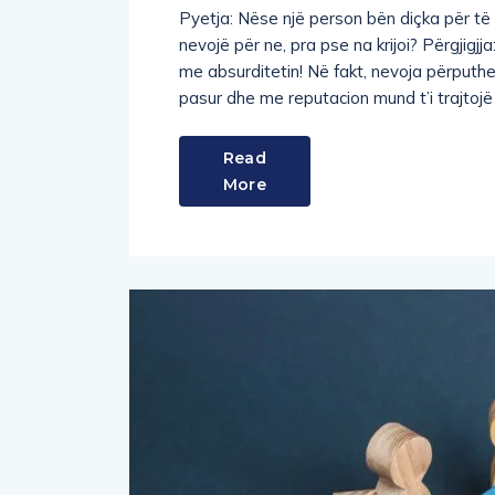
Pyetja: Nëse një person bën diçka për të c
nevojë për ne, pra pse na krijoi? Përgjig
me absurditetin! Në fakt, nevoja përputhe
pasur dhe me reputacion mund t’i trajtojë 
Read
More