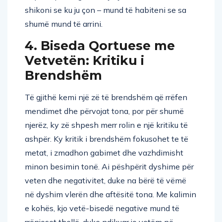
shikoni se ku ju çon – mund të habiteni se sa
shumë mund të arrini.
4. Biseda Qortuese me
Vetvetën: Kritiku i
Brendshëm
Të gjithë kemi një zë të brendshëm që rrëfen
mendimet dhe përvojat tona, por për shumë
njerëz, ky zë shpesh merr rolin e një kritiku të
ashpër. Ky kritik i brendshëm fokusohet te të
metat, i zmadhon gabimet dhe vazhdimisht
minon besimin tonë. Ai pëshpërit dyshime për
veten dhe negativitet, duke na bërë të vëmë
në dyshim vlerën dhe aftësitë tona. Me kalimin
e kohës, kjo vetë-bisedë negative mund të
rrënjoset thellë, duke ndikuar jo vetëm në