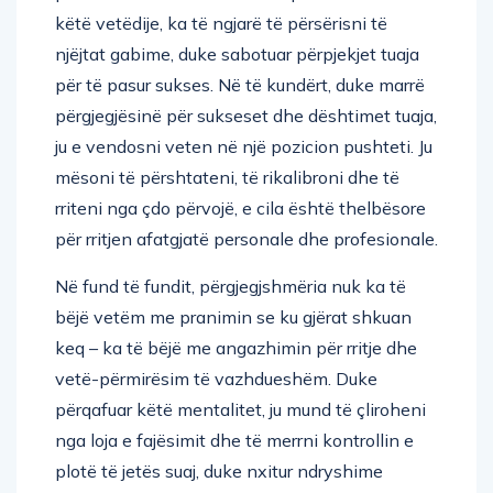
këtë vetëdije, ka të ngjarë të përsërisni të
njëjtat gabime, duke sabotuar përpjekjet tuaja
për të pasur sukses. Në të kundërt, duke marrë
përgjegjësinë për sukseset dhe dështimet tuaja,
ju e vendosni veten në një pozicion pushteti. Ju
mësoni të përshtateni, të rikalibroni dhe të
rriteni nga çdo përvojë, e cila është thelbësore
për rritjen afatgjatë personale dhe profesionale.
Në fund të fundit, përgjegjshmëria nuk ka të
bëjë vetëm me pranimin se ku gjërat shkuan
keq – ka të bëjë me angazhimin për rritje dhe
vetë-përmirësim të vazhdueshëm. Duke
përqafuar këtë mentalitet, ju mund të çliroheni
nga loja e fajësimit dhe të merrni kontrollin e
plotë të jetës suaj, duke nxitur ndryshime