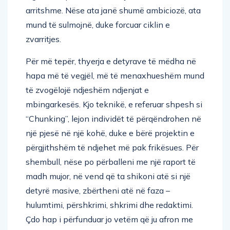
arritshme. Nëse ata janë shumë ambiciozë, ata
mund të sulmojnë, duke forcuar ciklin e
zvarritjes.
Për më tepër, thyerja e detyrave të mëdha në
hapa më të vegjël, më të menaxhueshëm mund
të zvogëlojë ndjeshëm ndjenjat e
mbingarkesës. Kjo teknikë, e referuar shpesh si
“Chunking”, lejon individët të përqëndrohen në
një pjesë në një kohë, duke e bërë projektin e
përgjithshëm të ndjehet më pak frikësues. Për
shembull, nëse po përballeni me një raport të
madh mujor, në vend që ta shikoni atë si një
detyrë masive, zbërtheni atë në faza –
hulumtimi, përshkrimi, shkrimi dhe redaktimi.
Çdo hap i përfunduar jo vetëm që ju afron me