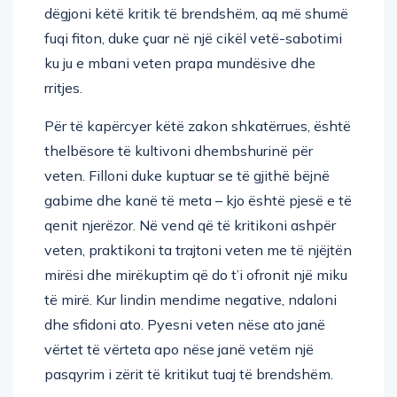
dëgjoni këtë kritik të brendshëm, aq më shumë
fuqi fiton, duke çuar në një cikël vetë-sabotimi
ku ju e mbani veten prapa mundësive dhe
rritjes.
Për të kapërcyer këtë zakon shkatërrues, është
thelbësore të kultivoni dhembshurinë për
veten. Filloni duke kuptuar se të gjithë bëjnë
gabime dhe kanë të meta – kjo është pjesë e të
qenit njerëzor. Në vend që të kritikoni ashpër
veten, praktikoni ta trajtoni veten me të njëjtën
mirësi dhe mirëkuptim që do t’i ofronit një miku
të mirë. Kur lindin mendime negative, ndaloni
dhe sfidoni ato. Pyesni veten nëse ato janë
vërtet të vërteta apo nëse janë vetëm një
pasqyrim i zërit të kritikut tuaj të brendshëm.