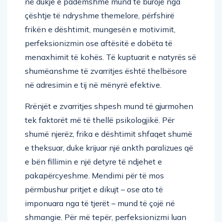
në dukje e padëmshme mund të burojë nga
çështje të ndryshme themelore, përfshirë
frikën e dështimit, mungesën e motivimit,
perfeksionizmin ose aftësitë e dobëta të
menaxhimit të kohës. Të kuptuarit e natyrës së
shumëanshme të zvarritjes është thelbësore
në adresimin e tij në mënyrë efektive.
Rrënjët e zvarritjes shpesh mund të gjurmohen
tek faktorët më të thellë psikologjikë. Për
shumë njerëz, frika e dështimit shfaqet shumë
e theksuar, duke krijuar një ankth paralizues që
e bën fillimin e një detyre të ndjehet e
pakapërcyeshme. Mendimi për të mos
përmbushur pritjet e dikujt – ose ato të
imponuara nga të tjerët – mund të çojë në
shmangie. Për më tepër, perfeksionizmi luan