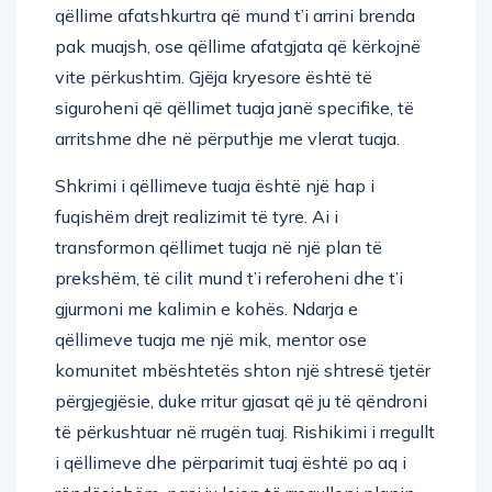
qëllime afatshkurtra që mund t’i arrini brenda
pak muajsh, ose qëllime afatgjata që kërkojnë
vite përkushtim. Gjëja kryesore është të
siguroheni që qëllimet tuaja janë specifike, të
arritshme dhe në përputhje me vlerat tuaja.
Shkrimi i qëllimeve tuaja është një hap i
fuqishëm drejt realizimit të tyre. Ai i
transformon qëllimet tuaja në një plan të
prekshëm, të cilit mund t’i referoheni dhe t’i
gjurmoni me kalimin e kohës. Ndarja e
qëllimeve tuaja me një mik, mentor ose
komunitet mbështetës shton një shtresë tjetër
përgjegjësie, duke rritur gjasat që ju të qëndroni
të përkushtuar në rrugën tuaj. Rishikimi i rregullt
i qëllimeve dhe përparimit tuaj është po aq i