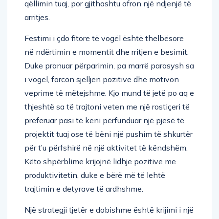
qëllimin tuaj, por gjithashtu ofron një ndjenjë të
arritjes.
Festimi i çdo fitore të vogël është thelbësore
në ndërtimin e momentit dhe rritjen e besimit.
Duke pranuar përparimin, pa marrë parasysh sa
i vogël, forcon sjelljen pozitive dhe motivon
veprime të mëtejshme. Kjo mund të jetë po aq e
thjeshtë sa të trajtoni veten me një rostiçeri të
preferuar pasi të keni përfunduar një pjesë të
projektit tuaj ose të bëni një pushim të shkurtër
për t’u përfshirë në një aktivitet të këndshëm.
Këto shpërblime krijojnë lidhje pozitive me
produktivitetin, duke e bërë më të lehtë
trajtimin e detyrave të ardhshme.
Një strategji tjetër e dobishme është krijimi i një