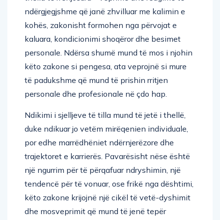
ndërgjegjshme që janë zhvilluar me kalimin e
kohës, zakonisht formohen nga përvojat e
kaluara, kondicionimi shoqëror dhe besimet
personale. Ndërsa shumë mund të mos i njohin
këto zakone si pengesa, ata veprojnë si mure
të padukshme që mund të prishin rritjen
personale dhe profesionale në çdo hap.
Ndikimi i sjelljeve të tilla mund të jetë i thellë,
duke ndikuar jo vetëm mirëqenien individuale,
por edhe marrëdhëniet ndërnjerëzore dhe
trajektoret e karrierës. Pavarësisht nëse është
një ngurrim për të përqafuar ndryshimin, një
tendencë për të vonuar, ose frikë nga dështimi,
këto zakone krijojnë një cikël të vetë-dyshimit
dhe mosveprimit që mund të jenë tepër