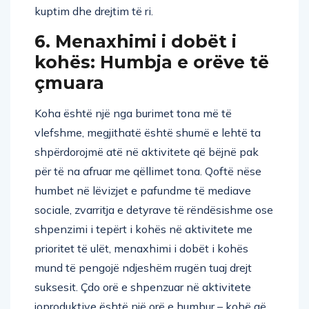
kuptim dhe drejtim të ri.
6. Menaxhimi i dobët i
kohës: Humbja e orëve të
çmuara
Koha është një nga burimet tona më të
vlefshme, megjithatë është shumë e lehtë ta
shpërdorojmë atë në aktivitete që bëjnë pak
për të na afruar me qëllimet tona. Qoftë nëse
humbet në lëvizjet e pafundme të mediave
sociale, zvarritja e detyrave të rëndësishme ose
shpenzimi i tepërt i kohës në aktivitete me
prioritet të ulët, menaxhimi i dobët i kohës
mund të pengojë ndjeshëm rrugën tuaj drejt
suksesit. Çdo orë e shpenzuar në aktivitete
joproduktive është një orë e humbur – kohë që