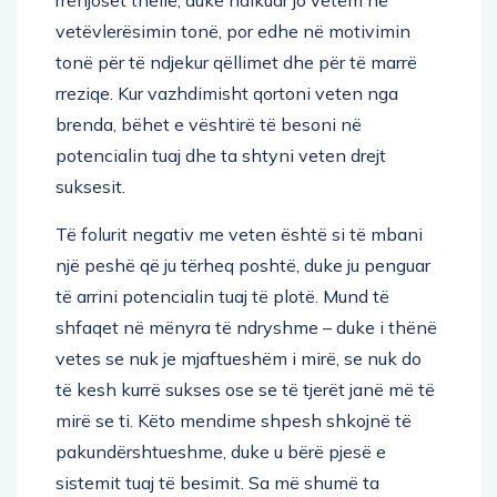
vetëvlerësimin tonë, por edhe në motivimin
tonë për të ndjekur qëllimet dhe për të marrë
rreziqe. Kur vazhdimisht qortoni veten nga
brenda, bëhet e vështirë të besoni në
potencialin tuaj dhe ta shtyni veten drejt
suksesit.
Të folurit negativ me veten është si të mbani
një peshë që ju tërheq poshtë, duke ju penguar
të arrini potencialin tuaj të plotë. Mund të
shfaqet në mënyra të ndryshme – duke i thënë
vetes se nuk je mjaftueshëm i mirë, se nuk do
të kesh kurrë sukses ose se të tjerët janë më të
mirë se ti. Këto mendime shpesh shkojnë të
pakundërshtueshme, duke u bërë pjesë e
sistemit tuaj të besimit. Sa më shumë ta