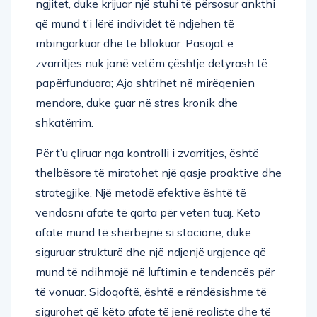
ngjitet, duke krijuar një stuhi të përsosur ankthi
që mund t’i lërë individët të ndjehen të
mbingarkuar dhe të bllokuar. Pasojat e
zvarritjes nuk janë vetëm çështje detyrash të
papërfunduara; Ajo shtrihet në mirëqenien
mendore, duke çuar në stres kronik dhe
shkatërrim.
Për t’u çliruar nga kontrolli i zvarritjes, është
thelbësore të miratohet një qasje proaktive dhe
strategjike. Një metodë efektive është të
vendosni afate të qarta për veten tuaj. Këto
afate mund të shërbejnë si stacione, duke
siguruar strukturë dhe një ndjenjë urgjence që
mund të ndihmojë në luftimin e tendencës për
të vonuar. Sidoqoftë, është e rëndësishme të
sigurohet që këto afate të jenë realiste dhe të