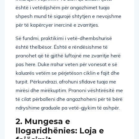
është i vetëdijshëm për angazhimet tuaja
shpesh mund të sigurojë shtytjen e nevojshme
për të kapërcyer inercinë e zvarritjes.
Së fundmi, praktikimi i vetë-dhembshurisë
është thelbësor. Është e rëndësishme të
pranohet që të gjithë luftojnë me zvarritje herë
pas here. Duke rrahur veten për vonesat e së
kaluarës vetëm se përjetëson ciklin e fajit dhe
turpit. Përkundrazi, afrohuni sfidave tuaja me
mirësi dhe mirëkuptim. Pranoni vështirësitë me
të cilat përballeni dhe angazhoheni për të bërë
ndryshime graduale pa vetë-gjykim të ashpër.
2. Mungesa e
llogaridhënies: Loja e