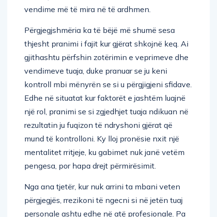
vendime më të mira në të ardhmen.
Përgjegjshmëria ka të bëjë më shumë sesa
thjesht pranimi i fajit kur gjërat shkojnë keq. Ai
gjithashtu përfshin zotërimin e veprimeve dhe
vendimeve tuaja, duke pranuar se ju keni
kontroll mbi mënyrën se si u përgjigjeni sfidave.
Edhe në situatat kur faktorët e jashtëm luajnë
një rol, pranimi se si zgjedhjet tuaja ndikuan në
rezultatin ju fuqizon të ndryshoni gjërat që
mund të kontrolloni. Ky lloj pronësie nxit një
mentalitet rritjeje, ku gabimet nuk janë vetëm
pengesa, por hapa drejt përmirësimit.
Nga ana tjetër, kur nuk arrini ta mbani veten
përgjegjës, rrezikoni të ngecni si në jetën tuaj
personale ashtu edhe në atë profesionale. Pa