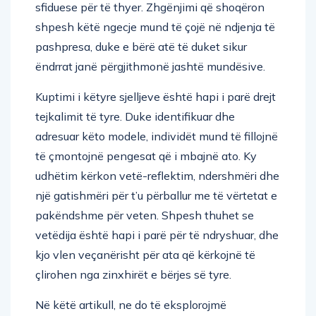
sfiduese për të thyer. Zhgënjimi që shoqëron
shpesh këtë ngecje mund të çojë në ndjenja të
pashpresa, duke e bërë atë të duket sikur
ëndrrat janë përgjithmonë jashtë mundësive.
Kuptimi i këtyre sjelljeve është hapi i parë drejt
tejkalimit të tyre. Duke identifikuar dhe
adresuar këto modele, individët mund të fillojnë
të çmontojnë pengesat që i mbajnë ato. Ky
udhëtim kërkon vetë-reflektim, ndershmëri dhe
një gatishmëri për t’u përballur me të vërtetat e
pakëndshme për veten. Shpesh thuhet se
vetëdija është hapi i parë për të ndryshuar, dhe
kjo vlen veçanërisht për ata që kërkojnë të
çlirohen nga zinxhirët e bërjes së tyre.
Në këtë artikull, ne do të eksplorojmë