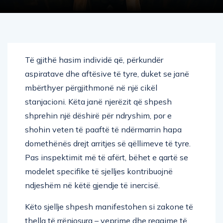
Të gjithë hasim individë që, përkundër
aspiratave dhe aftësive të tyre, duket se janë
mbërthyer përgjithmonë në një cikël
stanjacioni. Këta janë njerëzit që shpesh
shprehin një dëshirë për ndryshim, por e
shohin veten të paaftë të ndërmarrin hapa
domethënës drejt arritjes së qëllimeve të tyre.
Pas inspektimit më të afërt, bëhet e qartë se
modelet specifike të sjelljes kontribuojnë
ndjeshëm në këtë gjendje të inercisë.
Këto sjellje shpesh manifestohen si zakone të
thella të rrënjosura – veprime dhe reagime të