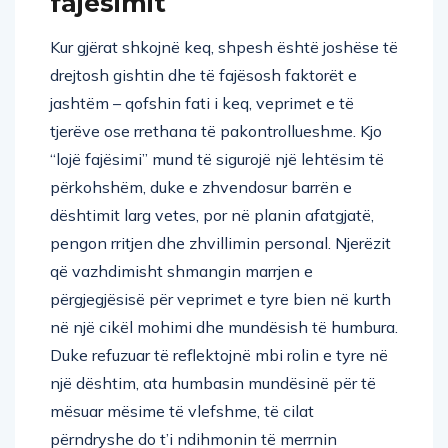
fajësimit
Kur gjërat shkojnë keq, shpesh është joshëse të
drejtosh gishtin dhe të fajësosh faktorët e
jashtëm – qofshin fati i keq, veprimet e të
tjerëve ose rrethana të pakontrollueshme. Kjo
“lojë fajësimi” mund të sigurojë një lehtësim të
përkohshëm, duke e zhvendosur barrën e
dështimit larg vetes, por në planin afatgjatë,
pengon rritjen dhe zhvillimin personal. Njerëzit
që vazhdimisht shmangin marrjen e
përgjegjësisë për veprimet e tyre bien në kurth
në një cikël mohimi dhe mundësish të humbura.
Duke refuzuar të reflektojnë mbi rolin e tyre në
një dështim, ata humbasin mundësinë për të
mësuar mësime të vlefshme, të cilat
përndryshe do t’i ndihmonin të merrnin