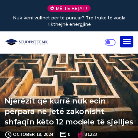
MË TË REJAT!
Nuk keni vullnet për të punuar? Tre truke të vogla
rikthejnë energjinë
Njerëzit që kurrë nuk ecin
përpara në jetë zakonisht
shfaqin këto 12 modele të sjelljes
OCTOBER 18, 2024
0
31223