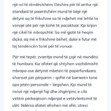
një rol të rëndësishëm; Dëshira për të arritur një
standard të paarritshëm mund të bëjë një
detyrë aq të frikshme sa të ndjehet më lehtë ta
vonojë atë për një kohë të pacaktuar. Kjo krijon
një cikël të mbrapshtë: Sa më gjatë të heqim
diçka, aq më e frikshme bëhet, duke e futur më
tej tendencën tonë për të vonuar.
Për më tepër, zvarritja mund të çojë në mundësi
të humbura. Kur afatet që shtyhen vazhdimisht
mbrapa ose detyrat mbeten të papërfunduara,
shanset për përparim – qoftë në karrierën tonë
apo jetën personale – largohen. Kjo mund të
nxisë një ndjenjë faji dhe zhgënjimi, e cila
vetëm përkeqëson ndjenjat e vetëvlerësimit të
ulët. Ndërsa afatet afrohen më afër, stresi