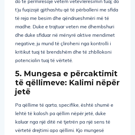
do të përmirësojë vetëm vetëvlerësimin tuaj; do
t’ju fuqizojë gjithashtu që të përballeni me sfida
të reja me besim dhe qëndrueshmëri më të
madhe. Duke e trajtuar veten me dhembshuri
dhe duke sfiduar në mënyrë aktive mendimet
negative, ju mund të çliroheni nga kontrolli i
kritikut tuaj të brendshëm dhe të zhbllokoni
potencialin tuaj të vërtetë.
5. Mungesa e përcaktimit
të qëllimeve: Kalimi nëpër
jetë
Pa qëllime të qarta, specifike, është shumë e
lehtë të kalosh pa qëllim nëpër jetë, duke
kaluar nga një ditë në tjetrën pa një sens të
vërtetë drejtimi apo qëllimi. Kjo mungesë