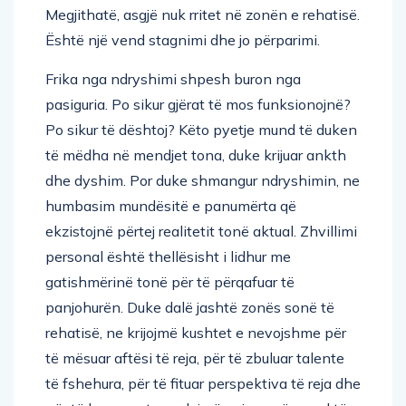
Megjithatë, asgjë nuk rritet në zonën e rehatisë.
Është një vend stagnimi dhe jo përparimi.
Frika nga ndryshimi shpesh buron nga
pasiguria. Po sikur gjërat të mos funksionojnë?
Po sikur të dështoj? Këto pyetje mund të duken
të mëdha në mendjet tona, duke krijuar ankth
dhe dyshim. Por duke shmangur ndryshimin, ne
humbasim mundësitë e panumërta që
ekzistojnë përtej realitetit tonë aktual. Zhvillimi
personal është thellësisht i lidhur me
gatishmërinë tonë për të përqafuar të
panjohurën. Duke dalë jashtë zonës sonë të
rehatisë, ne krijojmë kushtet e nevojshme për
të mësuar aftësi të reja, për të zbuluar talente
të fshehura, për të fituar perspektiva të reja dhe