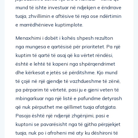
mund të ishte investuar në ndjekjen e ëndrrave
tuaja, zhvillimin e aftësive të reja ose ndërtimin
e marrëdhënieve kuptimplote.
Menaxhimi i dobët i kohës shpesh rezulton
nga mungesa e qartësisë për prioritetet. Pa një
kuptim të qartë të asaj që ka vërtet rëndësi,
është e lehtë të kapeni nga shpërqendrimet
dhe kërkesat e jetës së përditshme. Kjo mund
të çojë në një gjendje të vazhdueshme të zënë,
pa përparim të vërtetë, pasi ju e gjeni veten të
mbingarkuar nga një listë e pafundme detyrash
që nuk përputhet me qëllimet tuaja afatgjata.
Pasoja është një ndjenjë zhgënjimi, pasi e
kuptoni se pavarësisht nga të gjitha përpjekjet
tuaja, nuk po i afroheni më aty ku dëshironi të