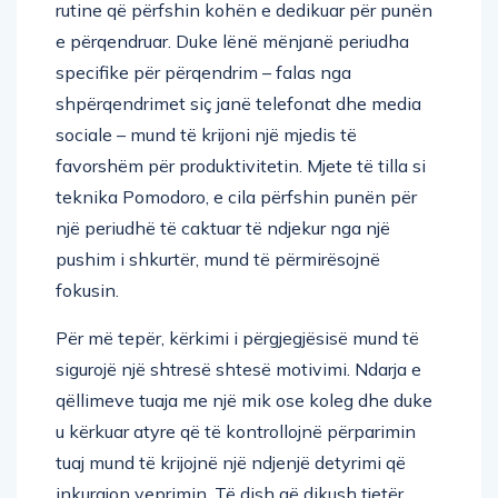
rutine që përfshin kohën e dedikuar për punën
e përqendruar. Duke lënë mënjanë periudha
specifike për përqendrim – falas nga
shpërqendrimet siç janë telefonat dhe media
sociale – mund të krijoni një mjedis të
favorshëm për produktivitetin. Mjete të tilla si
teknika Pomodoro, e cila përfshin punën për
një periudhë të caktuar të ndjekur nga një
pushim i shkurtër, mund të përmirësojnë
fokusin.
Për më tepër, kërkimi i përgjegjësisë mund të
sigurojë një shtresë shtesë motivimi. Ndarja e
qëllimeve tuaja me një mik ose koleg dhe duke
u kërkuar atyre që të kontrollojnë përparimin
tuaj mund të krijojnë një ndjenjë detyrimi që
inkurajon veprimin. Të dish që dikush tjetër