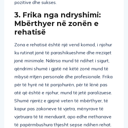
pozitive dhe sukses.
3. Frika nga ndryshimi:
Mbërthyer në zonën e
rehatisë
Zona e rehatisë është një vend komod, i njohur
ku rutinat janë të parashikueshme dhe rreziqet
janë minimale. Ndërsa mund të ndihet i sigurt,
qëndrimi shumë i gjatë në këtë zonë mund të
mbysë rritjen personale dhe profesionale. Frika
për të hyrë në të panjohurën, për të lënë pas
atë që është e njohur, mund të jetë paralizuese.
Shumë njerëz e gjejnë veten të mbërthyer, të
kapur pas zakoneve të vjetra, mënyrave të
vjetruara të të menduarit, apo edhe rrethanave
të papërmbushura thjesht sepse ndihen rehat.