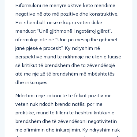
Riformuloni në mënyrë aktive këto mendime
negative në ato më pozitive dhe konstruktive.
Për shembull, nëse e kapni veten duke
menduar: “Unë gjithmonë i ngatërroj gjërat”,
riformuloje atë në “Unë po mësoj dhe gabimet
janë pjesë e procesit”. Ky ndryshim në
perspektivë mund të ndihmojë në uljen e fuqisë
së kritikut të brendshëm dhe ta zëvendësojë
atë me një zë të brendshëm më mbështetës
dhe inkurajues.
Ndërtimi i një zakoni të të folurit pozitiv me
veten nuk ndodh brenda natës, por me
praktikë, mund të filloni të heshtni kritikun e
brendshëm dhe të zëvendësoni negativitetin
me afirmimin dhe inkurajimin. Ky ndryshim nuk