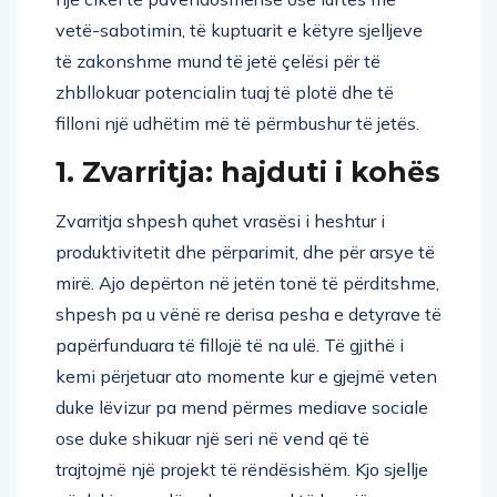
vetë-sabotimin, të kuptuarit e këtyre sjelljeve
të zakonshme mund të jetë çelësi për të
zhbllokuar potencialin tuaj të plotë dhe të
filloni një udhëtim më të përmbushur të jetës.
1. Zvarritja: hajduti i kohës
Zvarritja shpesh quhet vrasësi i heshtur i
produktivitetit dhe përparimit, dhe për arsye të
mirë. Ajo depërton në jetën tonë të përditshme,
shpesh pa u vënë re derisa pesha e detyrave të
papërfunduara të fillojë të na ulë. Të gjithë i
kemi përjetuar ato momente kur e gjejmë veten
duke lëvizur pa mend përmes mediave sociale
ose duke shikuar një seri në vend që të
trajtojmë një projekt të rëndësishëm. Kjo sjellje