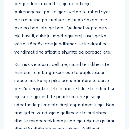
përqendrimi mund të çojë në ndjenja
pakënaqësie, pasi e gjeni veten të mbërthyer
në një rutinë pa kuptuar se ku po shkoni ose
pse po bëni atë që bëni. Qëllimet veprojnë si
një busull, duke ju udhëhequr drejt asaj që ka
vërtet rëndësi dhe ju ndihmon të lundroni në
vendimet dhe sfidat e shumta që paraqet jeta.
Kur nuk vendosni qëllime, mund të ndiheni të
humbur, të mbingarkuar ose të paplotësuar,
sepse nuk ka një pikë përfundimtare të qartë
për t’u përpjekur. Jeta mund të fillojë të ndihet si
një seri ngjarjesh të palidhura dhe jo si një
udhëtim kuptimplotë drejt aspiratave tuaja. Nga
ana tjetër, vendosja e qëllimeve të arritshme
dhe të mirëpërcaktuara ju jep një ndjenjë qëllimi
dhe një udhërrëfyes për sukses. Qëllimet