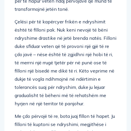
për të hapur veten ndaj përvojave që mund të
transformojnë jetën tonë.
Çelësi për të kapërcyer frikën e ndryshimit
është të filloni pak. Nuk keni nevojë të bëni
ndryshime drastike në jetë brenda natës. Filloni
duke sfiduar veten që të provoni një gjë të re
çdo javë – nëse është të zgjidhni një hobi të ri,
të merrni një rrugë tjetër për në punë ose të
filloni një bisedë me dikë të ri. Këto veprime në
dukje të vogla ndihmojnë në ndërtimin e
tolerancës suaj për ndryshim, duke ju lejuar
gradualisht të bëheni më të rehatshëm me
hyrjen në një territor të panjohur.
Me çdo përvojë të re, bota juaj fillon të hapet. Ju
filloni të kuptoni se ndryshimi, megjithëse i