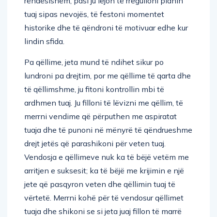
rëndësishëm, pasi ju lejon të rregulloni planin
tuaj sipas nevojës, të festoni momentet
historike dhe të qëndroni të motivuar edhe kur
lindin sfida.
Pa qëllime, jeta mund të ndihet sikur po
lundroni pa drejtim, por me qëllime të qarta dhe
të qëllimshme, ju fitoni kontrollin mbi të
ardhmen tuaj. Ju filloni të lëvizni me qëllim, të
merrni vendime që përputhen me aspiratat
tuaja dhe të punoni në mënyrë të qëndrueshme
drejt jetës që parashikoni për veten tuaj.
Vendosja e qëllimeve nuk ka të bëjë vetëm me
arritjen e suksesit; ka të bëjë me krijimin e një
jete që pasqyron veten dhe qëllimin tuaj të
vërtetë. Merrni kohë për të vendosur qëllimet
tuaja dhe shikoni se si jeta juaj fillon të marrë