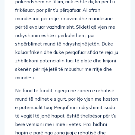
pakëndshëm në fillim, nuk është diçka për t’u
frikësuar, por për t’u përqafuar. Ai ofron
mundësinë për rritje, rinovim dhe mundësinë
për të evoluar vazhdimisht. Sikleti që vjen me
ndryshimin është i përkohshëm, por
shpërblimet mund të ndryshojnë jetën. Duke
kaluar frikën dhe duke përqafuar sfida të reja, ju
zhbllokoni potencialin tuaj të plotë dhe krijoni
skenën për një jetë të mbushur me rritje dhe
mundësi.
Në fund të fundit, ngecja në zonën e rehatisë
mund të ndihet e sigurt, por kjo vjen me koston
e potencialit tuaj. Përqafimi i ndryshimit, sado
të vegjël të jenë hapat, është thelbësor për t’u
bërë versioni më i mirë i vetes. Pra, hidhni
hapin e parë nga zona juaj e rehatisë dhe