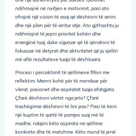
ndihmojnë në nxitjen e motivimit, pasi ato
ofrojnë një vizion të asaj që dëshironi të arrini
dhe një plan për të arritur atje. Ato gjithashtu ju
ndihmojnë të jepni prioritet kohën dhe
energjinë tuaj, duke siguruar që të qëndroni të
fokusuar në detyrat dhe aktivitetet që ju sjellin
më afër rezultateve tuaja të dëshiruara.
Procesi i përcaktimit të qëllimeve fillon me
reflektim. Merrni kohë për të menduar për
vlerat, pasionet dhe aspiratat tuaja afatgjata.
Çfarë dëshironi vërtet nga jeta? Çfarë
trashëgimie dëshironi të lini pas? Pasi të keni
një kuptim të qartë të pamjes suaj më të
madhe, ndajini këto aspirata në qëllime
konkrete dhe të matshme. Këto mund të jenë