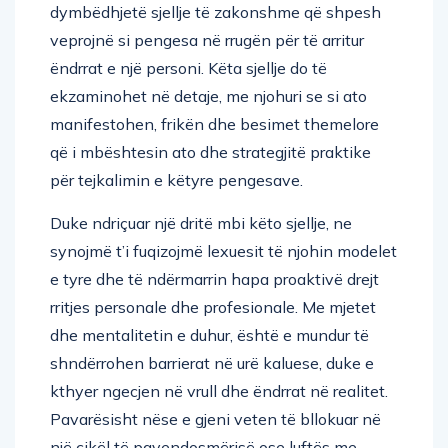
dymbëdhjetë sjellje të zakonshme që shpesh
veprojnë si pengesa në rrugën për të arritur
ëndrrat e një personi. Këta sjellje do të
ekzaminohet në detaje, me njohuri se si ato
manifestohen, frikën dhe besimet themelore
që i mbështesin ato dhe strategjitë praktike
për tejkalimin e këtyre pengesave.
Duke ndriçuar një dritë mbi këto sjellje, ne
synojmë t’i fuqizojmë lexuesit të njohin modelet
e tyre dhe të ndërmarrin hapa proaktivë drejt
rritjes personale dhe profesionale. Me mjetet
dhe mentalitetin e duhur, është e mundur të
shndërrohen barrierat në urë kaluese, duke e
kthyer ngecjen në vrull dhe ëndrrat në realitet.
Pavarësisht nëse e gjeni veten të bllokuar në
një cikël të pavendosmërisë ose luftës me