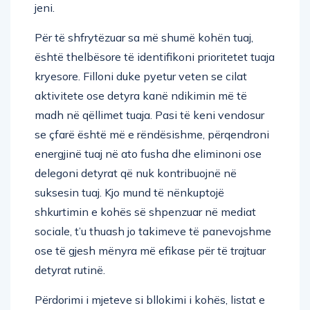
jeni.
Për të shfrytëzuar sa më shumë kohën tuaj,
është thelbësore të identifikoni prioritetet tuaja
kryesore. Filloni duke pyetur veten se cilat
aktivitete ose detyra kanë ndikimin më të
madh në qëllimet tuaja. Pasi të keni vendosur
se çfarë është më e rëndësishme, përqendroni
energjinë tuaj në ato fusha dhe eliminoni ose
delegoni detyrat që nuk kontribuojnë në
suksesin tuaj. Kjo mund të nënkuptojë
shkurtimin e kohës së shpenzuar në mediat
sociale, t’u thuash jo takimeve të panevojshme
ose të gjesh mënyra më efikase për të trajtuar
detyrat rutinë.
Përdorimi i mjeteve si bllokimi i kohës, listat e