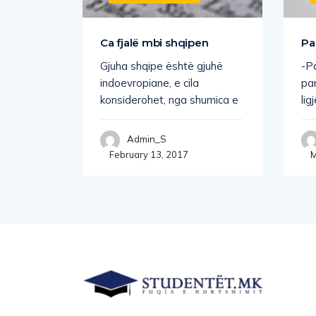
tyrëshe
Ca fjalë mbi shqipen
Pa
jalive
Gjuha shqipe është gjuhë
-P
indoevropiane, e cila
pa
struktura
konsiderohet, nga shumica e
lig
Admin_S
February 13, 2017
M
018