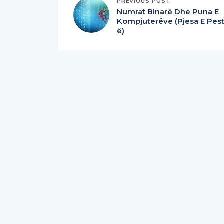
PREVIOUS POST
Numrat Binarë Dhe Puna E
Kompjuterëve (Pjesa E Pes
ë)