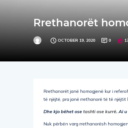
Rrethanorët hom
OCTOBER 19, 2020
0
1
Rrethanorët janë homogjenë kur i refero
të njëjtë, pra janë rrethanorë të të njëjtit l
Dhe kjo bëhet ose
tashti ose kurrë
. Ai u
Nuk përbën varg rrethanorësh homogjenë 