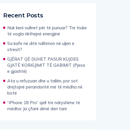
Recent Posts
Nuk keni vullnet për të punuar? Tre truke
të vogla rikthejnë energjinë
Sa kafe në ditë ndihmon në uljen e
stresit?
GJËRAT QË DUHET PASUR KUJDES
GJATË KORIGJIMIT TË GABIMIT (Pjesa
e gjashtë)
Ata u refuzuan dhe u tallën, por sot
drejtojnë perandoritë më të mëdha në
botë
“iPhone 18 Pro” sjell tre ndryshime të
mëdha: Ja çfarë dimë deri tani