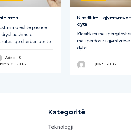
sthirrma
Klasifikimi i gjymtyrëve 
dyta
asthirrma është pjesë e
Klasifikimi më i përgjithsh
ndryshueshme e
më i përdorur i gjymtyrëve
jëratës, që shërben për të
dyta
Admin_S
arch 29, 2018
July 9, 2018
Kategoritë
Teknologji