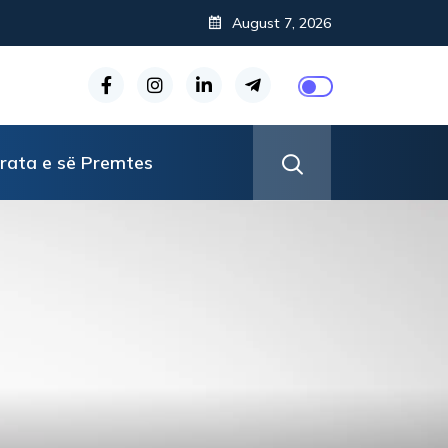
uljen e stresit?
August 7, 2026
rata e së Premtes