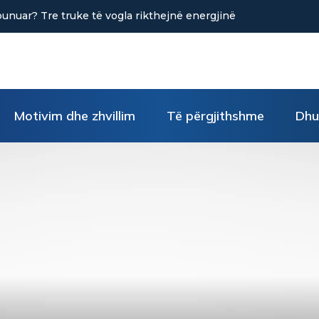
truke të vogla rikthejnë energjinë
Sa kafe në ditë ndihmon në 
Motivim dhe zhvillim
Të përgjithshme
Dhu