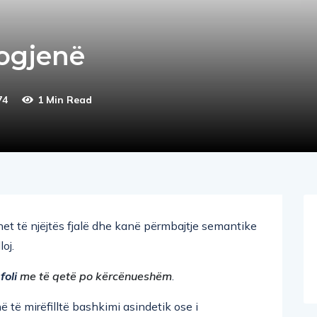
ogjenë
74
1 Min Read
het të njëjtës fjalë dhe kanë përmbajtje semantike
loj.
 foli
me të qetë po kërcënueshëm
.
të mirëfilltë bashkimi asindetik ose i