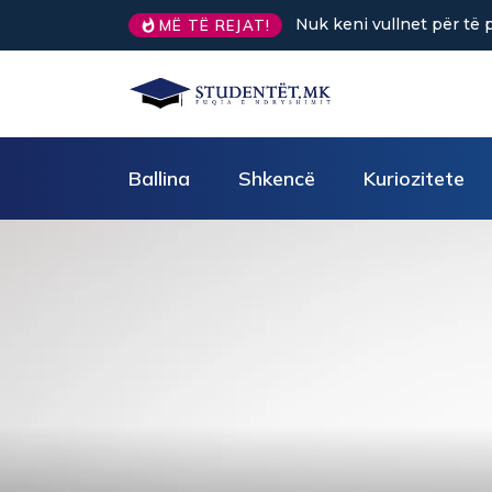
Nuk keni vullnet për të punuar? Tre 
MË TË REJAT!
Ballina
Shkencë
Kuriozitete