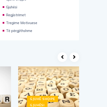
Gjuhësi
Regjistrimet
Tregime Motivuese
Të përgjithshme
GJUHË SHQIPE
GJUH
GJUHËSI
GJUH