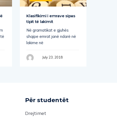
të
Klasifikimi i emrave sipas
Fjalia 
tipit të lakimit
Tipi më i
ëm
Në gramatikat e gjuhës
është fja
 të
shqipe emrat janë ndarë në
dykryegi
lakime në
e
July 23, 2018
Për studentët
Drejtimet