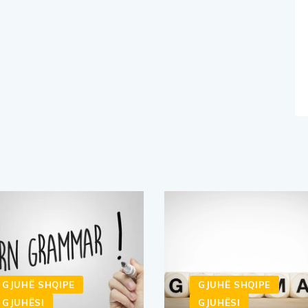
GJUHË SHQIPE
GJUHË SHQIPE
GJUHËSI
GJUHËSI