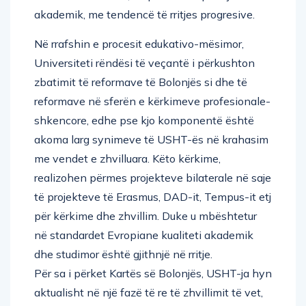
akademik, me tendencë të rritjes progresive.
Në rrafshin e procesit edukativo-mësimor,
Universiteti rëndësi të veçantë i përkushton
zbatimit të reformave të Bolonjës si dhe të
reformave në sferën e kërkimeve profesionale-
shkencore, edhe pse kjo komponentë është
akoma larg synimeve të USHT-ës në krahasim
me vendet e zhvilluara. Këto kërkime,
realizohen përmes projekteve bilaterale në saje
të projekteve të Erasmus, DAD-it, Tempus-it etj
për kërkime dhe zhvillim. Duke u mbështetur
në standardet Evropiane kualiteti akademik
dhe studimor është gjithnjë në rritje.
Për sa i përket Kartës së Bolonjës, USHT-ja hyn
aktualisht në një fazë të re të zhvillimit të vet,