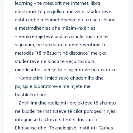
learning – të mësuarit me internet, libra
elektronik të përcjellura me zë, si studentëve
ashtu edhe mësimdhënësve do ta risë cilësinë
e mësimdhënies dhe mësim-nxënies
– Vënia e mjeteve audio-vizuale, tashmë të
siguruara, në funksion të implementimit të
metodës “të mësuarit në distancë” me çka
studentëve në klasa të veçanta do tu
mundësohet përcjellja e ligjëratave në distancë
– Kompletimi i mjediseve akademike dhe
pajisja e laboratorëve me mjete më
bashkëkohore,
– Zhvillimi dhe realizimi i projekteve të shumta
në kuadër të Instituteve të cilat paraqesin njësi
integruese të Universitetit si Instituti i
Ekologjisë dhe Teknologjisë, Instituti i Gjuhës