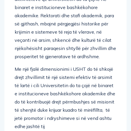
binaret e institucioneve bashkëkohore
akademike. Rektorati dhe stafi akademik, para
së gjithash, mbajnë përgjegjësi historike për
krijimin e sistemeve të reja të vlerave, në
veçanti në arsim, shkencë dhe kulturë të cilat
njëkohësisht paraqesin shtyllë për zhvillim dhe
prosperitet të gjeneratave të ardhshme.
Me një fjalë dimensionimi i USHT do të shkojë
drejt zhvillimit të një sistemi efektiv të arsimit
të lartë i cili Universitetin do ta çojë në binaret
e institucioneve bashkëkohore akademike dhe
do të kontribuojë drejt përmbushjes së misionit
të shenjtë duke krijuar kuadro të mirëfillta, të
jetë promotor i ndryshimeve si në vend ashtu
edhe jashtë tij