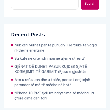
Search
Recent Posts
Nuk keni vullnet për të punuar? Tre truke të vogla
rikthejnë energjinë
Sa kafe në ditë ndihmon në uljen e stresit?
GJËRAT QË DUHET PASUR KUJDES GJATË
KORIGJIMIT TË GABIMIT (Pjesa e gjashtë)
Ata u refuzuan dhe u tallën, por sot drejtojnë
perandoritë më të mëdha në botë
“iPhone 18 Pro” sjell tre ndryshime të mëdha: Ja
çfarë dimë deri tani