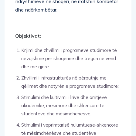
ndryshimeve në shoqëri, në rrafshin kombëtar
dhe ndërkombëtar.
Objektivat:
Krijimi dhe zhvillimi i programeve studimore të
nevojshme për shoqërinë dhe tregun në vend
dhe më gjerë.
Zhvillimi i infrastrukturës në përputhje me
qëllimet dhe natyrën e programeve studimore;
Stimulimi dhe kultivimi i lirive dhe arritjeve
akademike, mësimore dhe shkencore të
studentëve dhe mësimdhënësve;
Stimulimi i veprimtarisë hulumtuese-shkencore
të mësimdhënësve dhe studentëve