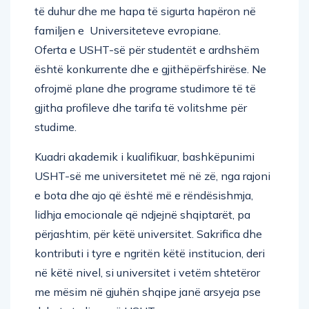
të duhur dhe me hapa të sigurta hapëron në
familjen e Universiteteve evropiane.
Oferta e USHT-së për studentët e ardhshëm
është konkurrente dhe e gjithëpërfshirëse. Ne
ofrojmë plane dhe programe studimore të të
gjitha profileve dhe tarifa të volitshme për
studime.
Kuadri akademik i kualifikuar, bashkëpunimi
USHT-së me universitetet më në zë, nga rajoni
e bota dhe ajo që është më e rëndësishmja,
lidhja emocionale që ndjejnë shqiptarët, pa
përjashtim, për këtë universitet. Sakrifica dhe
kontributi i tyre e ngritën këtë institucion, deri
në këtë nivel, si universitet i vetëm shtetëror
me mësim në gjuhën shqipe janë arsyeja pse