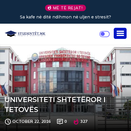
MË TË REJAT!
Sa kafe në ditë ndihmon në uljen e stresit?
UNIVERSITETI SHTETËROR I
TETOVËS
OCTOBER 22, 2016
0
327