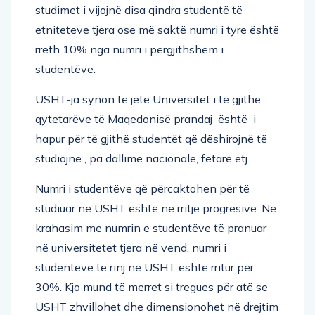
studimet i vijojnë disa qindra studentë të
etniteteve tjera ose më saktë numri i tyre është
rreth 10% nga numri i përgjithshëm i
studentëve.
USHT-ja synon të jetë Universitet i të gjithë
qytetarëve të Maqedonisë prandaj është i
hapur për të gjithë studentët që dëshirojnë të
studiojnë , pa dallime nacionale, fetare etj.
Numri i studentëve që përcaktohen për të
studiuar në USHT është në rritje progresive. Në
krahasim me numrin e studentëve të pranuar
në universitetet tjera në vend, numri i
studentëve të rinj në USHT është rritur për
30%. Kjo mund të merret si tregues për atë se
USHT zhvillohet dhe dimensionohet në drejtim