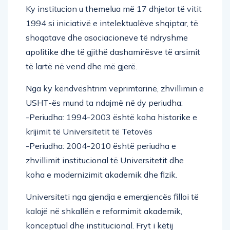
Ky institucion u themelua më 17 dhjetor të vitit
1994 si iniciativë e intelektualëve shqiptar, të
shoqatave dhe asociacioneve të ndryshme
apolitike dhe të gjithë dashamirësve të arsimit
të lartë në vend dhe më gjerë.
Nga ky këndvështrim veprimtarinë, zhvillimin e
USHT-ës mund ta ndajmë në dy periudha:
-Periudha: 1994-2003 është koha historike e
krijimit të Universitetit të Tetovës
-Periudha: 2004-2010 është periudha e
zhvillimit institucional të Universitetit dhe
koha e modernizimit akademik dhe fizik.
Universiteti nga gjendja e emergjencës filloi të
kalojë në shkallën e reformimit akademik,
konceptual dhe institucional. Fryt i këtij