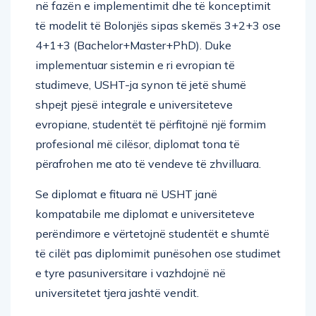
në fazën e implementimit dhe të konceptimit
të modelit të Bolonjës sipas skemës 3+2+3 ose
4+1+3 (Bachelor+Master+PhD). Duke
implementuar sistemin e ri evropian të
studimeve, USHT-ja synon të jetë shumë
shpejt pjesë integrale e universiteteve
evropiane, studentët të përfitojnë një formim
profesional më cilësor, diplomat tona të
përafrohen me ato të vendeve të zhvilluara.
Se diplomat e fituara në USHT janë
kompatabile me diplomat e universiteteve
perëndimore e vërtetojnë studentët e shumtë
të cilët pas diplomimit punësohen ose studimet
e tyre pasuniversitare i vazhdojnë në
universitetet tjera jashtë vendit.