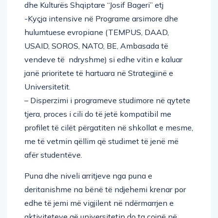
dhe Kulturës Shqiptare “Josif Bageri” etj
-Kyçja intensive në Programe arsimore dhe
hulumtuese evropiane (TEMPUS, DAAD,
USAID, SOROS, NATO, BE, Ambasada të
vendeve të ndryshme) si edhe vitin e kaluar
janë prioritete të hartuara në Strategjinë e
Universitetit.
– Disperzimi i programeve studimore në qytete
tjera, proces i cili do të jetë kompatibil me
profilet të cilët përgatiten në shkollat e mesme,
me të vetmin qëllim që studimet të jenë më
afër studentëve.
Puna dhe niveli arritjeve nga puna e
deritanishme na bënë të ndjehemi krenar por
edhe të jemi më vigjilent në ndërmarrjen e
aktiviteteve që universitetin do ta çojnë në