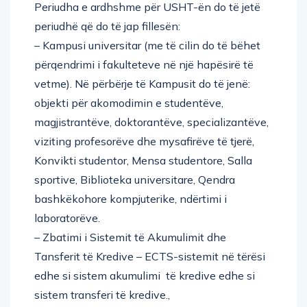
Periudha e ardhshme për USHT-ën do të jetë
periudhë që do të jap fillesën:
– Kampusi universitar (me të cilin do të bëhet
përqendrimi i fakulteteve në një hapësirë të
vetme). Në përbërje të Kampusit do të jenë:
objekti për akomodimin e studentëve,
magjistrantëve, doktorantëve, specializantëve,
viziting profesorëve dhe mysafirëve të tjerë,
Konvikti studentor, Mensa studentore, Salla
sportive, Biblioteka universitare, Qendra
bashkëkohore kompjuterike, ndërtimi i
laboratorëve.
– Zbatimi i Sistemit të Akumulimit dhe
Tansferit të Kredive – ECTS-sistemit në tërësi
edhe si sistem akumulimi të kredive edhe si
sistem transferi të kredive.,