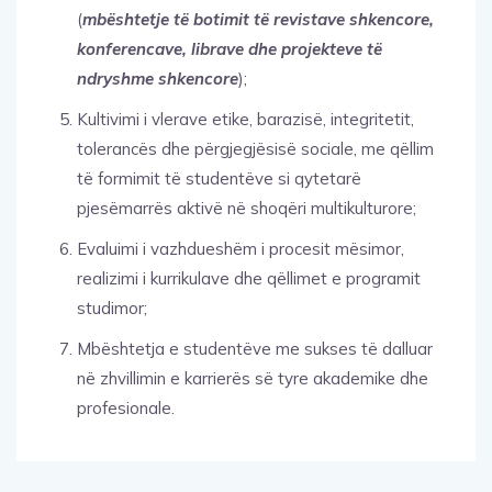
(
mbështetje të botimit të revistave shkencore,
konferencave, librave dhe projekteve të
ndryshme shkencore
);
Kultivimi i vlerave etike, barazisë, integritetit,
tolerancës dhe përgjegjësisë sociale, me qëllim
të formimit të studentëve si qytetarë
pjesëmarrës aktivë në shoqëri multikulturore;
Evaluimi i vazhdueshëm i procesit mësimor,
realizimi i kurrikulave dhe qëllimet e programit
studimor;
Mbështetja e studentëve me sukses të dalluar
në zhvillimin e karrierës së tyre akademike dhe
profesionale.