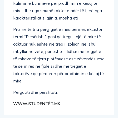
kalimin e burimeve për prodhimin e kësaj të
mire, dhe nga shumë faktor e ndër të tjerë nga
karakteristikat si gjinia, mosha etj.
Pra, në të tria përgjigjet e mësipërmes ekziston
termi “Pjesërisht” pasi që tregu i një të mire të
caktuar nuk është një treg i izoluar, një ishull i
mbyllur në vete, por është i lidhur me tregjet e
të mirave të tjera plotësuese ose zëvendësuese
të së mirës në fjalë si dhe me tregjet e
faktorëve që përdoren për prodhimin e kësaj të
mire.
Përgatiti dhe përshtati:
WWW.STUDENTËT.MK