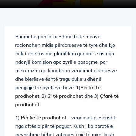
Burimet e pamjaftueshme të të mirave
racionohen midis përdoruesve të tyre dhe kjo
nuk bëhet as me planifikim qendror e as nga
ndonjë komision apo zyrë e posaçme, por
mekanizmi që koordinon vendimet e shitësve
dhe blerësve është tregu duke u dhënë
përgjigje tre pyetjeve bazë: 1)
Për kë të
prodhohet
, 2)
Si të prodhohet
dhe 3)
Çfarë të
prodhohet
.
1)
Për kë të prodhohet
– vendoset pjesërisht
nga aftësia për të paguar. Kush i ka paratë e
nevojshme bëhet zotërues i një të mire, kush