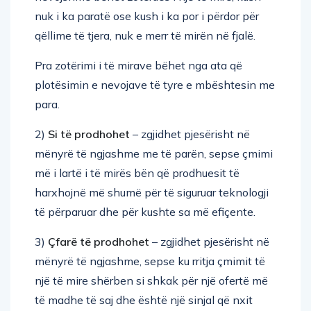
nuk i ka paratë ose kush i ka por i përdor për
qëllime të tjera, nuk e merr të mirën në fjalë.
Pra zotërimi i të mirave bëhet nga ata që
plotësimin e nevojave të tyre e mbështesin me
para.
2)
Si të prodhohet
– zgjidhet pjesërisht në
mënyrë të ngjashme me të parën, sepse çmimi
më i lartë i të mirës bën që prodhuesit të
harxhojnë më shumë për të siguruar teknologji
të përparuar dhe për kushte sa më efiçente.
3)
Çfarë të prodhohet
– zgjidhet pjesërisht në
mënyrë të ngjashme, sepse ku rritja çmimit të
një të mire shërben si shkak për një ofertë më
të madhe të saj dhe është një sinjal që nxit