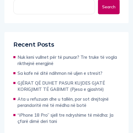
Search
Recent Posts
Nuk keni vullnet për të punuar? Tre truke të vogla
rikthejnë energjinë
Sa kafe në ditë ndihmon në uljen e stresit?
GJËRAT QË DUHET PASUR KUJDES GJATË
KORIGJIMIT TË GABIMIT (Pjesa e gjashtë)
Ata u refuzuan dhe u tallën, por sot drejtojnë
perandoritë më të mëdha në botë
“iPhone 18 Pro” sjell tre ndryshime të mëdha: Ja
çfarë dimë deri tani