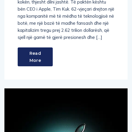
Nëse po kërkoni një mënyrë për të pastruar
kokën, thjesht dilni jashtë. Të paktën kështu
bën CEO i Apple, Tim Kuk. 62-vjeçari drejton një
nga kompanitë më të mëdha të teknologjisë në
botë, me një bazë të madhe fansash dhe një
kapitalizim tregu prej 2.62 trilion dollarësh, që
sjell një gamë të gjerë presionesh dhe […]
Read
More