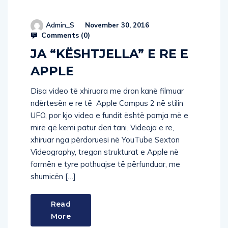
Admin_S
November 30, 2016
Comments (
0
)
JA “KËSHTJELLA” E RE E
APPLE
Disa video të xhiruara me dron kanë filmuar
ndërtesën e re të Apple Campus 2 në stilin
UFO, por kjo video e fundit është pamja më e
mirë që kemi patur deri tani. Videoja e re,
xhiruar nga përdoruesi në YouTube Sexton
Videography, tregon strukturat e Apple në
formën e tyre pothuajse të përfunduar, me
shumicën […]
Read
More