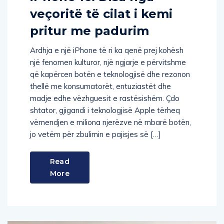
iPhone 16: Disa nga
veçoritë të cilat i kemi
pritur me padurim
Ardhja e një iPhone të ri ka qenë prej kohësh
një fenomen kulturor, një ngjarje e përvitshme
që kapërcen botën e teknologjisë dhe rezonon
thellë me konsumatorët, entuziastët dhe
madje edhe vëzhguesit e rastësishëm. Çdo
shtator, gjigandi i teknologjisë Apple tërheq
vëmendjen e miliona njerëzve në mbarë botën,
jo vetëm për zbulimin e pajisjes së […]
Read
More