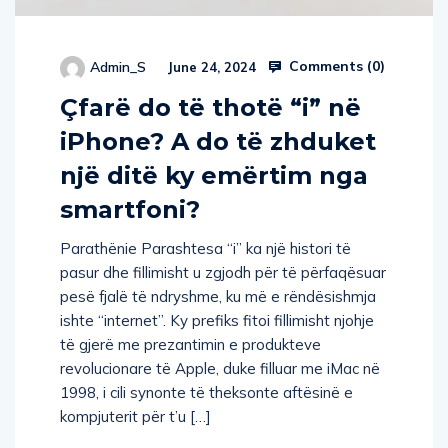
Comments (
0
)
Admin_S
June 24, 2024
Çfarë do të thotë “i” në
iPhone? A do të zhduket
një ditë ky emërtim nga
smartfoni?
Parathënie Parashtesa “i” ka një histori të
pasur dhe fillimisht u zgjodh për të përfaqësuar
pesë fjalë të ndryshme, ku më e rëndësishmja
ishte “internet”. Ky prefiks fitoi fillimisht njohje
të gjerë me prezantimin e produkteve
revolucionare të Apple, duke filluar me iMac në
1998, i cili synonte të theksonte aftësinë e
kompjuterit për t’u […]