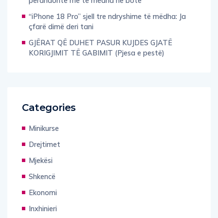
Ata u refuzuan dhe u tallën, por sot drejtojnë
perandoritë më të mëdha në botë
“iPhone 18 Pro” sjell tre ndryshime të mëdha: Ja
çfarë dimë deri tani
GJËRAT QË DUHET PASUR KUJDES GJATË
KORIGJIMIT TË GABIMIT (Pjesa e pestë)
Categories
Minikurse
Drejtimet
Mjekësi
Shkencë
Ekonomi