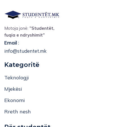
Motoja jonë:
”Studentët,
fuqia e ndryshimit”
Email
:
info@studentet.mk
Kategoritë
Teknologji
Mjekësi
Ekonomi
Rreth nesh