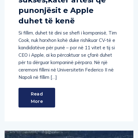
sukses,katër aftësi që
punonjësit e Apple
duhet të kenë
Si fillim, duhet të dini se shefi i kompanisë, Tim
Cook, nuk harxhon kohë duke rishikuar CV-të e
kandidatëve për punë – por në 11 vitet e tij si
CEO i Apple, ai ka përcaktuar se çfarë duhet
për ta dërguar kompaninë përpara. Në një
ceremoni fillimi në Universitetin Federico II në
Napoli në fillim […]
Read
More