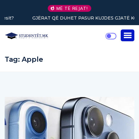
MË TË REJAT!
GJËRAT QË DUHET PASUR KUJDES GJATË KORIGJIMIT
TË GABIMIT (Pjesa e gjashtë)
Tag:
Apple