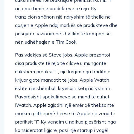
në emërtimin e produkteve të reja. Ky
tranzicion shënon një ndryshim të thellë në
qasjen e Apple ndaj markës së produkteve dhe
pasqyron vizionin në zhvillim të kompanisë
nën udhëheqjen e Tim Cook.
Pas vdekjes së Steve Jobs, Apple prezantoi
disa produkte të reja të cilave u mungonte
dukshëm prefiksi “i”, një largim nga tradita e
krijuar gjatë mandatit të Jobs. Apple Watch
është një shembull kryesor i këtij ndryshimi.
Pavarësisht spekulimeve se mund të quhet
iWatch, Apple zgjodhi një emër që theksonte
markën gjithëpërfshirëse të Apple në vend të
prefiksit “i”. Ky vendim u ndikua pjesërisht nga
konsideratat ligjore, pasi një startup i vogël