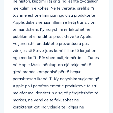
në histori, kuptimi i tij origjinal është zvogëluar
me kalimin e kohës. Në të vërtetë, prefiksi “i”
tashmë është eliminuar nga disa produkte të
Apple, duke shënuar fillimin e këtij tranzicioni
të mundshëm. Ky ndryshim reflektohet në
publikimet e fundit të produkteve të Apple.
Veçanërisht, produktet e prezantuara pas
vdekjes së Steve Jobs kanë filluar të largohen
nga marka “i”. Për shembull, riemërtimi i iTunes
në Apple Music nënkupton një prirje më të
gjerë brenda kompanisë për të hequr
parashtesën ikonë “i”. Ky ndryshim sugjeron që
Apple po i përafron emrat e produkteve të saj
më afër me identitetin e saj të përgjithshëm të
markës, në vend që të fokusohet në
karakteristikat individuale të lidhjes në