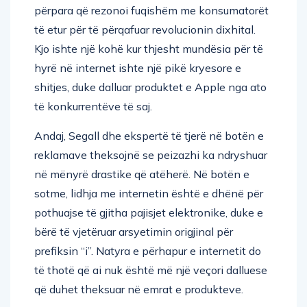
përpara që rezonoi fuqishëm me konsumatorët
të etur për të përqafuar revolucionin dixhital.
Kjo ishte një kohë kur thjesht mundësia për të
hyrë në internet ishte një pikë kryesore e
shitjes, duke dalluar produktet e Apple nga ato
të konkurrentëve të saj.
Andaj, Segall dhe ekspertë të tjerë në botën e
reklamave theksojnë se peizazhi ka ndryshuar
në mënyrë drastike që atëherë. Në botën e
sotme, lidhja me internetin është e dhënë për
pothuajse të gjitha pajisjet elektronike, duke e
bërë të vjetëruar arsyetimin origjinal për
prefiksin “i”. Natyra e përhapur e internetit do
të thotë që ai nuk është më një veçori dalluese
që duhet theksuar në emrat e produkteve.