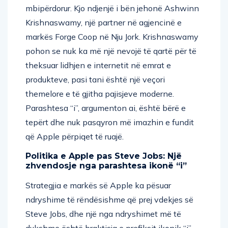
mbipërdorur. Kjo ndjenjë i bën jehonë Ashwinn
Krishnaswamy, një partner në agjencinë e
markës Forge Coop në Nju Jork. Krishnaswamy
pohon se nuk ka më një nevojë të qartë për të
theksuar lidhjen e internetit në emrat e
produkteve, pasi tani është një veçori
themelore e të gjitha pajisjeve moderne.
Parashtesa “i”, argumenton ai, është bërë e
tepërt dhe nuk pasqyron më imazhin e fundit
që Apple përpiqet të ruajë.
Politika e Apple pas Steve Jobs: Një
zhvendosje nga parashtesa ikonë “i”
Strategjia e markës së Apple ka pësuar
ndryshime të rëndësishme që prej vdekjes së
Steve Jobs, dhe një nga ndryshimet më të
dukshme është braktisja e prefiksit ikonik “i”