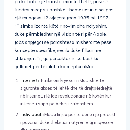
po kalonte një transformim të thellë, pasi së
fundmi mirëpriti bashkë-themeluesin e saj pas
një mungese 12-vjeçare (nga 1985 në 1997).
“i” simbolizonte këtë rinovim dhe ndryshim,
duke përmbledhur një vizion të ri për Apple.
Jobs shpjegoi se parashtesa mishëronte pesë
koncepte specifike, secila duke filluar me
shkronjën “i”, që përcaktonin së bashku
qëllimet për të cilat u konceptua iMac:
Interneti
: Funksioni kryesor i iMac ishte të
siguronte akses të lehtë dhe të drejtpërdrejtë
në internet, një ide revolucionare në kohën kur
interneti sapo po bëhej i zakonshëm.
Individual
: iMac u krijua për të qenë një produkt
i pavarur, duke theksuar natyrën e tij miqësore