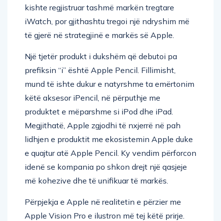
kishte regjistruar tashmë markën tregtare
iWatch, por gjithashtu tregoi një ndryshim më
të gjerë në strategjinë e markës së Apple.
Një tjetër produkt i dukshëm që debutoi pa
prefiksin “i” është Apple Pencil. Fillimisht,
mund të ishte dukur e natyrshme ta emërtonim
këtë aksesor iPencil, në përputhje me
produktet e mëparshme si iPod dhe iPad.
Megjithatë, Apple zgjodhi të nxjerrë në pah
lidhjen e produktit me ekosistemin Apple duke
e quajtur atë Apple Pencil. Ky vendim përforcon
idenë se kompania po shkon drejt një qasjeje
më kohezive dhe të unifikuar të markës.
Përpjekja e Apple në realitetin e përzier me
Apple Vision Pro e ilustron më tej këtë prirje.