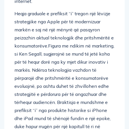
internet.
Heqja graduale e prefiksit “i” tregon një lëvizje
strategjike nga Apple për të modernizuar
markën e saj në një mënyrë që pasqyron
peizazhin aktual teknologjik dhe pritshmëritë e
konsumatorëve.Figura me ndikim në marketing,
si Ken Segall, sugjerojnë se mund të jetë koha
për të hequr dorë nga ky mjet dikur inovativ i
markës. Ndërsa teknologjia vazhdon të
përparojë dhe pritshmëritë e konsumatorëve
evoluojnë, po ashtu duhet të zhvillohen edhe
strategjitë e përdorura për të angazhuar dhe
tërhequr audiencën. Braktisja e mundshme e
prefiksit “i” nga produkte historike si iPhone
dhe iPad mund të shënojë fundin e një epoke,
duke hapur rrugën për një kapitull të ri në