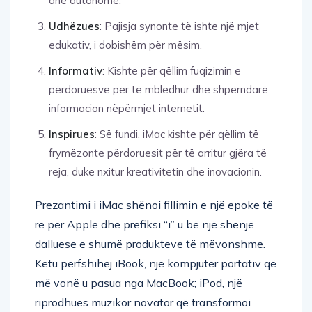
dhe autonome.
Udhëzues
: Pajisja synonte të ishte një mjet
edukativ, i dobishëm për mësim.
Informativ
: Kishte për qëllim fuqizimin e
përdoruesve për të mbledhur dhe shpërndarë
informacion nëpërmjet internetit.
Inspirues
: Së fundi, iMac kishte për qëllim të
frymëzonte përdoruesit për të arritur gjëra të
reja, duke nxitur kreativitetin dhe inovacionin.
Prezantimi i iMac shënoi fillimin e një epoke të
re për Apple dhe prefiksi “i” u bë një shenjë
dalluese e shumë produkteve të mëvonshme.
Këtu përfshihej iBook, një kompjuter portativ që
më vonë u pasua nga MacBook; iPod, një
riprodhues muzikor novator që transformoi