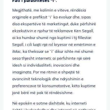
Fati i parashtesës “i”.
Megjithatë, me kalimin e viteve, rëndësia
origjinale e prefiksit “i” ka evoluar dhe, sipas
disa ekspertëve të marketingut, duke përfshirë
ekzekutivin e njohur të reklamave Ken Segall,
ai ka humbur shumë nga kuptimi i tij fillestar.
Segall, i cili luajti një rol kryesor në emërtimin e
iMac, ka theksuar se “i” dikur ishte më shumë
sesa thjesht interneti; ai përfshinte një sërë
idesh si individualiteti, inovacioni dhe
imagjinata. Por me ritmin e shpejtë të
avancimit teknologjik dhe ndryshimin e
preferencave të konsumatorëve, këto kuptime
janë bërë më pak të rëndësishme.
Në epokën e sotme dixhitale, ku interneti
është i kudondodhur dhe integral në pothuajse