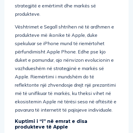
strategjitë e emërtimit dhe markës së
produkteve.
Vështrimet e Segall shtrihen në të ardhmen e
produkteve më ikonike të Apple, duke
spekuluar se iPhone mund të riemërtohet
përfundimisht Apple Phone. Edhe pse kjo
duket e pamundur, ajo nënvizon evolucionin e
vazhdueshëm në strategjinë e markës së
Apple. Riemërtimi i mundshëm do të
reflektonte një zhvendosje drejt një prezantimi
më të unifikuar të markës, ku theksi vihet në
ekosistemin Apple në tërësi sesa në aftësitë e
pavarura të internetit të pajisjeve individuale.
Kuptimi i “i” në emrat e disa
produkteve të Apple