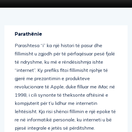
Parathënie
Parashtesa “i” ka një histori të pasur dhe
fillimisht u zgjodh për të përfaqësuar pesë fjalë
të ndryshme, ku më e rëndësishmja ishte
“internet”. Ky prefiks fitoi fillimisht njohje të
gjerë me prezantimin e produkteve
revolucionare të Apple, duke filluar me iMac në
1998, i cili synonte të theksonte aftësinë e
kompjuterit për t’u lidhur me internetin
lehtësisht. Kjo risi shënoi fillimin e një epoke të
re në informatikë personale, ku interneti u bë
pjesë integrale e jetës së përditshme.