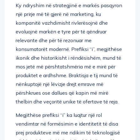
Ky ndryshim në strategjinë e markës pasqyron
një prirje më të gjerë në marketing, ku
kompanitë vazhdimisht rivlerësojnë dhe
evoluojnë markën e tyre për të qëndruar
relevante dhe për të rezonuar me
konsumatorët modernë. Prefiksi “i”, megjithëse
ikonik dhe historikisht i rëndësishëm, mund të
mos jetë më përshtatshmëria më e mirë për
produktet e ardhshme. Braktisja e tij mund të
nënkuptojë një lëvizje drejt emrave më
përshkrues ose dallues që kapin më mirë
thelbin dhe veçoritë unike të ofertave të reja.
Megjithëse prefiksi “i” ka luajtur një rol
vendimtar në formësimin e identitetit të disa
prej produkteve më me ndikim të teknologjisë