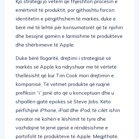
Kjo strategji jo vetëm që thjeshton procesin e
emërtimit të produktit, por gjithashtu forcon
identitetin e përgjithshëm të markës, duke e
bërë më të lehtë për konsumatorët që të njohin
dhe besojnë gamën e larmishme të produkteve
dhe shërbimeve të Apple.
Duke bërë llogaritë, drejtimi i strategjisë së
markës së Apple ka ndryshuar me të vërtetë
thellësisht që kur Tim Cook mori drejtimin e
kompanisë. Të vetmet produkte që ruajnë
prefiksin “i” janë ato që u konceptuan dhe u
shpallën gjatë epokës së Steve Jobs. Këto
përfshijnë iPhone, iPad dhe iPod, të cilët ishin
novator në kohën e lëshimit të tyre dhe
vazhdojnë të jenë pjesë e rëndësishme e
portofolit të produkteve të Apple. Megjithatë,