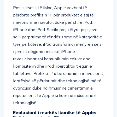
Pas suksesit të iMac, Apple vazhdoi të
përdorte prefiksin “i” për produktet e saj të
mëvonshme novator, duke përfshirë iPod,
iPhone dhe iPad. Secila prej këtyre pajisjeve
solli përparime të rëndësishme në kategoritë e
tyre përkatëse: iPod transformoi mënyrën se si
njerëzit dëgjonin muzikë, iPhone
revolucionarizoi komunikimin celular dhe
kompjuterin dhe iPad ripërcaktoi tregun e
tabletave. Prefiksi “i” u bë sinonim i inovacionit,
lehtësisë së përdorimit dhe teknologjisë më të
avancuar, duke ndihmuar në çimentimin e
reputacionit të Apple si lider në industrinë e
teknologjisë.
Evolucioni i markës ikonike të Apple: