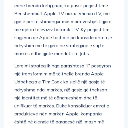
edhe brenda këtij grupi, ka pasur përjashtime.
Për shembull, Apple TV nuk u emërua iTV, me
gjasë për të shmangur mosmarrëveshjet ligjore
me rrjetin televiziv britanik ITV. Ky përjashtim
sugjeron që Apple tashmë po konsideronte një
ndryshim më të gjerë në strategjinë e saj të
markës edhe gjatë mandatit të Jobs.
Largimi strategjik nga parashtesa “i” pasqyron
një transformim më të thellë brenda Apple.
Udhëheqja e Tim Cook ka sjellë një qasje të
ndryshme ndaj markës, një qasje që thekson
një identitet më të qëndrueshëm dhe të
unifikuar të markës. Duke konsoliduar emrat e
produkteve nën markën Apple, kompania
është në gjendje të paraqesë një imazh më