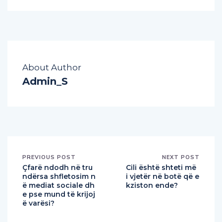
About Author
Admin_S
PREVIOUS POST
NEXT POST
Çfarë ndodh në tru
Cili është shteti më
ndërsa shfletosim n
i vjetër në botë që e
ë mediat sociale dh
kziston ende?
e pse mund të krijoj
ë varësi?