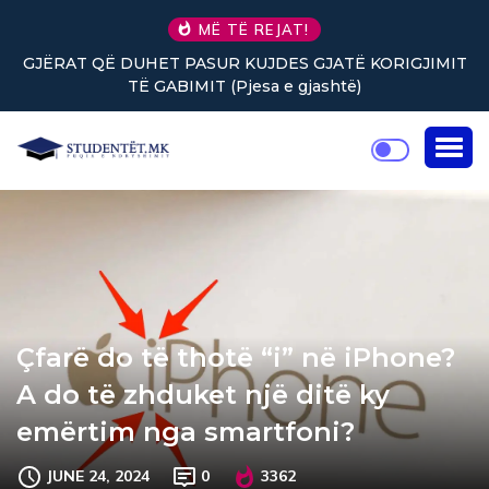
MË TË REJAT!
GJËRAT QË DUHET PASUR KUJDES GJATË KORIGJIMIT
TË GABIMIT (Pjesa e gjashtë)
Çfarë do të thotë “i” në iPhone?
A do të zhduket një ditë ky
emërtim nga smartfoni?
JUNE 24, 2024
0
3362