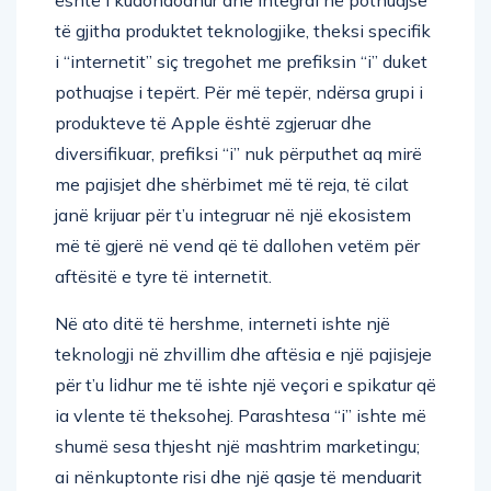
të gjitha produktet teknologjike, theksi specifik
i “internetit” siç tregohet me prefiksin “i” duket
pothuajse i tepërt. Për më tepër, ndërsa grupi i
produkteve të Apple është zgjeruar dhe
diversifikuar, prefiksi “i” nuk përputhet aq mirë
me pajisjet dhe shërbimet më të reja, të cilat
janë krijuar për t’u integruar në një ekosistem
më të gjerë në vend që të dallohen vetëm për
aftësitë e tyre të internetit.
Në ato ditë të hershme, interneti ishte një
teknologji në zhvillim dhe aftësia e një pajisjeje
për t’u lidhur me të ishte një veçori e spikatur që
ia vlente të theksohej. Parashtesa “i” ishte më
shumë sesa thjesht një mashtrim marketingu;
ai nënkuptonte risi dhe një qasje të menduarit