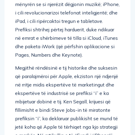
mënyrën se si njerëzit dëgjonin muzikë; iPhone,
i cili revolucionarizoi telefonat inteligjentë; dhe
iPad, i cili ripërcaktoi tregun e tabletave.
Prefiksi shtrihej përtej harduerit, duke ndikuar
në emrat e shërbimeve të tilla si iCloud, iTunes
dhe paketa iWork (që përfshin aplikacione si
Pages, Numbers dhe Keynote).
Megjithë rëndësinë e tij historike dhe suksesin
që paralajmëroi për Apple, ekziston një ndjenjë
në rritje midis ekspertëve të marketingut dhe
ekspertëve të industrisë se prefiksi “i” e ka
mbijetuar dobinë e tij. Ken Segall, krijuesi që
fillimisht e bindi Steve Jobs-in të miratonte
prefiksin “i”, ka deklaruar publikisht se mund të
jetë koha që Apple të tërhiqet nga kjo strategji