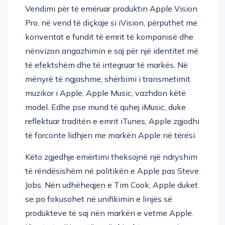
Vendimi për të emëruar produktin Apple Vision
Pro, në vend të diçkaje si iVision, përputhet me
konventat e fundit të emrit të kompanisë dhe
nënvizon angazhimin e saj për një identitet më
të efektshëm dhe të integruar të markës. Në
mënyrë të ngjashme, shërbimi i transmetimit
muzikor i Apple, Apple Music, vazhdon këtë
model. Edhe pse mund të quhej iMusic, duke
reflektuar traditën e emrit iTunes, Apple zgjodhi
të forconte lidhjen me markën Apple në tërësi.
Këto zgjedhje emërtimi theksojnë një ndryshim
të rëndësishëm në politikën e Apple pas Steve
Jobs. Nën udhëheqjen e Tim Cook, Apple duket
se po fokusohet në unifikimin e linjës së
produkteve të saj nën markën e vetme Apple.