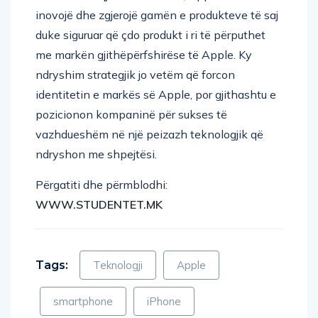
inovojë dhe zgjerojë gamën e produkteve të saj
duke siguruar që çdo produkt i ri të përputhet
me markën gjithëpërfshirëse të Apple. Ky
ndryshim strategjik jo vetëm që forcon
identitetin e markës së Apple, por gjithashtu e
pozicionon kompaninë për sukses të
vazhdueshëm në një peizazh teknologjik që
ndryshon me shpejtësi.
Përgatiti dhe përmblodhi:
WWW.STUDENTET.MK
Tags:
Teknologji
Apple
smartphone
iPhone