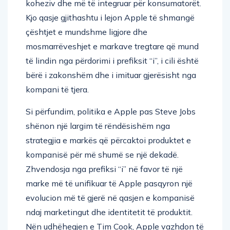
koheziv dhe më të integruar për konsumatorët.
Kjo qasje gjithashtu i lejon Apple të shmangë
çështjet e mundshme ligjore dhe
mosmarrëveshjet e markave tregtare që mund
të lindin nga përdorimi i prefiksit “i”, i cili është
bërë i zakonshëm dhe i imituar gjerësisht nga
kompani të tjera.
Si përfundim, politika e Apple pas Steve Jobs
shënon një largim të rëndësishëm nga
strategjia e markës që përcaktoi produktet e
kompanisë për më shumë se një dekadë.
Zhvendosja nga prefiksi “i” në favor të një
marke më të unifikuar të Apple pasqyron një
evolucion më të gjerë në qasjen e kompanisë
ndaj marketingut dhe identitetit të produktit.
Nën udhëheqjen e Tim Cook, Apple vazhdon të