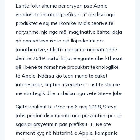
Është folur shumë për arsyen pse Apple
vendosi të miratojë prefiksin “i” në disa nga
produktet e saj më ikonike. Midis teorive të
ndryshme, një nga më imagjinative është ideja
që parashtesa ishte një lloj nderimi për
Jonathan Ive, stilisti i njohur që nga viti 1997
deri në 2019 hartoi linjat elegante dhe kthesat
që i bënë të famshme produktet teknologjike
të Apple. Ndërsa kjo teori mund te duket
interesante, kuptimi i vërtetë i “i” ishte shumë
më strategjik dhe u zbulua nga vetë Steve Jobs.
Gjatë zbulimit të iMac më 6 maj 1998, Steve
Jobs përdori disa minuta nga prezantimi për të
sqaruar arsyetimin pas prefiksit “i”. Në atë
moment kyç në historinë e Apple, kompania