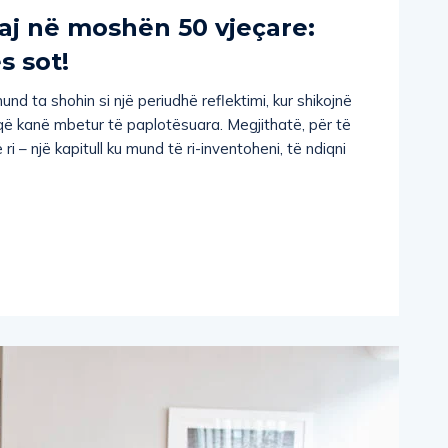
aj në moshën 50 vjeçare:
s sot!
d ta shohin si një periudhë reflektimi, kur shikojnë
 që kanë mbetur të paplotësuara. Megjithatë, për të
të ri – një kapitull ku mund të ri-inventoheni, të ndiqni