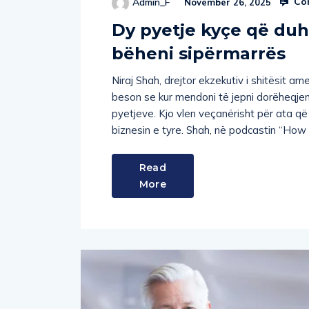
Dy pyetje kyçe që duhe
bëheni sipërmarrës
Niraj Shah, drejtor ekzekutiv i shitësit a
beson se kur mendoni të jepni dorëheqjen 
pyetjeve. Kjo vlen veçanërisht për ata që
biznesin e tyre. Shah, në podcastin “How I 
Read
More