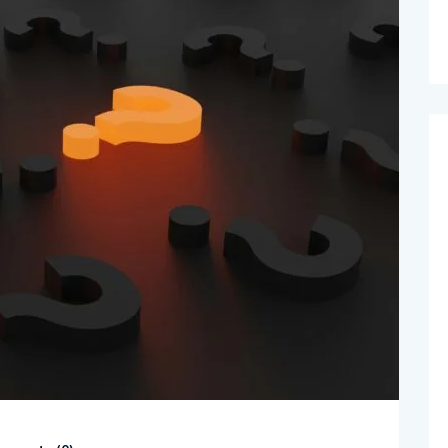
mments (
0
)