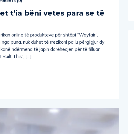
t t’ia bëni vetes para se të
merikan online të produkteve për shtëpi “Wayfair”,
nga puna, nuk duhet të rrezikoni pa iu përgjigjur dy
 kanë ndërmend të japin dorëheqjen për të filluar
Built This”, […]