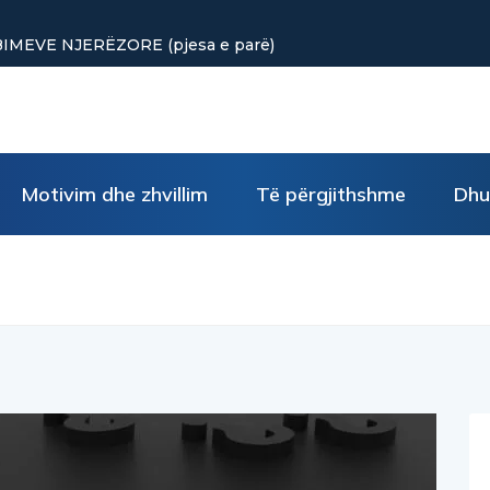
punuar? Tre truke të vogla rikthejnë energjinë
Motivim dhe zhvillim
Të përgjithshme
Dhu