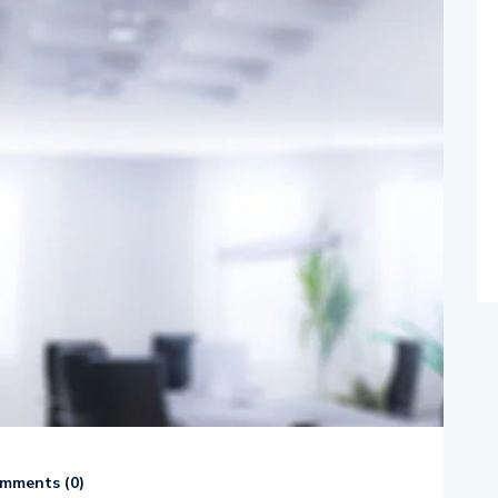
mments (
0
)