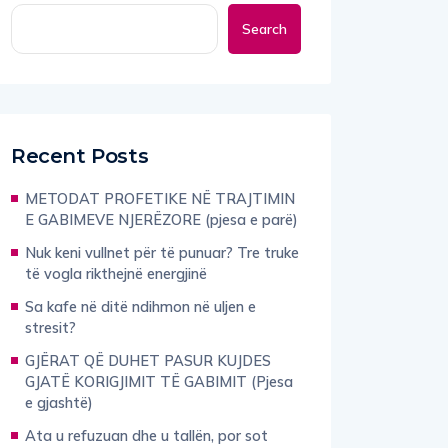
Search
Recent Posts
METODAT PROFETIKE NË TRAJTIMIN
E GABIMEVE NJERËZORE (pjesa e parë)
Nuk keni vullnet për të punuar? Tre truke
të vogla rikthejnë energjinë
Sa kafe në ditë ndihmon në uljen e
stresit?
GJËRAT QË DUHET PASUR KUJDES
GJATË KORIGJIMIT TË GABIMIT (Pjesa
e gjashtë)
Ata u refuzuan dhe u tallën, por sot
drejtojnë perandoritë më të mëdha në