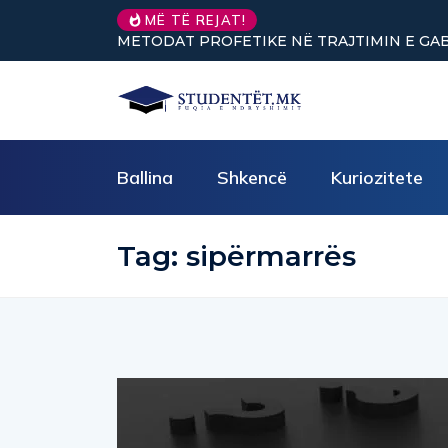
Nuk keni vullnet për të 
MË TË REJAT!
Ballina
Shkencë
Kuriozitete
Tag:
sipërmarrës