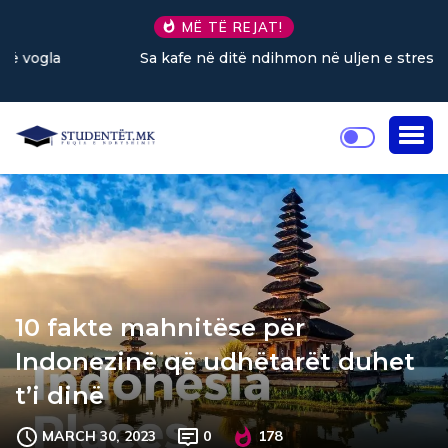
MË TË REJAT!
Sa kafe në ditë ndihmon në uljen e stresit?
10 fakte mahnitëse për
Indonezinë që udhëtarët duhet
t’i dinë
MARCH 30, 2023
0
178