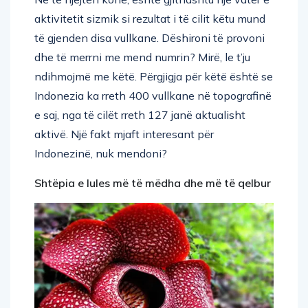
aktivitetit sizmik si rezultat i të cilit këtu mund
të gjenden disa vullkane. Dëshironi të provoni
dhe të merrni me mend numrin? Mirë, le t’ju
ndihmojmë me këtë. Përgjigja për këtë është se
Indonezia ka rreth 400 vullkane në topografinë
e saj, nga të cilët rreth 127 janë aktualisht
aktivë. Një fakt mjaft interesant për
Indonezinë, nuk mendoni?
Shtëpia e lules më të mëdha dhe më të qelbur