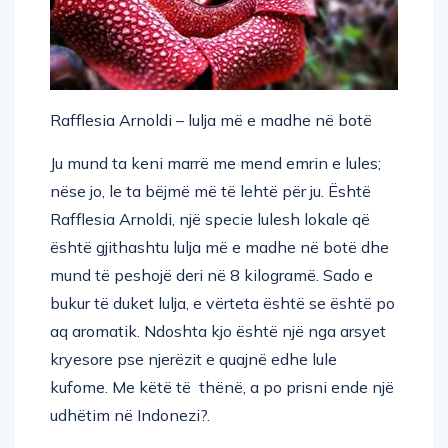
Rafflesia Arnoldi – lulja më e madhe në botë
Ju mund ta keni marrë me mend emrin e lules;
nëse jo, le ta bëjmë më të lehtë për ju. Është
Rafflesia Arnoldi, një specie lulesh lokale që
është gjithashtu lulja më e madhe në botë dhe
mund të peshojë deri në 8 kilogramë. Sado e
bukur të duket lulja, e vërteta është se është po
aq aromatik. Ndoshta kjo është një nga arsyet
kryesore pse njerëzit e quajnë edhe lule
kufome. Me këtë të thënë, a po prisni ende një
udhëtim në Indonezi?.
Rreth fjalës Indonesia