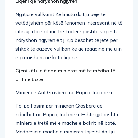
Ngjitja e vullkanit Kelimutu do t’ju bëjë të
vetëdijshëm për këtë fenomen interesant në të
cilin uji i liqenit me tre kratere poshtë shpesh
ndryshon ngjyrën e tij. Kjo besohet të jetë për
shkak të gazeve vullkanike që reagojnë me ujin
e pranishëm në këto liqene.
Gjeni këtu një nga minierat më të mëdha të
arit në botë
Miniera e Arit Grasberg në Papua, Indonezi
Po, po flasim për minierën Grasberg që
ndodhet në Papua, Indonezi. Është gjithashtu
miniera e tretë më e madhe e bakrit në botë.
Madhësia e madhe e minierës thjesht do t’ju
marrë frymën. Nëse dëshironi të eksploroni