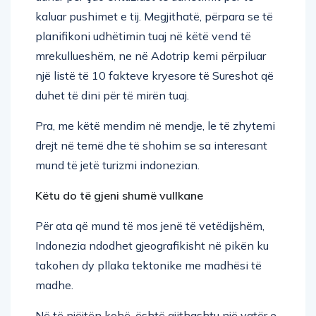
kaluar pushimet e tij. Megjithatë, përpara se të
planifikoni udhëtimin tuaj në këtë vend të
mrekullueshëm, ne në Adotrip kemi përpiluar
një listë të 10 fakteve kryesore të Sureshot që
duhet të dini për të mirën tuaj.
Pra, me këtë mendim në mendje, le të zhytemi
drejt në temë dhe të shohim se sa interesant
mund të jetë turizmi indonezian.
Këtu do të gjeni shumë vullkane
Për ata që mund të mos jenë të vetëdijshëm,
Indonezia ndodhet gjeografikisht në pikën ku
takohen dy pllaka tektonike me madhësi të
madhe.
Në të njëjtën kohë, është gjithashtu një vatër e