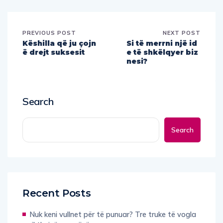
PREVIOUS POST
NEXT POST
Këshilla që ju çojn
Si të merrni një id
ë drejt suksesit
e të shkëlqyer biz
nesi?
Search
Search
Recent Posts
Nuk keni vullnet për të punuar? Tre truke të vogla
rikthejnë energjinë