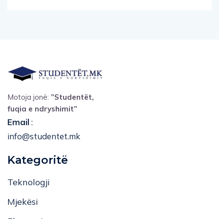
Motoja jonë:
”Studentët,
fuqia e ndryshimit”
Email
:
info@studentet.mk
Kategoritë
Teknologji
Mjekësi
Ekonomi