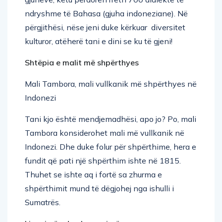
ndryshme të Bahasa (gjuha indoneziane). Në
përgjithësi, nëse jeni duke kërkuar diversitet
kulturor, atëherë tani e dini se ku të gjeni!
Shtëpia e malit më shpërthyes
Mali Tambora, mali vullkanik më shpërthyes në
Indonezi
Tani kjo është mendjemadhësi, apo jo? Po, mali
Tambora konsiderohet mali më vullkanik në
Indonezi. Dhe duke folur për shpërthime, hera e
fundit që pati një shpërthim ishte në 1815.
Thuhet se ishte aq i fortë sa zhurma e
shpërthimit mund të dëgjohej nga ishulli i
Sumatrës.
Liqeni që ndryshon ngjyrën