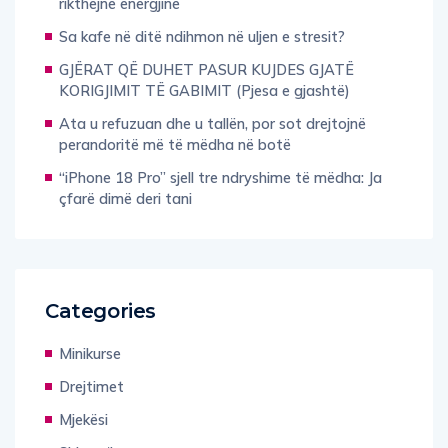
Sa kafe në ditë ndihmon në uljen e stresit?
GJËRAT QË DUHET PASUR KUJDES GJATË
KORIGJIMIT TË GABIMIT (Pjesa e gjashtë)
Ata u refuzuan dhe u tallën, por sot drejtojnë
perandoritë më të mëdha në botë
“iPhone 18 Pro” sjell tre ndryshime të mëdha: Ja
çfarë dimë deri tani
Categories
Minikurse
Drejtimet
Mjekësi
Shkencë