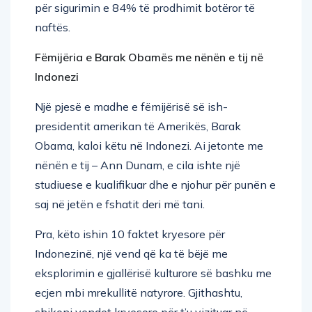
naftës.
Fëmijëria e Barak Obamës me nënën e tij në
Indonezi
Një pjesë e madhe e fëmijërisë së ish-
presidentit amerikan të Amerikës, Barak
Obama, kaloi këtu në Indonezi. Ai jetonte me
nënën e tij – Ann Dunam, e cila ishte një
studiuese e kualifikuar dhe e njohur për punën e
saj në jetën e fshatit deri më tani.
Pra, këto ishin 10 faktet kryesore për
Indonezinë, një vend që ka të bëjë me
eksplorimin e gjallërisë kulturore së bashku me
ecjen mbi mrekullitë natyrore. Gjithashtu,
shikoni vendet kryesore për t’u vizituar në