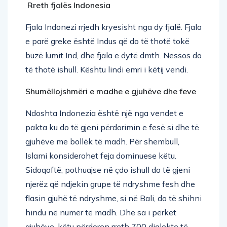
Fjala Indonezi rrjedh kryesisht nga dy fjalë. Fjala
e parë greke është Indus që do të thotë tokë
buzë lumit Ind, dhe fjala e dytë dmth. Nessos do
të thotë ishull. Kështu lindi emri i këtij vendi.
Shumëllojshmëri e madhe e gjuhëve dhe feve
Ndoshta Indonezia është një nga vendet e
pakta ku do të gjeni përdorimin e fesë si dhe të
gjuhëve me bollëk të madh. Për shembull,
Islami konsiderohet feja dominuese këtu.
Sidoqoftë, pothuajse në çdo ishull do të gjeni
njerëz që ndjekin grupe të ndryshme fesh dhe
flasin gjuhë të ndryshme, si në Bali, do të shihni
hindu në numër të madh. Dhe sa i përket
gjuhëve, këtu përdoren rreth 700 dialekte të