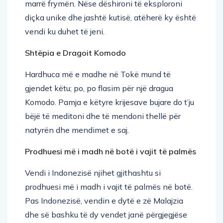
diçka unike dhe jashtë kutisë, atëherë ky është
vendi ku duhet të jeni.
Shtëpia e Dragoit Komodo
Hardhuca më e madhe në Tokë mund të
gjendet këtu; po, po flasim për një dragua
Komodo. Pamja e këtyre krijesave bujare do t’ju
bëjë të meditoni dhe të mendoni thellë për
natyrën dhe mendimet e saj.
Prodhuesi më i madh në botë i vajit të palmës
Vendi i Indonezisë njihet gjithashtu si
prodhuesi më i madh i vajit të palmës në botë.
Pas Indonezisë, vendin e dytë e zë Malajzia
dhe së bashku të dy vendet janë përgjegjëse
për sigurimin e 84% të prodhimit botëror të