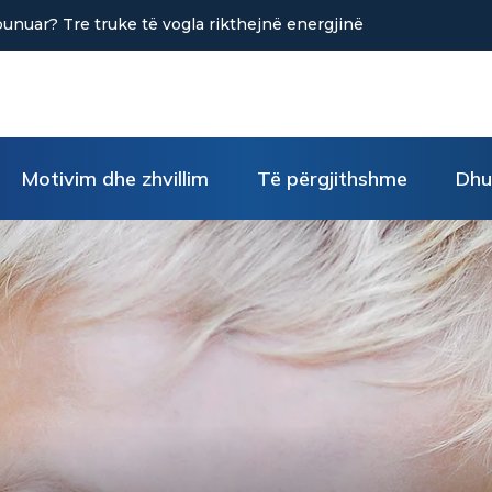
në uljen e stresit?
Motivim dhe zhvillim
Të përgjithshme
Dhu