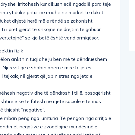
dryshe. Irritohesh kur dikush ecë ngadalë para teje
imi yt duke pritur në rradhë në market të duket
duket dhjetë herë më e rëndë se zakonisht.
i i pret gjërat të shkojnë në drejtim të gabuar
vërtetojnë” se kjo botë është vend armiqësor.
pektin fizik
ogëlon ankthin tuaj dhe ju bën më të qëndrueshëm
 Njerëzit që e shohin anën e mirë të jetës
 tejkalojnë gjërat që japin stres nga jeta e
ëhesh negativ dhe të qëndrosh i tillë, posaqërisht
htirë e ke të futesh në rrjete sociale e të mos
ë thjesht “negative”.
të mban peng nga lumturia. Të pengon nga arritja e
 mendimet negative e zvogëlojnë mundësinë e
, madje edhe mënyrën e përgjigjes ndaj jetës në