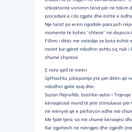
shkaktonte vonimin tënd për në takim d
procedurë e cila zgjatë dhe është e lod
Një turist po ecën ngadalë para jush nëpër
momente të kohës “shtesë” në dispozicio
Fillimi i ditës me vetëdije se bota është 
rastet kur gjërat ndodhin ashtu siç nuk 
shumë shpresë.
E mira sjell të mirën
Gjithashtu, pikëpamja yte për ditën që në
ndodhin gjatë asaj dite.
Suzan Rejnollds, bashkë-autor i Trajnoje tr
kënaqësisë mund të jetë stimuluese për tr
në mënyrë që e përforcon edhe më shum
Me fjalë tjera, sa më shumë kënaqësi d
Kur zgjohesh në mëngjes dhe zgjedh (me v