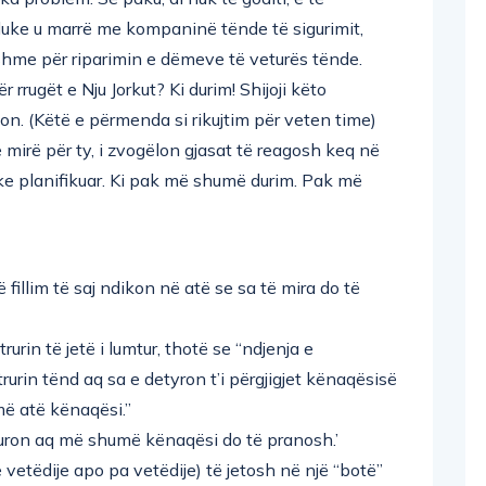
uke u marrë me kompaninë tënde të sigurimit,
hshme për riparimin e dëmeve të veturës tënde.
 rrugët e Nju Jorkut? Ki durim! Shijoji këto
n. (Këtë e përmenda si rikujtim për veten time)
e mirë për ty, i zvogëlon gjasat të reagosh keq në
i ke planifikuar. Ki pak më shumë durim. Pak më
 fillim të saj ndikon në atë se sa të mira do të
urin të jetë i lumtur, thotë se “ndjenja e
urin tënd aq sa e detyron t’i përgjigjet kënaqësisë
ë atë kënaqësi.”
huron aq më shumë kënaqësi do të pranosh.’
etëdije apo pa vetëdije) të jetosh në një “botë”