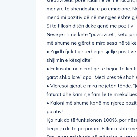
mënyrë të shëndoshë e pa emocione. Në
mendimi pozitiv që në mëngjes është gjëja
Si ta fillosh ditën duke qenë më pozitiv
Nëse je i ri në këtë “pozitivitet”, këto 
më shumë në gjërat e mira sesa në të këq
• Zgjidh fjalët që tërheqin sjellje positi
shijimin e kësaj dite”
• Fokusohu në gjërat që të bëjnë të lumtu
garat shkollore” apo “Mezi pres të shoh s
• Vlerësoi gjërat e mira në jetën tënde: 
faturat dhe kam një familje të mrekullue
• Kaloni më shumë kohë me njerëz pozitiv
pozitiv!
Kjo nuk do të funksionon 100%, por nës
keqja, ju do të përparoni. Fillimi është m
Pra, kur të zgjohesh në mëngjes, pyete v