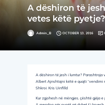
A dëshiron të jesh
vetes këtë pyetje
OCTOBER 13, 2016
Admin_B
A dëshiron të jesh i lumtur? Parashtroja
Albert Ajnshtajni këtë e quajti “vendimi 
Shkroi: Kris Uinfilld
Kur zgjohesh në mëngjes, çështë gjëja e
A mendon për punët që duhet t’i kryesh gj