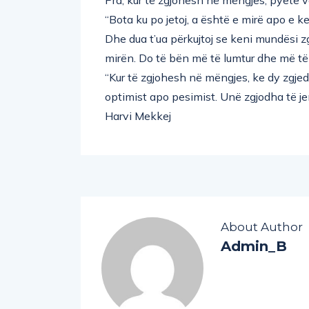
“Bota ku po jetoj, a është e mirë apo e k
Dhe dua t’ua përkujtoj se keni mundësi zg
mirën. Do të bën më të lumtur dhe më t
“Kur të zgjohesh në mëngjes, ke dy zgjed
optimist apo pesimist. Unë zgjodha të je
Harvi Mekkej
About Author
Admin_B