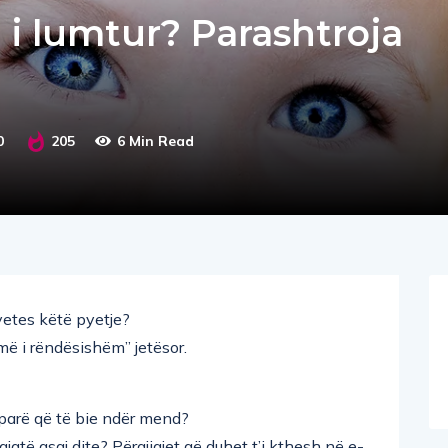
 i lumtur? Parashtroja
?
0
205
6 Min Read
 vetes këtë pyetje?
më i rëndësishëm” jetësor.
 parë që të bie ndër mend?
atë asaj dite? Përgjigjet që duhet t’i kthesh në e-