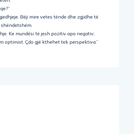
eqe?”
jedhjeje. Bëji mire vetes tënde dhe zgjidhe të
ë shëndetshëm.
hje. Ke mundësi të jesh pozitiv apo negativ;
m optimist. Çdo gjë kthehet tek perspektiva.”