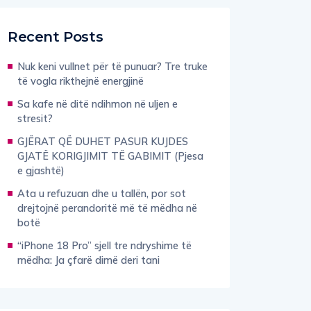
Recent Posts
Nuk keni vullnet për të punuar? Tre truke
të vogla rikthejnë energjinë
Sa kafe në ditë ndihmon në uljen e
stresit?
GJËRAT QË DUHET PASUR KUJDES
GJATË KORIGJIMIT TË GABIMIT (Pjesa
e gjashtë)
Ata u refuzuan dhe u tallën, por sot
drejtojnë perandoritë më të mëdha në
botë
“iPhone 18 Pro” sjell tre ndryshime të
mëdha: Ja çfarë dimë deri tani