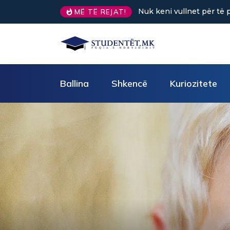
Sa kafe në ditë ndihmon 
MË TË REJAT!
Ballina
Shkencë
Kuriozitete