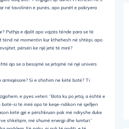
luar në tavolinën e punës, apo punët e pakryera
r? Puthja e djalit apo vajzës tënde para se të
erit tënd në momentin kur kthehesh në shtëpi, apo
vojitet, përsëri ke një jetë të mirë?
të ajo se a besojmë se jetojmë në një univers
o armiqësore? Si e shohim ne këtë botë? Ti
 zgjohem, e pyes veten: “Bota ku po jetoj, a është e
botë-si të mirë apo të keqe-ndikon në sjelljen
Sason këtë gjë e përshkruan pak më ndryshe duke
yve shkëlqim, më shumë energji dhe lumturi.”
a problem. Së paku, ai nuk të goditi, e të