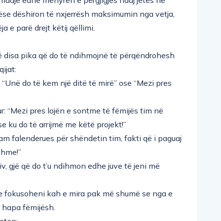
se dëshiron të nxjerrësh maksimumin nga vetja,
 e parë drejt këtij qëllimi.
janë disa pika që do të ndihmojnë të përqëndrohesh
ijat:
ve: “Unë do të kem një ditë të mirë” ose “Mezi pres
r: “Mezi pres lojën e sontme të fëmijës tim në
e ku do të arrijmë me këtë projekt!”
“Jam falenderues për shëndetin tim, fakti që i paguaj
shme!”
, gjë që do t’u ndihmon edhe juve të jeni më
e fokusoheni kah e mira pak më shumë se nga e
e hapa fëmijësh.
eten: