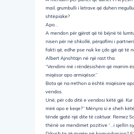
mail, grumbulli i letrave që duhen rregul
shtëpiake?
Apo…
A mendon për gjërat që të bëjnë të lumtu
nisen për në shkollë, përqafimi i partn
fakti që, edhe pse nuk ke çdo gjë që të ne
Albert Ajnshtajn në një rast tha:
“Vendimi më i rëndësishëm që marrim ësh
miqësor apo armiqësor.”
Bota që na rrethon a është miqësore ap
vendos.
Unë, për cdo ditë e vendosi këtë gjë. Kur
mirë apo e keqe?” Mënyra si e sheh këtë 
tënde gjatë një dite të caktuar. Remez 
thënë se mendimet pozitive “…i sjellin s
Dikush ta zë rrugën në komunikacion? S’k