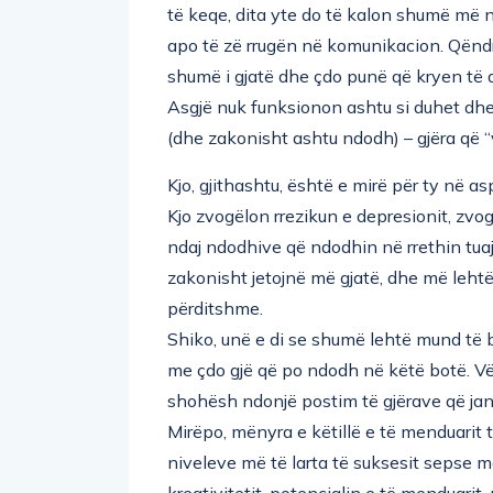
të keqe, dita yte do të kalon shumë më n
apo të zë rrugën në komunikacion. Qëndr
shumë i gjatë dhe çdo punë që kryen të 
Asgjë nuk funksionon ashtu si duhet dhe t
(dhe zakonisht ashtu ndodh) – gjëra që “
Kjo, gjithashtu, është e mirë për ty në as
Kjo zvogëlon rrezikun e depresionit, zv
ndaj ndodhive që ndodhin në rrethin tuaj.
zakonisht jetojnë më gjatë, dhe më lehtë i
përditshme.
Shiko, unë e di se shumë lehtë mund të b
me çdo gjë që po ndodh në këtë botë. Vës
shohësh ndonjë postim të gjërave që jan
Mirëpo, mënyra e këtillë e të menduarit 
niveleve më të larta të suksesit sepse
kreativitetit, potencialin e të menduarit