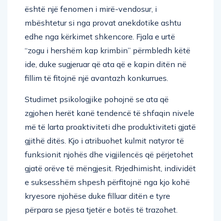
është një fenomen i mirë-vendosur, i
mbështetur si nga provat anekdotike ashtu
edhe nga kërkimet shkencore. Fjala e urtë
“zogu i hershëm kap krimbin” përmbledh këtë
ide, duke sugjeruar që ata që e kapin ditën në
fillim të fitojnë një avantazh konkurrues.
Studimet psikologjike pohojnë se ata që
zgjohen herët kanë tendencë të shfaqin nivele
më të larta proaktiviteti dhe produktiviteti gjatë
gjithë ditës. Kjo i atribuohet kulmit natyror të
funksionit njohës dhe vigjilencës që përjetohet
gjatë orëve të mëngjesit. Rrjedhimisht, individët
e suksesshëm shpesh përfitojnë nga kjo kohë
kryesore njohëse duke filluar ditën e tyre
përpara se pjesa tjetër e botës të trazohet.