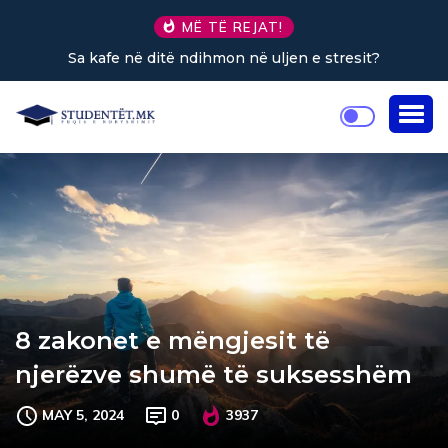
MË TË REJAT!
Sa kafe në ditë ndihmon në uljen e stresit?
8 zakonet e mëngjesit të
njerëzve shumë të suksesshëm
MAY 5, 2024
0
3937