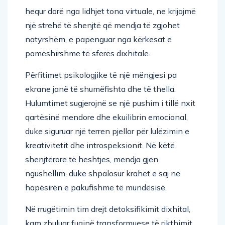
hequr dorë nga lidhjet tona virtuale, ne krijojmë
një strehë të shenjtë që mendja të zgjohet
natyrshëm, e papenguar nga kërkesat e
pamëshirshme të sferës dixhitale.
Përfitimet psikologjike të një mëngjesi pa
ekrane janë të shumëfishta dhe të thella.
Hulumtimet sugjerojnë se një pushim i tillë nxit
qartësinë mendore dhe ekuilibrin emocional,
duke siguruar një terren pjellor për lulëzimin e
kreativitetit dhe introspeksionit. Në këtë
shenjtërore të heshtjes, mendja gjen
ngushëllim, duke shpalosur krahët e saj në
hapësirën e pakufishme të mundësisë.
Në rrugëtimin tim drejt detoksifikimit dixhital,
kam zbuluar fuqinë transformuese të rikthimit