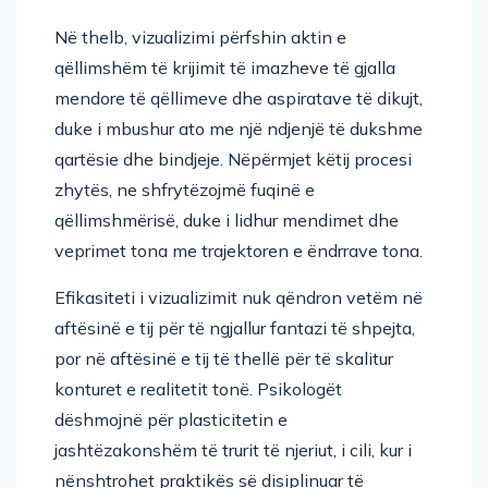
Në thelb, vizualizimi përfshin aktin e
qëllimshëm të krijimit të imazheve të gjalla
mendore të qëllimeve dhe aspiratave të dikujt,
duke i mbushur ato me një ndjenjë të dukshme
qartësie dhe bindjeje. Nëpërmjet këtij procesi
zhytës, ne shfrytëzojmë fuqinë e
qëllimshmërisë, duke i lidhur mendimet dhe
veprimet tona me trajektoren e ëndrrave tona.
Efikasiteti i vizualizimit nuk qëndron vetëm në
aftësinë e tij për të ngjallur fantazi të shpejta,
por në aftësinë e tij të thellë për të skalitur
konturet e realitetit tonë. Psikologët
dëshmojnë për plasticitetin e
jashtëzakonshëm të trurit të njeriut, i cili, kur i
nënshtrohet praktikës së disiplinuar të