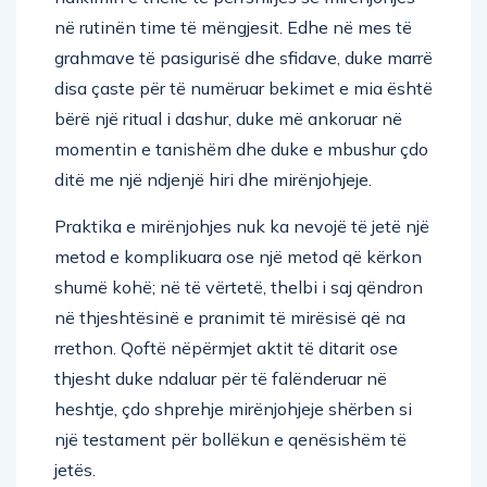
në rutinën time të mëngjesit. Edhe në mes të
grahmave të pasigurisë dhe sfidave, duke marrë
disa çaste për të numëruar bekimet e mia është
bërë një ritual i dashur, duke më ankoruar në
momentin e tanishëm dhe duke e mbushur çdo
ditë me një ndjenjë hiri dhe mirënjohjeje.
Praktika e mirënjohjes nuk ka nevojë të jetë një
metod e komplikuara ose një metod që kërkon
shumë kohë; në të vërtetë, thelbi i saj qëndron
në thjeshtësinë e pranimit të mirësisë që na
rrethon. Qoftë nëpërmjet aktit të ditarit ose
thjesht duke ndaluar për të falënderuar në
heshtje, çdo shprehje mirënjohjeje shërben si
një testament për bollëkun e qenësishëm të
jetës.