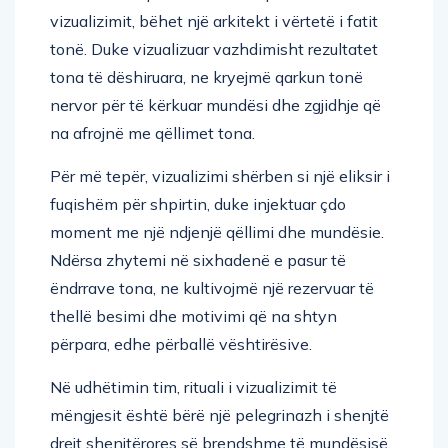
vizualizimit, bëhet një arkitekt i vërtetë i fatit
tonë. Duke vizualizuar vazhdimisht rezultatet
tona të dëshiruara, ne kryejmë qarkun tonë
nervor për të kërkuar mundësi dhe zgjidhje që
na afrojnë me qëllimet tona.
Për më tepër, vizualizimi shërben si një eliksir i
fuqishëm për shpirtin, duke injektuar çdo
moment me një ndjenjë qëllimi dhe mundësie.
Ndërsa zhytemi në sixhadenë e pasur të
ëndrrave tona, ne kultivojmë një rezervuar të
thellë besimi dhe motivimi që na shtyn
përpara, edhe përballë vështirësive.
Në udhëtimin tim, rituali i vizualizimit të
mëngjesit është bërë një pelegrinazh i shenjtë
drejt shenjtërores së brendshme të mundësisë.