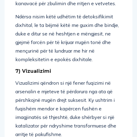
kanavacë për zbulimin dhe rritjen e vetvetes.
Ndërsa nisim këtë udhëtim të detoksifikimit
dixhital, le ta bëjmë këtë me guxim dhe bindje,
duke e ditur se në heshtjen e mëngjesit, ne
gjejmë forcën për të krijuar rrugën tonë dhe
mençurinë për të lundruar me hir në
kompleksitetin e epokës dixhitale.
7) Vizualizimi
Vizualizimi qëndron si një fener fuqizimi në
arsenalin e mjeteve të përdorura nga ata që
përshkojnë rrugën drejt suksesit. Ky ushtrim i
fuqishëm mendor e kapërcen fushën e
imagjinatës së thjeshtë, duke shërbyer si një
katalizator për ndryshime transformuese dhe
arritje të pakufishme.