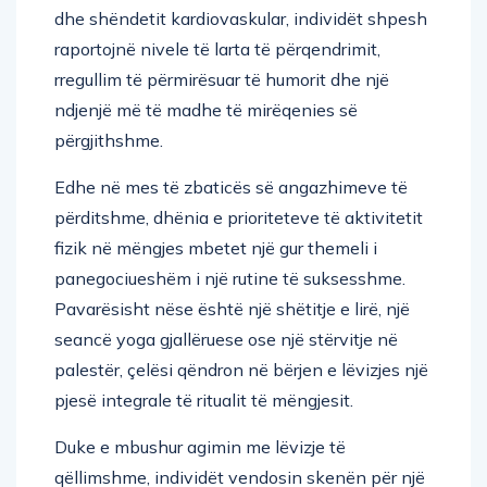
dhe shëndetit kardiovaskular, individët shpesh
raportojnë nivele të larta të përqendrimit,
rregullim të përmirësuar të humorit dhe një
ndjenjë më të madhe të mirëqenies së
përgjithshme.
Edhe në mes të zbaticës së angazhimeve të
përditshme, dhënia e prioriteteve të aktivitetit
fizik në mëngjes mbetet një gur themeli i
panegociueshëm i një rutine të suksesshme.
Pavarësisht nëse është një shëtitje e lirë, një
seancë yoga gjallëruese ose një stërvitje në
palestër, çelësi qëndron në bërjen e lëvizjes një
pjesë integrale të ritualit të mëngjesit.
Duke e mbushur agimin me lëvizje të
qëllimshme, individët vendosin skenën për një