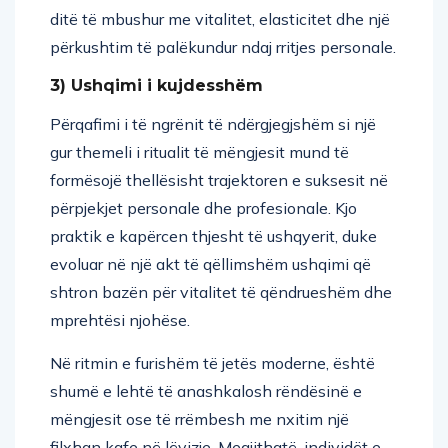
ditë të mbushur me vitalitet, elasticitet dhe një
përkushtim të palëkundur ndaj rritjes personale.
3) Ushqimi i kujdesshëm
Përqafimi i të ngrënit të ndërgjegjshëm si një
gur themeli i ritualit të mëngjesit mund të
formësojë thellësisht trajektoren e suksesit në
përpjekjet personale dhe profesionale. Kjo
praktik e kapërcen thjesht të ushqyerit, duke
evoluar në një akt të qëllimshëm ushqimi që
shtron bazën për vitalitet të qëndrueshëm dhe
mprehtësi njohëse.
Në ritmin e furishëm të jetës moderne, është
shumë e lehtë të anashkalosh rëndësinë e
mëngjesit ose të rrëmbesh me nxitim një
filxhan kafe në lëvizje. Megjithatë, individët e