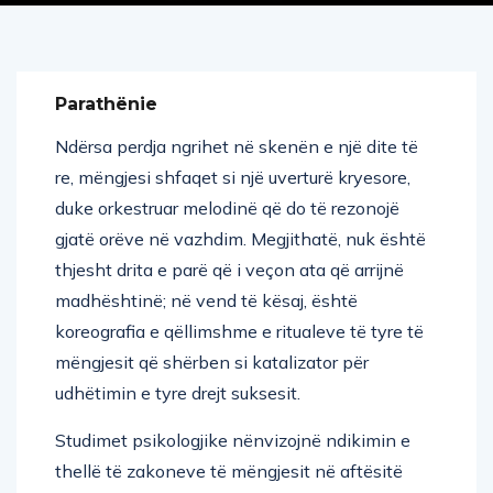
Parathënie
Ndërsa perdja ngrihet në skenën e një dite të
re, mëngjesi shfaqet si një uverturë kryesore,
duke orkestruar melodinë që do të rezonojë
gjatë orëve në vazhdim. Megjithatë, nuk është
thjesht drita e parë që i veçon ata që arrijnë
madhështinë; në vend të kësaj, është
koreografia e qëllimshme e ritualeve të tyre të
mëngjesit që shërben si katalizator për
udhëtimin e tyre drejt suksesit.
Studimet psikologjike nënvizojnë ndikimin e
thellë të zakoneve të mëngjesit në aftësitë