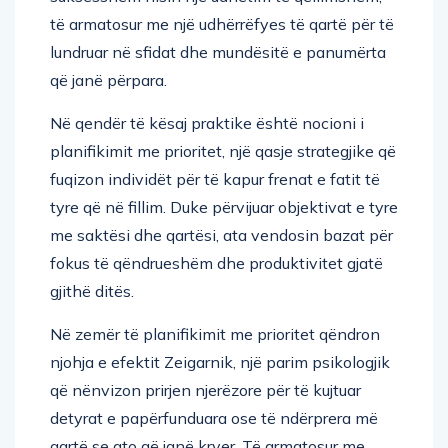
të armatosur me një udhërrëfyes të qartë për të
lundruar në sfidat dhe mundësitë e panumërta
që janë përpara.
Në qendër të kësaj praktike është nocioni i
planifikimit me prioritet, një qasje strategjike që
fuqizon individët për të kapur frenat e fatit të
tyre që në fillim. Duke përvijuar objektivat e tyre
me saktësi dhe qartësi, ata vendosin bazat për
fokus të qëndrueshëm dhe produktivitet gjatë
gjithë ditës.
Në zemër të planifikimit me prioritet qëndron
njohja e efektit Zeigarnik, një parim psikologjik
që nënvizon prirjen njerëzore për të kujtuar
detyrat e papërfunduara ose të ndërprera më
qartë se ato që janë kryer. Të armatosur me