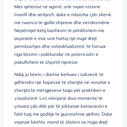
Mes qetësisë së agimit, unë nxjerr vizione
triumfi dhe arritjesh, duke e mbushur çdo skenë
me nuanca të gjalla shprese dhe vendosmërie.
Nëpërmjet këtij bashkimi të përditshëm me
aspiratat e mia, unë hartoj një rrugë drejt
përmbushjes dhe vetëaktualizimit, të forcuar
nga besimi i palëkundur në potencialin e
pakufishëm të shpirtit njerëzor.
Ndaj, ju lutem, i dashur kërkues i suksesit, të
gdhendni një hapësirë të shenjtë në minutat e
shenjta të mëngjeseve tuaja për praktikën e
vizualizimit. Lini mënjanë disa momente të
çmuara çdo ditë për të pikturuar kanavacën e
fatit tuaj me goditje të guximshme qëllimi. Duke
vepruar kështu, mund të zbuloni se rruga drejt