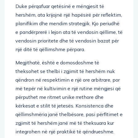
Duke përqafuar qetësinë e mëngjesit të
hershëm, ata krijojnë një hapësirë për reflektim,
planifikim dhe mendim strategjik. Kjo periudhë
e pandërprerë i lejon ata të vendosin qëllime, të
vendosin prioritete dhe të vendosin bazat për
një ditë të qëllimshme përpara.
Megjithatë, është e domosdoshme të
theksohet se thelbi i zgjimit të hershëm nuk
qëndron në respektimin e një ore arbitrare, por
më tepër në kultivimin e një rutine mëngjesi që
përputhet me ritmet unike rrethore dhe
kërkesat e stilit të jetesës. Konsistenca dhe
qëllimshmëria janë thelbësore, pasi përfitimet e
zgjimit të hershëm janë më të theksuara kur
integrohen në një praktikë të qëndrueshme.