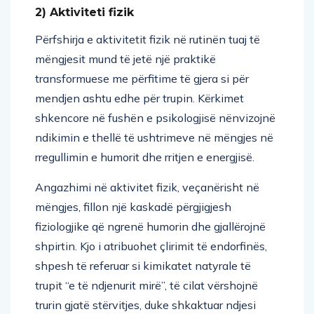
2) Aktiviteti fizik
Përfshirja e aktivitetit fizik në rutinën tuaj të
mëngjesit mund të jetë një praktikë
transformuese me përfitime të gjera si për
mendjen ashtu edhe për trupin. Kërkimet
shkencore në fushën e psikologjisë nënvizojnë
ndikimin e thellë të ushtrimeve në mëngjes në
rregullimin e humorit dhe rritjen e energjisë.
Angazhimi në aktivitet fizik, veçanërisht në
mëngjes, fillon një kaskadë përgjigjesh
fiziologjike që ngrenë humorin dhe gjallërojnë
shpirtin. Kjo i atribuohet çlirimit të endorfinës,
shpesh të referuar si kimikatet natyrale të
trupit “e të ndjenurit mirë”, të cilat vërshojnë
trurin gjatë stërvitjes, duke shkaktuar ndjesi