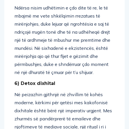
Ndërsa nisim udhëtimin e çdo dite të re, le të
mbajmë me vete shkëlqimin rrezatues të
mirënjohjes, duke lejuar që ngrohtësia e saj të
ndriçojë rrugën tonë dhe të na udhëheqë drejt
një të ardhmeje të mbushur me premtime dhe
mundësi. Në sixhadenë e ekzistencës, është
mirënjohja ajo që thur fijet e gëzimit dhe
përmbushjes, duke e shndërruar çdo moment
në një dhuratë të çmuar për t’u shijuar.
6) Detox dixhital
Në peizazhin gjithnjë në zhvillim të kohës
moderne, kërkimi për qetësi mes kakofonisë
dixhitale është bërë një imperativ urgjent. Mes
zhurmës së pandërprerë të emaileve dhe
njoftimeve të mediave sociale, një ritual i ri i