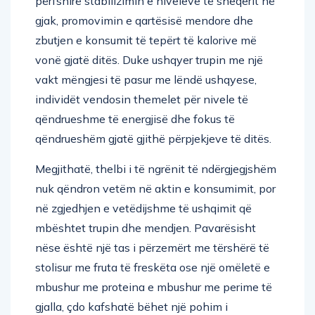
përfshirë stabilizimin e niveleve të sheqerit në
gjak, promovimin e qartësisë mendore dhe
zbutjen e konsumit të tepërt të kalorive më
vonë gjatë ditës. Duke ushqyer trupin me një
vakt mëngjesi të pasur me lëndë ushqyese,
individët vendosin themelet për nivele të
qëndrueshme të energjisë dhe fokus të
qëndrueshëm gjatë gjithë përpjekjeve të ditës.
Megjithatë, thelbi i të ngrënit të ndërgjegjshëm
nuk qëndron vetëm në aktin e konsumimit, por
në zgjedhjen e vetëdijshme të ushqimit që
mbështet trupin dhe mendjen. Pavarësisht
nëse është një tas i përzemërt me tërshërë të
stolisur me fruta të freskëta ose një omëletë e
mbushur me proteina e mbushur me perime të
gjalla, çdo kafshatë bëhet një pohim i