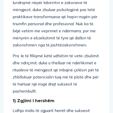
lundrojmë nëpër labirintin e zakoneve të
mëngjesit, duke zbuluar psikologjinë pas tetë
praktikave transformuese që hapin rrugën për
triumfin personal dhe profesional. Nuk ka të
bëjë vetëm me veprimet e ndërmarra, por me
mënyrën e ekzekutimit të tyre që dallon të
zakonshmen nga të jashtëzakonshmen.
Pra, le të fillojmë këtë udhëtim të vetë-zbulimit
dhe ndriçimit, duke u thelluar në ndërlikimet e
ritualeve të mëngjesit që mbajnë çelësin për të
zhbllokuar potencialin tuaj më të plotë dhe për
të hartuar një rrugë drejt suksesit të
pashembullt.
1) Zgjimi i hershëm
Lidhja midis të zgjuarit herrët dhe suksesit