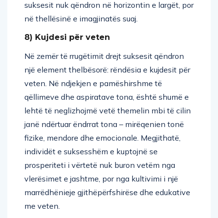
suksesit nuk qëndron në horizontin e largët, por
në thellësinë e imagjinatës suaj.
8) Kujdesi për veten
Në zemër të rrugëtimit drejt suksesit qëndron
një element thelbësorë: rëndësia e kujdesit për
veten. Në ndjekjen e pamëshirshme të
qëllimeve dhe aspiratave tona, është shumë e
lehtë të neglizhojmë vetë themelin mbi të cilin
janë ndërtuar ëndrrat tona – mirëqenien tonë
fizike, mendore dhe emocionale. Megjithatë,
individët e suksesshëm e kuptojnë se
prosperiteti i vërtetë nuk buron vetëm nga
vlerësimet e jashtme, por nga kultivimi i një
marrëdhënieje gjithëpërfshirëse dhe edukative
me veten.