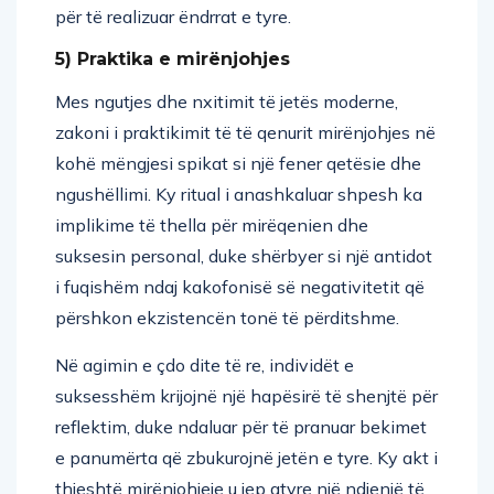
për të realizuar ëndrrat e tyre.
5) Praktika e mirënjohjes
Mes ngutjes dhe nxitimit të jetës moderne,
zakoni i praktikimit të të qenurit mirënjohjes në
kohë mëngjesi spikat si një fener qetësie dhe
ngushëllimi. Ky ritual i anashkaluar shpesh ka
implikime të thella për mirëqenien dhe
suksesin personal, duke shërbyer si një antidot
i fuqishëm ndaj kakofonisë së negativitetit që
përshkon ekzistencën tonë të përditshme.
Në agimin e çdo dite të re, individët e
suksesshëm krijojnë një hapësirë të shenjtë për
reflektim, duke ndaluar për të pranuar bekimet
e panumërta që zbukurojnë jetën e tyre. Ky akt i
thjeshtë mirënjohjeje u jep atyre një ndjenjë të