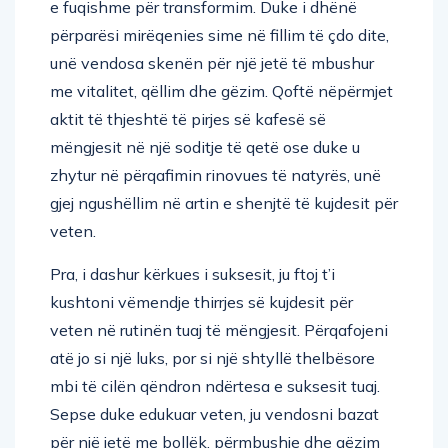
e fuqishme për transformim. Duke i dhënë
përparësi mirëqenies sime në fillim të çdo dite,
unë vendosa skenën për një jetë të mbushur
me vitalitet, qëllim dhe gëzim. Qoftë nëpërmjet
aktit të thjeshtë të pirjes së kafesë së
mëngjesit në një soditje të qetë ose duke u
zhytur në përqafimin rinovues të natyrës, unë
gjej ngushëllim në artin e shenjtë të kujdesit për
veten.
Pra, i dashur kërkues i suksesit, ju ftoj t’i
kushtoni vëmendje thirrjes së kujdesit për
veten në rutinën tuaj të mëngjesit. Përqafojeni
atë jo si një luks, por si një shtyllë thelbësore
mbi të cilën qëndron ndërtesa e suksesit tuaj.
Sepse duke edukuar veten, ju vendosni bazat
për një jetë me bollëk, përmbushje dhe gëzim