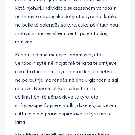
këtë njohuri, individët e suksesshëm vendosin
në mënyrë strategjike detyrat e tyre më kritike
në ballë të agjendës së tyre, duke përfituar nga
motivimi i qenësishëm për t’i parë ato drejt
realizimit.
Kështu, ndërsa mëngjesi shpaloset, ata i
vendosin sytë në majat më të larta të arritjeve,
duke trajtuar në mënyrë metodike çdo detyrë
në përputhje me rëndësinë dhe urgjencën e saj
relative. Nëpërmjet këtij orkestrimi të
qëllimshëm të përpjekjeve të tyre, ata
shfrytëzojnë fuqinë e vrullit, duke e çuar veten
gjithnjë e më pranë aspiratave të tyre më të
larta.
Megjithatë, planifikimi me prioritet tejkalon