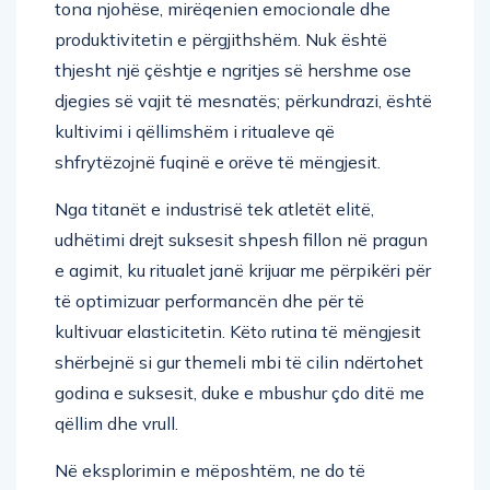
tona njohëse, mirëqenien emocionale dhe
produktivitetin e përgjithshëm. Nuk është
thjesht një çështje e ngritjes së hershme ose
djegies së vajit të mesnatës; përkundrazi, është
kultivimi i qëllimshëm i ritualeve që
shfrytëzojnë fuqinë e orëve të mëngjesit.
Nga titanët e industrisë tek atletët elitë,
udhëtimi drejt suksesit shpesh fillon në pragun
e agimit, ku ritualet janë krijuar me përpikëri për
të optimizuar performancën dhe për të
kultivuar elasticitetin. Këto rutina të mëngjesit
shërbejnë si gur themeli mbi të cilin ndërtohet
godina e suksesit, duke e mbushur çdo ditë me
qëllim dhe vrull.
Në eksplorimin e mëposhtëm, ne do të