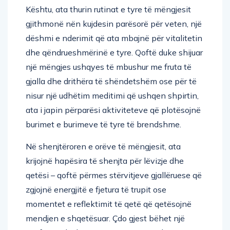
Kështu, ata thurin rutinat e tyre të mëngjesit
gjithmonë nën kujdesin parësorë për veten, një
dëshmi e nderimit që ata mbajnë për vitalitetin
dhe qëndrueshmërinë e tyre. Qoftë duke shijuar
një mëngjes ushqyes të mbushur me fruta të
gjalla dhe drithëra të shëndetshëm ose për të
nisur një udhëtim meditimi që ushqen shpirtin,
ata i japin përparësi aktiviteteve që plotësojnë
burimet e burimeve të tyre të brendshme.
Në shenjtëroren e orëve të mëngjesit, ata
krijojnë hapësira të shenjta për lëvizje dhe
qetësi – qoftë përmes stërvitjeve gjallëruese që
zgjojnë energjitë e fjetura të trupit ose
momentet e reflektimit të qetë që qetësojnë
mendjen e shqetësuar. Çdo gjest bëhet një