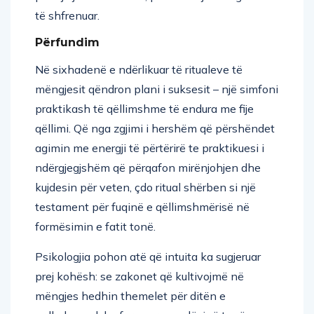
të shfrenuar.
Përfundim
Në sixhadenë e ndërlikuar të ritualeve të
mëngjesit qëndron plani i suksesit – një simfoni
praktikash të qëllimshme të endura me fije
qëllimi. Që nga zgjimi i hershëm që përshëndet
agimin me energji të përtërirë te praktikuesi i
ndërgjegjshëm që përqafon mirënjohjen dhe
kujdesin për veten, çdo ritual shërben si një
testament për fuqinë e qëllimshmërisë në
formësimin e fatit tonë.
Psikologjia pohon atë që intuita ka sugjeruar
prej kohësh: se zakonet që kultivojmë në
mëngjes hedhin themelet për ditën e