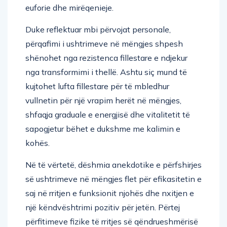
euforie dhe mirëqenieje.
Duke reflektuar mbi përvojat personale,
përqafimi i ushtrimeve në mëngjes shpesh
shënohet nga rezistenca fillestare e ndjekur
nga transformimi i thellë. Ashtu siç mund të
kujtohet lufta fillestare për të mbledhur
vullnetin për një vrapim herët në mëngjes,
shfaqja graduale e energjisë dhe vitalitetit të
sapogjetur bëhet e dukshme me kalimin e
kohës.
Në të vërtetë, dëshmia anekdotike e përfshirjes
së ushtrimeve në mëngjes flet për efikasitetin e
saj në rritjen e funksionit njohës dhe nxitjen e
një këndvështrimi pozitiv për jetën. Përtej
përfitimeve fizike të rritjes së qëndrueshmërisë