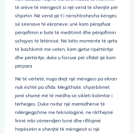
të orëve të mëngjesit si një vend të shenjtë për
shpirtin. Në vend që t’i nënshtrohesha këngës
së sirenave të ekraneve, unë kam përqafuar
përqafimin e butë të meditimit dhe përqafimin
ushqyes të letërsisë. Në këto momente të qeta
të bashkimit me veten, kam gjetur ripërtëritje
dhe përtëritje, duke u forcuar për sfidat që kam
përpara.
Në të vërtetë, rruga drejt një mëngjesi pa ekran
nuk është pa sfida. Megjithatë, shpërblimet
janë shumë më të mëdha se sikleti kalimtar i
tërheqjes. Duke nxitur një marrëdhënie të
ndërgjegjshme me teknologjinë, ne rikthejmë
lirinë mbi vëmendjen tonë dhe rifitojmë
hapësirën e shenjtë të mëngjesit si një