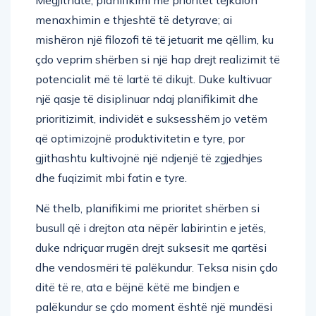
menaxhimin e thjeshtë të detyrave; ai
mishëron një filozofi të të jetuarit me qëllim, ku
çdo veprim shërben si një hap drejt realizimit të
potencialit më të lartë të dikujt. Duke kultivuar
një qasje të disiplinuar ndaj planifikimit dhe
prioritizimit, individët e suksesshëm jo vetëm
që optimizojnë produktivitetin e tyre, por
gjithashtu kultivojnë një ndjenjë të zgjedhjes
dhe fuqizimit mbi fatin e tyre.
Në thelb, planifikimi me prioritet shërben si
busull që i drejton ata nëpër labirintin e jetës,
duke ndriçuar rrugën drejt suksesit me qartësi
dhe vendosmëri të palëkundur. Teksa nisin çdo
ditë të re, ata e bëjnë këtë me bindjen e
palëkundur se çdo moment është një mundësi