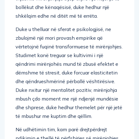
bollëkut dhe kënaqësisë, duke hedhur një
shkëlqim edhe në ditët më të errëta.
Duke u thelluar në sferat e psikologjisë, ne
zbulojmë një mori provash empirike që
vërtetojnë fuqinë transformuese të mirënjohjes.
Studimet kanë treguar se kultivimi i një
qëndrimi mirënjohës mund të zbusë efektet e
dëmshme të stresit, duke forcuar elasticitetin
dhe qëndrueshmërinë përballë vështirësive.
Duke nxitur një mentalitet pozitiv, mirënjohja
mbush çdo moment me një ndjenjë mundësie
dhe shprese, duke hedhur themelet për një jetë
të mbushur me kuptim dhe qëllim.
Në udhëtimin tim, kam parë drejtpërdrejt
ndikimin e thellë të përfshirjes së mirënjohjes