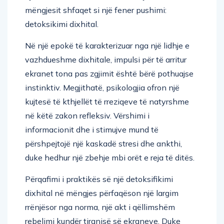
mëngjesit shfaqet si një fener pushimi:
detoksikimi dixhital.
Në një epokë të karakterizuar nga një lidhje e
vazhdueshme dixhitale, impulsi për të arritur
ekranet tona pas zgjimit është bërë pothuajse
instinktiv. Megjithatë, psikologjia ofron një
kujtesë të kthjellët të rreziqeve të natyrshme
në këtë zakon refleksiv. Vërshimi i
informacionit dhe i stimujve mund të
përshpejtojë një kaskadë stresi dhe ankthi,
duke hedhur një zbehje mbi orët e reja të ditës.
Përqafimi i praktikës së një detoksifikimi
dixhital në mëngjes përfaqëson një largim
rrënjësor nga norma, një akt i qëllimshëm
rebelimi kundër tiranisë së ekraneve. Duke