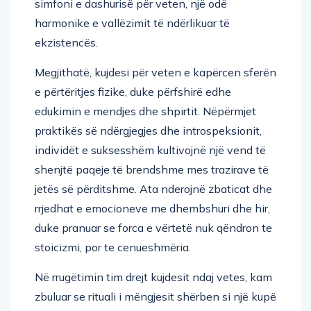
simfoni e dashurisë për veten, një odë
harmonike e vallëzimit të ndërlikuar të
ekzistencës.
Megjithatë, kujdesi për veten e kapërcen sferën
e përtëritjes fizike, duke përfshirë edhe
edukimin e mendjes dhe shpirtit. Nëpërmjet
praktikës së ndërgjegjes dhe introspeksionit,
individët e suksesshëm kultivojnë një vend të
shenjtë paqeje të brendshme mes trazirave të
jetës së përditshme. Ata nderojnë zbaticat dhe
rrjedhat e emocioneve me dhembshuri dhe hir,
duke pranuar se forca e vërtetë nuk qëndron te
stoicizmi, por te cenueshmëria.
Në rrugëtimin tim drejt kujdesit ndaj vetes, kam
zbuluar se rituali i mëngjesit shërben si një kupë