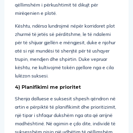
qëllimshëm i përkushtimit të dikujt për
mirëqenien e plotë.
Kështu, ndërsa lundrojmë nëpër korridoret plot
zhurmë të jetës së përditshme, le të ndalemi
për të shijuar gjellën e mëngjesit, duke e njohur
atë si një mundësi të shenjtë për të ushqyer
trupin, mendjen dhe shpirtin. Duke vepruar
kështu, ne kultivojmë tokën pjellore nga e cila
lulëzon suksesi.
4) Planifikimi me prioritet
Shenja dalluese e suksesit shpesh qëndron në
artin e përpiktë të planifikimit dhe prioritizimit,
një tipar i shfaqur dukshëm nga ata që arrijnë
madhështinë. Në agimin e çdo dite, individë të
suksesshëm nisin një udhëtim të qëllimshëm,