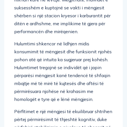
suksesshëm e kuptojnë se vakti i mëngjesit
shërben si një stacion kryesor i karburantit për
ditën e ardhshme, me implikime të gjera për
performancën dhe mirëqenien.
Hulumtimi shkencor në lidhjen midis
konsumimit të mëngjesit dhe funksionit njohës
pohon atë që intuita ka sugjeruar prej kohësh.
Hulumtimet tregojnë se individët që i japin
përparësi mëngjesit kanë tendencë të shfaqin
mbajtje më të mirë të kujtesës dhe aftësi të
përmirësuara njohëse në krahasim me
homologët e tyre që e lënë mëngjesin.
Përfitimet e një mëngjesi të ekuilibruar shtrihen
përtej përmirësimit të thjeshtë kognitiv, duke