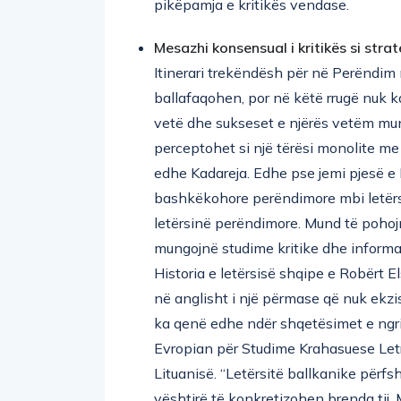
Mesazhi konsensual i kritikës si strat
Itinerari trekëndësh për në Perëndim 
ballafaqohen, por në këtë rrugë nuk ka
vetë dhe sukseset e njërës vetëm mun
perceptohet si një tërësi monolite me
edhe Kadareja. Edhe pse jemi pjesë e
bashkëkohore perëndimore mbi letërs
letërsinë perëndimore. Mund të pohojm
mungojnë studime kritike dhe informa
Historia e letërsisë shqipe e Robërt E
në anglisht i një përmase që nuk ekzis
ka qenë edhe ndër shqetësimet e ngri
Evropian për Studime Krahasuese Letra
Lituanisë. “Letërsitë ballkanike përfs
vështirë të konkretizohen brenda tij.