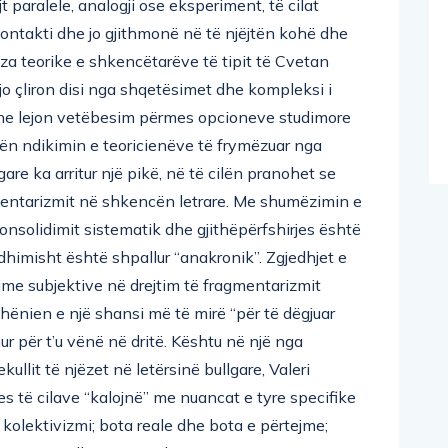
ontakti dhe jo gjithmonë në të njëjtën kohë dhe
aza teorike e shkencëtarëve të tipit të Cvetan
jo çliron disi nga shqetësimet dhe kompleksi i
ke dhe lejon vetëbesim përmes opcioneve studimore
ën ndikimin e teoricienëve të frymëzuar nga
are ka arritur një pikë, në të cilën pranohet se
mentarizmit në shkencën letrare. Me shumëzimin e
onsolidimit sistematik dhe gjithëpërfshirjes është
dhimisht është shpallur “anakronik”. Zgjedhjet e
ime subjektive në drejtim të fragmentarizmit
ënien e një shansi më të mirë “për të dëgjuar
ur për t’u vënë në dritë. Kështu në një nga
llit të njëzet në letërsinë bullgare, Valeri
 të cilave “kalojnë” me nuancat e tyre specifike
 kolektivizmi; bota reale dhe bota e përtejme;
ica; mëmëdheu; gruaja; krijuesi; prijesi; ora. Një