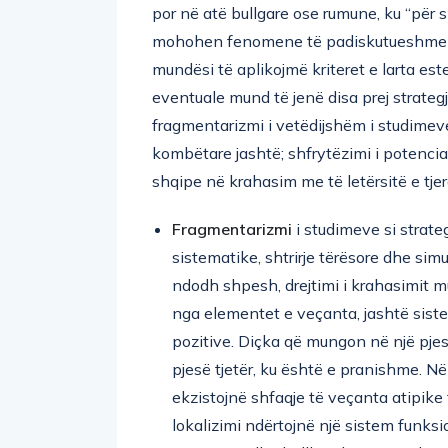
mohohen fenomene të padiskutueshme në
mundësi të aplikojmë kriteret e larta est
eventuale mund të jenë disa prej strategjiv
fragmentarizmi i vetëdijshëm i studimev
kombëtare jashtë; shfrytëzimi i potencial
shqipe në krahasim me të letërsitë e tjer
Fragmentarizmi
i studimeve si strateg
sistematike, shtrirje tërësore dhe sim
ndodh shpesh, drejtimi i krahasimit 
nga elementet e veçanta, jashtë sis
pozitive. Diçka që mungon në një pjes
pjesë tjetër, ku është e pranishme. Në
ekzistojnë shfaqje të veçanta atipike
lokalizimi ndërtojnë një sistem funksio
evropiane dhe ballkanike gjejnë shpejt