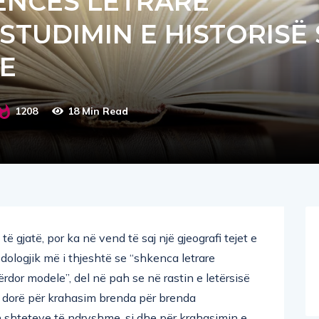
STUDIMIN E HISTORISË 
PE
1208
18 Min Read
ë gjatë, por ka në vend të saj një gjeografi tejet e
dologjik më i thjeshtë se “shkenca letrare
rdor modele”, del në pah se në rastin e letërsisë
p dorë për krahasim brenda për brenda
 shteteve të ndryshme, si dhe për krahasimin e