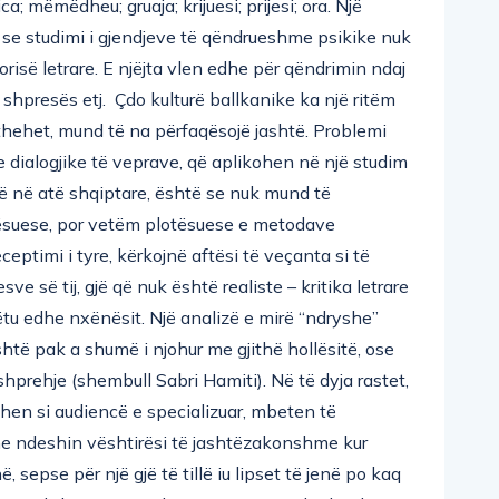
ë se studimi i gjendjeve të qëndrueshme psikike nuk
risë letrare. E njëjta vlen edhe për qëndrimin ndaj
, shpresës etj. Çdo kulturë ballkanike ka një ritëm
ërthehet, mund të na përfaqësojë jashtë. Problemi
e dialogjike të veprave, që aplikohen në një studim
oftë në atë shqiptare, është se nuk mund të
ësuese, por vetëm plotësuese e metodave
eceptimi i tyre, kërkojnë aftësi të veçanta si të
ve së tij, gjë që nuk është realiste – kritika letrare
ëtu edhe nxënësit. Një analizë e mirë “ndryshe”
shtë pak a shumë i njohur me gjithë hollësitë, ose
shprehje (shembull Sabri Hamiti). Në të dyja rastet,
ohen si audiencë e specializuar, mbeten të
dhe ndeshin vështirësi të jashtëzakonshme kur
 sepse për një gjë të tillë iu lipset të jenë po kaq
 të përkthyera të një letërsie në një gjuhë konkrete