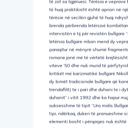
të huaj praktikisht është apriori në n
tërësie në secilën gjuhë të huaj ndrys
brenda përbrenda letërsisë kombëtare
intervistën e tij për revistën bullgare
letërsia bullgare mban mend dy vepra
paraqitur në mënyrë shumë fragmenta
romane janë më të vërtetë krejtësisht të
viteve ’50 dhe nuk mund të përfytyrohe
kritikët më karizmatikë bullgarë Nikol
dy bimët tradicionale bullgare që kanë 
trendafilit) te i pari dhe duhani te i dy
duhanit” i vitit 1992 dhe ka hapur r
suksesshme të tipit “Ura midis Bullgar
tipi, ndërkaq, duken të pranueshme si
elementi bosht i përqasjes nuk është
pikëpamja e kritikës vendase.