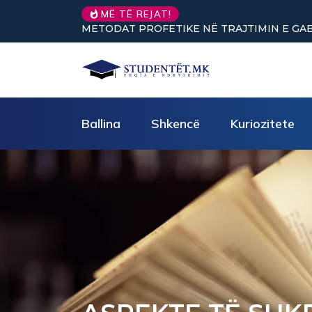
Nuk keni vullnet për të 
MË TË REJAT!
Ballina
Shkencë
Kuriozitete
ASPEKTE TË SHK