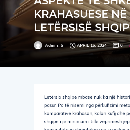
KRAHASUESE NË 
LETËRSISË SHQI
APRIL 15, 2024
0
Admin_S
Letërsia shqipe mbase nuk ka një histori t
pasur. Po të nisemi nga përkufizimi meto
komparative krahason, kalon kufij dhe pë
shqipe një minimum i tillë veprimesh je
komuniteteve shqipfolëse qe iu përkasin