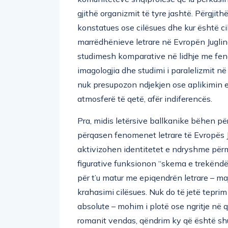
gjithë organizmit të tyre jashtë. Përgjith
konstatues ose cilësues dhe kur është cil
marrëdhënieve letrare në Evropën Juglin
studimesh komparative në lidhje me fenom
imagologjia dhe studimi i paralelizmit n
nuk presupozon ndjekjen ose aplikimin e
atmosferë të qetë, afër indiferencës.
Pra, midis letërsive ballkanike bëhen p
përqasen fenomenet letrare të Evropës 
aktivizohen identitetet e ndryshme pë
figurative funksionon “skema e trekëndës
për t’u matur me epiqendrën letrare – ma
krahasimi cilësues. Nuk do të jetë tepr
absolute – mohim i plotë ose ngritje në q
romanit vendas, qëndrim ky që është shu
por në atë bullgare ose rumune, ku “për s