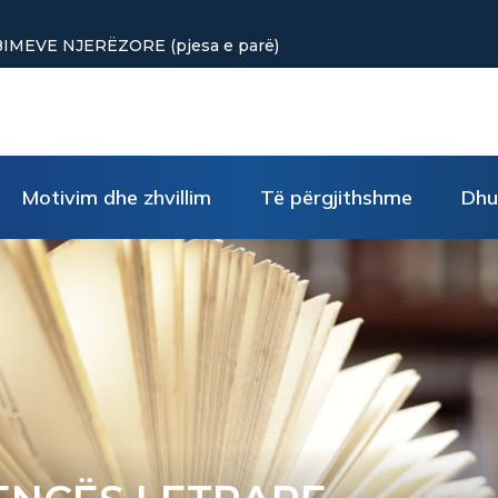
punuar? Tre truke të vogla rikthejnë energjinë
Motivim dhe zhvillim
Të përgjithshme
Dhu
ENCËS LETRARE