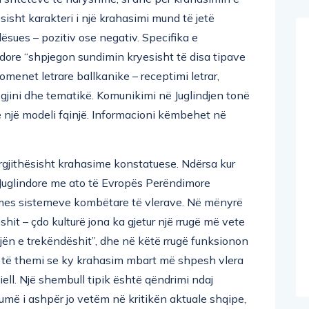
ësisht karakteri i një krahasimi mund të jetë
ësues – pozitiv ose negativ. Specifika e
dore “shpjegon sundimin kryesisht të disa tipave
enet letrare ballkanike – receptimi letrar,
ë gjini dhe tematikë. Komunikimi në Juglindjen tonë
 një modeli fqinjë. Informacioni këmbehet në
ërgjithësisht krahasime konstatuese. Ndërsa kur
Juglindore me ato të Evropës Perëndimore
rmes sistemeve kombëtare të vlerave. Në mënyrë
hit – çdo kulturë jona ka gjetur një rrugë më vete
jën e trekëndëshit”, dhe në këtë rrugë funksionon
im të themi se ky krahasim mbart më shpesh vlera
iell. Një shembull tipik është qëndrimi ndaj
më i ashpër jo vetëm në kritikën aktuale shqipe,
hkak të aplikimit të kritereve të larta shpesh