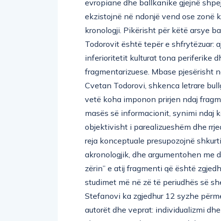
ekzistojnë në ndonjë vend ose zonë k
kronologji. Pikërisht për këtë arsye b
Todorovit është tepër e shfrytëzuar: a
inferioritetit kulturat tona periferi
fragmentarizuese. Mbase pjesërisht n
Cvetan Todorovi, shkenca letrare bullg
vetë koha imponon prirjen ndaj frag
masës së informacionit, synimi ndaj k
objektivisht i parealizueshëm dhe rrje
reja konceptuale presupozojnë shkurt
akronologjik, dhe argumentohen me dh
zërin” e atij fragmenti që është zgjedh
studimet më në zë të periudhës së sheku
Stefanovi ka zgjedhur 12 syzhe përmes
autorët dhe veprat: individualizmi dhe
shpirti; nata e dita; vuajtja; vdekja; ngr