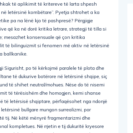
 letërsinë kombëtare”. Pyetja shtrohet a ka
etike pa na lënë kjo të pashpresë? Përgjigje
e që ka në dorë kritika letrare, strategji të tilla si
e; mesazhet konsensuale që çon kritika
it të bilinguizmit si fenomen më aktiv në letërsinë
a ballkanike.
ji Sigurisht, po të kërkojmë paralele të plota dhe
ultane të dukurive botërore në letërsinë shqipe, siç
mund të shihet neutral/mohues. Nëse do të nisemi
temit të tërësishëm dhe homogjen, kemi shanse
ë të letërsisë shqiptare, përfaqësohet nga ndonjë
 letërsinë bullgare mungon surrealizmi, por
 të tij. Në këtë mënyrë fragmentarizmi dhe
nal kompletues. Në rrjetin e tij dukuritë kryesore
 paralele, analogji ose eksperiment, të cilat