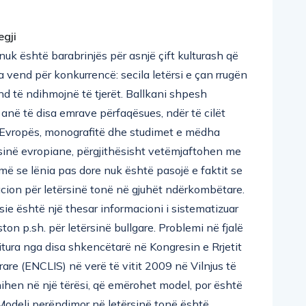
egji
nuk është barabrinjës për asnjë çift kulturash që
 vend për konkurrencë: secila letërsi e çan rrugën
d të ndihmojnë të tjerët. Ballkani shpesh
 anë të disa emrave përfaqësues, ndër të cilët
 Evropës, monografitë dhe studimet e mëdha
inë evropiane, përgjithësisht vetëmjaftohen me
ë se lënia pas dore nuk është pasojë e faktit se
cion për letërsinë tonë në gjuhët ndërkombëtare.
lsie është një thesar informacioni i sistematizuar
ton p.sh. për letërsinë bullgare. Problemi në fjalë
tura nga disa shkencëtarë në Kongresin e Rrjetit
re (ENCLIS) në verë të vitit 2009 në Vilnjus të
hihen në një tërësi, që emërohet model, por është
 Modeli perëndimor në letërsinë tonë është