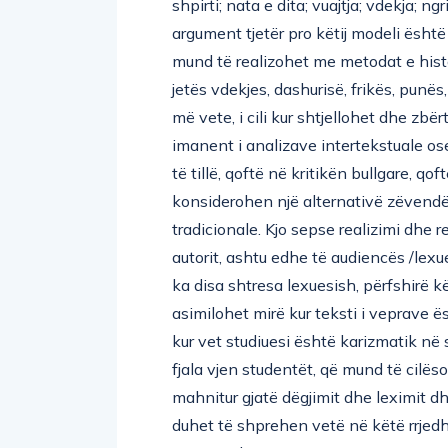
argument tjetër pro këtij modeli ësht
mund të realizohet me metodat e histo
jetës vdekjes, dashurisë, frikës, punës
më vete, i cili kur shtjellohet dhe zb
imanent i analizave intertekstuale os
të tillë, qoftë në kritikën bullgare, q
konsiderohen një alternativë zëvend
tradicionale. Kjo sepse realizimi dhe r
autorit, ashtu edhe të audiencës /lexues
ka disa shtresa lexuesish, përfshirë k
asimilohet mirë kur teksti i veprave ë
kur vet studiuesi është karizmatik në 
fjala vjen studentët, që mund të cilës
mahnitur gjatë dëgjimit dhe leximit 
duhet të shprehen vetë në këtë rrjedhë,
të zot sa ligjëruesi. Tërësia e veprave