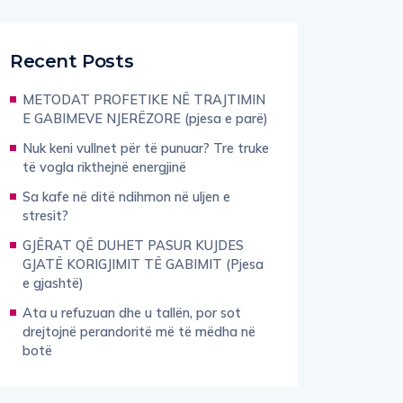
Recent Posts
METODAT PROFETIKE NË TRAJTIMIN
E GABIMEVE NJERËZORE (pjesa e parë)
Nuk keni vullnet për të punuar? Tre truke
të vogla rikthejnë energjinë
Sa kafe në ditë ndihmon në uljen e
stresit?
GJËRAT QË DUHET PASUR KUJDES
GJATË KORIGJIMIT TË GABIMIT (Pjesa
e gjashtë)
Ata u refuzuan dhe u tallën, por sot
drejtojnë perandoritë më të mëdha në
botë