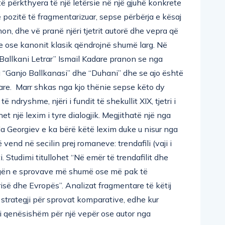
jë pozitë të fragmentarizuar, sepse përbërja e kësaj
hon, dhe vë pranë njëri tjetrit autorë dhe vepra që
 ose kanonit klasik qëndrojnë shumë larg. Në
 “Ballkani Letrar” Ismail Kadare pranon se nga
 “Ganjo Ballkanasi” dhe “Duhani” dhe se ajo është
re. Marr shkas nga kjo thënie sepse këto dy
 ndryshme, njëri i fundit të shekullit XIX, tjetri i
t një lexim i tyre dialogjik. Megjithatë një nga
la Georgiev e ka bërë këtë lexim duke u nisur nga
vend në secilin prej romaneve: trendafili (vaji i
ti. Studimi titullohet “Në emër të trendafilit dhe
rugën e sprovave më shumë ose më pak të
isë dhe Evropës”. Analizat fragmentare të këtij
 strategji për sprovat komparative, edhe kur
 i qenësishëm për një vepër ose autor nga