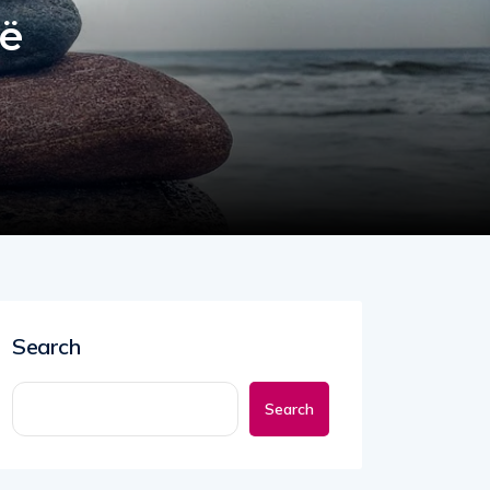
të
Search
Search