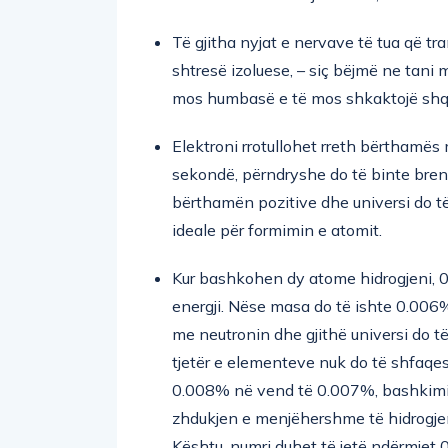
Të gjitha nyjat e nervave të tua që tr
shtresë izoluese, – siç bëjmë ne tani m
mos humbasë e të mos shkaktojë shq
Elektroni rrotullohet rreth bërthamës 
sekondë, përndryshe do të binte bren
bërthamën pozitive dhe universi do të 
ideale për formimin e atomit.
Kur bashkohen dy atome hidrogjeni, 
energji. Nëse masa do të ishte 0.006
me neutronin dhe gjithë universi do t
tjetër e elementeve nuk do të shfaqes
0.008% në vend të 0.007%, bashkimi d
zhdukjen e menjëhershme të hidrogjeni
Kështu, numri duhet të jetë ndërmje