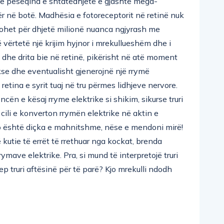
 me pesëqind e shtatëdhjetë e gjashtë mega-
ër në botë. Madhësia e fotoreceptorit në retinë nuk
çohet për dhjetë milionë nuanca ngjyrash me
ërtetë një krijim hyjnor i mrekullueshëm dhe i
 dhe drita bie në retinë, pikërisht në atë moment
e dhe eventualisht gjenerojnë një rrymë
retina e syrit tuaj në tru përmes lidhjeve nervore.
encën e kësaj rryme elektrike si shikim, sikurse truri
 i cili e konverton rrymën elektrike në aktin e
Kjo është diçka e mahnitshme, nëse e mendoni mirë!
 kutie të errët të rrethuar nga kockat, brenda
rymave elektrike. Pra, si mund të interpretojë truri
 jep truri aftësinë për të parë? Kjo mrekulli ndodh