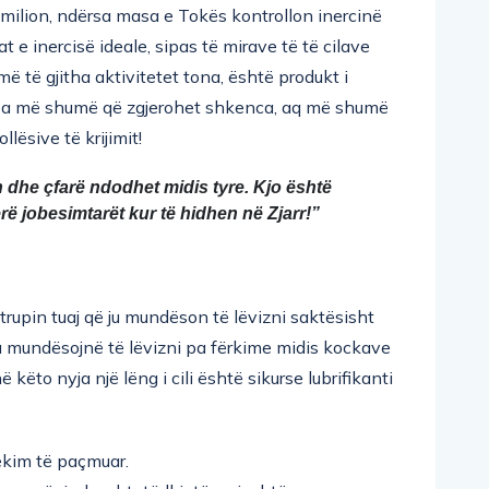
 milion, ndërsa masa e Tokës kontrollon inercinë
 e inercisë ideale, sipas të mirave të të cilave
ë të gjitha aktivitetet tona, është produkt i
si. Sa më shumë që zgjerohet shkenca, aq më shumë
lësive të krijimit!
n dhe çfarë ndodhet midis tyre. Kjo është 
ë jobesimtarët kur të hidhen në Zjarr!” 
rupin tuaj që ju mundëson të lëvizni saktësisht
u mundësojnë të lëvizni pa fërkime midis kockave
 këto nyja një lëng i cili është sikurse lubrifikanti
bekim të paçmuar.