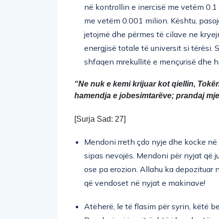
në kontrollin e inercisë me vetëm 0.1
me vetëm 0.001 milion. Kështu, pasojat
jetojmë dhe përmes të cilave ne kryejm
energjisë totale të universit si tërë
shfaqen mrekullitë e mençurisë dhe hol
“Ne nuk e kemi krijuar kot qiellin, Tokë
hamendja e jobesimtarëve; prandaj mjer
[Surja Sad: 27]
Mendoni rreth çdo nyje dhe kocke në t
sipas nevojës. Mendoni për nyjat që j
ose pa erozion. Allahu ka depozituar në
që vendoset në nyjat e makinave!
Atëherë, le të flasim për syrin, këtë 