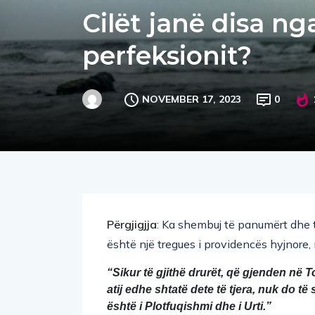
Cilët janë disa n
perfeksionit?
NOVEMBER 17, 2023
0
Përgjigjja
: Ka shembuj të panumërt dhe t
është një tregues i providencës hyjnore, n
“Sikur të gjithë drurët, që gjenden në To
atij edhe shtatë dete të tjera, nuk do të 
është i Plotfuqishmi dhe i Urti.” 