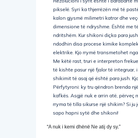
Rezolucioni i syrit është i barabartë
pikselë. Syri ka thjerrëzën më të past
kalon gjysmë milimetri katror dhe ve
dimensione të ndryshme. Është me të v
ndritshëm. Kur shikoni diçka para jush
ndodhin disa procese kimike kompleks
elektrike. Kjo rrymë transmetohet nga 
Me këtë rast, truri e interpreton freku
të kishte pasur një fjalor të integruar,
shikimit të asaj që është para jush. 
Përfytyroni: ky tru qëndron brenda një
kafkës. Asgjë nuk e arrin atë, përveç r
rryma të tilla sikurse një shikim? Si ju
sapo hapni sytë dhe shikoni!
“A nuk i kemi dhënë Ne atij dy sy.” 
