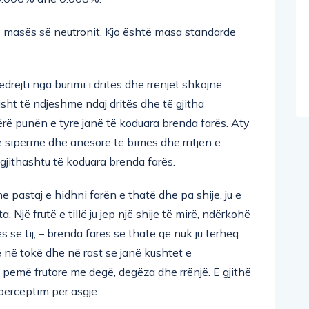
 masës së neutronit. Kjo është masa standarde
ëdrejti nga burimi i dritës dhe rrënjët shkojnë
sht të ndjeshme ndaj dritës dhe të gjitha
ërë punën e tyre janë të koduara brenda farës. Aty
 e sipërme dhe anësore të bimës dhe rritjen e
gjithashtu të koduara brenda farës.
e pastaj e hidhni farën e thatë dhe pa shije, ju e
ta. Një frutë e tillë ju jep një shije të mirë, ndërkohë
tës së tij, – brenda farës së thatë që nuk ju tërheq
ë në tokë dhe në rast se janë kushtet e
ë pemë frutore me degë, degëza dhe rrënjë. E gjithë
perceptim për asgjë.