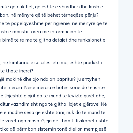
rutë që nuk flet, që është e shurdhër dhe kush e
rmban, në mënyrë që të bëhet tërheqëse për ju?
he të papëlqyeshme për ngrënie, në mënyrë që të
Kush e mbushi farën me informacion të
ë bimë të re me të gjitha detajet dhe funksionet e
 në lumturinë e së cilës jetojmë, është produkt i
të thotë inerci?
 një makinë dhe ajo ndalon papritur? Ju shtyheni
htë inercia. Nëse inercia e botës sonë do të ishte
 thjeshtë e ajrit do të mund të lëvizte gurët dhe,
oditur vazhdimisht nga të gjitha llojet e gjërave! Në
 më e madhe sesa që është tani, nuk do të mund të
le varet nga masa. Gjëja që i habiti fizikanët është
ika që përmban sistemin tonë diellor, merr pjesë