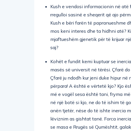
Kush e vendosi informacionin në atë f
rregulloi sasinë e sheqerit që ajo pë
Kush e bëri farën të papranueshme d
mos keni interes dhe ta hidhni atë? 
mjaftueshëm gjenetik për të krijuar nj
saj?
Kohët e fundit kemi kuptuar se inercia,
masës së universit në tërësi. Çfarë do 
Çfarë ju ndodh kur jeni duke hipur në
përpara! A është e vërtetë kjo? Kjo ës
më e vogël sesa është tani, fryma më e
në një botë si kjo, ne do të ishim të g
anën tjetër, nëse do të ishte inercia
lëviznim as gishtat tanë. Forca inercia
se masa e Rrugës së Qumështit, galakt