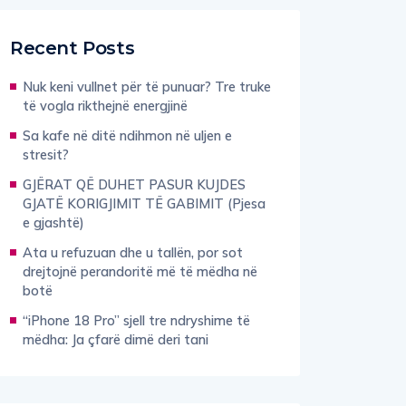
Recent Posts
Nuk keni vullnet për të punuar? Tre truke
të vogla rikthejnë energjinë
Sa kafe në ditë ndihmon në uljen e
stresit?
GJËRAT QË DUHET PASUR KUJDES
GJATË KORIGJIMIT TË GABIMIT (Pjesa
e gjashtë)
Ata u refuzuan dhe u tallën, por sot
drejtojnë perandoritë më të mëdha në
botë
“iPhone 18 Pro” sjell tre ndryshime të
mëdha: Ja çfarë dimë deri tani