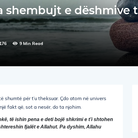
ga shembujt e dëshmive 
176
9 Min Read
ë shumtë për t’u theksuar. Çdo atom në univers
jë fakt që, sot a nesër, do ta njohim.
kë, të ishin pena e deti bojë shkrimi e t’i shtohen 
shtereshin fjalët e Allahut. Pa dyshim, Allahu 