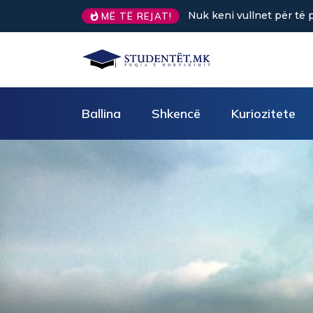
Sa kafe në ditë ndihmon 
MË TË REJAT!
Ballina
Shkencë
Kuriozitete