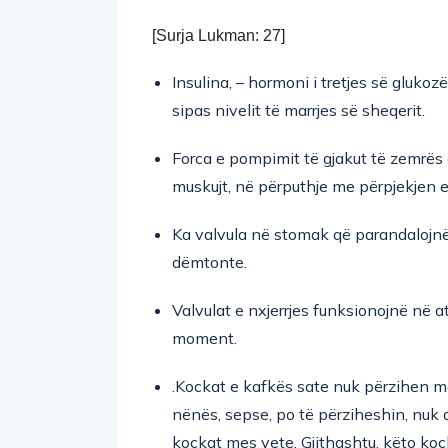
[Surja Lukman: 27] 
Insulina, – hormoni i tretjes së gluko
sipas nivelit të marrjes së sheqerit.
Forca e pompimit të gjakut të zemrës
muskujt, në përputhje me përpjekjen e
Ka valvula në stomak që parandalojnë q
dëmtonte.
Valvulat e nxjerrjes funksionojnë në 
moment.
.Kockat e kafkës sate nuk përzihen me
nënës, sepse, po të përziheshin, nuk d
kockat mes vete. Gjithashtu, këto kocka 