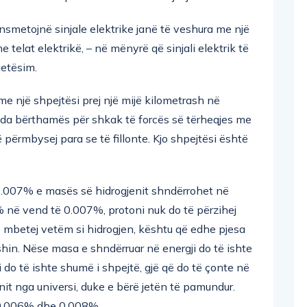
ansmetojnë sinjale elektrike janë të veshura me një
e telat elektrikë, – në mënyrë që sinjali elektrik të
etësim.
me një shpejtësi prej një mijë kilometrash në
da bërthamës për shkak të forcës së tërheqjes me
përmbysej para se të fillonte. Kjo shpejtësi është
0.007% e masës së hidrogjenit shndërrohet në
% në vend të 0.007%, protoni nuk do të përzihej
ë mbetej vetëm si hidrogjen, kështu që edhe pjesa
hin. Nëse masa e shndërruar në energji do të ishte
o të ishte shumë i shpejtë, gjë që do të çonte në
t nga universi, duke e bërë jetën të pamundur.
t 0.006% dhe 0.008%.