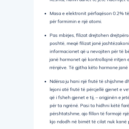
Masa e elektronit përfaqëson 0.2% të
për formimin e një atomi.
Pas mbirjes, filizat drejtohen drejtpërs
poshtë, meqë filizat janë jashtëzakoni
informacionet që u nevojiten për të b
janë hormonet që kontrollojnë rritjen
rrënjëve. Të gjitha këto hormone janë 
Ndërsa ju hani një frutë të shijshme dh
lejoni atë frutë të përcjellë gjenet e ve
që i fsheh gjenet e tij, – origjinën e je
për ta ngrënë. Pasi ta hidhni këtë far
përshtatshme, ajo fillon të formojë nj
kjo ndodh në bimët të cilat nuk kanë 