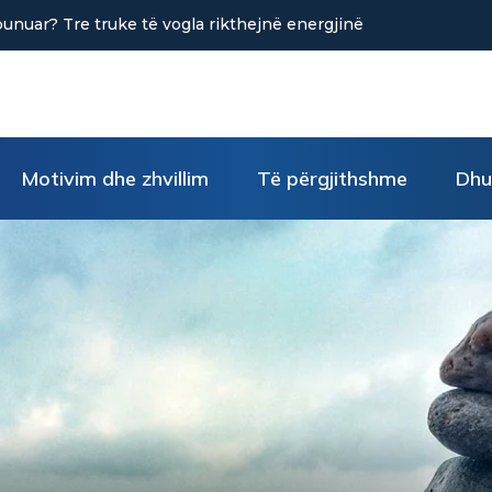
në uljen e stresit?
Motivim dhe zhvillim
Të përgjithshme
Dhu