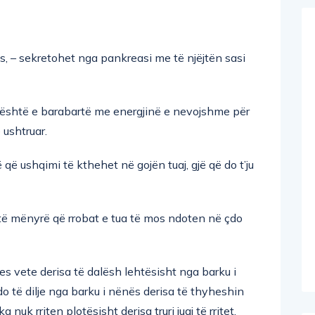
zës, – sekretohet nga pankreasi me të njëjtën sasi
 është e barabartë me energjinë e nevojshme për
 ushtruar.
ë ushqimi të kthehet në gojën tuaj, gjë që do t’ju
atë mënyrë që rrobat e tua të mos ndoten në çdo
s vete derisa të dalësh lehtësisht nga barku i
o të dilje nga barku i nënës derisa të thyheshin
nuk rriten plotësisht derisa truri juaj të rritet.