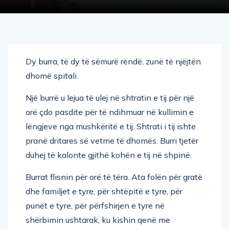
Dy burra, të dy të sëmurë rëndë, zunë të njëjtën
dhomë spitali.
Një burrë u lejua të ulej në shtratin e tij për një
orë çdo pasdite për të ndihmuar në kullimin e
lëngjeve nga mushkëritë e tij. Shtrati i tij ishte
pranë dritares së vetme të dhomës. Burri tjetër
duhej të kalonte gjithë kohën e tij në shpinë.
Burrat flisnin për orë të tëra. Ata folën për gratë
dhe familjet e tyre, për shtëpitë e tyre, për
punët e tyre, për përfshirjen e tyre në
shërbimin ushtarak, ku kishin qenë me