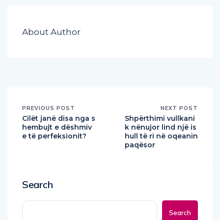
About Author
PREVIOUS POST
NEXT POST
Cilët janë disa nga s
Shpërthimi vullkani
hembujt e dëshmiv
k nënujor lind një is
e të perfeksionit?
hull të ri në oqeanin
paqësor
Search
Search