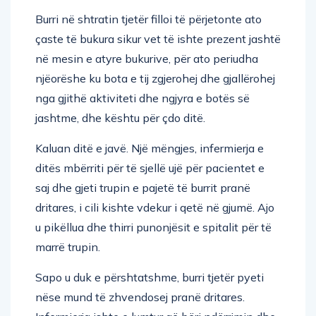
Burri në shtratin tjetër filloi të përjetonte ato
çaste të bukura sikur vet të ishte prezent jashtë
në mesin e atyre bukurive, për ato periudha
njëorëshe ku bota e tij zgjerohej dhe gjallërohej
nga gjithë aktiviteti dhe ngjyra e botës së
jashtme, dhe kështu për çdo ditë.
Kaluan ditë e javë. Një mëngjes, infermierja e
ditës mbërriti për të sjellë ujë për pacientet e
saj dhe gjeti trupin e pajetë të burrit pranë
dritares, i cili kishte vdekur i qetë në gjumë. Ajo
u pikëllua dhe thirri punonjësit e spitalit për të
marrë trupin.
Sapo u duk e përshtatshme, burri tjetër pyeti
nëse mund të zhvendosej pranë dritares.