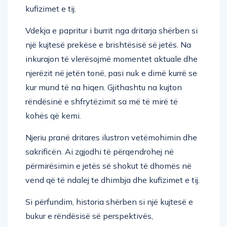
kufizimet e tij.
Vdekja e papritur i burrit nga dritarja shërben si
një kujtesë prekëse e brishtësisë së jetës. Na
inkurajon të vlerësojmë momentet aktuale dhe
njerëzit në jetën tonë, pasi nuk e dimë kurrë se
kur mund të na hiqen. Gjithashtu na kujton
rëndësinë e shfrytëzimit sa më të mirë të
kohës që kemi.
Njeriu pranë dritares ilustron vetëmohimin dhe
sakrificën. Ai zgjodhi të përqendrohej në
përmirësimin e jetës së shokut të dhomës në
vend që të ndalej te dhimbja dhe kufizimet e tij.
Si përfundim, historia shërben si një kujtesë e
bukur e rëndësisë së perspektivës,