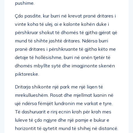
pushime.
Çdo pasdite, kur burri në krevat pranë dritares i
vinte koha të ulej, ai e kalonte kohën duke i
përshkruar shokut të dhomës të gjitha gjërat që
mund të shihte jashtë dritares. Ndërsa burri
pranë dritares i përshkruante të gjitha këto me
detaje të hollësishme, burri në anën tjetër të
dhomës mbyllte sytë dhe imagjinonte skenën
piktoreske.
Dritarja shikonte një park me një liqen të
mrekullueshëm. Rosat dhe mjellmat luanin në
ujë ndërsa fëmijët lundronin me varkat e tyre.
Të dashuruarit e rinj ecnin krah për krah mes
luleve të çdo ngjyre dhe një pamje e bukur e
horizontit të qytetit mund të shihej në distancë.