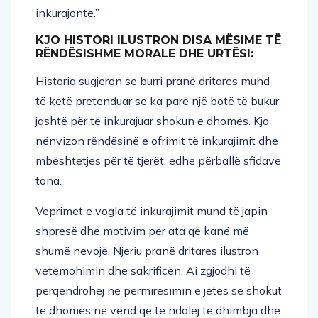
inkurajonte.”
KJO HISTORI ILUSTRON DISA MËSIME TË
RËNDËSISHME MORALE DHE URTËSI:
Historia sugjeron se burri pranë dritares mund
të ketë pretenduar se ka parë një botë të bukur
jashtë për të inkurajuar shokun e dhomës. Kjo
nënvizon rëndësinë e ofrimit të inkurajimit dhe
mbështetjes për të tjerët, edhe përballë sfidave
tona.
Veprimet e vogla të inkurajimit mund të japin
shpresë dhe motivim për ata që kanë më
shumë nevojë. Njeriu pranë dritares ilustron
vetëmohimin dhe sakrificën. Ai zgjodhi të
përqendrohej në përmirësimin e jetës së shokut
të dhomës në vend që të ndalej te dhimbja dhe