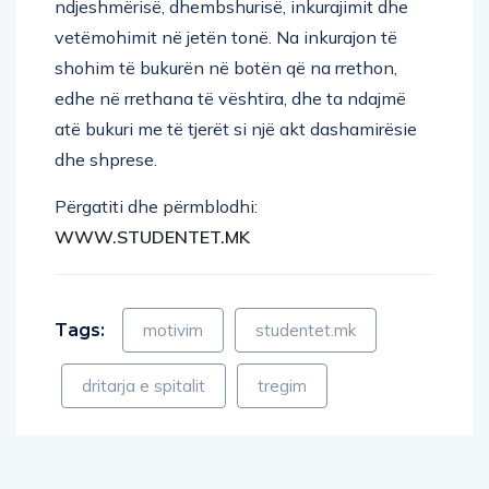
ndjeshmërisë, dhembshurisë, inkurajimit dhe
vetëmohimit në jetën tonë. Na inkurajon të
shohim të bukurën në botën që na rrethon,
edhe në rrethana të vështira, dhe ta ndajmë
atë bukuri me të tjerët si një akt dashamirësie
dhe shprese.
Përgatiti dhe përmblodhi:
WWW.STUDENTET.MK
Tags:
motivim
studentet.mk
dritarja e spitalit
tregim