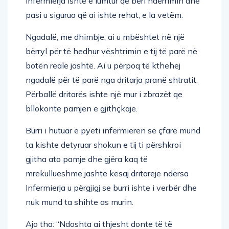
Infermierja ishte e lumtur që bëri ndërrimin dhe
pasi u sigurua që ai ishte rehat, e la vetëm.
Ngadalë, me dhimbje, ai u mbështet në një
bërryl për të hedhur vështrimin e tij të parë në
botën reale jashtë. Ai u përpoq të kthehej
ngadalë për të parë nga dritarja pranë shtratit.
Përballë dritarës ishte një mur i zbrazët qe
bllokonte pamjen e gjithçkaje.
Burri i hutuar e pyeti infermieren se çfarë mund
ta kishte detyruar shokun e tij ti përshkroi
gjitha ato pamje dhe gjëra kaq të
mrekullueshme jashtë kësaj dritareje ndërsa
Infermierja u përgjigj se burri ishte i verbër dhe
nuk mund ta shihte as murin.
Ajo tha: “Ndoshta ai thjesht donte të të