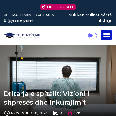
MË TË REJAT!
Nuk keni vullnet për të punuar? Tre truke të vogla
rikthejnë energjinë
Dritarja e spitalit: Vizioni i
shpresës dhe inkurajimit
NOVEMBER 18, 2023
0
178