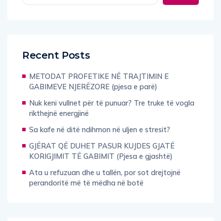
Recent Posts
METODAT PROFETIKE NË TRAJTIMIN E
GABIMEVE NJERËZORE (pjesa e parë)
Nuk keni vullnet për të punuar? Tre truke të vogla
rikthejnë energjinë
Sa kafe në ditë ndihmon në uljen e stresit?
GJËRAT QË DUHET PASUR KUJDES GJATË
KORIGJIMIT TË GABIMIT (Pjesa e gjashtë)
Ata u refuzuan dhe u tallën, por sot drejtojnë
perandoritë më të mëdha në botë