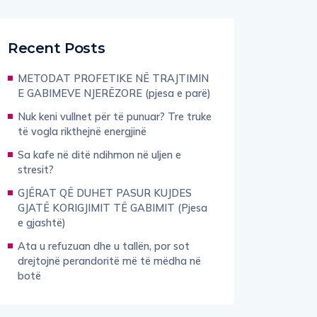
Recent Posts
METODAT PROFETIKE NË TRAJTIMIN
E GABIMEVE NJERËZORE (pjesa e parë)
Nuk keni vullnet për të punuar? Tre truke
të vogla rikthejnë energjinë
Sa kafe në ditë ndihmon në uljen e
stresit?
GJËRAT QË DUHET PASUR KUJDES
GJATË KORIGJIMIT TË GABIMIT (Pjesa
e gjashtë)
Ata u refuzuan dhe u tallën, por sot
drejtojnë perandoritë më të mëdha në
botë