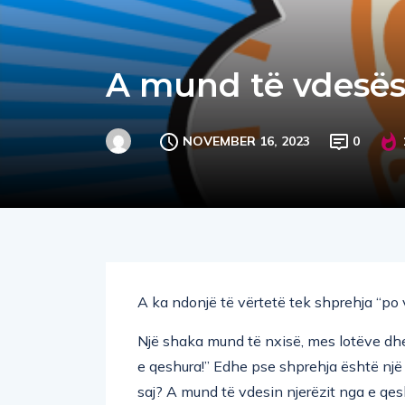
A mund të vdesës
NOVEMBER 16, 2023
0
A ka ndonjë të vërtetë tek shprehja “po
Një shaka mund të nxisë, mes lotëve dhe
e qeshura!” Edhe pse shprehja është një
saj? A mund të vdesin njerëzit nga e qe