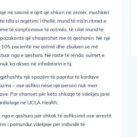
kojë në sasinë e ajrit që shkon në zemër, mushkëri
 tilla si argëtimi i thellë, mund të rrisin ritmet e
ime të simptomave të astmës, të cilat mund të
 pazakontë që shoqërohet me të qeshurën. Në një
uan 105 pacientë me astmë dhe zbuluan se më
uar nga e qeshura. Në raste të rënda, sulmet e
uk ka akses në inhalatorin e tij.
gjithashtu një spazëm të papritur të kordave
spazma – ose asfiksi nëse një person nuk merr
ave. Por shanset për këto shkaqe të vdekjes janë
kardiologe në UCLA Health.
 nga e qeshura për shkak të asfiksimit ose arrestit
hëm i pamundur vdekjeje për individë të