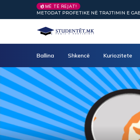
Nuk keni vullnet për të 
MË TË REJAT!
Ballina
Shkencë
Kuriozitete