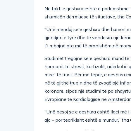
Në fakt, e qeshura është e padëmshme –
shumicën dërrmuese të situatave, tha C
“Unë mendoj se e qeshura dhe humori mu
gjendjen e tyre dhe të vendosin një kën
t’i mbajnë ata më të pranishëm në moment
Studimet tregojnë se e qeshura mund të 
hormonit të stresit, kortizolit, ndërkohë q
mirë” të trurit. Për më tepër, e qeshura m
në të gjithë trupin dhe të zvogëlojë inf
koronare, sipas një studimi të pa shqyr
Evropiane të Kardiologjisë në Amsterda
“Unë besoj se e qeshura është ilaçi më 
ajo – por teorikisht është e mundur,” tha
Përgatiti dhe përmblodhi: