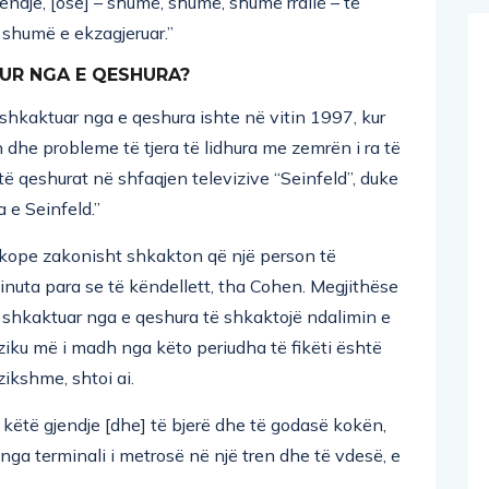
 shumë e ekzagjeruar.”
KUR NGA E QESHURA?
 shkaktuar nga e qeshura ishte në vitin 1997, kur
dhe probleme të tjera të lidhura me zemrën i ra të
të qeshurat në shfaqjen televizive “Seinfeld”, duke
 e Seinfeld.”
sinkope zakonisht shkakton që një person të
uta para se të këndellett, tha Cohen. Megjithëse
 shkaktuar nga e qeshura të shkaktojë ndalimin e
ziku më i madh nga këto periudha të fikëti është
zikshme, shtoi ai.
këtë gjendje [dhe] të bjerë dhe të godasë kokën,
ë nga terminali i metrosë në një tren dhe të vdesë, e