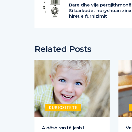
Bare dhe vija përgjithmonë
Si barkodet ndryshuan zinx
hirët e furnizimit
Related Posts
KURIOZITETE
he të
A dëshiron të jesh i
Ve
lumtur? Parashtroja
të