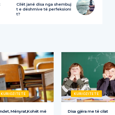
:
Cilët janë disa nga shembuj
t e dëshmive të perfeksioni
t?
KURIOZITETE
KURIOZITETE
ndet, Mënyrat,Kohët më
Disa gjëra me të cilat
 mira për të
shërohet mërzia