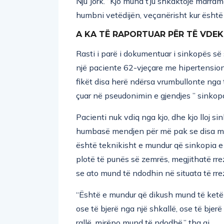
humbni vetëdijën, veçanërisht kur është
A KA TË RAPORTUAR PËR TË VDE
Rasti i parë i dokumentuar i sinkopës së
një paciente 62-vjeçare me hipertension 
fikët disa herë ndërsa vrumbullonte nga 
çuar në pseudonimin e gjendjes ” sinkopa
Pacienti nuk vdiq nga kjo, dhe kjo lloj 
humbasë mendjen për më pak se disa min
është teknikisht e mundur që sinkopia e
plotë të punës së zemrës, megjithatë rre
se ato mund të ndodhin në situata të rre
“Është e mundur që dikush mund të ketë 
ose të bjerë nga një shkallë, ose të bjer
rallë, mirëpo mund të ndodhë.” tha ai,