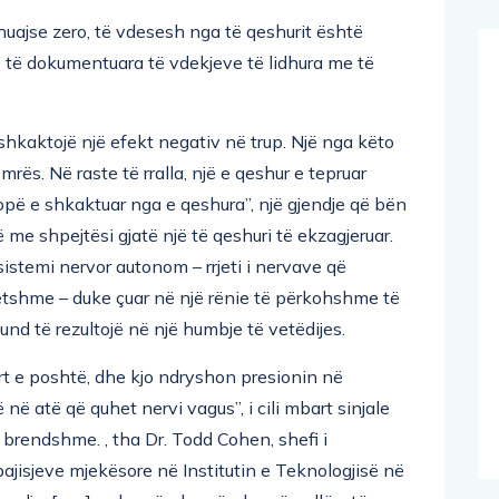
huajse zero, të vdesesh nga të qeshurit është
e të dokumentuara të vdekjeve të lidhura me të
hkaktojë një efekt negativ në trup. Një nga këto
s. Në raste të rralla, një e qeshur e tepruar
opë e shkaktuar nga e qeshura”, një gjendje që bën
rë me shpejtësi gjatë një të qeshuri të ekzagjeruar.
sistemi nervor autonom – rrjeti i nervave që
lnetshme – duke çuar në një rënie të përkohshme të
mund të rezultojë në një humbje të vetëdijes.
lart e poshtë, dhe kjo ndryshon presionin në
në atë që quhet nervi vagus”, i cili mbart sinjale
 brendshme. , tha Dr. Todd Cohen, shefi i
 pajisjeve mjekësore në Institutin e Teknologjisë në
endje, [ose] – shumë, shumë, shumë rrallë – të