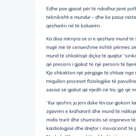
Edhe pse gjasat për të ndodhur janë pot
teknikisht e mundur – dhe ka pasur rast
qeshurën në të kaluarën.
Ka disa mënyra se si e qeshura mund të s
rrugë më të cenueshme është përmes zemrë
mund të shkaktojë diçka të quajtur “sink
që presioni i gjakut të një personi të bje
Kjo shkakton një përgjigje të shtuar nga 
rregullon proceset fiziologjike të pavul
sasisë së gjakut që rrjedh në tru, gjë që 
“Kur qeshni, ju jeni duke lëvizur gjoksin 
zgavrën e kraharorit dhe mund të ndikojë 
midis trurit dhe shumicës së organeve të
kardiologjisë dhe drejtor i inovacionit të
Nju Jork. “Kjo mund t’ju shkaktojë marram