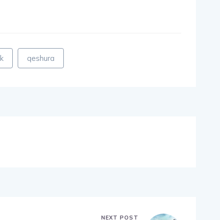
k
qeshura
NEXT POST