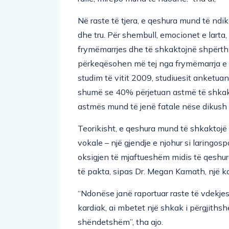
Në raste të tjera, e qeshura mund të ndi
dhe tru. Për shembull, emocionet e larta, të
frymëmarrjes dhe të shkaktojnë shpërth
përkeqësohen më tej nga frymëmarrja e
studim të vitit 2009, studiuesit anket
shumë se 40% përjetuan astmë të shkakt
astmës mund të jenë fatale nëse dikush n
Teorikisht, e qeshura mund të shkaktojë 
vokale – një gjendje e njohur si laringo
oksigjen të mjaftueshëm midis të qeshur
të pakta, sipas Dr. Megan Kamath, një 
“Ndonëse janë raportuar raste të vdekjes
kardiak, ai mbetet një shkak i përgjiths
shëndetshëm”, tha ajo.