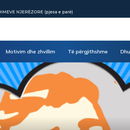
punuar? Tre truke të vogla rikthejnë energjinë
Motivim dhe zhvillim
Të përgjithshme
Dhu