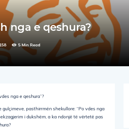
h nga e qeshura?
158
5 Min Read
 vdes nga e qeshura”?
 gulçimeve, pasthirrmën shekullore: “Po vdes nga
 ekzagjerim i dukshëm, a ka ndonjë të vërtetë pas
shura?