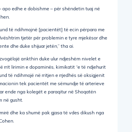
 apo edhe e dobishme – për shëndetin tuaj në
ohen.
nd të ndihmojnë [pacientët] të ecin përpara me
dvështrim tjetër për problemin e tyre mjekësor dhe
e dhe duke shijuar jetën,” tha ai.
zvogëlojë ankthin duke ulur ndjeshëm nivelet e
ë rrit lirimin e dopaminës, kimikatit “e të ndjehurit
und të ndihmojë në rritjen e rrjedhës së oksigjenit
lamacionin tek pacientët me sëmundje të arterieve
tuar ende nga kolegët e paraqitur në Shoqatën
m në gusht.
i mirë dhe ka shumë pak gjasa të vdes dikush nga
 Cohen.