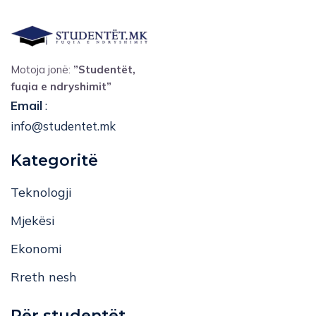
Motoja jonë:
”Studentët,
fuqia e ndryshimit”
Email
:
info@studentet.mk
Kategoritë
Teknologji
Mjekësi
Ekonomi
Rreth nesh
Për studentët