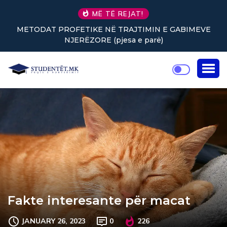
MË TË REJAT!
JTIMIN E GABIMEVE
Nuk keni vullnet për të punuar? Tr
 e parë)
rikthejnë energjin
Fakte interesante për macat
JANUARY 26, 2023
0
226