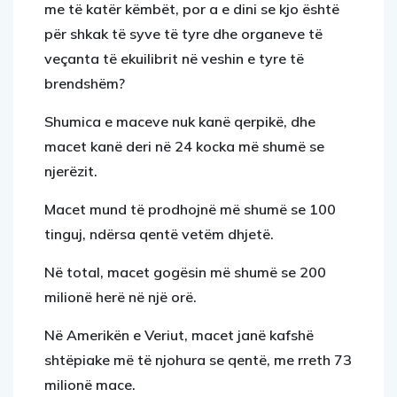
me të katër këmbët, por a e dini se kjo është
për shkak të syve të tyre dhe organeve të
veçanta të ekuilibrit në veshin e tyre të
brendshëm?
Shumica e maceve nuk kanë qerpikë, dhe
macet kanë deri në 24 kocka më shumë se
njerëzit.
Macet mund të prodhojnë më shumë se 100
tinguj, ndërsa qentë vetëm dhjetë.
Në total, macet gogësin më shumë se 200
milionë herë në një orë.
Në Amerikën e Veriut, macet janë kafshë
shtëpiake më të njohura se qentë, me rreth 73
milionë mace.