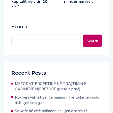
kapitalit në vitin 20
r i ndërmarrësit
23 ?
Search
Search
Recent Posts
METODAT PROFETIKE NË TRAJTIMIN E
GABIMEVE NJERËZORE (pjesa e parë)
Nuk keni vullnet për të punuar? Tre truke të vogla
rikthejnë energjinë
Sa kafe në ditë ndihmon në uljen e stresit?