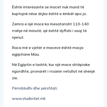
Është interesante se macet nuk mund të
kuptojnë nëse diçka është e ëmbël apo jo.
Zemra e një mace ka mesatarisht 110-140
rrahje në minutë, që është dyfishi i asaj të
njeriut.
Raca më e vjetër e maceve është macja
egjiptiane Mau.
Në Egjiptin e lashtë, kur një mace shtëpiake
ngordhte, pronarët i rruanin vetullat në shenjë
zie.
Përmblodhi dhe përshtati:
www.studentet.mk