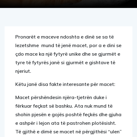
Pronarët e maceve ndoshta e dinë se sa të
lezetshme mund të jenë macet, por a e dini se
çdo mace ka një fytyrë unike dhe se gjurmët e
tyre të fytyrës janë si gjurmët e gishtave të
njeriut.
Këtu janë disa fakte interesante për macet:
Macet përshëndesin njëra-tjetrën duke i
fërkuar feçkat së bashku. Ata nuk mund të
shohin pjesën e gojës poshtë feçkës dhe gjuha
e ashpër i lejon ata të pastrohen plotësisht.
Të gjithë e dimë se macet në përgjithësi “ulen”