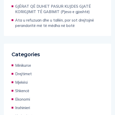
GJËRAT QË DUHET PASUR KUJDES GJATË
KORIGJIMIT TË GABIMIT (Pjesa e gjashtë)
Ata u refuzuan dhe u tallën, por sot drejtojnë
perandoritë më të mëdha në botë
Categories
Minikurse
Drejtimet
Mjekësi
Shkencë
Ekonomi
Inxhinieri