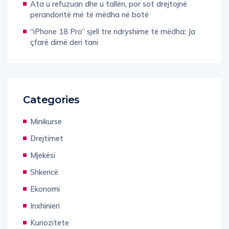
Ata u refuzuan dhe u tallën, por sot drejtojnë
perandoritë më të mëdha në botë
“iPhone 18 Pro” sjell tre ndryshime të mëdha: Ja
çfarë dimë deri tani
Categories
Minikurse
Drejtimet
Mjekësi
Shkencë
Ekonomi
Inxhinieri
Kuriozitete