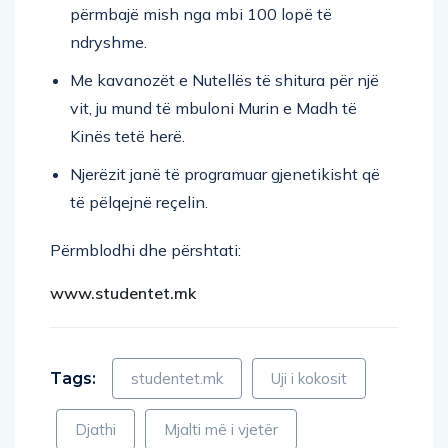
përmbajë mish nga mbi 100 lopë të
ndryshme.
Me kavanozët e Nutellës të shitura për një
vit, ju mund të mbuloni Murin e Madh të
Kinës tetë herë.
Njerëzit janë të programuar gjenetikisht që
të pëlqejnë reçelin.
Përmblodhi dhe përshtati:
www.studentet.mk
Tags:
studentet.mk
Uji i kokosit
Djathi
Mjalti më i vjetër