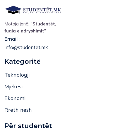
Motoja jonë:
”Studentët,
fuqia e ndryshimit”
Email
:
info@studentet.mk
Kategoritë
Teknologji
Mjekësi
Ekonomi
Rreth nesh
Për studentët