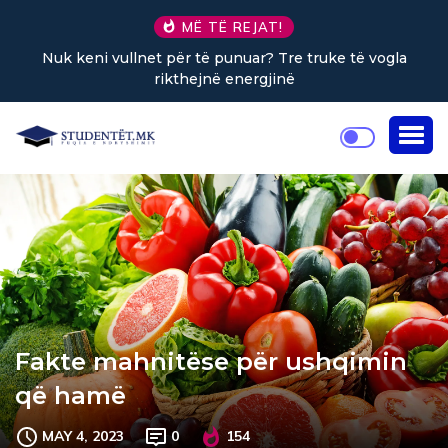
MË TË REJAT!
Tre truke të vogla
Sa kafe në ditë ndihmon në uljen 
inë
Fakte mahnitëse për ushqimin
që hamë
MAY 4, 2023
0
154