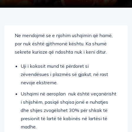
Ne mendojmë se e njohim ushqimin që hamë,
por nuk është gjithmonë kështu. Ka shumë
sekrete kurioze që ndoshta nuk i keni ditur.
Uji i kokosit mund të përdoret si
zëvendësues i plazmës së gjakut, në rast
nevoje ekstreme.
Ushqimi në aeroplan nuk është veçanërisht
i shijshëm, pasiqë shqisa jonë e nuhatjes
dhe shijes zvogëlohet 30% për shkak të
presionit të lartë të kabinës në lartësi të
madhe.