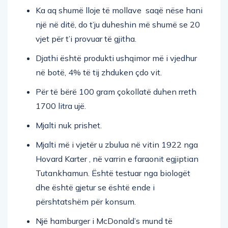
Ka aq shumë lloje të mollave saqë nëse hani
një në ditë, do t’ju duheshin më shumë se 20
vjet për t’i provuar të gjitha.
Djathi është produkti ushqimor më i vjedhur
në botë, 4% të tij zhduken çdo vit.
Për të bërë 100 gram çokollatë duhen rreth
1700 litra ujë.
Mjalti nuk prishet.
Mjalti më i vjetër u zbulua në vitin 1922 nga
Hovard Karter , në varrin e faraonit egjiptian
Tutankhamun. Është testuar nga biologët
dhe është gjetur se është ende i
përshtatshëm për konsum.
Një hamburger i McDonald’s mund të