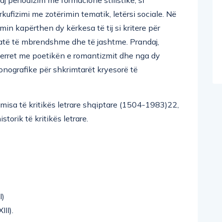
ërkufizimi me zotërimin tematik, letërsi sociale. Në
min kapërthen dy kërkesa të tij si kritere për
, atë të mbrendshme dhe të jashtme. Prandaj,
 merret me poetikën e romantizmit dhe nga dy
onografike për shkrimtarët kryesorë të
isa të kritikës letrare shqiptare (1504-1983)22,
istorik të kritikës letrare.
I)
II).