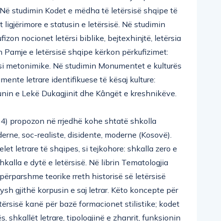
. Në studimin Kodet e mëdha të letërsisë shqipe të
ligjërimore e statusin e letërsisë. Në studimin
izon nocionet letërsi biblike, bejtexhinjtë, letërsia
in Pamje e letërsisë shqipe kërkon përkufizimet:
tërsi metonimike. Në studimin Monumentet e kulturës
mente letrare identifikuese të kësaj kulture:
nunin e Lekë Dukagjinit dhe Kângët e kreshnikëve.
04) propozon në rrjedhë kohe shtatë shkolla
moderne, soc-realiste, disidente, moderne (Kosovë).
et letrare të shqipes, si tejkohore: shkalla zero e
shkalla e dytë e letërsisë. Në librin Tematologjia
përparshme teorike rreth historisë së letërsisë
ysh gjithë korpusin e saj letrar. Këto koncepte për
etërsisë kanë për bazë formacionet stilistike; kodet
ës, shkallët letrare, tipologjinë e zhanrit, funksionin