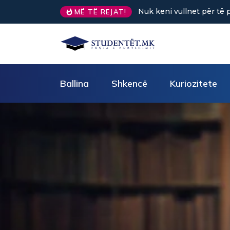
Sa kafe në ditë ndihmon 
MË TË REJAT!
Ballina
Shkencë
Kuriozitete