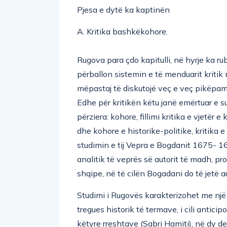
Pjesa e dytë ka kaptinën
A. Kritika bashkëkohore.
Rugova para çdo kapitulli, në hyrje ka rub
përballon sistemin e të menduarit kriti
mëpastaj të diskutojë veç e veç pikëpamj
Edhe për kritikën këtu janë emërtuar e s
përziera: kohore, fillimi kritika e vjetër e
dhe kohore e historike-politike, kritika
studimin e tij Vepra e Bogdanit 1675- 168
analitik të veprës së autorit të madh, pro
shqipe, në të cilën Bogadani do të jetë a
Studimi i Rugovës karakterizohet me një 
tregues historik të termave, i cili anticip
këtyre rreshtave (Sabri Hamiti), në dy de