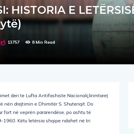
I: HISTORIA E LETËRSIS
ytë)
13757
8 Min Read
llimet deri te Lufta Antifashiste Nacionalçlirimtare)
rë nën drejtimin e Dhimitër S. Shuteriqit. Do
r fort në veprën pararendëse, po ashtu të
9-1960. Këtu letërsia shqipe ndahet në tri