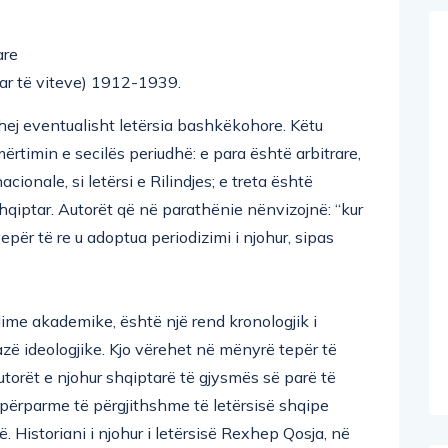
are
ptar të viteve) 1912-1939.
hej eventualisht letërsia bashkëkohore. Këtu
rtimin e secilës periudhë: e para është arbitrare,
nacionale, si letërsi e Rilindjes; e treta është
t shqiptar. Autorët që në parathënie nënvizojnë: “kur
epër të re u adoptua periodizimi i njohur, sipas
dime akademike, është një rend kronologjik i
bazë ideologjike. Kjo vërehet në mënyrë tepër të
torët e njohur shqiptarë të gjysmës së parë të
e përparme të përgjithshme të letërsisë shqipe
. Historiani i njohur i letërsisë Rexhep Qosja, në