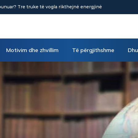
në uljen e stresit?
Motivim dhe zhvillim
Të përgjithshme
Dhu