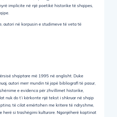
nyrë implicite në një poetikë historike të shqipes,
hqipe.
e, autori në korpusin e studimeve të veta të
letërsisë shqiptare më 1995 në anglisht. Duke
huaj, autori merr mundin të japë bibliografi të pasur,
 shënime e evidenca për zhvillimet historike,
lat nuk do t’i kërkonte një tekst i shkruar në shqip
 kaptina, të cilat emërtohen me kritere të ndryshme,
e e herë si trashëgimi kulturore. Nganjëherë kaptinat