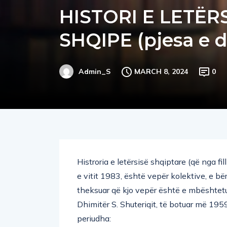
HISTORI E LETËRS
SHQIPE (pjesa e d
MARCH 8, 2024
0
Admin_S
Histroria e letërsisë shqiptare (që nga fi
e vitit 1983, është vepër kolektive, e bë
theksuar që kjo vepër është e mbështetu
Dhimitër S. Shuteriqit, të botuar më 195
periudha: