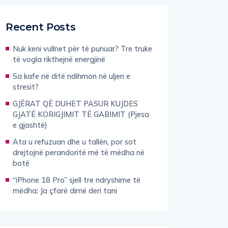
Recent Posts
Nuk keni vullnet për të punuar? Tre truke
të vogla rikthejnë energjinë
Sa kafe në ditë ndihmon në uljen e
stresit?
GJËRAT QË DUHET PASUR KUJDES
GJATË KORIGJIMIT TË GABIMIT (Pjesa
e gjashtë)
Ata u refuzuan dhe u tallën, por sot
drejtojnë perandoritë më të mëdha në
botë
“iPhone 18 Pro” sjell tre ndryshime të
mëdha: Ja çfarë dimë deri tani