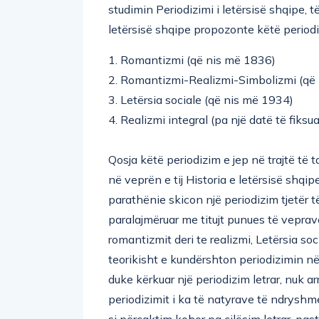
studimin Periodizimi i letërsisë shqipe, të
letërsisë shqipe propozonte këtë periodi
1. Romantizmi (që nis më 1836)
2. Romantizmi-Realizmi-Simbolizmi (që
3. Letërsia sociale (që nis më 1934)
4. Realizmi integral (pa një datë të fiksuar
Qosja këtë periodizim e jep në trajtë të
në veprën e tij Historia e letërsisë shqipe
parathënie skicon një periodizim tjetër t
paralajmëruar me titujt punues të veprave
romantizmit deri te realizmi, Letërsia so
teorikisht e kundërshton periodizimin në
duke kërkuar një periodizim letrar, nuk a
periodizimit i ka të natyrave të ndryshme
si përcaktim kohor pa cilësim letrar, past