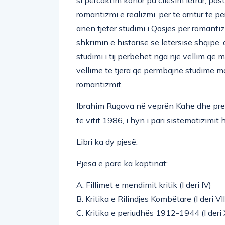
romantizmi e realizmi, për të arritur te p
anën tjetër studimi i Qosjes për romantiz
shkrimin e historisë së letërsisë shqipe
studimi i tij përbëhet nga një vëllim që
vëllime të tjera që përmbajnë studime m
romantizmit.
Ibrahim Rugova në veprën Kahe dhe prem
të vitit 1986, i hyn i pari sistematizimit h
Libri ka dy pjesë.
Pjesa e parë ka kaptinat:
A. Fillimet e mendimit kritik (I deri IV)
B. Kritika e Rilindjes Kombëtare (I deri VII
C. Kritika e periudhës 1912-1944 (I deri XI