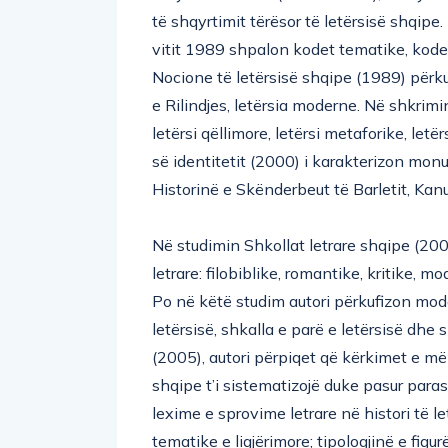
të shqyrtimit tërësor të letërsisë shqipe
vitit 1989 shpalon kodet tematike, kodet 
Nocione të letërsisë shqipe (1989) përkuf
e Rilindjes, letërsia moderne. Në shkrim
letërsi qëllimore, letërsi metaforike, le
së identitetit (2000) i karakterizon monu
Historinë e Skënderbeut të Barletit, Ka
Në studimin Shkollat letrare shqipe (20
letrare: filobiblike, romantike, kritike, 
Po në këtë studim autori përkufizon model
letërsisë, shkalla e parë e letërsisë dhe 
(2005), autori përpiqet që kërkimet e më
shqipe t’i sistematizojë duke pasur paras
lexime e sprovime letrare në histori të l
tematike e ligjërimore; tipologjinë e figur