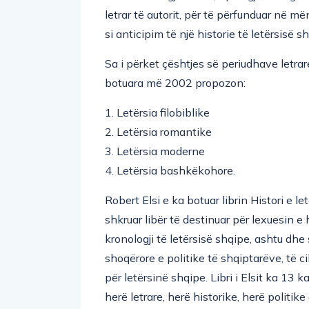
letrar të autorit, për të përfunduar në më
si anticipim të një historie të letërsisë s
Sa i përket çështjes së periudhave letrar
botuara më 2002 propozon:
1. Letërsia filobiblike
2. Letërsia romantike
3. Letërsia moderne
4. Letërsia bashkëkohore.
Robert Elsi e ka botuar librin Histori e 
shkruar libër të destinuar për lexuesin e 
kronologji të letërsisë shqipe, ashtu dhe
shoqërore e politike të shqiptarëve, të ci
për letërsinë shqipe. Libri i Elsit ka 13
herë letrare, herë historike, herë politik