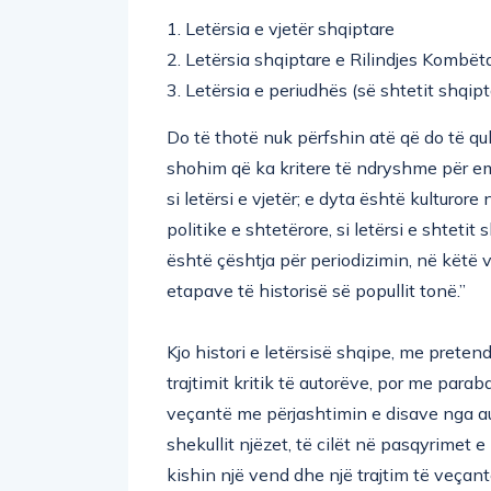
1. Letërsia e vjetër shqiptare
2. Letërsia shqiptare e Rilindjes Kombët
3. Letërsia e periudhës (së shtetit shqi
Do të thotë nuk përfshin atë që do të qu
shohim që ka kritere të ndryshme për emë
si letërsi e vjetër; e dyta është kulturore 
politike e shtetërore, si letërsi e shteti
është çështja për periodizimin, në këtë v
etapave të historisë së popullit tonë.”
Kjo histori e letërsisë shqipe, me preten
trajtimit kritik të autorëve, por me para
veçantë me përjashtimin e disave nga au
shekullit njëzet, të cilët në pasqyrimet 
kishin një vend dhe një trajtim të veçantë