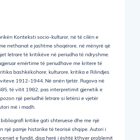
rikën Konteksti socio-kulturor, në të cilën e
k me rrethanat e jashtme shoqërore, në mënyrë që
et letrare të kritikëve në periudha të ndryshme.
ugjeruar emërtime të periudhave me kritere të
 kritika bashkëkohore; kulturore, kritika e Rilindjes
 e viteve 1912-1944. Në anën tjetër, Rugova në
5, të vitit 1982, pas interpretimit gjenetik e
pozon një periudhë letrare si letërsi e vjetër
utori më i madh.
bibliografi kritike gati shteruese dhe me një
on një pamje historike të teorisë shqipe. Autori i
ceniet e fundit, disa herë i është kthyer problemit