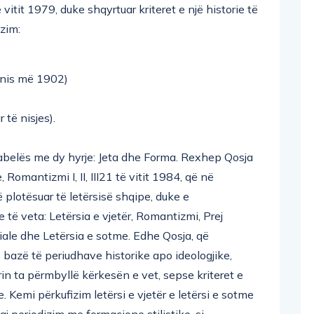
 vitit 1979, duke shqyrtuar kriteret e një historie të
zim:
 nis më 1902)
 të nisjes).
 tabelës me dy hyrje: Jeta dhe Forma. Rexhep Qosja
, Romantizmi I, II, III21 të vitit 1984, që në
ë plotësuar të letërsisë shqipe, duke e
 të veta: Letërsia e vjetër, Romantizmi, Prej
ciale dhe Letërsia e sotme. Edhe Qosja, që
 bazë të periudhave historike apo ideologjike,
rrin ta përmbyllë kërkesën e vet, sepse kriteret e
. Kemi përkufizim letërsi e vjetër e letërsi e sotme
aj periodizim me formacione stilistike, si