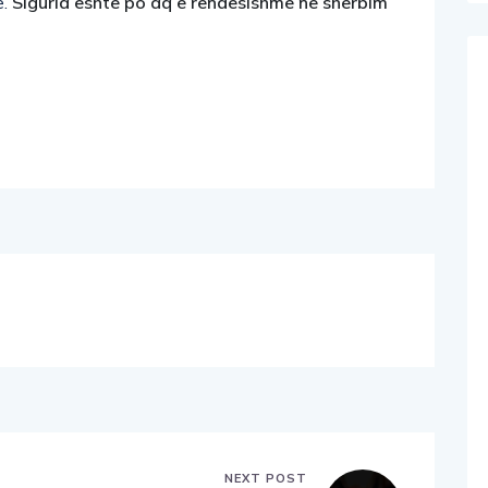
e.
Siguria është po aq e rëndësishme në shërbim
NEXT POST