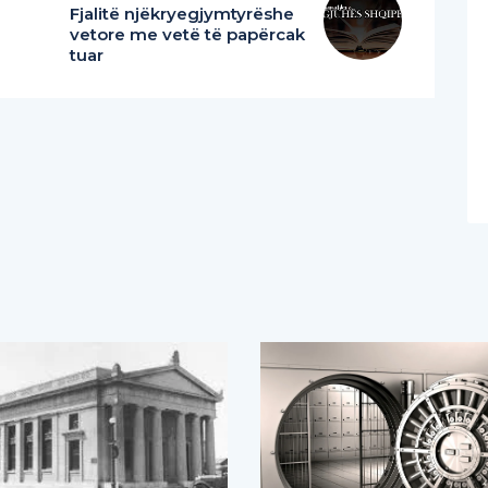
Fjalitë njëkryegjymtyrëshe
vetore me vetë të papërcak
tuar