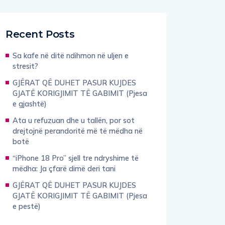
Recent Posts
Sa kafe në ditë ndihmon në uljen e
stresit?
GJËRAT QË DUHET PASUR KUJDES
GJATË KORIGJIMIT TË GABIMIT (Pjesa
e gjashtë)
Ata u refuzuan dhe u tallën, por sot
drejtojnë perandoritë më të mëdha në
botë
“iPhone 18 Pro” sjell tre ndryshime të
mëdha: Ja çfarë dimë deri tani
GJËRAT QË DUHET PASUR KUJDES
GJATË KORIGJIMIT TË GABIMIT (Pjesa
e pestë)