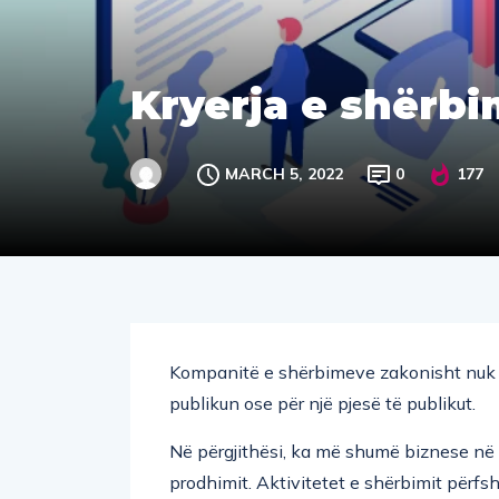
Kryerja e shërb
MARCH 5, 2022
0
177
Kompanitë e shërbimeve zakonisht nuk p
publikun ose për një pjesë të publikut.
Në përgjithësi, ka më shumë biznese në 
prodhimit. Aktivitetet e shërbimit përfs