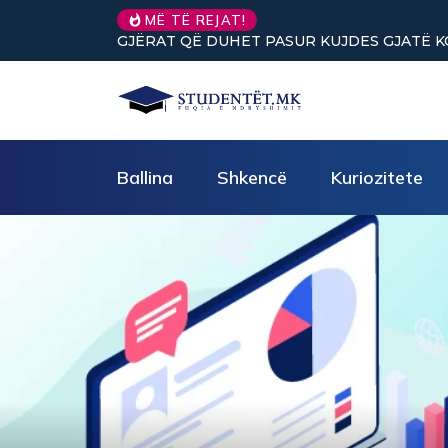
MË TË REJAT!
GJËRAT QË DUHET PASUR KUJDES GJATË KORI
Ballina
Shkencë
Kuriozitete