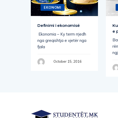
EKONOMI
nedhave,
Definimi i ekonomisë
Ku
e
e 
Ekonomia – Ky term rrjedh
Ban
nga greqishtja e vjetër nga
rë
fjala
ng
, 2016
October 15, 2016