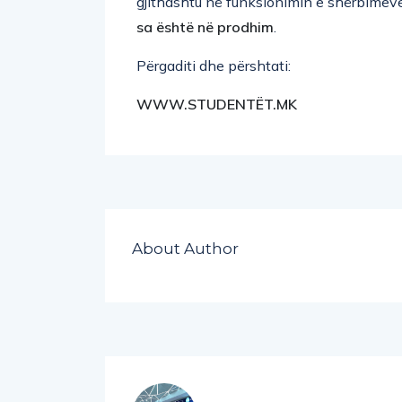
gjithashtu në funksionimin e shërbimev
sa është në prodhim
.
Përgaditi dhe përshtati:
WWW.STUDENTËT.MK
About Author