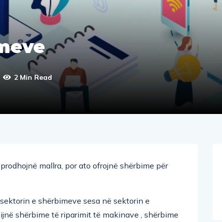
imeve
2 Min Read
rodhojnë mallra, por ato ofrojnë shërbime për
sektorin e shërbimeve sesa në sektorin e
hijnë shërbime të riparimit të makinave , shërbime