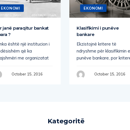
EKONOMI
EKONOMI
r janë paraqitur bankat
Klasifikimi i punëve
para ?
bankare
ka është një institucion i
Ekzistojnë kritere të
ndësishëm që ka
ndryshme për klasifikimin 
jajshmëri me organizatat
punëve bankare, por kriter
October 15, 2016
October 15, 2016
Kategoritë