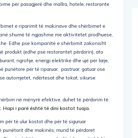
rbime për pasagjerë dhe mallra, hotele, restorante
ërbimet e riparimit të makinave dhe shërbimet e
t, janë shumë të ngjashme me aktivitetet prodhuese,
ryshe. Edhe pse kompanitë e shërbimit zakonisht
një produkt (edhe pse restorantet përdorin), ato
rant, ngrohje, energji elektrike dhe ujë për larje,
në punëtore për të riparuar, pastruar, gatuar ose
t ose automjetet, ndërtesat dhe tokat, sikurse
shërbim në mënyrë efektive, duhet të përdorim të
t.
Hapi i parë është të dini kostot tuaja.
 për të ulur kostot dhe për të siguruar
ë punëtorit dhe makinës; mund të përdoret