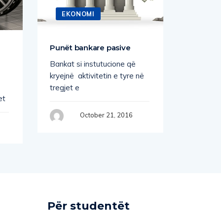
EKONOMI
EKO
Punët bankare pasive
Emision
dhe mob
Bankat si instutucione që
mbajtja
kryejnë aktivitetin e tyre në
e
tregjet e
et
October 21, 2016
Për studentët