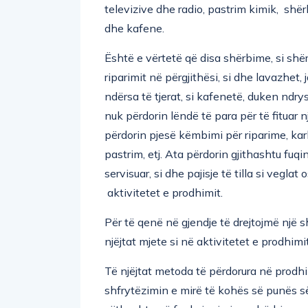
televizive dhe radio, pastrim kimik, shë
dhe kafene.
Është e vërtetë që disa shërbime, si sh
riparimit në përgjithësi, si dhe lavazhe
ndërsa të tjerat, si kafenetë, duken nd
nuk përdorin lëndë të para për të fituar 
përdorin pjesë këmbimi për riparime, karbu
pastrim, etj. Ata përdorin gjithashtu fuqi
servisuar, si dhe pajisje të tilla si vegla
aktivitetet e prodhimit.
Për të qenë në gjendje të drejtojmë një 
njëjtat mjete si në aktivitetet e prodhimi
Të njëjtat metoda të përdorura në prodhim
shfrytëzimin e mirë të kohës së punës s