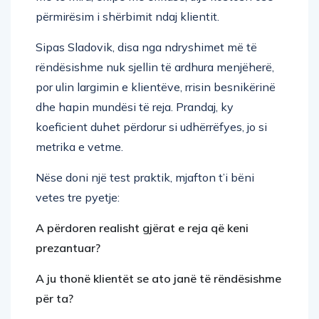
përmirësim i shërbimit ndaj klientit.
Sipas Sladovik, disa nga ndryshimet më të
rëndësishme nuk sjellin të ardhura menjëherë,
por ulin largimin e klientëve, rrisin besnikërinë
dhe hapin mundësi të reja. Prandaj, ky
koeficient duhet përdorur si udhërrëfyes, jo si
metrika e vetme.
Nëse doni një test praktik, mjafton t’i bëni
vetes tre pyetje:
A përdoren realisht gjërat e reja që keni
prezantuar?
A ju thonë klientët se ato janë të rëndësishme
për ta?