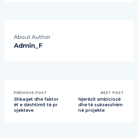
About Author
Admin_F
PREVIOUS POST
NEXT POST
Shkaqet dhe faktor
Njerëzit ambiciozë
ët e dështimit të pr
dhe të suksesshëm
ojekteve
në projekte