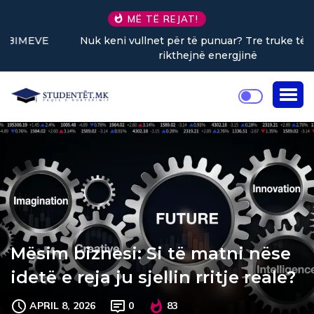
MË TË REJAT!
Nuk keni vullnet për të punuar? Tre truke të vogla
rikthejnë energjinë
Mësim biznesi: Si të matni nëse
idetë e reja ju sjellin rritje reale?
APRIL 8, 2026
0
83