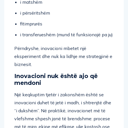
i matshëm
i përsëritshëm
fitimprurës
i transferueshëm (mund të funksionojë pa ju)
Përndryshe, inovacioni mbetet një
eksperiment dhe nuk ka lidhje me strategjinë e
biznesit.
Inovacioni nuk është ajo që
mendoni
Një keqkuptim tjetër i zakonshëm është se
inovacioni duhet të jetë i madh, i shtrenjtë dhe
“i dukshëm”. Në praktikë, inovacionet më të
vlefshme shpesh janë të brendshme: procese
më të mira, ekipe më efikase, ulje kostosh ose