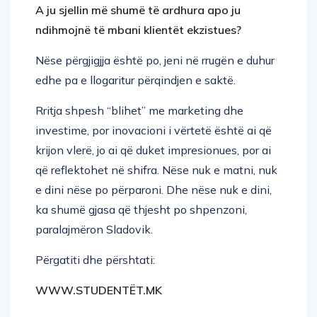
A ju sjellin më shumë të ardhura apo ju
ndihmojnë të mbani klientët ekzistues?
Nëse përgjigjja është po, jeni në rrugën e duhur
edhe pa e llogaritur përqindjen e saktë.
Rritja shpesh “blihet” me marketing dhe
investime, por inovacioni i vërtetë është ai që
krijon vlerë, jo ai që duket impresionues, por ai
që reflektohet në shifra. Nëse nuk e matni, nuk
e dini nëse po përparoni. Dhe nëse nuk e dini,
ka shumë gjasa që thjesht po shpenzoni,
paralajmëron Sladovik.
Përgatiti dhe përshtati:
WWW.STUDENTËT.MK