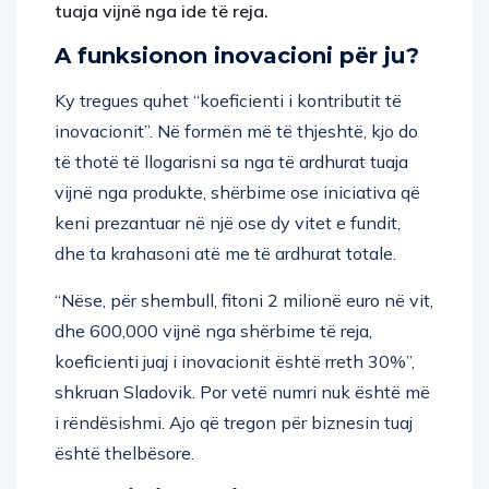
tuaja vijnë nga ide të reja.
A funksionon inovacioni për ju?
Ky tregues quhet “koeficienti i kontributit të
inovacionit”. Në formën më të thjeshtë, kjo do
të thotë të llogarisni sa nga të ardhurat tuaja
vijnë nga produkte, shërbime ose iniciativa që
keni prezantuar në një ose dy vitet e fundit,
dhe ta krahasoni atë me të ardhurat totale.
“Nëse, për shembull, fitoni 2 milionë euro në vit,
dhe 600,000 vijnë nga shërbime të reja,
koeficienti juaj i inovacionit është rreth 30%”,
shkruan Sladovik. Por vetë numri nuk është më
i rëndësishmi. Ajo që tregon për biznesin tuaj
është thelbësore.