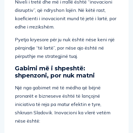
Niveli i tretë dhe më i rrallë është “inovacioni
disruptiv”, që ndryshon lojën. Në këtë rast,
koeficienti i inovacionit mund të jetë i lartë, por
edhe i rrezikshëm.
Pyetja kryesore për ju nuk është nëse keni një
përqindje “të lartë”, por nëse ajo është në
përputhje me strategjinë tuaj.
Gabimi më i shpeshtë:
shpenzoni, por nuk matni
Një nga gabimet më të mëdha që bëjnë
pronarët e bizneseve është të lançojnë
iniciativa të reja pa matur efektin e tyre,
shkruan Sladovik. Inovacioni ka vlerë vetëm
nëse është: