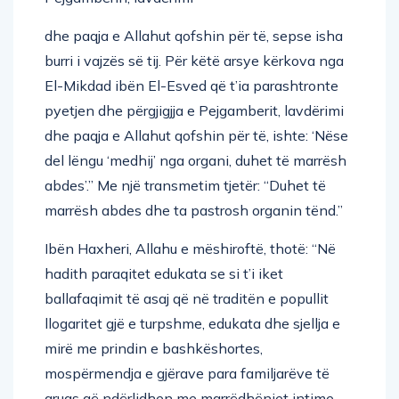
dhe paqja e Allahut qofshin për të, sepse isha
burri i vajzës së tij. Për këtë arsye kërkova nga
El-Mikdad ibën El-Esved që t’ia parashtronte
pyetjen dhe përgjigjja e Pejgamberit, lavdërimi
dhe paqja e Allahut qofshin për të, ishte: ‘Nëse
del lëngu ‘medhij’ nga organi, duhet të marrësh
abdes’.” Me një transmetim tjetër: “Duhet të
marrësh abdes dhe ta pastrosh organin tënd.”
Ibën Haxheri, Allahu e mëshiroftë, thotë: “Në
hadith paraqitet edukata se si t’i iket
ballafaqimit të asaj që në traditën e popullit
llogaritet gjë e turpshme, edukata dhe sjellja e
mirë me prindin e bashkëshortes,
mospërmendja e gjërave para familjarëve të
gruas që ndërlidhen me marrëdhëniet intime