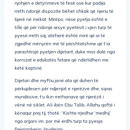
njohjen e detyrimeve të fesë ose kur padija
rreth ndonjë dispozite bëhet shkak që njeriu të
bjerë në mëkat. Mirëpo, nëse pyetja është e
tillë që për ndonjë arsye pyetësit i vjen turp të
pyesë rreth saj, atëherë është mirë që ai të
zgjedhë mënyrën më të përshtatshme që t’ia
parashtrojë pyetjen dijetarit, duke mos dalë nga
kornizat e edukatës fetare që ndërlidhen me
këtë kaptinë.
Dijetari dhe myftiu janë ata që duhen të
përkujdesen për ndjenjat e njerëzve dhe, sipas
mundësive, t’u ikin rrethanave që njerëzit i
vënë në siklet. Ali ibën Ebu Talib, Allahu qoftë i
kënaqur prej tij, thotë: “Kishte rrjedhur ‘medhij’
nga organi im, por më erdhi turp ta pyesja
Pejgamberin, lavdërimi