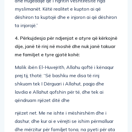
dhe rrugëdalje që i ngritin vështirësitë nga
myslimanët. Këtë realitet e kupton ai që
dëshiron ta kuptojë dhe e injoron ai që dëshiron
ta injorojë.”
4. Përkujdesja për ndjenjat e atyre që kërkojnë
dije, janë të rinj në moshë dhe nuk janë takuar
me familjet e tyre gjatë kohë:
Malik ibën El-Huvejrith, Allahu qoftë i kënaqur
prej tij, thotë: “Së bashku me disa të rinj
shkuam tek I Dërguari i Allahut, paqja dhe
lavdia e Allahut qofshin për të, dhe tek ai
qëndruam njëzet ditë dhe
njëzet net. Me ne ishte i mëshirshëm dhe i
dashur, dhe kur ai e vërejti se ishim përmalluar
dhe mërzitur për familjet tona, na pyeti për ata