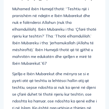
Muhamed ibën Humejd thotë: “Teshtiu një i
pranishëm në ndejën e Ibën Mubarekut dhe
nuk e falënderoi Allahun (nuk tha
elhamdulilah). Ibën Mubareku i tha: ‘Çfarë thotë
njeriu kur teshtin?’ Tha: ‘Thotë elhamdulilah.’
Ibën Mubareku i tha: ‘Jerhamukallah (Allahu të
mëshiroftë).’ Ibën Humejdi thotë që të gjithë u
mahnitën me edukatën dhe sjelljen e mirë të
Ibën Mubarekut.”67
Sjellja e Ibën Mubarekut dhe mënyra se si e
pyeti atë që teshtiu ia lehtësoi hallin atij që
teshtiu, sepse ndoshta ai nuk ka qenë në dijeni
se çfarë duhet të thotë njeriu kur teshtin, ose
ndoshta ka harruar, ose ndoshta ka qenë edhe i
ri në Islam. Kjo është nga urtësia e thirrjes në