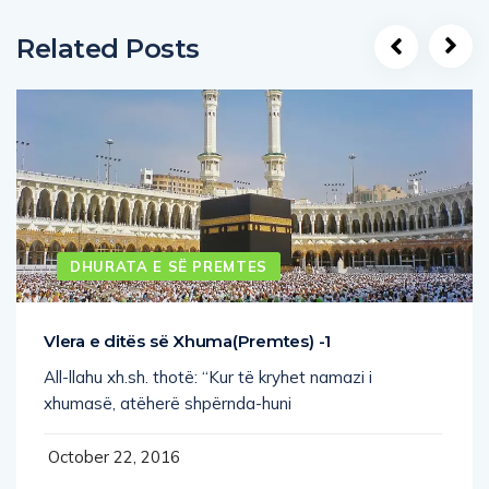
Related Posts
DHURATA E SË PREMTES
Vlera e ditës së Xhuma(Premtes) -1
All-llahu xh.sh. thotë: “Kur të kryhet namazi i
xhumasë, atëherë shpërnda-huni
October 22, 2016