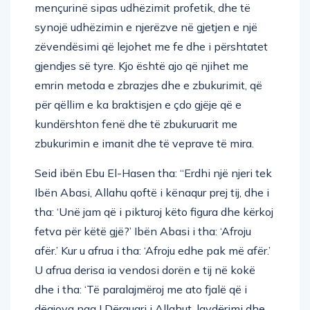
mençurinë sipas udhëzimit profetik, dhe të
synojë udhëzimin e njerëzve në gjetjen e një
zëvendësimi që lejohet me fe dhe i përshtatet
gjendjes së tyre. Kjo është ajo që njihet me
emrin metoda e zbrazjes dhe e zbukurimit, që
për qëllim e ka braktisjen e çdo gjëje që e
kundërshton fenë dhe të zbukuruarit me
zbukurimin e imanit dhe të veprave të mira.
Seid ibën Ebu El-Hasen tha: “Erdhi një njeri tek
Ibën Abasi, Allahu qoftë i kënaqur prej tij, dhe i
tha: ‘Unë jam që i pikturoj këto figura dhe kërkoj
fetva për këtë gjë?’ Ibën Abasi i tha: ‘Afroju
afër.’ Kur u afrua i tha: ‘Afroju edhe pak më afër.’
U afrua derisa ia vendosi dorën e tij në kokë
dhe i tha: ‘Të paralajmëroj me ato fjalë që i
dëgjova nga I Dërguari i Allahut, lavdërimi dhe