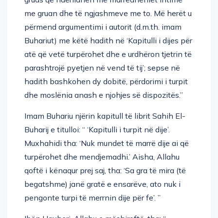
me gruan dhe të ngjashmeve me to. Më herët u
përmend argumentimi i autorit (d.m.th. imam
Buhariut) me këtë hadith në ‘Kapitulli i dijes për
atë që vetë turpërohet dhe e urdhëron tjetrin të
parashtrojë pyetjen në vend të tij’; sepse në
hadith bashkohen dy dobitë, përdorimi i turpit
dhe moslënia anash e njohjes së dispozitës.”
Imam Buhariu njërin kapitull të librit Sahih El-
Buharij e titulloi: “ ‘Kapitulli i turpit në dije’.
Muxhahidi tha: ‘Nuk mundet të marrë dije ai që
turpërohet dhe mendjemadhi.’ Aisha, Allahu
qoftë i kënaqur prej saj, tha: ‘Sa gra të mira (të
begatshme) janë gratë e ensarëve, ato nuk i
pengonte turpi të merrnin dije për fe’. ”