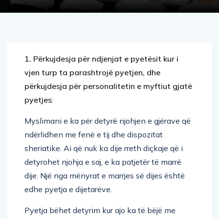
1. Përkujdesja për ndjenjat e pyetësit kur i
vjen turp ta parashtrojë pyetjen, dhe
përkujdesja për personalitetin e myftiut gjatë
pyetjes
:
Myslimani e ka për detyrë njohjen e gjërave që
ndërlidhen me fenë e tij dhe dispozitat
sheriatike. Ai që nuk ka dije rreth diçkaje që i
detyrohet njohja e saj, e ka patjetër të marrë
dije. Një nga mënyrat e marrjes së dijes është
edhe pyetja e dijetarëve.
Pyetja bëhet detyrim kur ajo ka të bëjë me