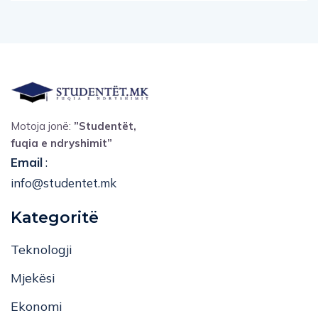
Motoja jonë:
”Studentët,
fuqia e ndryshimit”
Email
:
info@studentet.mk
Kategoritë
Teknologji
Mjekësi
Ekonomi