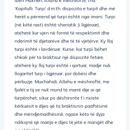
Ibën Haxheri, Allahu e mëshiroftë, tha: “
‘Kapitulli: Turpi’ d.m.th. dispozita e turpit dhe më
herët u përmend që turpi është nga imani. Turpi
(në këtë rast) është sheriatik (i ligjëruar),
atëherë kur vjen në formë të respektimit dhe
nderimit të dijetarëve dhe të të vjetërve. Ky lloj
turpi është i lavdëruar. Kurse, kur turpi bëhet
shkak për ta braktisur një dispozitë fetare,
atëherë ky lloj turpi është i qortuar, madje nuk
llogaritet turp i ligjëruar, por dobësi dhe
përbuzje. Muxhahidi, Allahu e mëshiroftë, me
fjalët e tij se nuk mund të marrë dije ai që
turpërohet, sikur po dëshironte t’i nxiste
kërkuesit e dijes që ta braktisnin paaftësinë
dhe mendjemadhësinë, ngase këto të dyja
ndikojnë që marrja e dijes të jetë e mangët dhe