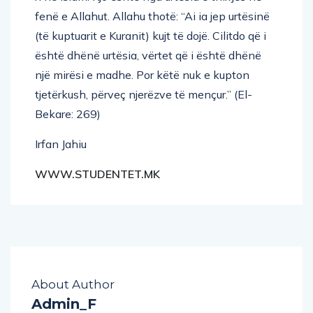
fenë e Allahut. Allahu thotë: “Ai ia jep urtësinë
(të kuptuarit e Kuranit) kujt të dojë. Cilitdo që i
është dhënë urtësia, vërtet që i është dhënë
një mirësi e madhe. Por këtë nuk e kupton
tjetërkush, përveç njerëzve të mençur.” (El-
Bekare: 269)
Irfan Jahiu
WWW.STUDENTET.MK
About Author
Admin_F