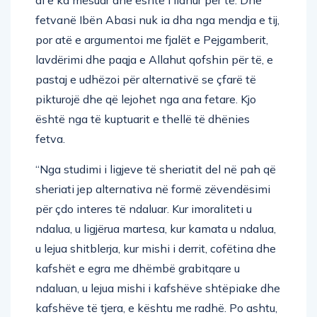
fetvanë Ibën Abasi nuk ia dha nga mendja e tij,
por atë e argumentoi me fjalët e Pejgamberit,
lavdërimi dhe paqja e Allahut qofshin për të, e
pastaj e udhëzoi për alternativë se çfarë të
pikturojë dhe që lejohet nga ana fetare. Kjo
është nga të kuptuarit e thellë të dhënies
fetva.
“Nga studimi i ligjeve të sheriatit del në pah që
sheriati jep alternativa në formë zëvendësimi
për çdo interes të ndaluar. Kur imoraliteti u
ndalua, u ligjërua martesa, kur kamata u ndalua,
u lejua shitblerja, kur mishi i derrit, cofëtina dhe
kafshët e egra me dhëmbë grabitqare u
ndaluan, u lejua mishi i kafshëve shtëpiake dhe
kafshëve të tjera, e kështu me radhë. Po ashtu,