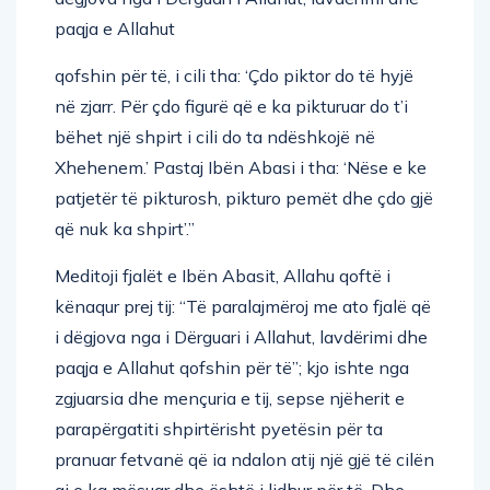
paqja e Allahut
qofshin për të, i cili tha: ‘Çdo piktor do të hyjë
në zjarr. Për çdo figurë që e ka pikturuar do t’i
bëhet një shpirt i cili do ta ndëshkojë në
Xhehenem.’ Pastaj Ibën Abasi i tha: ‘Nëse e ke
patjetër të pikturosh, pikturo pemët dhe çdo gjë
që nuk ka shpirt’.”
Meditoji fjalët e Ibën Abasit, Allahu qoftë i
kënaqur prej tij: “Të paralajmëroj me ato fjalë që
i dëgjova nga i Dërguari i Allahut, lavdërimi dhe
paqja e Allahut qofshin për të”; kjo ishte nga
zgjuarsia dhe mençuria e tij, sepse njëherit e
parapërgatiti shpirtërisht pyetësin për ta
pranuar fetvanë që ia ndalon atij një gjë të cilën
ai e ka mësuar dhe është i lidhur për të. Dhe