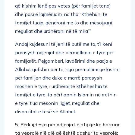
që kishim lënë pas vetes (për familjet tona)
dhe pasi e lajmëruam, na tha: ‘Kthehuni te
familjet tuaja, qëndroni me to dhe mësojuani
rregullat dhe urdhëroni në të mira’.”
Andaj kujdesuni të jeni të butë me ta, t’i keni
parasysh ndjenjat dhe përmallimin e tyre për
familjarët. Pejgamberi, lavdërimi dhe paqja e
Allahut qofshin për të, nga përmallimi që kishin
për familjen dhe duke e marrë parasysh
moshën e tyre, i urdhëroi të ktheheshin te
familjet e tyre, ta përhapnin Islamin në rrethin
e tyre, t’ua mësonin ligjet, rregullat dhe
dispozitat e fesë së Allahut.
5. Përkujdesja për ndjenjat e atij që ka harruar
ta veprojë një gjë që është dashur ta veprojë: