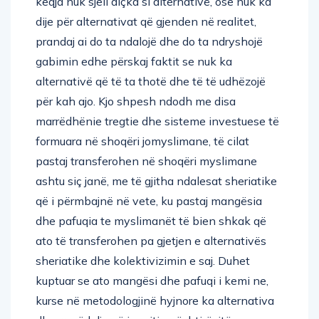
keqja nuk sjell diçka si alternativë, ose nuk ka
dije për alternativat që gjenden në realitet,
prandaj ai do ta ndalojë dhe do ta ndryshojë
gabimin edhe përskaj faktit se nuk ka
alternativë që të ta thotë dhe të të udhëzojë
për kah ajo. Kjo shpesh ndodh me disa
marrëdhënie tregtie dhe sisteme investuese të
formuara në shoqëri jomyslimane, të cilat
pastaj transferohen në shoqëri myslimane
ashtu siç janë, me të gjitha ndalesat sheriatike
që i përmbajnë në vete, ku pastaj mangësia
dhe pafuqia te myslimanët të bien shkak që
ato të transferohen pa gjetjen e alternativës
sheriatike dhe kolektivizimin e saj. Duhet
kuptuar se ato mangësi dhe pafuqi i kemi ne,
kurse në metodologjinë hyjnore ka alternativa