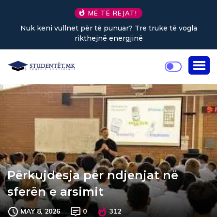
MË TË REJAT!
Nuk keni vullnet për të punuar? Tre truke të vogla
rikthejnë energjinë
Përkujdesja për ndjenjat në
sferën e arsimit
MAY 8, 2026
0
312