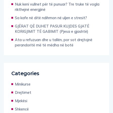
Nuk keni vullnet për të punuar? Tre truke të vogla
rikthejnë energjinë
Sa kafe në ditë ndihmon në uljen e stresit?
GJËRAT QË DUHET PASUR KUJDES GJATË
KORIGJIMIT TË GABIMIT (Pjesa e gjashtë)
Ata u refuzuan dhe u tallën, por sot drejtojnë
perandoritë më të mëdha në botë
Categories
Minikurse
Drejtimet
Mjekësi
Shkencë