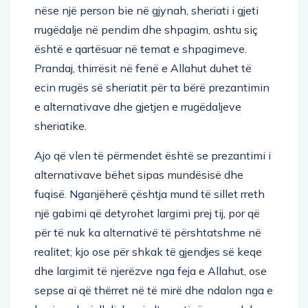
nëse një person bie në gjynah, sheriati i gjeti
rrugëdalje në pendim dhe shpagim, ashtu siç
është e qartësuar në temat e shpagimeve.
Prandaj, thirrësit në fenë e Allahut duhet të
ecin rrugës së sheriatit për ta bërë prezantimin
e alternativave dhe gjetjen e rrugëdaljeve
sheriatike.
Ajo që vlen të përmendet është se prezantimi i
alternativave bëhet sipas mundësisë dhe
fuqisë. Nganjëherë çështja mund të sillet rreth
një gabimi që detyrohet largimi prej tij, por që
për të nuk ka alternativë të përshtatshme në
realitet; kjo ose për shkak të gjendjes së keqe
dhe largimit të njerëzve nga feja e Allahut, ose
sepse ai që thërret në të mirë dhe ndalon nga e