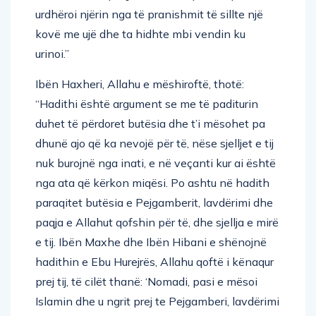
urdhëroi njërin nga të pranishmit të sillte një
kovë me ujë dhe ta hidhte mbi vendin ku
urinoi.”
Ibën Haxheri, Allahu e mëshiroftë, thotë:
“Hadithi është argument se me të paditurin
duhet të përdoret butësia dhe t’i mësohet pa
dhunë ajo që ka nevojë për të, nëse sjelljet e tij
nuk burojnë nga inati, e në veçanti kur ai është
nga ata që kërkon miqësi. Po ashtu në hadith
paraqitet butësia e Pejgamberit, lavdërimi dhe
paqja e Allahut qofshin për të, dhe sjellja e mirë
e tij. Ibën Maxhe dhe Ibën Hibani e shënojnë
hadithin e Ebu Hurejrës, Allahu qoftë i kënaqur
prej tij, të cilët thanë: ‘Nomadi, pasi e mësoi
Islamin dhe u ngrit prej te Pejgamberi, lavdërimi