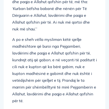
dhe paqja e Allahut qofshin për të, më tha:
‘Kurban bëfsha babanë dhe nënën për Të
Dërguarin e Allahut, lavdërimi dhe paqja e
Allahut qofshin për të. Ai nuk më qortoi dhe
nuk më shau’.”
A po e sheh vëlla mysliman këtë sjellje
madhështore që buroi nga Pejgamberi,
lavdërimi dhe paqja e Allahut qofshin për të,
kundrejt atij që gabon, e në veçanti të paditurit i
cili nuk e kupton që ka bërë gabim, nuk e
kupton madhësinë e gabimit dhe nuk është i
vetëdijshëm për sjelljet e tij. Prandaj le ta
marrim për shëmbëlltyrë të mirë Pejgamberin e
Allahut, lavdërimi dhe paqja e Allahut qofshin
për të.