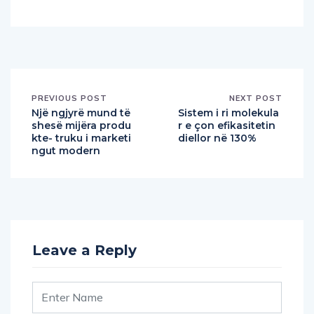
PREVIOUS POST
NEXT POST
Një ngjyrë mund të
Sistem i ri molekula
shesë mijëra produ
r e çon efikasitetin
kte- truku i marketi
diellor në 130%
ngut modern
Leave a Reply