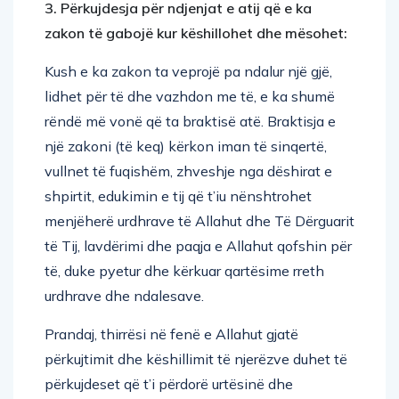
3. Përkujdesja për ndjenjat e atij që e ka
zakon të gabojë kur këshillohet dhe mësohet:
Kush e ka zakon ta veprojë pa ndalur një gjë,
lidhet për të dhe vazhdon me të, e ka shumë
rëndë më vonë që ta braktisë atë. Braktisja e
një zakoni (të keq) kërkon iman të sinqertë,
vullnet të fuqishëm, zhveshje nga dëshirat e
shpirtit, edukimin e tij që t’iu nënshtrohet
menjëherë urdhrave të Allahut dhe Të Dërguarit
të Tij, lavdërimi dhe paqja e Allahut qofshin për
të, duke pyetur dhe kërkuar qartësime rreth
urdhrave dhe ndalesave.
Prandaj, thirrësi në fenë e Allahut gjatë
përkujtimit dhe këshillimit të njerëzve duhet të
përkujdeset që t’i përdorë urtësinë dhe