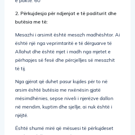
e paktë.”60
2. Përkujdesja për ndjenjat e të paditurit dhe
butësia me të:
Mesazhi i arsimit është mesazh madhështor. Ai
është një nga veprimtaritë e të dërguarve të
Allahut dhe është mjet i madh nga mjetet e
përhapjes së fesë dhe përcjelljes së mesazhit
të tij.
Nga gjërat që duhet pasur kujdes për to në
arsim është butësia me nxënësin gjatë
mësimdhënies, sepse niveli i njerëzve dallon
në mendim, kuptim dhe sjellje, ai nuk është i
njëjtë.
Është shumë mirë që mësuesi të përkujdeset