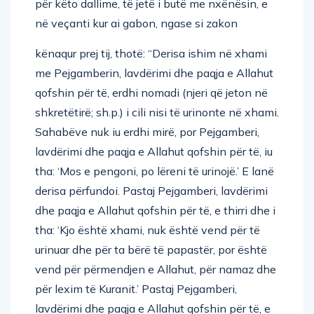
për këto dallime, të jetë i butë me nxënësin, e
në veçanti kur ai gabon, ngase si zakon
kënaqur prej tij, thotë: “Derisa ishim në xhami
me Pejgamberin, lavdërimi dhe paqja e Allahut
qofshin për të, erdhi nomadi (njeri që jeton në
shkretëtirë; sh.p.) i cili nisi të urinonte në xhami.
Sahabëve nuk iu erdhi mirë, por Pejgamberi,
lavdërimi dhe paqja e Allahut qofshin për të, iu
tha: ‘Mos e pengoni, po lëreni të urinojë.’ E lanë
derisa përfundoi. Pastaj Pejgamberi, lavdërimi
dhe paqja e Allahut qofshin për të, e thirri dhe i
tha: ‘Kjo është xhami, nuk është vend për të
urinuar dhe për ta bërë të papastër, por është
vend për përmendjen e Allahut, për namaz dhe
për lexim të Kuranit.’ Pastaj Pejgamberi,
lavdërimi dhe paqja e Allahut qofshin për të, e