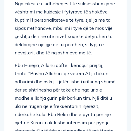
Nga cilësitë e udhëheqësit të suksesshëm janë
vështrimi me kujdesje i fytyrave të shokëve,
kuptimi i personaliteteve të tyre, sjellja me ta
sipas rrethanave, mbulimi i tyre që të mos vijë
çështja deri në atë nivel, saqë të detyrohen ta
deklarojnë një gjë që turpërohen, si lypja e
nevojtarit dhe të ngjashmeve me të.
Ebu Hurejra, Allahu qoftë i kënaqur prej tij,
thotë: “Pasha Allahun, që vetëm Atij i takon
adhurimi dhe askujt tjetër, isha i uritur aq shumë
derisa shtrihesha për tokë dhe nga uria e
madhe e lidhja gurin për barkun tim. Një ditë u
ula në rrugën që e frekuentonin njerëzit,
ndërkohë kaloi Ebu Bekri dhe e pyeta për një
ajet në Kuran, nuk kisha interesim për pyetje,
shpresoja t’ia tërhiqja vëmendjen të më ftonte