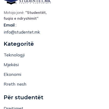
Motoja jonë:
”Studentët,
fuqia e ndryshimit”
Email
:
info@studentet.mk
Kategoritë
Teknologji
Mjekësi
Ekonomi
Rreth nesh
Për studentët
Drejtimet