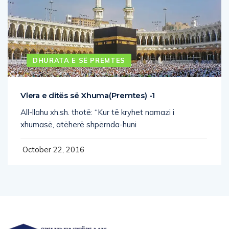
DHURATA E SË PREMTES
Vlera e ditës së Xhuma(Premtes) -1
All-llahu xh.sh. thotë: “Kur të kryhet namazi i
xhumasë, atëherë shpërnda-huni
October 22, 2016