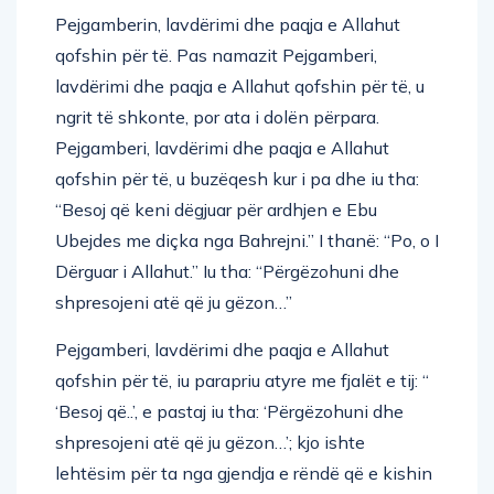
Pejgamberin, lavdërimi dhe paqja e Allahut
qofshin për të. Pas namazit Pejgamberi,
lavdërimi dhe paqja e Allahut qofshin për të, u
ngrit të shkonte, por ata i dolën përpara.
Pejgamberi, lavdërimi dhe paqja e Allahut
qofshin për të, u buzëqesh kur i pa dhe iu tha:
“Besoj që keni dëgjuar për ardhjen e Ebu
Ubejdes me diçka nga Bahrejni.” I thanë: “Po, o I
Dërguar i Allahut.” Iu tha: “Përgëzohuni dhe
shpresojeni atë që ju gëzon…”
Pejgamberi, lavdërimi dhe paqja e Allahut
qofshin për të, iu parapriu atyre me fjalët e tij: “
‘Besoj që..’, e pastaj iu tha: ‘Përgëzohuni dhe
shpresojeni atë që ju gëzon…’; kjo ishte
lehtësim për ta nga gjendja e rëndë që e kishin