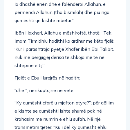
Ia dhashë enën dhe e falënderoi Allahun, e
përmendi Allahun (tha bismilah) dhe piu nga
qumështi që kishte mbetur.”
Ibën Haxheri, Allahu e mëshiroftë, thotë: “Tek
imam Tirmidhiu hadithi ka ardhur me këto fjalë:
‘Kur i parashtroja pyetje Xhafer ibën Ebi Talibit,
nuk më përgjigjej derisa të shkoja me të në
shtëpinë e tij’.”
Fjalët e Ebu Hurejrës në hadith:
“dhe ”; nënkuptojnë në vete.
“Ky qumësht çfarë u mjafton atyre?”; për qëllim
e kishte se qumështi ishte shumë pak në
krahasim me numrin e ehlu sufah. Në një
transmetim tjetër: “Ku i del ky qumësht ehlu