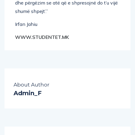
dhe përgëzim se atë që e shpresojnë do t’u vijë
shumë shpejt’.”
Irfan Jahiu
WWW.STUDENTET.MK
About Author
Admin_F