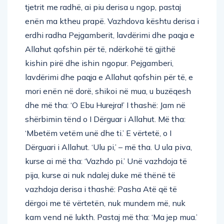
tjetrit me radhë, ai piu derisa u ngop, pastaj
enën ma ktheu prapë. Vazhdova kështu derisa i
erdhi radha Pejgamberit, lavdërimi dhe paqja e
Allahut qofshin për të, ndërkohë të gjithë
kishin pirë dhe ishin ngopur. Pejgamberi,
lavdërimi dhe paqja e Allahut qofshin për të, e
mori enën në dorë, shikoi në mua, u buzëqesh
dhe më tha: ‘O Ebu Hurejra!’ I thashë: Jam në
shërbimin tënd o I Dërguar i Allahut. Më tha:
‘Mbetëm vetëm unë dhe ti.’ E vërtetë, o I
Dërguari i Allahut. ‘Ulu pi,’ – më tha. U ula piva,
kurse ai më tha: ‘Vazhdo pi.’ Unë vazhdoja të
pija, kurse ai nuk ndalej duke më thënë të
vazhdoja derisa i thashë: Pasha Atë që të
dërgoi me të vërtetën, nuk mundem më, nuk
kam vend në lukth. Pastaj më tha: ‘Ma jep mua.’