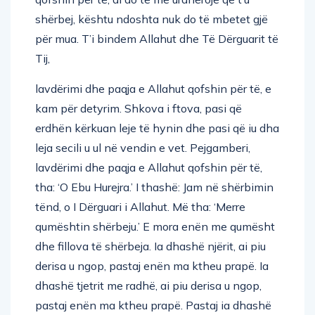
shërbej, kështu ndoshta nuk do të mbetet gjë
për mua. T’i bindem Allahut dhe Të Dërguarit të
Tij,
lavdërimi dhe paqja e Allahut qofshin për të, e
kam për detyrim. Shkova i ftova, pasi që
erdhën kërkuan leje të hynin dhe pasi që iu dha
leja secili u ul në vendin e vet. Pejgamberi,
lavdërimi dhe paqja e Allahut qofshin për të,
tha: ‘O Ebu Hurejra.’ I thashë: Jam në shërbimin
tënd, o I Dërguari i Allahut. Më tha: ‘Merre
qumështin shërbeju.’ E mora enën me qumësht
dhe fillova të shërbeja. Ia dhashë njërit, ai piu
derisa u ngop, pastaj enën ma ktheu prapë. Ia
dhashë tjetrit me radhë, ai piu derisa u ngop,
pastaj enën ma ktheu prapë. Pastaj ia dhashë