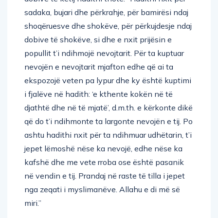
sadaka, bujari dhe përkrahje, për bamirësi ndaj
shoqëruesve dhe shokëve, për përkujdesje ndaj
dobive të shokëve, si dhe e nxit prijësin e
popullit t’i ndihmojë nevojtarit. Për ta kuptuar
nevojën e nevojtarit mjafton edhe që ai ta
ekspozojë veten pa lypur dhe ky është kuptimi
i fjalëve në hadith: ‘e kthente kokën në të
djathtë dhe në të mjatë’, d.m.th. e kërkonte dikë
që do t’i ndihmonte ta largonte nevojën e tij. Po
ashtu hadithi nxit për ta ndihmuar udhëtarin, t’i
jepet lëmoshë nëse ka nevojë, edhe nëse ka
kafshë dhe me vete rroba ose është pasanik
në vendin e tij. Prandaj në raste të tilla i jepet
nga zeqati i myslimanëve. Allahu e di më së
miri.”