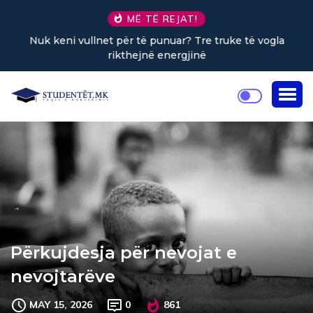
MË TË REJAT!
Nuk keni vullnet për të punuar? Tre truke të vogla
rikthejnë energjinë
Përkujdesja për nevojat e
nevojtarëve
MAY 15, 2026
0
861