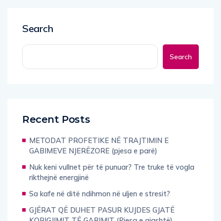
Search
Search
Recent Posts
METODAT PROFETIKE NË TRAJTIMIN E
GABIMEVE NJERËZORE (pjesa e parë)
Nuk keni vullnet për të punuar? Tre truke të vogla
rikthejnë energjinë
Sa kafe në ditë ndihmon në uljen e stresit?
GJËRAT QË DUHET PASUR KUJDES GJATË
KORIGJIMIT TË GABIMIT (Pjesa e gjashtë)