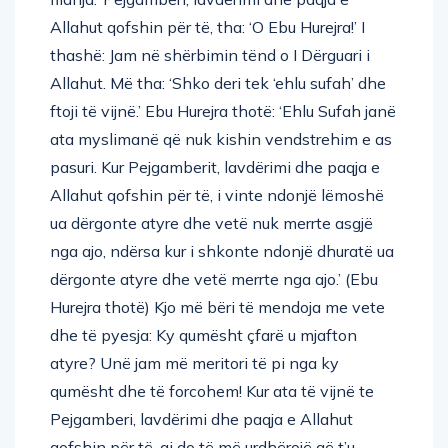
Allahut qofshin për të, tha: ‘O Ebu Hurejra!’ I
thashë: Jam në shërbimin tënd o I Dërguari i
Allahut. Më tha: ‘Shko deri tek ‘ehlu sufah’ dhe
ftoji të vijnë.’ Ebu Hurejra thotë: ‘Ehlu Sufah janë
ata myslimanë që nuk kishin vendstrehim e as
pasuri. Kur Pejgamberit, lavdërimi dhe paqja e
Allahut qofshin për të, i vinte ndonjë lëmoshë
ua dërgonte atyre dhe vetë nuk merrte asgjë
nga ajo, ndërsa kur i shkonte ndonjë dhuratë ua
dërgonte atyre dhe vetë merrte nga ajo.’ (Ebu
Hurejra thotë) Kjo më bëri të mendoja me vete
dhe të pyesja: Ky qumësht çfarë u mjafton
atyre? Unë jam më meritori të pi nga ky
qumësht dhe të forcohem! Kur ata të vijnë te
Pejgamberi, lavdërimi dhe paqja e Allahut
qofshin për të, ai do të më urdhërojë që t’u