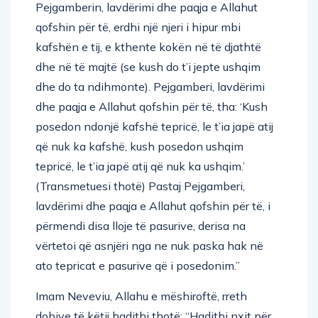
Pejgamberin, lavdërimi dhe paqja e Allahut
qofshin për të, erdhi një njeri i hipur mbi
kafshën e tij, e kthente kokën në të djathtë
dhe në të majtë (se kush do t’i jepte ushqim
dhe do ta ndihmonte). Pejgamberi, lavdërimi
dhe paqja e Allahut qofshin për të, tha: ‘Kush
posedon ndonjë kafshë tepricë, le t’ia japë atij
që nuk ka kafshë, kush posedon ushqim
tepricë, le t’ia japë atij që nuk ka ushqim.’
(Transmetuesi thotë) Pastaj Pejgamberi,
lavdërimi dhe paqja e Allahut qofshin për të, i
përmendi disa lloje të pasurive, derisa na
vërtetoi që asnjëri nga ne nuk paska hak në
ato tepricat e pasurive që i posedonim.”
Imam Neveviu, Allahu e mëshiroftë, rreth
dobive të këtij hadithi thotë: “Hadithi nxit për