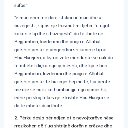
sufas.”
“e mori enën në dorë, shikoi në mua dhe u
buzëqesh”; sipas një trasmetimi tjetër: “e ngriti
kokën e tij dhe u buzëqesh”; do të thotë që
Pejgamberi, lavdërimi dhe paqja e Allahut
qofshin për të, e përqendroi shikimin e tij në
Ebu Hurejrën, a ky në vete mendonte se nuk do
të mbetet diçka nga qumështi, dhe kjo e bëri
Pejgamberin, lavdërimi dhe paqja e Allahut
qofshin për të, të buzëqeshej me të, t’ia bënte
me dije se nuk i ka humbur gjë nga qumështi,
edhe përskaj frikës që e kishte Ebu Hurejra se
do të mbetej duarthatë.
2. Përkujdesja për ndjenjat e nevojtarëve nëse
rrezikohen që t’ua shtrijnë dorën njerëzve dhe