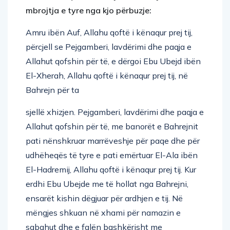
mbrojtja e tyre nga kjo përbuzje:
Amru ibën Auf, Allahu qoftë i kënaqur prej tij,
përcjell se Pejgamberi, lavdërimi dhe paqja e
Allahut qofshin për të, e dërgoi Ebu Ubejd ibën
El-Xherah, Allahu qoftë i kënaqur prej tij, në
Bahrejn për ta
sjellë xhizjen. Pejgamberi, lavdërimi dhe paqja e
Allahut qofshin për të, me banorët e Bahrejnit
pati nënshkruar marrëveshje për paqe dhe për
udhëheqës të tyre e pati emërtuar El-Ala ibën
El-Hadremij, Allahu qoftë i kënaqur prej tij. Kur
erdhi Ebu Ubejde me të hollat nga Bahrejni,
ensarët kishin dëgjuar për ardhjen e tij. Në
mëngjes shkuan në xhami për namazin e
sabahut dhe e falën bashkërisht me