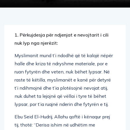
1. Përkujdesja për ndjenjat e nevojtarit i cili
nuk lyp nga njerëzit:
Myslimanit mund t’i ndodhë që të kalojë nëpër
halle dhe kriza të ndryshme materiale, por e
ruan fytyrën dhe veten, nuk bëhet lypsar. Në
raste të këtilla, myslimanët e kanë për detyrë
t’i ndihmojnë dhe t’ia plotësojnë nevojat atij,
nuk duhet ta lejojnë që vëllai i tyre të bëhet
lypsar, por t’ia ruajnë nderin dhe fytyrën e tij.
Ebu Seid El-Hudrij, Allahu qoftë i kënaqur prej
tij, thotë: “Derisa ishim në udhëtim me