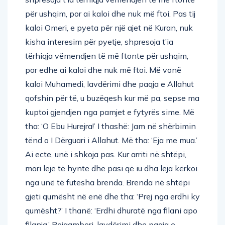
për ushqim, por ai kaloi dhe nuk më ftoi. Pas tij
kaloi Omeri, e pyeta për një ajet në Kuran, nuk
kisha interesim për pyetje, shpresoja t’ia
tërhiqja vëmendjen të më ftonte për ushqim,
por edhe ai kaloi dhe nuk më ftoi. Më vonë
kaloi Muhamedi, lavdërimi dhe paqja e Allahut
qofshin për të, u buzëqesh kur më pa, sepse ma
kuptoi gjendjen nga pamjet e fytyrës sime. Më
tha: ‘O Ebu Hurejra!’ I thashë: Jam në shërbimin
tënd o I Dërguari i Allahut. Më tha: ‘Eja me mua.’
Ai ecte, unë i shkoja pas. Kur arriti në shtëpi,
mori leje të hynte dhe pasi që iu dha leja kërkoi
nga unë të futesha brenda. Brenda në shtëpi
gjeti qumësht në enë dhe tha: ‘Prej nga erdhi ky
qumësht?’ I thanë: ‘Erdhi dhuratë nga filani apo
filanja.’ Pejgamberi, lavdërimi dhe paqja e