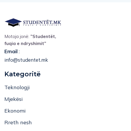
Motoja jonë:
”Studentët,
fuqia e ndryshimit”
Email
:
info@studentet.mk
Kategoritë
Teknologji
Mjekësi
Ekonomi
Rreth nesh