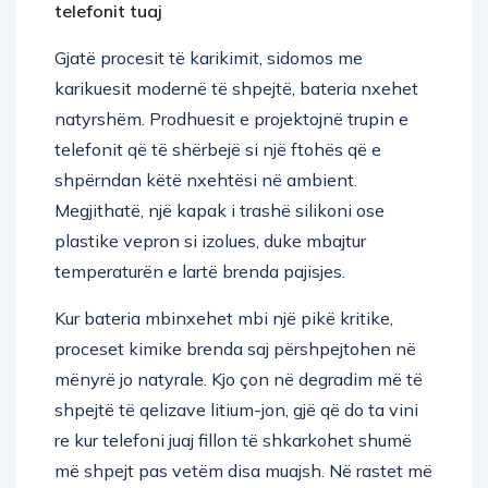
telefonit tuaj
Gjatë procesit të karikimit, sidomos me
karikuesit modernë të shpejtë, bateria nxehet
natyrshëm. Prodhuesit e projektojnë trupin e
telefonit që të shërbejë si një ftohës që e
shpërndan këtë nxehtësi në ambient.
Megjithatë, një kapak i trashë silikoni ose
plastike vepron si izolues, duke mbajtur
temperaturën e lartë brenda pajisjes.
Kur bateria mbinxehet mbi një pikë kritike,
proceset kimike brenda saj përshpejtohen në
mënyrë jo natyrale. Kjo çon në degradim më të
shpejtë të qelizave litium-jon, gjë që do ta vini
re kur telefoni juaj fillon të shkarkohet shumë
më shpejt pas vetëm disa muajsh. Në rastet më