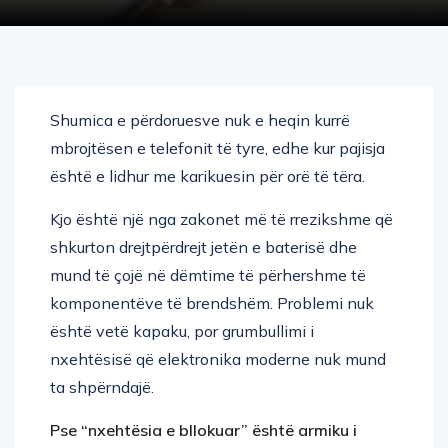
Shumica e përdoruesve nuk e heqin kurrë
mbrojtësen e telefonit të tyre, edhe kur pajisja
është e lidhur me karikuesin për orë të tëra.
Kjo është një nga zakonet më të rrezikshme që
shkurton drejtpërdrejt jetën e baterisë dhe
mund të çojë në dëmtime të përhershme të
komponentëve të brendshëm. Problemi nuk
është vetë kapaku, por grumbullimi i
nxehtësisë që elektronika moderne nuk mund
ta shpërndajë.
Pse “nxehtësia e bllokuar” është armiku i