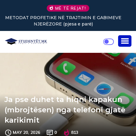
MË TË REJAT!
E
Nuk keni vullnet për të punuar? Tre truke të vogla
rikthejnë energjinë
Ja pse duhet ta hiqni kapakun
(mbrojtësen) nga telefoni gjatë
karikimit
MAY 20, 2026
0
813