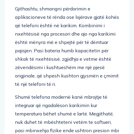
Gjithashtu, shmangni përdorimin e
aplikacioneve të rënda ose lojërave gjatë kohës
që telefoni është në karikim. Kombinimi i
nxehtësisë nga procesori dhe ajo nga karikimi
është mënyra më e shpejtë për të dëmtuar
pajisjen. Pasi bateria humb kapacitetin për
shkak të nxehtësisë, zgjidhja e vetme është
zëvendësimi i kushtueshëm me një pjesë
origjinale, që shpesh kushton gjysmën e çmimit
të një telefoni të ri.
Shumë telefona modernë kanë mbrojtje të
integruar që ngadalëson karikimin kur
temperatura bëhet shumë e lartë. Megjithatë,
nuk duhet të mbështeteni vetëm te softueri,
pasi mbinxehja fizike ende ushtron presion mbi