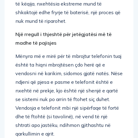
të këqija, nxehtësia ekstreme mund të
shkaktojë edhe fryrje të baterisë, një proces që
nuk mund të riparohet.
Një rregull i thjeshtë për jetëgjatësi më të
madhe të pajisjes
Mënyra më e mirë për të mbrojtur telefonin tuaj
është ta hiqni mbrojtësen çdo herë që e
vendosni në karikim, sidomos gjatë natës. Nëse
ndjeni që pjesa e pasme e telefonit është e
nxehtë në prekje, kjo është një shenjë e qartë
se sistemi nuk po arrin të ftohet siç duhet.
Vendosja e telefonit mbi një sipërfaqe të fortë
dhe të ftohtë (si tavolinë), në vend të një
shtrati apo jastëku, ndihmon gjithashtu në
qarkullimin e ajrit.