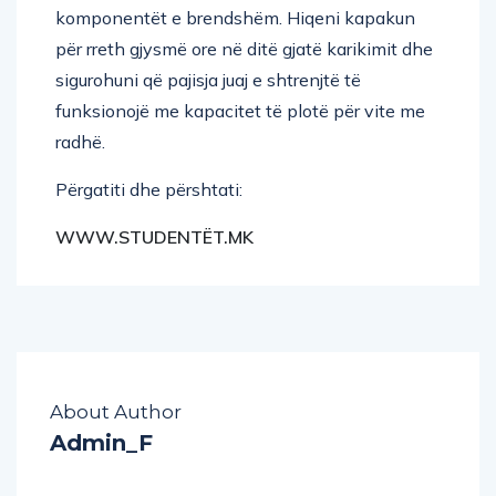
komponentët e brendshëm. Hiqeni kapakun
për rreth gjysmë ore në ditë gjatë karikimit dhe
sigurohuni që pajisja juaj e shtrenjtë të
funksionojë me kapacitet të plotë për vite me
radhë.
Përgatiti dhe përshtati:
WWW.STUDENTËT.MK
About Author
Admin_F