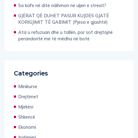
Sa kafe në ditë ndihmon në uljen e stresit?
GJËRAT QË DUHET PASUR KUJDES GJATË
KORIGJIMIT TË GABIMIT (Pjesa e gjashtë)
Ata u refuzuan dhe u tallën, por sot drejtojnë
perandoritë më të mëdha në botë
Categories
Minikurse
Drejtimet
Mjekësi
Shkencë
Ekonomi
Inxhinieri