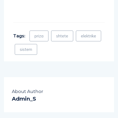
Tags:
priza
shtete
elektrike
sistem
About Author
Admin_S