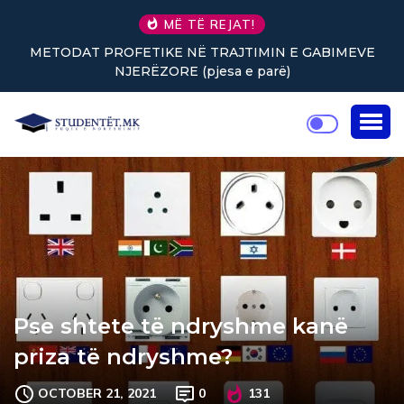
MË TË REJAT!
ETIKE NË TRAJTIMIN E GABIMEVE
Nuk keni vullnet p
ERËZORE (pjesa e parë)
ri
Pse shtete të ndryshme kanë
priza të ndryshme?
OCTOBER 21, 2021
0
131