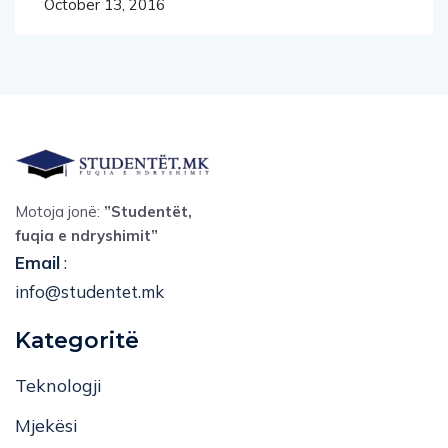
October 13, 2016
Motoja jonë:
”Studentët,
fuqia e ndryshimit”
Email
:
info@studentet.mk
Kategoritë
Teknologji
Mjekësi