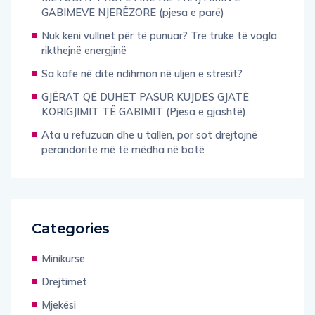
GABIMEVE NJERËZORE (pjesa e parë)
Nuk keni vullnet për të punuar? Tre truke të vogla
rikthejnë energjinë
Sa kafe në ditë ndihmon në uljen e stresit?
GJËRAT QË DUHET PASUR KUJDES GJATË
KORIGJIMIT TË GABIMIT (Pjesa e gjashtë)
Ata u refuzuan dhe u tallën, por sot drejtojnë
perandoritë më të mëdha në botë
Categories
Minikurse
Drejtimet
Mjekësi