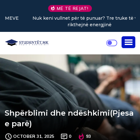
MË TË REJAT!
Nuk keni vullnet për të punuar? Tre truke të vogla
rikthejnë energjinë
Shpërblimi dhe ndëshkimi(Pjesa
e parë)
OCTOBER 31, 2025
0
93