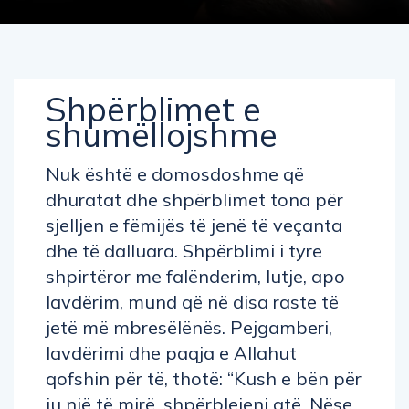
Shpërblimet e
shumëllojshme
Nuk është e domosdoshme që
dhuratat dhe shpërblimet tona për
sjelljen e fëmijës të jenë të veçanta
dhe të dalluara. Shpërblimi i tyre
shpirtëror me falënderim, lutje, apo
lavdërim, mund që në disa raste të
jetë më mbresëlënës. Pejgamberi,
lavdërimi dhe paqja e Allahut
qofshin për të, thotë: “Kush e bën për
ju një të mirë, shpërblejeni atë. Nëse