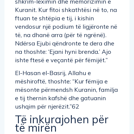
shkrim-leximin dhe memorizimin e
Kuranit. Kur fitoi shkathtësi në to, na
ftuan te shtëpia e tij, i kishin
vendosur një podium të ligjëronte në
të, na dhanë arra (për të ngrënë).
Ndërsa Ejubi qëndronte te dera dhe
na thoshte: ‘Ejani hyni brenda.’ Ajo
ishte ftesë e veçantë për fëmijët.”
El-Hasan el-Basrij, Allahu e
mëshiroftë, thoshte: “Kur fëmija e
mësonte përmendsh Kuranin, familja
e tij thernin kafshë dhe gatuanin
ushqim për njerëzit.”62
Të inkurajohen për
të mirën