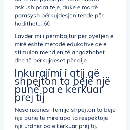
askush para teje, duke e marrë
parasysh përkujdesjen tënde për
hadithet…”60
Lavdërimi i përmbajtur për pyetjen e
mirë është metodë edukative që e
stimulon mendjen të angazhohet
dhe të përkujdeset për dije.
Inkurajimi i atij që
shpejton ta bëjë një
punë pa e kërkuar
prej tij
Nëse nxënësi-fëmija shpejton ta bëjë
një punë të mirë apo ta respektojë
një urdhër pa e kërkuar prej tij,