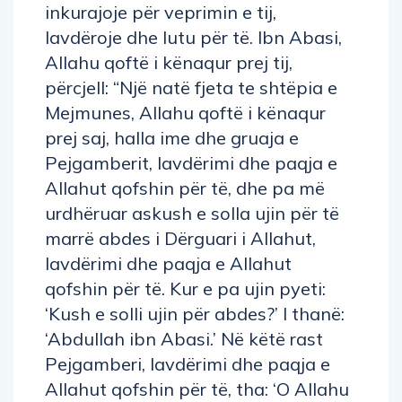
inkurajoje për veprimin e tij,
lavdëroje dhe lutu për të. Ibn Abasi,
Allahu qoftë i kënaqur prej tij,
përcjell: “Një natë fjeta te shtëpia e
Mejmunes, Allahu qoftë i kënaqur
prej saj, halla ime dhe gruaja e
Pejgamberit, lavdërimi dhe paqja e
Allahut qofshin për të, dhe pa më
urdhëruar askush e solla ujin për të
marrë abdes i Dërguari i Allahut,
lavdërimi dhe paqja e Allahut
qofshin për të. Kur e pa ujin pyeti:
‘Kush e solli ujin për abdes?’ I thanë:
‘Abdullah ibn Abasi.’ Në këtë rast
Pejgamberi, lavdërimi dhe paqja e
Allahut qofshin për të, tha: ‘O Allahu