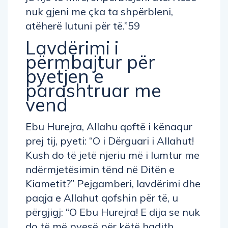
nuk gjeni me çka ta shpërbleni,
atëherë lutuni për të.”59
Lavdërimi i
përmbajtur për
pyetjen e
parashtruar me
vend
Ebu Hurejra, Allahu qoftë i kënaqur
prej tij, pyeti: “O i Dërguari i Allahut!
Kush do të jetë njeriu më i lumtur me
ndërmjetësimin tënd në Ditën e
Kiametit?” Pejgamberi, lavdërimi dhe
paqja e Allahut qofshin për të, u
përgjigj: “O Ebu Hurejra! E dija se nuk
do të më pyesë për këtë hadith