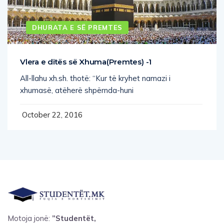
DHURATA E SË PREMTES
Vlera e ditës së Xhuma(Premtes) -1
All-llahu xh.sh. thotë: “Kur të kryhet namazi i
xhumasë, atëherë shpërnda-huni
October 22, 2016
Motoja jonë:
”Studentët,