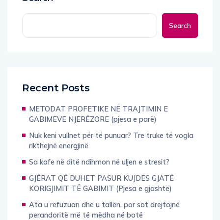
Search
Recent Posts
METODAT PROFETIKE NË TRAJTIMIN E
GABIMEVE NJERËZORE (pjesa e parë)
Nuk keni vullnet për të punuar? Tre truke të vogla
rikthejnë energjinë
Sa kafe në ditë ndihmon në uljen e stresit?
GJËRAT QË DUHET PASUR KUJDES GJATË
KORIGJIMIT TË GABIMIT (Pjesa e gjashtë)
Ata u refuzuan dhe u tallën, por sot drejtojnë
perandoritë më të mëdha në botë