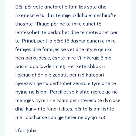
Bëji për vete anëtarët e familjes sate dhe
nxënësit e tu. Ibn Tejmije, Allahu e mëshiroftë,
thoshte: “Rruga për në të mirë duhet të
lehtësohet, të përkrahet dhe të motivohet për
të. Prindi, për t’ia bërë të dashur punën e mirë
fëmijës dhe familjes së vet dhe atyre që i ka
nën përkujdesje, është mirë t’i inkurajojë me
pasuri apo lavdërim etj. Për këtë shkak u
ligjërua dhënia e zeqatit për një kategori
njerëzish që t’u përfitohet zemra e tyre dhe të
hyjnë në Islam. Përcillet se kishte njerëz që në
mëngjes hynin në Islam për interesa të dynjasë
dhe, kur vinte fundi i ditës, për ta Islami ishte
më i dashur se çdo gjë tjetër në dynja.”63
Irfan Jahiu