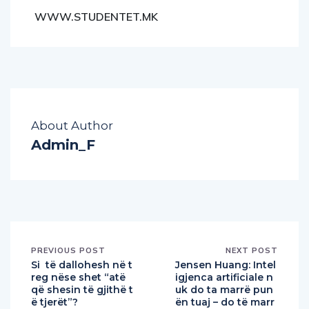
WWW.STUDENTET.MK
About Author
Admin_F
PREVIOUS POST
NEXT POST
Si të dallohesh në t
Jensen Huang: Intel
reg nëse shet “atë
igjenca artificiale n
që shesin të gjithë t
uk do ta marrë pun
ë tjerët”?
ën tuaj – do të marr