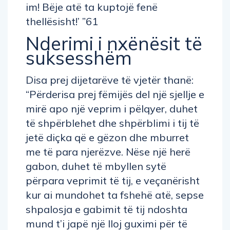
im! Bëje atë ta kuptojë fenë
thellësisht!’ ”61
Nderimi i nxënësit të
suksesshëm
Disa prej dijetarëve të vjetër thanë:
“Përderisa prej fëmijës del një sjellje e
mirë apo një veprim i pëlqyer, duhet
të shpërblehet dhe shpërblimi i tij të
jetë diçka që e gëzon dhe mburret
me të para njerëzve. Nëse një herë
gabon, duhet të mbyllen sytë
përpara veprimit të tij, e veçanërisht
kur ai mundohet ta fshehë atë, sepse
shpalosja e gabimit të tij ndoshta
mund t’i japë një lloj guximi për të