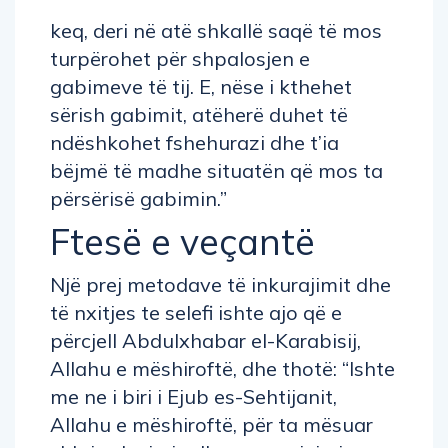
keq, deri në atë shkallë saqë të mos
turpërohet për shpalosjen e
gabimeve të tij. E, nëse i kthehet
sërish gabimit, atëherë duhet të
ndëshkohet fshehurazi dhe t’ia
bëjmë të madhe situatën që mos ta
përsërisë gabimin.”
Ftesë e veçantë
Një prej metodave të inkurajimit dhe
të nxitjes te selefi ishte ajo që e
përcjell Abdulxhabar el-Karabisij,
Allahu e mëshiroftë, dhe thotë: “Ishte
me ne i biri i Ejub es-Sehtijanit,
Allahu e mëshiroftë, për ta mësuar