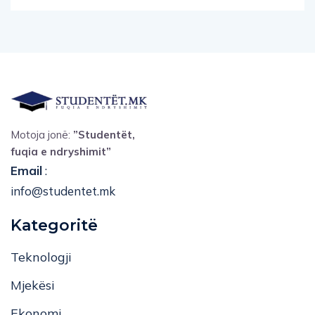
Motoja jonë:
”Studentët,
fuqia e ndryshimit”
Email
:
info@studentet.mk
Kategoritë
Teknologji
Mjekësi
Ekonomi