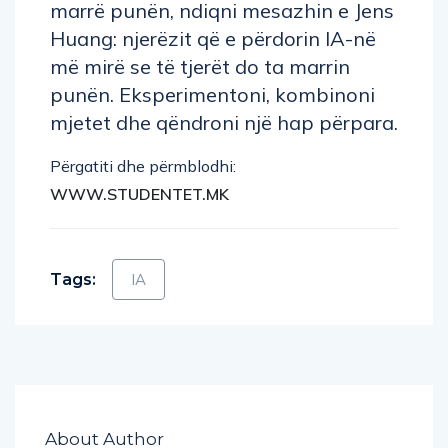
marrë punën, ndiqni mesazhin e Jens
Huang: njerëzit që e përdorin IA-në
më mirë se të tjerët do ta marrin
punën. Eksperimentoni, kombinoni
mjetet dhe qëndroni një hap përpara.
Përgatiti dhe përmblodhi:
WWW.STUDENTET.MK
Tags:
IA
About Author