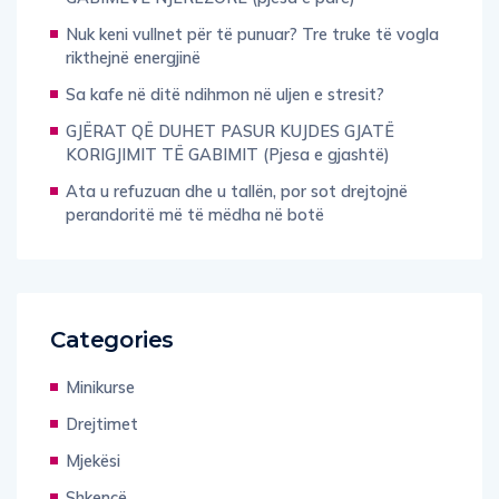
Nuk keni vullnet për të punuar? Tre truke të vogla
rikthejnë energjinë
Sa kafe në ditë ndihmon në uljen e stresit?
GJËRAT QË DUHET PASUR KUJDES GJATË
KORIGJIMIT TË GABIMIT (Pjesa e gjashtë)
Ata u refuzuan dhe u tallën, por sot drejtojnë
perandoritë më të mëdha në botë
Categories
Minikurse
Drejtimet
Mjekësi
Shkencë