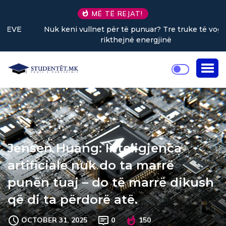
MË TË REJAT!
Nuk keni vullnet për të punuar? Tre truke të vogla
rikthejnë energjinë
Jensen Huang: Inteligjenca
artificiale nuk do ta marrë
punën tuaj – do të marrë dikush
që di ta përdorë atë.
OCTOBER 31, 2025
0
150