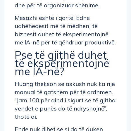
dhe për të organizuar shënime.
Mesazhi është i qartë: Edhe
udhëheqësit më të mëdhenj të
biznesit duhet të eksperimentojnë
me IA-në për të qëndruar produktivë.
Pse të gjithë duhet
të eksperimentojnë
me IA-në?
Huang thekson se askush nuk ka një
manual të gatshëm për të ardhmen.
“Jam 100 për qind i sigurt se të gjitha
vendet e punës do të ndryshojnë”,
thotë ai.
Ende nuk dihet se si do të duken