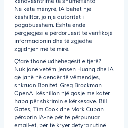
këndvështrime të shumëfishta.
Në këtë mënyrë, IA bëhet një
këshilltar, jo një autoritet i
pagabueshëm. Është ende
përgjegjësi e përdoruesit të verifikojë
informacionin dhe të zgjedhë
zgjidhjen më të mirë.
Çfarë thonë udhëheqësit e tjerë?
Nuk janë vetëm Jensen Huang dhe IA
që janë në qendër të vëmendjes,
shkruan Bonitet. Greg Brockman i
OpenAI këshillon një qasje me katër
hapa për shkrimin e kërkesave. Bill
Gates, Tim Cook dhe Mark Cuban
përdorin IA-në për të përpunuar
email-et, për të kryer detyra rutinë