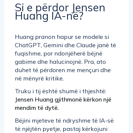
Si e përdor Jensen
Huang IA-në?
Huang pranon hapur se modele si
ChatGPT, Gemini dhe Claude janë të
fuqishme, por ndonjëherë bëjnë
gabime dhe halucinojnë. Pra, ato
duhet të përdoren me mençuri dhe
në mënyrë kritike.
Truku i tij është shumë i thjeshtë:
Jensen Huang gjithmonë kërkon një
mendim të dytë.
Bëjini mjeteve të ndryshme të IA-së
të njëjtën pyetje, pastaj kërkojuni