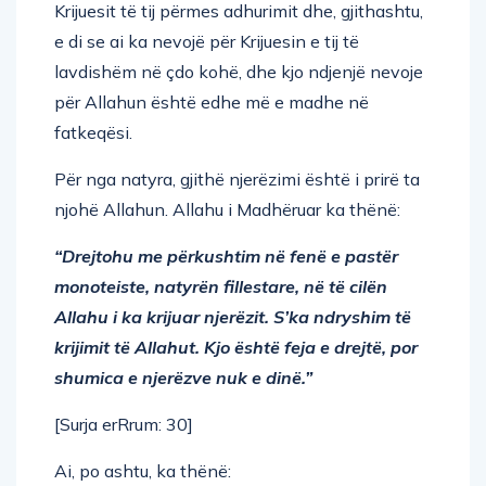
Krijuesit të tij përmes adhurimit dhe, gjithashtu,
e di se ai ka nevojë për Krijuesin e tij të
lavdishëm në çdo kohë, dhe kjo ndjenjë nevoje
për Allahun është edhe më e madhe në
fatkeqësi.
Për nga natyra, gjithë njerëzimi është i prirë ta
njohë Allahun. Allahu i Madhëruar ka thënë:
“Drejtohu me përkushtim në fenë e pastër
monoteiste, natyrën fillestare, në të cilën
Allahu i ka krijuar njerëzit. S’ka ndryshim të
krijimit të Allahut. Kjo është feja e drejtë, por
shumica e njerëzve nuk e dinë.”
[Surja erRrum: 30]
Ai, po ashtu, ka thënë: