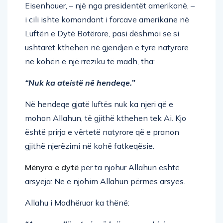
Eisenhouer, – një nga presidentët amerikanë, –
i cili ishte komandant i forcave amerikane në
Luftën e Dytë Botërore, pasi dëshmoi se si
ushtarët kthehen në gjendjen e tyre natyrore
në kohën e një rreziku të madh, tha:
“Nuk ka ateistë në hendeqe.”
Në hendeqe gjatë luftës nuk ka njeri që e
mohon Allahun, të gjithë kthehen tek Ai. Kjo
është prirja e vërtetë natyrore që e pranon
gjithë njerëzimi në kohë fatkeqësie.
Mënyra e dytë
për ta njohur Allahun është
arsyeja: Ne e njohim Allahun përmes arsyes.
Allahu i Madhëruar ka thënë: