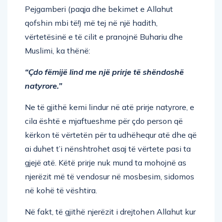
Pejgamberi (paqja dhe bekimet e Allahut
qofshin mbi të!) më tej në një hadith,
vërtetësinë e të cilit e pranojnë Buhariu dhe
Muslimi, ka thënë:
“Çdo fëmijë lind me një prirje të shëndoshë
natyrore.”
Ne të gjithë kemi lindur në atë prirje natyrore, e
cila është e mjaftueshme për çdo person që
kërkon të vërtetën për ta udhëhequr atë dhe që
ai duhet t’i nënshtrohet asaj të vërtete pasi ta
gjejë atë. Këtë prirje nuk mund ta mohojnë as
njerëzit më të vendosur në mosbesim, sidomos
në kohë të vështira.
Në fakt, të gjithë njerëzit i drejtohen Allahut kur