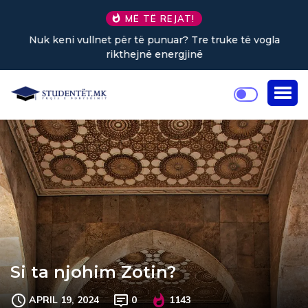
MË TË REJAT!
Nuk keni vullnet për të punuar? Tre truke të vogla
rikthejnë energjinë
Si ta njohim Zotin?
APRIL 19, 2024
0
1143