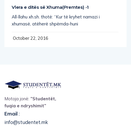
Vlera e ditës së Xhuma(Premtes) -1
All-llahu xh.sh. thotë: “Kur të kryhet namazi i
xhumasë, atëherë shpërnda-huni
October 22, 2016
Motoja jonë:
”Studentët,
fuqia e ndryshimit”
Email
:
info@studentet.mk