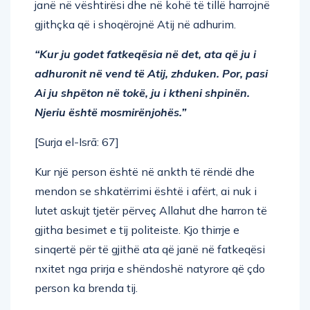
janë në vështirësi dhe në kohë të tillë harrojnë
gjithçka që i shoqërojnë Atij në adhurim.
“Kur ju godet fatkeqësia në det, ata që ju i
adhuronit në vend të Atij, zhduken. Por, pasi
Ai ju shpëton në tokë, ju i ktheni shpinën.
Njeriu është mosmirënjohës.”
[Surja el-Isrā: 67]
Kur një person është në ankth të rëndë dhe
mendon se shkatërrimi është i afërt, ai nuk i
lutet askujt tjetër përveç Allahut dhe harron të
gjitha besimet e tij politeiste. Kjo thirrje e
sinqertë për të gjithë ata që janë në fatkeqësi
nxitet nga prirja e shëndoshë natyrore që çdo
person ka brenda tij.