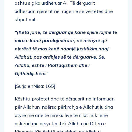
ashtu siç ka urdhëruar Ai. Të dërguarit i
udhëzuan njerëzit në rrugën e së vërtetës dhe
shpëtimit:
“(Këta janë) të dërguar që kanë sjellë lajme të
mira e kanë paralajmëruar, në mënyrë që
njerëzit të mos kenë ndonjë justifikim ndaj
Allahut, pas ardhjes së të dërguarve. Se,
Allahu, është i Plotfuqishëm dhe i
Gjithëdijshëm.”
[Surja enNisa: 165]
Kështu, profetët dhe të dërguarit na informuan
për Allahun, ndërsa përkrahja e Allahut iu dha
atyre me anë të mrekullive të cilat nuk lënë
askënd me arsyetim tek Allahu në Ditën e
Kiametit. Kjo është për shkak se Allahu i