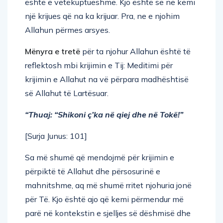
është e vetëkuptueshme. Kjo është se ne kemi
një krijues që na ka krijuar. Pra, ne e njohim
Allahun përmes arsyes.
Mënyra e tretë
për ta njohur Allahun është të
reflektosh mbi krijimin e Tij: Meditimi për
krijimin e Allahut na vë përpara madhështisë
së Allahut të Lartësuar.
“Thuaj: “Shikoni ç’ka në qiej dhe në Tokë!”
[Surja Junus: 101]
Sa më shumë që mendojmë për krijimin e
përpiktë të Allahut dhe përsosurinë e
mahnitshme, aq më shumë rritet njohuria jonë
për Të. Kjo është ajo që kemi përmendur më
parë në kontekstin e sjelljes së dëshmisë dhe