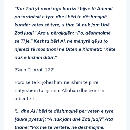
“Kur Zoti yt nxori nga kurrizi i bijve të Ademit
pasardhësit e tyre dhe i bëri të dëshmojnë
kundër vetes së tyre, u tha: “A nuk jam Unë
Zoti juaj?” Ata u përgjigjën: “Po, dëshmojmë
se Ti je.” Kështu bëri Ai, në mënyrë që ju (o
njerëz) të mos thoni në Ditën e Kiametit: “Këtë
nuk e kishim ditur.“
[Surja El-Araf: 172]
Para se të krijoheshim, ne ishim të prirë
natyrshëm ta njihnim Allahun dhe të ishim
robër të Tij:
“… dhe Ai i bëri të dëshmojnë për veten e tyre
[duke pyetur]: “A nuk jam unë Zoti juaj?” Ata
thanë: “Po; me të vërtetë, ne dëshmojmë.”