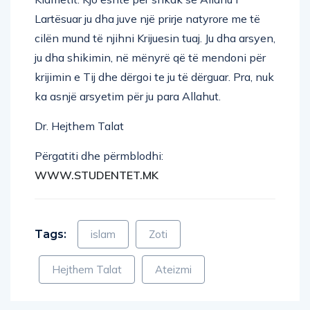
Lartësuar ju dha juve një prirje natyrore me të
cilën mund të njihni Krijuesin tuaj. Ju dha arsyen,
ju dha shikimin, në mënyrë që të mendoni për
krijimin e Tij dhe dërgoi te ju të dërguar. Pra, nuk
ka asnjë arsyetim për ju para Allahut.
Dr. Hejthem Talat
Përgatiti dhe përmblodhi:
WWW.STUDENTET.MK
Tags:
islam
Zoti
Hejthem Talat
Ateizmi