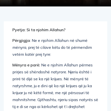
Pyetja: Si ta njohim Allahun?
Përgjigjja
: Ne e njohim Allahun në shumë
mënyra, prej të cilave këtu do të përmendim
vetëm katër prej tyre:
Mënyra e parë:
Ne e njohim Allahun përmes
prirjes së shëndoshë natyrore. Njeriu është i
prirë të dijë se ka një krijues. Në mënyrë të
natyrshme, ju e dini që ka një krijues që ju ka
krijuar ju në këtë formë, me një përsosuri të
mahnitshme. Gjithashtu, njeriu sipas natyrës së
tij e di se nga ai kërkohet që t’i drejtohet