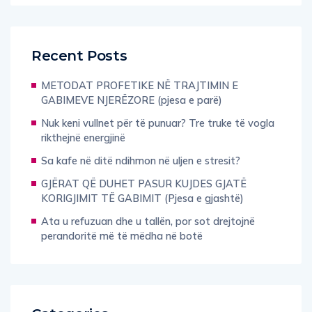
Recent Posts
METODAT PROFETIKE NË TRAJTIMIN E
GABIMEVE NJERËZORE (pjesa e parë)
Nuk keni vullnet për të punuar? Tre truke të vogla
rikthejnë energjinë
Sa kafe në ditë ndihmon në uljen e stresit?
GJËRAT QË DUHET PASUR KUJDES GJATË
KORIGJIMIT TË GABIMIT (Pjesa e gjashtë)
Ata u refuzuan dhe u tallën, por sot drejtojnë
perandoritë më të mëdha në botë