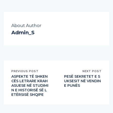
About Author
Admin_S
PREVIOUS POST
NEXT POST
ASPEKTE TË SHKEN
PESË SEKRETET E S
CËS LETRARE KRAH
UKSESIT NË VENDIN
ASUESE NË STUDIMI
E PUNËS
N E HISTORISË SË L
ETËRSISË SHQIPE