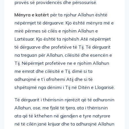
provës së providencës dhe përsosurisë.
Mënyra e katërt
për ta njohur Allahun është
nëpërmjet të dërguarve: Kjo është mënyra më e
mirë përmes së cilës e njohim Allahun e
Lartësuar. Kjo është ta njohësh Atë nëpërmjet
të dërguarve dhe profetëve të Tij. Të dërguarit
na treguan për Allahun, cilësitë dhe esencën e
Tij. Nëpërmjet profetëve ne e njohim Allahun
me emrat dhe cilësitë e Tij, dimë si ta
adhurojmë e t’i afrohemi Atij dhe si të
shpëtojmë nga dënimi i Tij në Ditën e Llogarisë.
Të dërguarit i thërrisnin njerëzit që të adhuronin
Allahun, ose, me fjalë të tjera, ata i thërrisnin
ata që të kthehen në gjendjen e tyre natyrore
në të cilën janë krijuar dhe ta adhurojnë Allahun