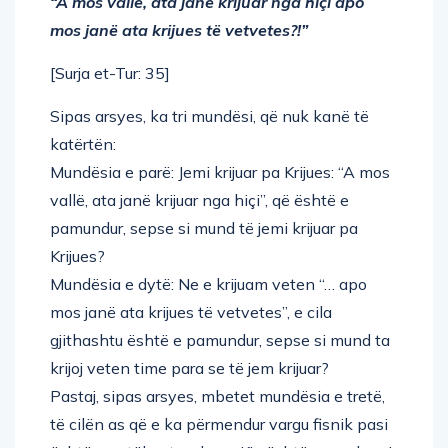
“A mos vallë, ata janë krijuar nga hiçi apo
mos janë ata krijues të vetvetes?!”
[Surja et-Tur: 35]
Sipas arsyes, ka tri mundësi, që nuk kanë të
katërtën:
Mundësia e parë: Jemi krijuar pa Krijues: “A mos
vallë, ata janë krijuar nga hiçi”, që është e
pamundur, sepse si mund të jemi krijuar pa
Krijues?
Mundësia e dytë: Ne e krijuam veten “… apo
mos janë ata krijues të vetvetes”, e cila
gjithashtu është e pamundur, sepse si mund ta
krijoj veten time para se të jem krijuar?
Pastaj, sipas arsyes, mbetet mundësia e tretë,
të cilën as që e ka përmendur vargu fisnik pasi