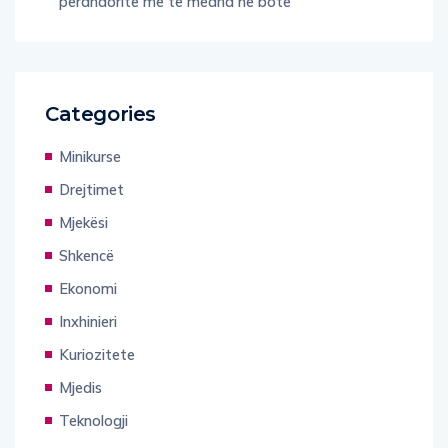
perandoritë më të mëdha në botë
Categories
Minikurse
Drejtimet
Mjekësi
Shkencë
Ekonomi
Inxhinieri
Kuriozitete
Mjedis
Teknologji