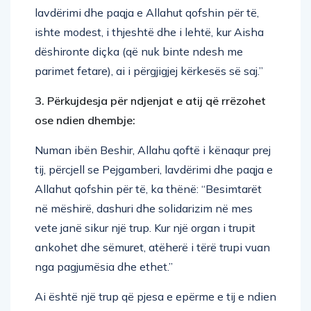
lavdërimi dhe paqja e Allahut qofshin për të,
ishte modest, i thjeshtë dhe i lehtë, kur Aisha
dëshironte diçka (që nuk binte ndesh me
parimet fetare), ai i përgjigjej kërkesës së saj.”
3. Përkujdesja për ndjenjat e atij që rrëzohet
ose ndien dhembje:
Numan ibën Beshir, Allahu qoftë i kënaqur prej
tij, përcjell se Pejgamberi, lavdërimi dhe paqja e
Allahut qofshin për të, ka thënë: “Besimtarët
në mëshirë, dashuri dhe solidarizim në mes
vete janë sikur një trup. Kur një organ i trupit
ankohet dhe sëmuret, atëherë i tërë trupi vuan
nga pagjumësia dhe ethet.”
Ai është një trup që pjesa e epërme e tij e ndien