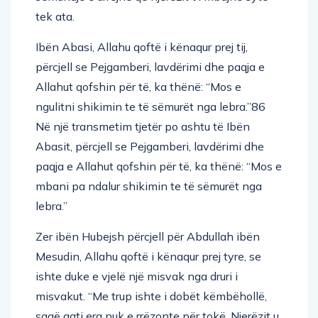
tek ata.
Ibën Abasi, Allahu qoftë i kënaqur prej tij,
përcjell se Pejgamberi, lavdërimi dhe paqja e
Allahut qofshin për të, ka thënë: “Mos e
ngulitni shikimin te të sëmurët nga lebra.”86
Në një transmetim tjetër po ashtu të Ibën
Abasit, përcjell se Pejgamberi, lavdërimi dhe
paqja e Allahut qofshin për të, ka thënë: “Mos e
mbani pa ndalur shikimin te të sëmurët nga
lebra.”
Zer ibën Hubejsh përcjell për Abdullah ibën
Mesudin, Allahu qoftë i kënaqur prej tyre, se
ishte duke e vjelë një misvak nga druri i
misvakut. “Me trup ishte i dobët këmbëhollë,
saqë gati era nuk e rrëzonte për tokë. Njerëzit u