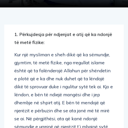
1. Përkujdesja për ndjenjat e atij që ka ndonjë
të metë fizike:
Kur një mysliman e sheh dikë që ka sëmundje,
gjymtim, të metë fizike, nga rregullat islame
është që ta falënderojë Allahun për shëndetin
e plotë që e ka dhe nuk duhet që ta lëndojë
dikë të sprovuar duke i ngulitur sytë tek ai. Kjo e
lëndon, e bën të ndiejë mangësi dhe i jep
dhembje në shpirt atij. E bën të mendojë që
njerëzit e përbuzin dhe se ata janë më të mirë
se ai. Në përgjithësi, ata që kanë ndonjë
sëmundje e urrejnë që njerëzit t’i mbajnë sytë