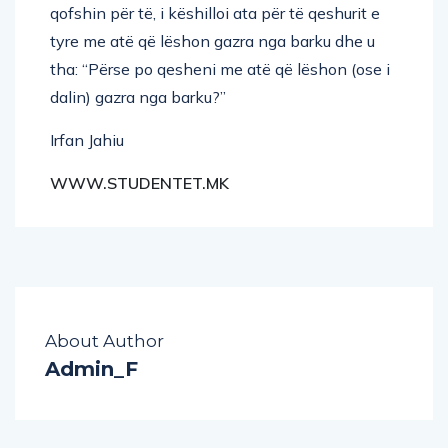
qofshin për të, i këshilloi ata për të qeshurit e
tyre me atë që lëshon gazra nga barku dhe u
tha: “Përse po qesheni me atë që lëshon (ose i
dalin) gazra nga barku?”
Irfan Jahiu
WWW.STUDENTET.MK
About Author
Admin_F