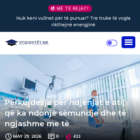
MË TË REJAT!
Nuk keni vullnet për të punuar? Tre truke të vogla
rikthejnë energjinë
Përkujdesja për ndjenjat e atij
që ka ndonjë sëmundje dhe të
ngjashme me të
MAY 29, 2026
0
413