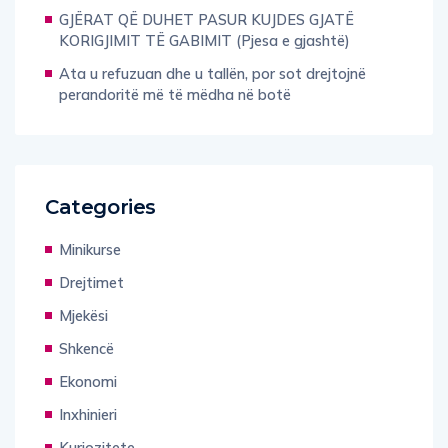
GJËRAT QË DUHET PASUR KUJDES GJATË
KORIGJIMIT TË GABIMIT (Pjesa e gjashtë)
Ata u refuzuan dhe u tallën, por sot drejtojnë
perandoritë më të mëdha në botë
Categories
Minikurse
Drejtimet
Mjekësi
Shkencë
Ekonomi
Inxhinieri
Kuriozitete