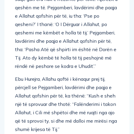
qeshën me të. Pejgamberi, lavdërimi dhe paqja
e Allahut qofshin për të, iu tha: ‘Pse po
qesheni?’ I thanë: ‘O I Dërguar i Allahut, po
qeshemi me këmbët e holla të tij.’ Pejgamberi,
lavdërimi dhe paqja e Allahut qofshin për të,
tha: ‘Pasha Atë që shpirti im është në Dorën e
Tij. Ato dy këmbë të holla të tij peshojnë më
rëndë në peshore se kodra e Uhudit’.”
Ebu Hurejra, Allahu qoftë i kënaqur prej tij,
përcjell se Pejgamberi, lavdërimi dhe paqja e
Allahut qofshin për të, ka thënë: “Kush e sheh
një të sprovuar dhe thotë: “Falënderimi i takon
Allahut, i Cili më shpëtoi dhe më ruajti nga ajo
që të sprovoi ty, si dhe më dalloi me mirësi nga
shumë krijesa të Tij.”