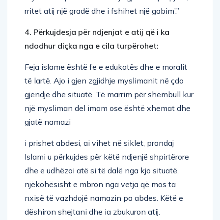
rritet atij një gradë dhe i fshihet një gabim’.”
4. Përkujdesja për ndjenjat e atij që i ka
ndodhur diçka nga e cila turpërohet:
Feja islame është fe e edukatës dhe e moralit
të lartë. Ajo i gjen zgjidhje myslimanit në çdo
gjendje dhe situatë. Të marrim për shembull kur
një mysliman del imam ose është xhemat dhe
gjatë namazi
i prishet abdesi, ai vihet në siklet, prandaj
Islami u përkujdes për këtë ndjenjë shpirtërore
dhe e udhëzoi atë si të dalë nga kjo situatë,
njëkohësisht e mbron nga vetja që mos ta
nxisë të vazhdojë namazin pa abdes. Këtë e
dëshiron shejtani dhe ia zbukuron atij.