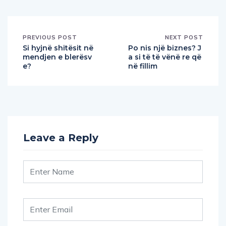
PREVIOUS POST
NEXT POST
Si hyjnë shitësit në
Po nis një biznes? J
mendjen e blerësv
a si të të vënë re që
e?
në fillim
Leave a Reply