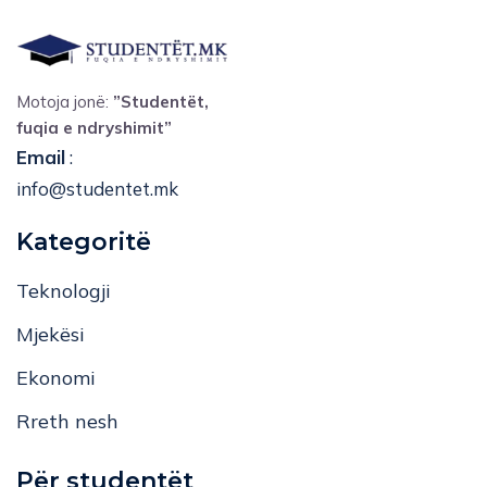
Motoja jonë:
”Studentët,
fuqia e ndryshimit”
Email
:
info@studentet.mk
Kategoritë
Teknologji
Mjekësi
Ekonomi
Rreth nesh
Për studentët