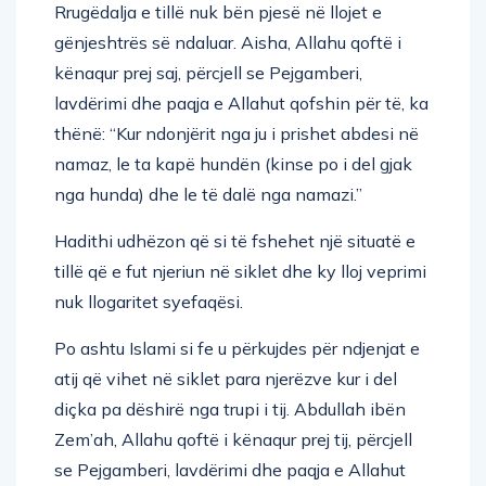
Rrugëdalja e tillë nuk bën pjesë në llojet e
gënjeshtrës së ndaluar. Aisha, Allahu qoftë i
kënaqur prej saj, përcjell se Pejgamberi,
lavdërimi dhe paqja e Allahut qofshin për të, ka
thënë: “Kur ndonjërit nga ju i prishet abdesi në
namaz, le ta kapë hundën (kinse po i del gjak
nga hunda) dhe le të dalë nga namazi.”
Hadithi udhëzon që si të fshehet një situatë e
tillë që e fut njeriun në siklet dhe ky lloj veprimi
nuk llogaritet syefaqësi.
Po ashtu Islami si fe u përkujdes për ndjenjat e
atij që vihet në siklet para njerëzve kur i del
diçka pa dëshirë nga trupi i tij. Abdullah ibën
Zem’ah, Allahu qoftë i kënaqur prej tij, përcjell
se Pejgamberi, lavdërimi dhe paqja e Allahut