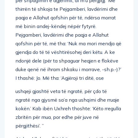
për shpagimin e agjërimit, ai m’u përgjigj: ‘Më
thirrën të shkoja te Pejgamberi, lavdërimi dhe
paqja e Allahut qofshin për të, ndërsa morrat
më binin andej-këndej nëpër fytyrë.
Pejgamberi, lavdërimi dhe paqja e Allahut
qofshin për të, më tha: ‘Nuk ma mori mendja që
gjendja do të të vështirësohej deri këtu. A ke
ndonjë dele (për ta shpaguar heqjen e flokëve
duke qenë në ihram shkaku i morrave, -sh.p.-)?’
I thashë: Jo. Më tha: ‘Agjëroji tri ditë, ose
ushqeji gjashtë veta të ngratë, për çdo të
ngratë nga gjysmë sa’a nga ushqimi dhe rruaje
kokën.’ Kab ibën Uxhreh thoshte: ‘Këto rregulla
zbritën për mua, por edhe për juve në
përgjithësi’. ”