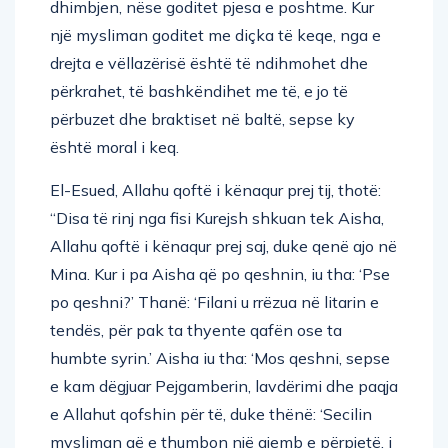
dhimbjen, nëse goditet pjesa e poshtme. Kur
një mysliman goditet me diçka të keqe, nga e
drejta e vëllazërisë është të ndihmohet dhe
përkrahet, të bashkëndihet me të, e jo të
përbuzet dhe braktiset në baltë, sepse ky
është moral i keq.
El-Esued, Allahu qoftë i kënaqur prej tij, thotë:
“Disa të rinj nga fisi Kurejsh shkuan tek Aisha,
Allahu qoftë i kënaqur prej saj, duke qenë ajo në
Mina. Kur i pa Aisha që po qeshnin, iu tha: ‘Pse
po qeshni?’ Thanë: ‘Filani u rrëzua në litarin e
tendës, për pak ta thyente qafën ose ta
humbte syrin.’ Aisha iu tha: ‘Mos qeshni, sepse
e kam dëgjuar Pejgamberin, lavdërimi dhe paqja
e Allahut qofshin për të, duke thënë: ‘Secilin
mysliman që e thumbon një gjemb e përpjetë, i