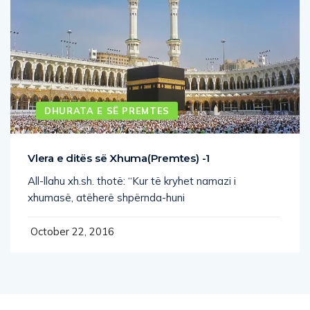
DHURATA E SË PREMTES
Vlera e ditës së Xhuma(Premtes) -1
All-llahu xh.sh. thotë: “Kur të kryhet namazi i
xhumasë, atëherë shpërnda-huni
October 22, 2016