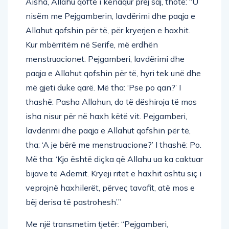
Aisha, Allahu qoftë i kënaqur prej saj, thotë: “U
nisëm me Pejgamberin, lavdërimi dhe paqja e
Allahut qofshin për të, për kryerjen e haxhit.
Kur mbërritëm në Serife, më erdhën
menstruacionet. Pejgamberi, lavdërimi dhe
paqja e Allahut qofshin për të, hyri tek unë dhe
më gjeti duke qarë. Më tha: ‘Pse po qan?’ I
thashë: Pasha Allahun, do të dëshiroja të mos
isha nisur për në haxh këtë vit. Pejgamberi,
lavdërimi dhe paqja e Allahut qofshin për të,
tha: ‘A je bërë me menstruacione?’ I thashë: Po.
Më tha: ‘Kjo është diçka që Allahu ua ka caktuar
bijave të Ademit. Kryeji ritet e haxhit ashtu siç i
veprojnë haxhilerët, përveç tavafit, atë mos e
bëj derisa të pastrohesh’.”
Me një transmetim tjetër: “Pejgamberi,