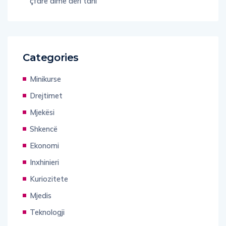
çfarë dimë deri tani
Categories
Minikurse
Drejtimet
Mjekësi
Shkencë
Ekonomi
Inxhinieri
Kuriozitete
Mjedis
Teknologji