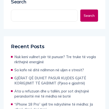
Search
Search
Recent Posts
Nuk keni vullnet për të punuar? Tre truke të vogla
rikthejnë energjinë
Sa kafe në ditë ndihmon në uljen e stresit?
GJËRAT QË DUHET PASUR KUJDES GJATË
KORIGJIMIT TË GABIMIT (Pjesa e gjashtë)
Ata u refuzuan dhe u tallën, por sot drejtojnë
perandoritë më të mëdha në botë
“iPhone 18 Pro” sjell tre ndryshime të mëdha: Ja