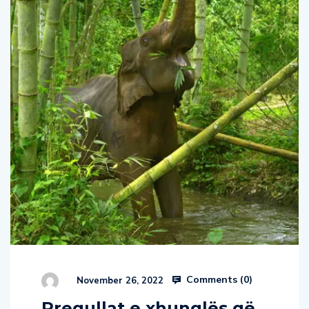
Comments (
0
)
November 26, 2022
Rregullat e xhunglës që