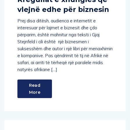
vlejnë edhe për biznesin
Prej disa ditësh, audienca e internetit e
interesuar për lajmet e biznesit dhe çdo
përparim, është mahnitur nga teksti i Gjaj
Stejnfeld i cili është një biznesmen i
suksesshëm dhe autor i një libri për menaxhimin
e kompanive. Pas qëndrimit të tij në Afrikë në
safari, ai arriti të tërheqë një paralele midis
natyrës afrikane […]
Read
More