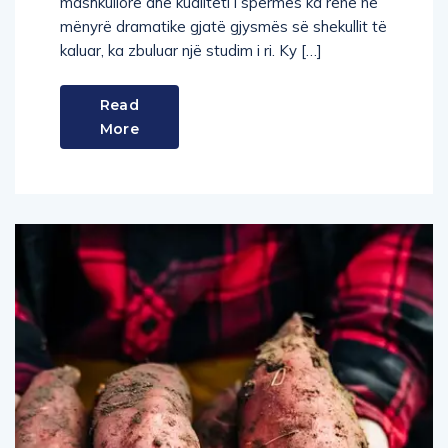
mashkullorë dhe kualiteti i spermës ka rënë në
mënyrë dramatike gjatë gjysmës së shekullit të
kaluar, ka zbuluar një studim i ri. Ky […]
Read
More