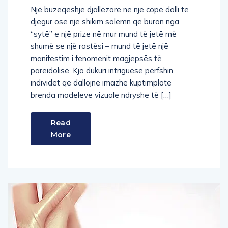
Një buzëqeshje djallëzore në një copë dolli të
djegur ose një shikim solemn që buron nga
“sytë” e një prize në mur mund të jetë më
shumë se një rastësi – mund të jetë një
manifestim i fenomenit magjepsës të
pareidolisë. Kjo dukuri intriguese përfshin
individët që dallojnë imazhe kuptimplote
brenda modeleve vizuale ndryshe të […]
Read
More