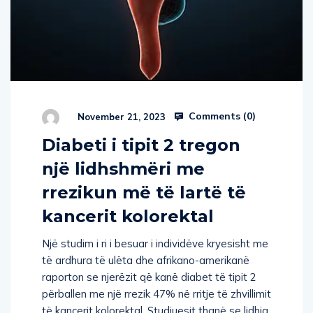
Comments (
0
)
November 21, 2023
Diabeti i tipit 2 tregon
një lidhshmëri me
rrezikun më të lartë të
kancerit kolorektal
Një studim i ri i besuar i individëve kryesisht me
të ardhura të ulëta dhe afrikano-amerikanë
raporton se njerëzit që kanë diabet të tipit 2
përballen me një rrezik 47% në rritje të zhvillimit
të kancerit kolorektal. Studiuesit thanë se lidhja