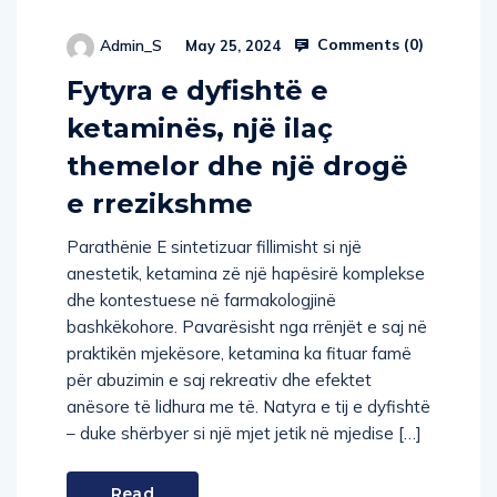
Comments (
0
)
Admin_S
May 25, 2024
Fytyra e dyfishtë e
ketaminës, një ilaç
themelor dhe një drogë
e rrezikshme
Parathënie E sintetizuar fillimisht si një
anestetik, ketamina zë një hapësirë komplekse
dhe kontestuese në farmakologjinë
bashkëkohore. Pavarësisht nga rrënjët e saj në
praktikën mjekësore, ketamina ka fituar famë
për abuzimin e saj rekreativ dhe efektet
anësore të lidhura me të. Natyra e tij e dyfishtë
– duke shërbyer si një mjet jetik në mjedise […]
Read