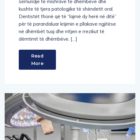
sëmundje të mishrave të dhëmbëve dhe
kushte të tjera patologjike të shëndetit oral.
Dentistët thonë që të “lajmë dy herë në ditë”
për të parandaluar krijimin e pllakave ngjitëse
në dhëmbët tuaj dhe rritjen e rrezikut të
dëmtimit të dhëmbëve. […]
Read
More