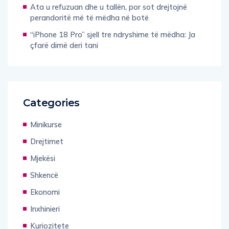
Ata u refuzuan dhe u tallën, por sot drejtojnë
perandoritë më të mëdha në botë
“iPhone 18 Pro” sjell tre ndryshime të mëdha: Ja
çfarë dimë deri tani
Categories
Minikurse
Drejtimet
Mjekësi
Shkencë
Ekonomi
Inxhinieri
Kuriozitete