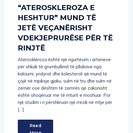
“ATEROSKLEROZA E
HESHTUR” MUND TË
JETË VEÇANËRISHT
VDEKJEPRURËSE PËR TË
RINJTË
Ateroskleroza është një ngurtësim i arterieve
për shkak të grumbullimit të pllakave nga
kalciumi, yndyrat dhe kolesteroli që mund të
çojë në mpiksje gjaku, sulm në tru dhe sulm në
zemër ose dështim të zemrës që zakonisht
është shoqëruar me të rriturit e moshuar. Por
një studim i ri përshkruan një rrezik në rritje për
[…]
Read
More