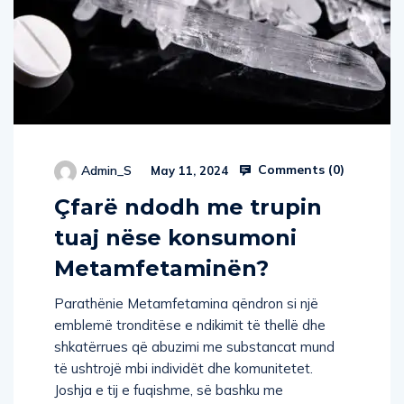
Comments (
0
)
Admin_S
May 11, 2024
Çfarë ndodh me trupin
tuaj nëse konsumoni
Metamfetaminën?
Parathënie Metamfetamina qëndron si një
emblemë tronditëse e ndikimit të thellë dhe
shkatërrues që abuzimi me substancat mund
të ushtrojë mbi individët dhe komunitetet.
Joshja e tij e fuqishme, së bashku me