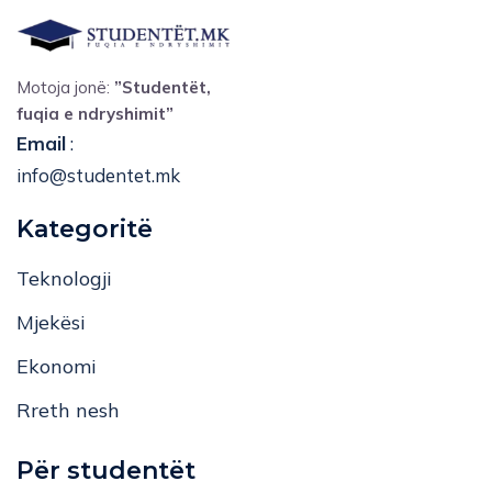
Motoja jonë:
”Studentët,
fuqia e ndryshimit”
Email
:
info@studentet.mk
Kategoritë
Teknologji
Mjekësi
Ekonomi
Rreth nesh
Për studentët