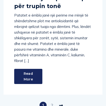
për trupin tonë
Patatet e ëmbla janë një perime me rrënjë të
shëndetshme plot me antioksidantë që
mbrojnë qelizat tuaja nga dëmtimi. Plus, lëndët
ushqyese në patatet e ëmbla janë të
shkëlqyera për zorrët, sytë, sistemin imunitar
dhe më shumë. Patatet e ëmbla janë të
pasura me vitamina dhe minerale, duke
përfshirë vitaminën A, vitaminën C, kaliumin,
fibrat […]
Read
More
1
2