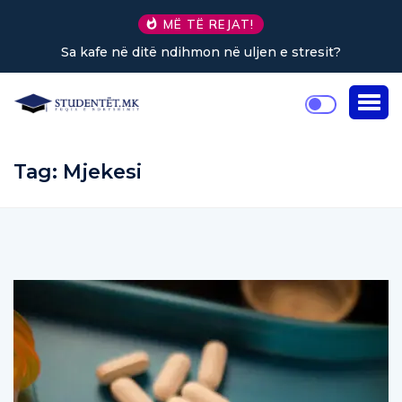
MË TË REJAT!
Sa kafe në ditë ndihmon në uljen e stresit?
Tag:
Mjekesi