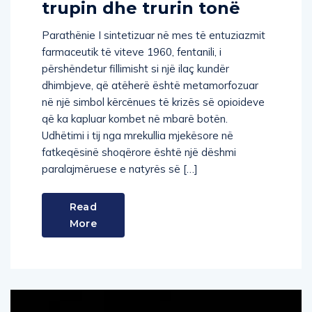
trupin dhe trurin tonë
Parathënie I sintetizuar në mes të entuziazmit
farmaceutik të viteve 1960, fentanili, i
përshëndetur fillimisht si një ilaç kundër
dhimbjeve, që atëherë është metamorfozuar
në një simbol kërcënues të krizës së opioideve
që ka kapluar kombet në mbarë botën.
Udhëtimi i tij nga mrekullia mjekësore në
fatkeqësinë shoqërore është një dëshmi
paralajmëruese e natyrës së […]
Read
More