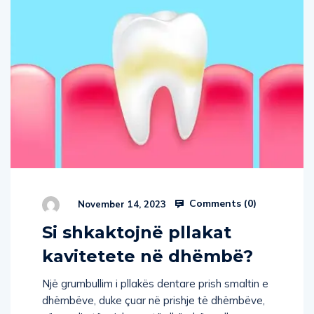
Comments (
0
)
November 14, 2023
Si shkaktojnë pllakat
kavitetete në dhëmbë?
Një grumbullim i pllakës dentare prish smaltin e
dhëmbëve, duke çuar në prishje të dhëmbëve,