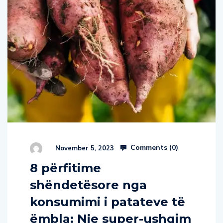
Comments (
0
)
November 5, 2023
8 përfitime
shëndetësore nga
konsumimi i patateve të
ëmbla: Nje super-ushqim