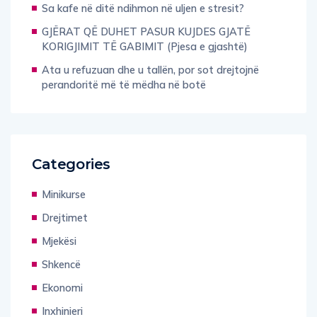
Sa kafe në ditë ndihmon në uljen e stresit?
GJËRAT QË DUHET PASUR KUJDES GJATË
KORIGJIMIT TË GABIMIT (Pjesa e gjashtë)
Ata u refuzuan dhe u tallën, por sot drejtojnë
perandoritë më të mëdha në botë
Categories
Minikurse
Drejtimet
Mjekësi
Shkencë
Ekonomi
Inxhinieri