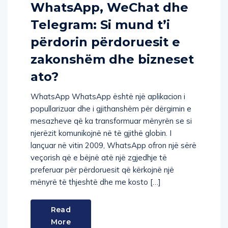
WhatsApp, WeChat dhe
Telegram: Si mund t’i
përdorin përdoruesit e
zakonshëm dhe bizneset
ato?
WhatsApp WhatsApp është një aplikacion i
popullarizuar dhe i gjithanshëm për dërgimin e
mesazheve që ka transformuar mënyrën se si
njerëzit komunikojnë në të gjithë globin. I
lançuar në vitin 2009, WhatsApp ofron një sërë
veçorish që e bëjnë atë një zgjedhje të
preferuar për përdoruesit që kërkojnë një
mënyrë të thjeshtë dhe me kosto […]
Read
More