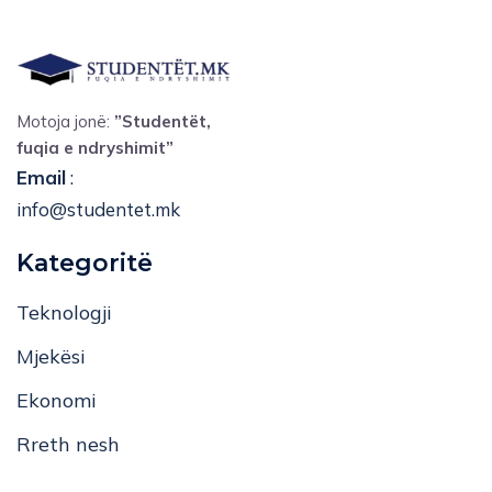
Motoja jonë:
”Studentët,
fuqia e ndryshimit”
Email
:
info@studentet.mk
Kategoritë
Teknologji
Mjekësi
Ekonomi
Rreth nesh