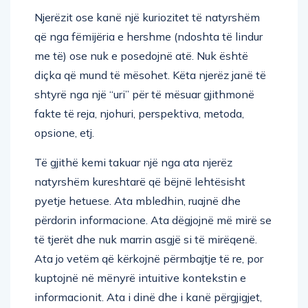
Njerëzit ose kanë një kuriozitet të natyrshëm
që nga fëmijëria e hershme (ndoshta të lindur
me të) ose nuk e posedojnë atë. Nuk është
diçka që mund të mësohet. Këta njerëz janë të
shtyrë nga një “uri” për të mësuar gjithmonë
fakte të reja, njohuri, perspektiva, metoda,
opsione, etj.
Të gjithë kemi takuar një nga ata njerëz
natyrshëm kureshtarë që bëjnë lehtësisht
pyetje hetuese. Ata mbledhin, ruajnë dhe
përdorin informacione. Ata dëgjojnë më mirë se
të tjerët dhe nuk marrin asgjë si të mirëqenë.
Ata jo vetëm që kërkojnë përmbajtje të re, por
kuptojnë në mënyrë intuitive kontekstin e
informacionit. Ata i dinë dhe i kanë përgjigjet,