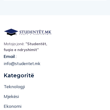
Motoja jonë:
”Studentët,
fuqia e ndryshimit”
Email
:
info@studentet.mk
Kategoritë
Teknologji
Mjekësi
Ekonomi