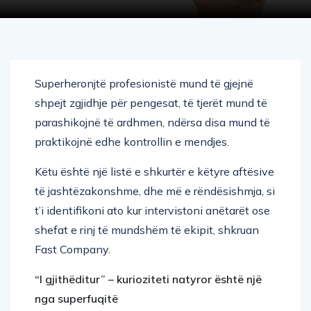
Superheronjtë profesionistë mund të gjejnë
shpejt zgjidhje për pengesat, të tjerët mund të
parashikojnë të ardhmen, ndërsa disa mund të
praktikojnë edhe kontrollin e mendjes.
Këtu është një listë e shkurtër e këtyre aftësive
të jashtëzakonshme, dhe më e rëndësishmja, si
t’i identifikoni ato kur intervistoni anëtarët ose
shefat e rinj të mundshëm të ekipit, shkruan
Fast Company.
“I gjith
ëditur” – kurioziteti natyror është një
nga superfuqitë