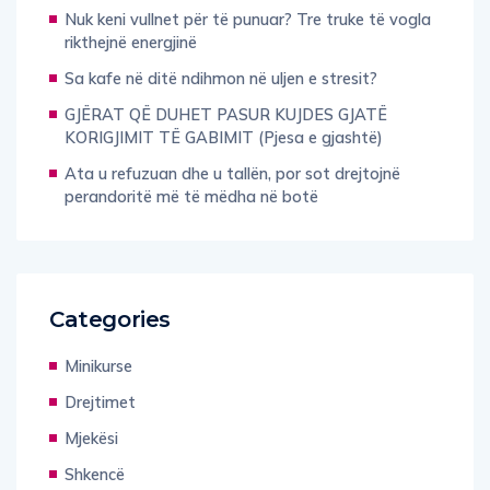
Nuk keni vullnet për të punuar? Tre truke të vogla
rikthejnë energjinë
Sa kafe në ditë ndihmon në uljen e stresit?
GJËRAT QË DUHET PASUR KUJDES GJATË
KORIGJIMIT TË GABIMIT (Pjesa e gjashtë)
Ata u refuzuan dhe u tallën, por sot drejtojnë
perandoritë më të mëdha në botë
Categories
Minikurse
Drejtimet
Mjekësi
Shkencë