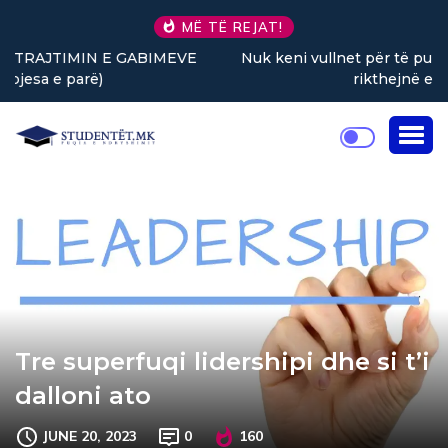
MË TË REJAT!
Nuk keni vullnet për të punuar? Tre truke të vogla
rikthejnë energjinë
Tre superfuqi lidershipi dhe si t’i
dalloni ato
JUNE 20, 2023
0
160