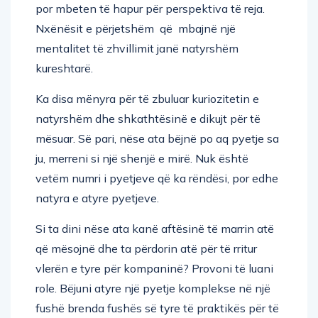
por mbeten të hapur për perspektiva të reja.
Nxënësit e përjetshëm që mbajnë një
mentalitet të zhvillimit janë natyrshëm
kureshtarë.
Ka disa mënyra për të zbuluar kuriozitetin e
natyrshëm dhe shkathtësinë e dikujt për të
mësuar. Së pari, nëse ata bëjnë po aq pyetje sa
ju, merreni si një shenjë e mirë. Nuk është
vetëm numri i pyetjeve që ka rëndësi, por edhe
natyra e atyre pyetjeve.
Si ta dini nëse ata kanë aftësinë të marrin atë
që mësojnë dhe ta përdorin atë për të rritur
vlerën e tyre për kompaninë? Provoni të luani
role. Bëjuni atyre një pyetje komplekse në një
fushë brenda fushës së tyre të praktikës për të