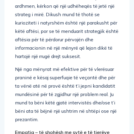
ardhmen, kërkon që një udhëheqës të jetë një
strateg i mirë. Dikush mund të thotë se
kurioziteti i natyrshëm është një parakusht për
këtë aftësi, por se të menduarit strategjik është
aftësia për të përdorur përvojën dhe
informacionin në një mënyrë që lejon dikë të
hartojë një rrugë drejt suksesit.
Një nga mënyrat më efektive për të vlerësuar
praninë e kësaj superfuqie të veçantë dhe për
ta vënë atë në provë është t’i jepni kandidatit
mundësinë për të zgjidhur një problem real. Ju
mund ta bëni këtë gjatë intervistës dhe/ose t’i
bëni ata të bëjnë një ushtrim në shtëpi ose një
prezantim.
Empatia – të shohësh me sytë e të tjerëve