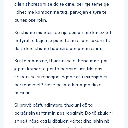
cilën shpresoni se do të dinë, për një temë që
lidhet me kompaninë tuaj, përvojën e tyre të
punës ose rolin.
Ka shumë mundësi që një person me kuriozitet
natyral të bëjë një punë të mirë, por zakonisht
do të lërë shumë hapësirë ​​për përmirësim.
Kur të mbarojnë, thuajuni se e bënë mirë, por
jepini komente për ta përmirësuar. Më pas
shikoni se si reagojnë. A janë ata mirënjohës
për reagimet? Nëse po, ata kënaqen duke
mësuar.
Si provë përfundimtare, thuajuni që ta
përsërisin ushtrimin pas reagimit. Do të zbuloni
shpejt nëse ata ju dëgjuan vërtet dhe ishin në