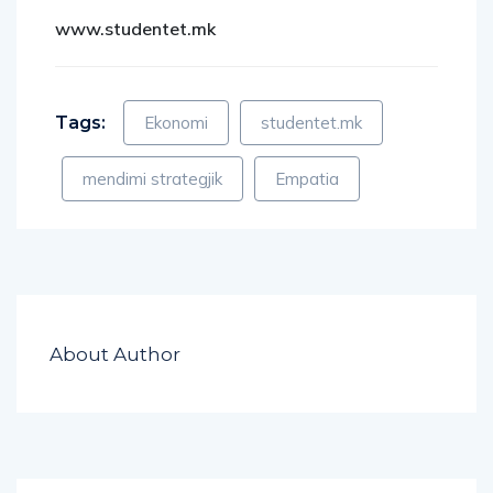
www.studentet.mk
Tags:
Ekonomi
studentet.mk
mendimi strategjik
Empatia
About Author