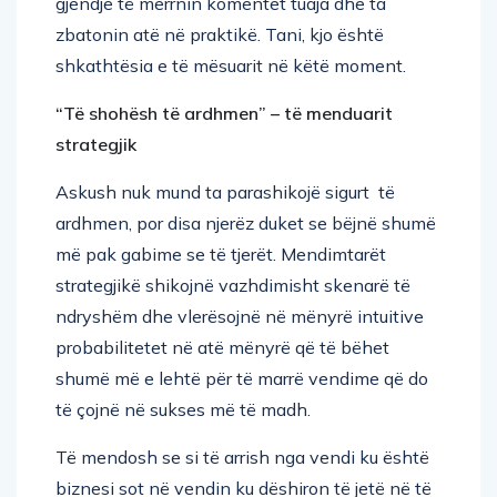
gjendje të merrnin komentet tuaja dhe ta
zbatonin atë në praktikë. Tani, kjo është
shkathtësia e të mësuarit në këtë moment.
“Të shohësh të ardhmen” – të menduarit
strategjik
Askush nuk mund ta parashikojë sigurt të
ardhmen, por disa njerëz duket se bëjnë shumë
më pak gabime se të tjerët. Mendimtarët
strategjikë shikojnë vazhdimisht skenarë të
ndryshëm dhe vlerësojnë në mënyrë intuitive
probabilitetet në atë mënyrë që të bëhet
shumë më e lehtë për të marrë vendime që do
të çojnë në sukses më të madh.
Të mendosh se si të arrish nga vendi ku është
biznesi sot në vendin ku dëshiron të jetë në të