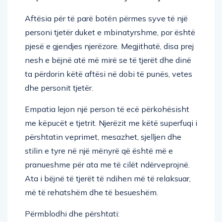
Aftësia për të parë botën përmes syve të një
personi tjetër duket e mbinatyrshme, por është
pjesë e gjendjes njerëzore. Megjithatë, disa prej
nesh e bëjnë atë më mirë se të tjerët dhe dinë
ta përdorin këtë aftësi në dobi të punës, vetes
dhe personit tjetër.
Empatia lejon një person të ecë përkohësisht
me këpucët e tjetrit. Njerëzit me këtë superfuqi i
përshtatin veprimet, mesazhet, sjelljen dhe
stilin e tyre në një mënyrë që është më e
pranueshme për ata me të cilët ndërveprojnë.
Ata i bëjnë të tjerët të ndihen më të relaksuar,
më të rehatshëm dhe të besueshëm.
Përmblodhi dhe përshtati: