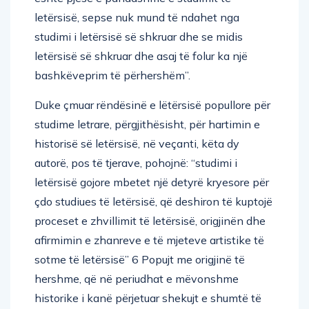
letërsisë, sepse nuk mund të ndahet nga
studimi i letërsisë së shkruar dhe se midis
letërsisë së shkruar dhe asaj të folur ka një
bashkëveprim të përhershëm”.
Duke çmuar rëndësinë e lëtërsisë popullore për
studime letrare, përgjithësisht, për hartimin e
historisë së letërsisë, në veçanti, këta dy
autorë, pos të tjerave, pohojnë: “studimi i
letërsisë gojore mbetet një detyrë kryesore për
çdo studiues të letërsisë, që deshiron të kuptojë
proceset e zhvillimit të letërsisë, origjinën dhe
afirmimin e zhanreve e të mjeteve artistike të
sotme të letërsisë” 6 Popujt me origjinë të
hershme, që në periudhat e mëvonshme
historike i kanë përjetuar shekujt e shumtë të