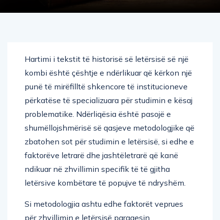
Hartimi i tekstit të historisë së letërsisë së një
kombi është çështje e ndërlikuar që kërkon një
punë të mirëfilltë shkencore të institucioneve
përkatëse të specializuara për studimin e kësaj
problematike. Ndërliqësia është pasojë e
shumëllojshmërisë së qasjeve metodologjike që
zbatohen sot për studimin e letërsisë, si edhe e
faktorëve letrarë dhe jashtëletrarë që kanë
ndikuar në zhvillimin specifik të të gjitha
letërsive kombëtare të popujve të ndryshëm.
Si metodologjia ashtu edhe faktorët veprues
për zhvillimin e letërsisë paraqesin