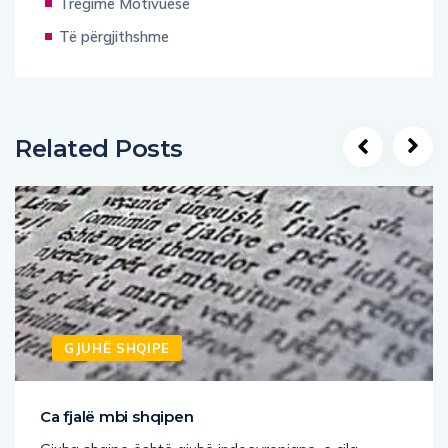
Tregime Motivuese
Të përgjithshme
Related Posts
GJUHË SHQIPE
Ca fjalë mbi shqipen