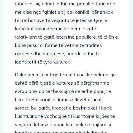
robërisë, siç ndodh edhe me popullin tonë dhe
me disa nga fqinjët e tij ballkanikë, për shkak
të rrethanave të veçanta të jetës së tyre, e
kanë kultivuar dhe ruajtur për një kohë
relativisht të gjatë letërsinë popullore, të cilën e
kanë pasur si formë të vetme të traditës
njohëse dhe argëtuese, prandaj edhe të
identitetit të tyre kulturor.
Duke përkujtuar traditën mitologjike helene, që
është bërë pjesë e kulturës së përgjithshme
evropiane, do të theksojmë se edhe popujt e
tjerë të Ballkanit, sidomos sllavët e jugut:
serbet, bullgarët, kroatet e boshnjakët i kanë
kushtuar dhe vazhdojnë t’i kushtojnë kujdes të
veçantë letërsisë popullore, duke e trajtuar si
lëndë të veçantë mësimore në fakultetet e