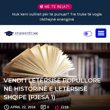
MË TË REJAT!
Nuk keni vullnet për të punuar? Tre truke të vogla
rikthejnë energjinë
VENDI I LETËRSISË POPULLORE
NË HISTORINË E LETËRSISË
SHQIPE (PJESA 1)
APRIL 22, 2024
0
2218