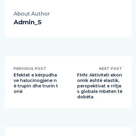
About Author
Admin_S
PREVIOUS POST
NEXT POST
Efektet e kërpudha
FMN: Aktiviteti ekon
ve halucinogjene n
omik është elastik,
ë trupin dhe trurin t
perspektivat e rritje
onë
s globale mbeten të
dobëta