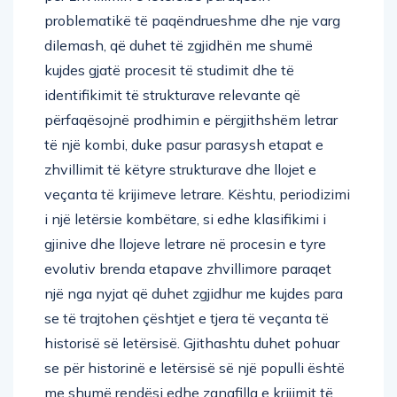
problematikë të paqëndrueshme dhe nje varg
dilemash, që duhet të zgjidhën me shumë
kujdes gjatë procesit të studimit dhe të
identifikimit të strukturave relevante që
përfaqësojnë prodhimin e përgjithshëm letrar
të një kombi, duke pasur parasysh etapat e
zhvillimit të këtyre strukturave dhe llojet e
veçanta të krijimeve letrare. Kështu, periodizimi
i një letërsie kombëtare, si edhe klasifikimi i
gjinive dhe llojeve letrare në procesin e tyre
evolutiv brenda etapave zhvillimore paraqet
një nga nyjat që duhet zgjidhur me kujdes para
se të trajtohen çështjet e tjera të veçanta të
historisë së letërsisë. Gjithashtu duhet pohuar
se për historinë e letërsisë së një populli është
me shumë rendësi edhe zanafilla e krijimit të