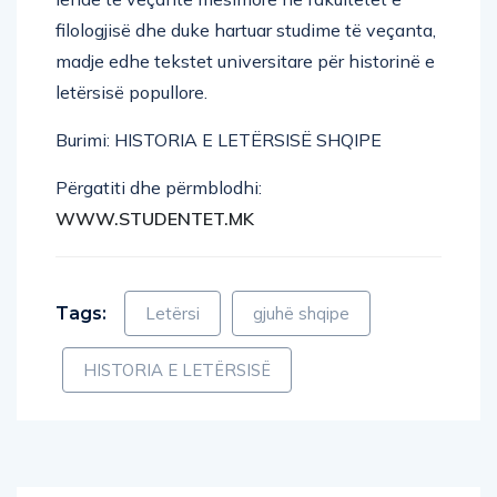
filologjisë dhe duke hartuar studime të veçanta,
madje edhe tekstet universitare për historinë e
letërsisë popullore.
Burimi: HISTORIA E LETËRSISË SHQIPE
Përgatiti dhe përmblodhi:
WWW.STUDENTET.MK
Tags:
Letërsi
gjuhë shqipe
HISTORIA E LETËRSISË