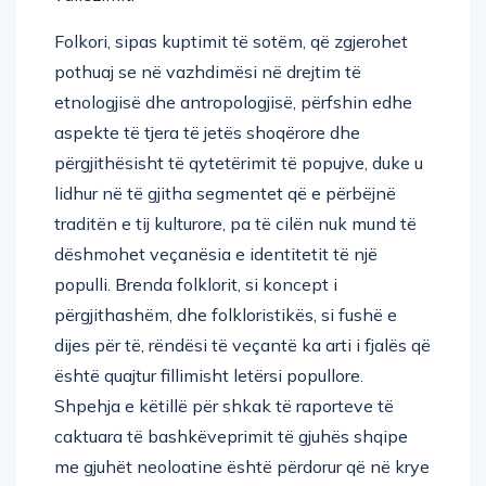
Folkori, sipas kuptimit të sotëm, që zgjerohet
pothuaj se në vazhdimësi në drejtim të
etnologjisë dhe antropologjisë, përfshin edhe
aspekte të tjera të jetës shoqërore dhe
përgjithësisht të qytetërimit të popujve, duke u
lidhur në të gjitha segmentet që e përbëjnë
traditën e tij kulturore, pa të cilën nuk mund të
dëshmohet veçanësia e identitetit të një
populli. Brenda folklorit, si koncept i
përgjithashëm, dhe folkloristikës, si fushë e
dijes për të, rëndësi të veçantë ka arti i fjalës që
është quajtur fillimisht letërsi popullore.
Shpehja e këtillë për shkak të raporteve të
caktuara të bashkëveprimit të gjuhës shqipe
me gjuhët neoloatine është përdorur që në krye