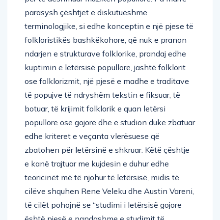
parasysh çështjet e diskutueshme
terminologjike, si edhe konceptin e një pjese të
folkloristikës bashkëkohore, që nuk e pranon
ndarjen e strukturave folklorike, prandaj edhe
kuptimin e letërsisë popullore, jashtë folklorit
ose folklorizmit, një pjesë e madhe e traditave
të popujve të ndryshëm tekstin e fiksuar, të
botuar, të krijimit folklorik e quan letërsi
popullore ose gojore dhe e studion duke zbatuar
edhe kriteret e veçanta vlerësuese që
zbatohen për letërsinë e shkruar. Këtë çështje
e kanë trajtuar me kujdesin e duhur edhe
teoricinët më të njohur të letërsisë, midis të
cilëve shquhen Rene Veleku dhe Austin Vareni,
të cilët pohojnë se “studimi i letërsisë gojore
është pjesë e pandashme e studimit të