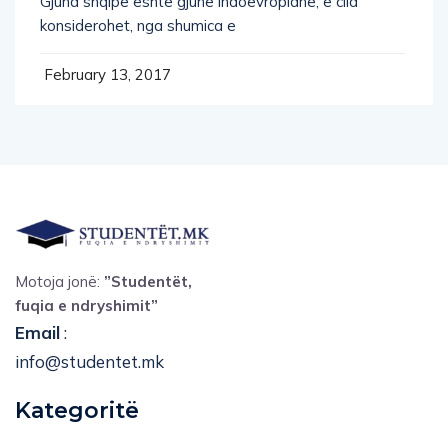
Gjuha shqipe është gjuhë indoevropiane, e cila
konsiderohet, nga shumica e
February 13, 2017
Motoja jonë:
”Studentët,
fuqia e ndryshimit”
Email
:
info@studentet.mk
Kategoritë