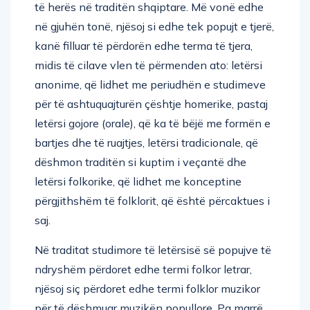
të herës në traditën shqiptare. Më vonë edhe
në gjuhën tonë, njësoj si edhe tek popujt e tjerë,
kanë filluar të përdorën edhe terma të tjera,
midis të cilave vlen të përmenden ato: letërsi
anonime, që lidhet me periudhën e studimeve
për të ashtuquajturën çështje homerike, pastaj
letërsi gojore (orale), që ka të bëjë me formën e
bartjes dhe të ruajtjes, letërsi tradicionale, që
dëshmon traditën si kuptim i veçantë dhe
letërsi folkorike, që lidhet me konceptine
përgjithshëm të folklorit, që është përcaktues i
saj.
Në traditat studimore të letërsisë së popujve të
ndryshëm përdoret edhe termi folkor letrar,
njësoj siç përdoret edhe termi folklor muzikor
për të dëshmuar muzikën popullore. Pa marrë