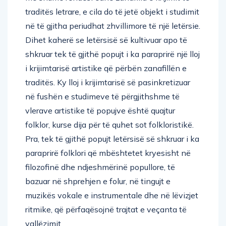
traditës letrare, e cila do të jetë objekt i studimit
në të gjitha periudhat zhvillimore të një letërsie.
Dihet kaherë se letërsisë së kultivuar apo të
shkruar tek të gjithë popujt i ka paraprirë një lloj
i krijimtarisë artistike që përbën zanafillën e
traditës. Ky lloj i krijimtarisë së pasinkretizuar
në fushën e studimeve të përgjithshme të
vlerave artistike të popujve është quajtur
folklor, kurse dija për të quhet sot folkloristikë.
Pra, tek të gjithë popujt letërsisë së shkruar i ka
paraprirë folklori që mbështetet kryesisht në
filozofinë dhe ndjeshmërinë popullore, të
bazuar në shprehjen e folur, në tingujt e
muzikës vokale e instrumentale dhe në lëvizjet
ritmike, që përfaqësojnë trajtat e veçanta të
vallëzimit.